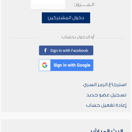
الـمـــــرور:
دخول المشتركين
أو الدخول بحساب
استرجاع الرمز السري
تسجيل عضو جديد
إعادة تفعيل حساب
البث المباشر