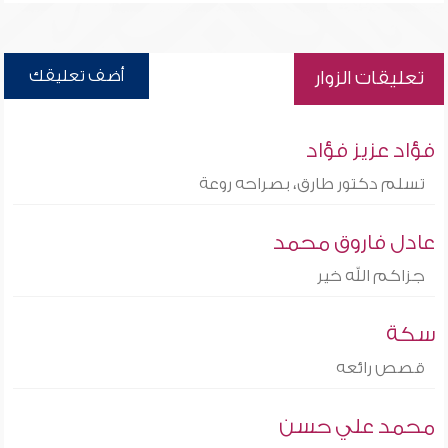
أضف تعليقك
تعليقات الزوار
فؤاد عزيز فؤاد
تسلم دكتور طارق، بصراحه روعة
عادل فاروق محمد
جزاكم الله خير
سكة
قصص رائعه
محمد علي حسن