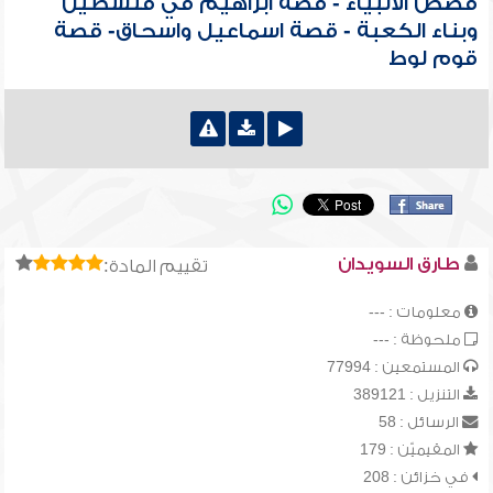
قصص الأنبياء - قصة ابراهيم في فلسطين
وبناء الكعبة - قصة اسماعيل واسحاق- قصة
قوم لوط
طارق السويدان
تقييم المادة:
معلومات : ---
ملحوظة : ---
المستمعين : 77994
التنزيل : 389121
الرسائل : 58
المقيميّن : 179
في خزائن : 208