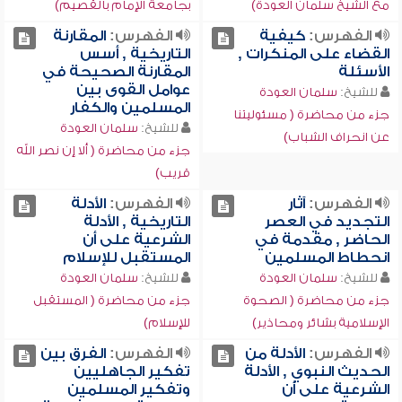
مع الشيخ سلمان العودة)
بجامعة الإمام بالقصيم)
الفهرس:
كيفية
الفهرس:
المقارنة
القضاء على المنكرات ,
التاريخية , أسس
الأسئلة
المقارنة الصحيحة في
عوامل القوى بين
للشيخ:
سلمان العودة
المسلمين والكفار
جزء من محاضرة ( مسئوليتنا
للشيخ:
سلمان العودة
عن انحراف الشباب)
جزء من محاضرة ( ألا إن نصر الله
قريب)
الفهرس:
آثار
الفهرس:
الأدلة
التجديد في العصر
التاريخية , الأدلة
الحاضر , مقدمة في
الشرعية على أن
انحطاط المسلمين
المستقبل للإسلام
للشيخ:
سلمان العودة
للشيخ:
سلمان العودة
جزء من محاضرة ( الصحوة
جزء من محاضرة ( المستقبل
الإسلامية بشائر ومحاذير)
للإسلام)
الفهرس:
الأدلة من
الفهرس:
الفرق بين
الحديث النبوي , الأدلة
تفكير الجاهليين
الشرعية على أن
وتفكير المسلمين