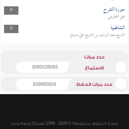
سورة الشرح
0
علي الحذيفي
الشاطبية
0
الشيخ:عبد الرشيد بن الشيخ علي صوفي
عدد مرات
3095028093
الاستماع
عدد مرات الحفظ
839985926
جميع الحقوق محفوظة © 2026 - 1998 لشبكة إسلام ويب