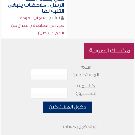
الرسل , ملاحظات ينبغي
التنبه لها
للشيخ:
سلمان العودة
جزء من محاضرة ( الصراع بين
الحق والباطل)
مكتبتك الصوتية
اسم
المستخدم:
كـلـــمـة
الـمـــــرور:
دخول المشتركين
أو الدخول بحساب