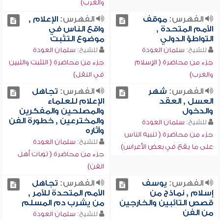
والغرب)
الفهرس:
موقف
الفهرس:
الإعلام ,
الأمم المتحدة ,
واقع الناس في
التواطؤ الدولي
موضوع التثبت
للشيخ:
سلمان العودة
للشيخ:
سلمان العودة
جزء من محاضرة ( الإسلام
جزء من محاضرة ( التثبت والتبين
والغرب)
في النقل)
الفهرس:
شهر
الفهرس:
تجاهل
العسل , العقد
الإعلام للعلماء
والدخول
والمصلحين والمفكرين
والمخترعين , خطورة الفن
للشيخ:
سلمان العودة
وآثاره
جزء من محاضرة ( تنبيه الناس
للشيخ:
سلمان العودة
على ما يقع في بعض الأعراس)
جزء من محاضرة ( توبات أهل
الفن)
الفهرس:
يوسف
الفهرس:
تجاهل
إسلام , نماذج من
الأمم المتحدة للأمر ,
قصص التائبين والخارجين
من يشرب دم المسلم
من الفن
للشيخ:
سلمان العودة