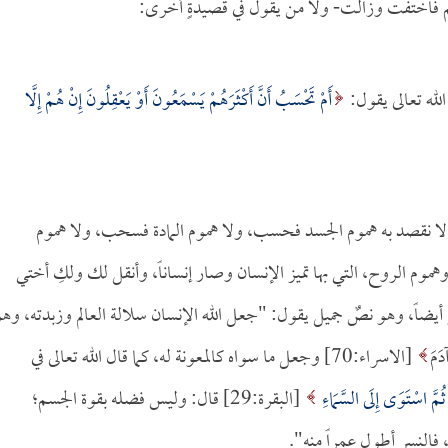
م فاختفت وزالت- ولا من يقول في قصيدةٍ أخرى:
الله تعالى يقول:
أَمْ تَحْسَبُ أَنَّ أَكْثَرَهُمْ يَسْمَعُونَ أَوْ يَعْقِلُونَ إِنْ هُمْ إِلَّا
ة، لا نقصد به هموم الجسد فحسب، ولا هموم المادة فسحب، ولا هموم
موم الروح، التي بها تميز الإنسان وصار إنساناً، وأنقل لك ولكِ أختي
أيضاً، وهو نصٌ جميل يقول: "جعل الله الإنسان سلالة العالم وزبدته، وه
دَمَ
[الاسراء:70] وجعل ما سواه كالمعونة له، كما قال الله تعالى في
مَّ اسْتَوَى إِلَى السَّمَاءِ
[البقرة:29] قال: وليس فضله بقوة الجسم؛
، فالنسر أطول عمراً منه".