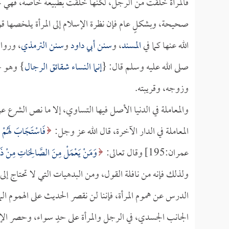
فالمرأة خلقت من الرجل، لكنها خلقت بطبيعة خاصة، فهي تحتا
صحيحة، وبشكلٍ عام فإن نظرة الإسلام إلى المرأة يلخصها ق
الله عنها كما في
المسند
، و
سنن أبي داود
و
سنن الترمذي
، ورواه
صلى الله عليه وسلم قال: {
إنما النساء شقائق الرجال
} وهو ح
وزوجه، وقريبته.
والمعاملة في الدنيا الأصل فيها التساوي، إلا ما نص الشرع عل
المعاملة في الدار الآخرة، قال الله عز وجل:
فَاسْتَجَابَ لَهُمْ ر
عمران:195] وقال تعالى:
وَمَنْ يَعْمَلْ مِنَ الصَّالِحَاتِ مِنْ ذَكَر
ولذلك فإنه من نافلة القول، ومن البدهيات التي لا تحتاج إ
الدرس عن هموم المرأة، فإننا لن نقصر الحديث على الهموم ا
الجانب الجسدي، في الرجل والمرأة على حدٍ سواء، وحصر الإنس