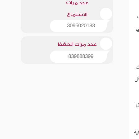
عدد مرات
الاستماع
ي
3095020183
عدد مرات الحفظ
839888399
ك
ل
ا
ية