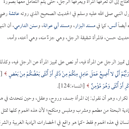
ج إلى أن تعرفها المرأة ويعرفها الرجل، حتى يتم التعامل معها بصورة
ول النبي صلى الله عليه وسلم في الحديث الصحيح الذي روته
عائشة
رضي
 أيضاً
أنس
، كما في
مسند البزار
، و
مسند أبي عوانة
، و
سنن الدارمي
، أن النب
ديث حسن، فالمرأة شقيقة الرجل، وهي جزءٌ منه، وهي أخته، وأمه،
ى تمييز الرجل عن المرأة فيه، أو نص على تمييز المرأة عن الرجل فيه، وكذل
َبُّهُمْ أَنِّي لا أُضِيعُ عَمَلَ عَامِلٍ مِنْكُمْ مِنْ ذَكَرٍ أَوْ أُنْثَى بَعْضُكُمْ مِنْ بَعْضٍ
[آ
ٍ أَوْ أُنْثَى وَهُوَ مُؤْمِنٌ
[النساء:124].
لى تكرار، وهو أن نقول: إن المرأة جسد، وروح، وعقل، وحين نتحدث في هذ
لمادية البحتة من مطعم ومشرب وملبس ومنكح؛ لأن هذه الهموم كلها تمثل
ان في هذه الهموم فقط -كما هو واقع في الحضارات المادية الغربية والشرق