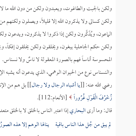
ولكن بالجبت والطاغوت، ويعبدون ولكن من دون الله ما لا 
ولكن كسالى ولا يذكرون الله إلا قليلاً، ويصلون ولكنهم م
الماعون، ويُذَكَّرون ولكن إذا ذكروا لا يذكرون، ويدعون و
ولكن حكم الجاهلية يبغون، ويخلقون ولكن يخلقون إفكاً، ويح
المحسوسة أناساً فهم بالصورة المعقولة لا ناسٌ ولا نسناس.
والنسناس نوع من الحيوان الوهمي، الذي يدعون أنه يشبه الإنس
رضي الله عنه: [[
يا أشباه الرجال ولا رجال
]] بل هم من الإن
زُخْرُفَ الْقَوْلِ غُرُوراً
[الأنعام:112].
قال: وما أرى
البحتري
إذا اعتبر الناس بالخلق لا بالخلق متعديا
لم يبق من جُل هذا الناس باقية ينالها الوهم إلا هذه الصورُ