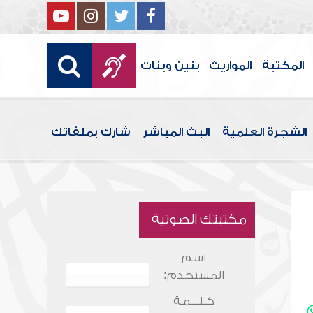
المكتبة
المواريث
بنين وبنات
الشجرة العلمية
البث المباشر
شارك بملفاتك
مكتبتك الصوتية
اسم
المستخدم:
كـلـــمـة