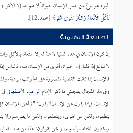
اليوم هو نوعٌ من جعل الإنسان حيواناً لا هم له، إلا الأكل
تَأْكُلُ الْأَنْعَامُ وَالنَّارُ مَثْوىً لَهُمْ
[محمد:12].
الطبيعة البهيمية
إن كون الإنسان في هذه الدنيا لا همَّ له إلا المتعة، بالأكل وا
لا نبالغ إذا قلنا: إن الحيوان أقوى من الإنسان فيه، فالناس إذا ر
فالإنسان إذا كانت القضية مقصورة على الجوانب المادية، والمت
وفي هذا المجال يعجبني ما ذكر الإمام
الراغب الأصفهاني
في ك
الإنسان، فماذا يقول عن الإنسان؟ يقول: "لم أعن بالإنسا
ينطقون ولكن عن الهوى، ويتعلمون ولكن ما يضرهم ولا ينفع
ويكتبون الكتاب بأيديهم، ولكن يقولون: هذا من عند الله ليشت