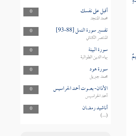
ةٍ
أقبل على نفسك
0
محمد المنجد
تفسير سورة النمل [88-93]
0
المنتصر الكتاني
سورة البينة
0
يمٌ
بهاء الدين الطوالبة
سورة هود
0
محمد جبريل
الأذان- بصوت أحمد الحراسيس
0
أحمد الحراسيس
أناشيد رمضان
0
(...)