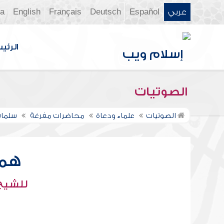
عربي
Español
Deutsch
Français
English
ia
الرئي
الصوتيات
الصوتيات
علماء ودعاة
محاضرات مفرغة
سلمان
همو
للشيخ 