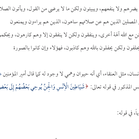
يضرهم ولا ينفعهم، ويبيتون ولكن ما لا يرضى من القول، ويأتون الصلا
ن المصلين الذين هم عن صلاتهم ساهون، الذين هم يراءون ويمنعون
لكن مع الله آلهة أخرى، وينفقون ولكن لا ينفقون إلا وهم كارهون، ويحكم
لفون ولكن يحفلون بالله وهم كاذبون، فهؤلاء وإن كانوا بالصورة
ان، مثل العنقاء، أي أنه حيوان وهمي لا وجود له كما قال أمير المؤمنين
ع
س المذكور في قوله تعالى:
شَيَاطِينَ الْأِنْسِ وَالْجِنِّ يُوحِي بَعْضُهُمْ إِلَى بَعْ
ً، في قوله: