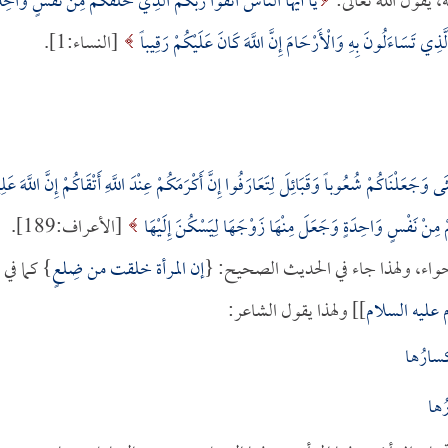
، يقول الله تعالى:
يَا أَيُّهَا النَّاسُ اتَّقُوا رَبَّكُمُ الَّذِي خَلَقَكُمْ مِنْ نَفْسٍ وَاحِدَ
َّذِي تَسَاءَلُونَ بِهِ وَالْأَرْحَامَ إِنَّ اللَّهَ كَانَ عَلَيْكُمْ رَقِيباً
[النساء:1].
ْثَى وَجَعَلْنَاكُمْ شُعُوباً وَقَبَائِلَ لِتَعَارَفُوا إِنَّ أَكْرَمَكُمْ عِنْدَ اللَّهِ أَتْقَاكُمْ إِنَّ اللَّهَ عَلِ
 مِنْ نَفْسٍ وَاحِدَةٍ وَجَعَلَ مِنْهَا زَوْجَهَا لِيَسْكُنَ إِلَيْهَا
[الأعراف:189].
واء، ولهذا جاء في الحديث الصحيح: {
إن المرأة خلقت من ضِلعٍ
} كما في
عليه السلام
]] ولهذا يقول الشاعر:
سارُها
ُها