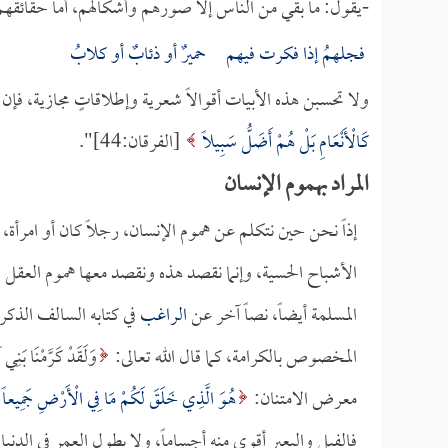
-يقول: ما بقي من الناس إلا صورهم وأشكالهم، أما حقائقه
فجلهمُ إذا فكرت فيهم حميرٌ أو ذئابٌ أو كلابُ
ولا تحسبن هذه الأبيات أقوالاً شعرية وإطلاقاتٍ مجازية، فإن 
كَالْأَنْعَامِ بَلْ هُمْ أَضَلُّ سَبِيلاً
[الفرقان:44]".
المراد بهموم الإنسان
إذاً نحن حين نتكلم عن هموم الإنسان، رجلاً كان أو امرأ
الأشباح الحسية، وإنما نقصد هذه ونقصد معها هموم العقل وه
المسلمة أيضاً، نصاً آخر عن
الراغب
في كتابه السالف الذكر 
المخصوص بالكرامة، كما قال الله تعالى:
وَلَقَدْ كَرَّمْنَا بَنِي آ
معرض الامتنان:
هُوَ الَّذِي خَلَقَ لَكُمْ مَا فِي الْأَرْضِ جَمِيعاً ثُ
فالفيل والبعير أقوى منه أجساماً، ولا بطول العمر في الدنيا