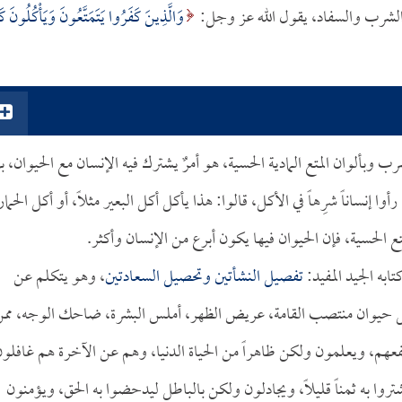
 والشرب والسفاد، يقول الله عز وجل:
وَالَّذِينَ كَفَرُوا يَتَمَتَّعُونَ وَيَأْكُلُونَ كَم
لشرب وبألوان المتع المادية الحسية، هو أمرٌ يشترك فيه الإنسان مع الحيوان، ب
أوا إنساناً شرِهاً في الأكل، قالوا: هذا يأكل أكل البعير مثلاً، أو أكل الحمار
ع الحسية، فإن الحيوان فيها يكون أبرع من الإنسان وأكثر.
تابه الجيد المفيد:
تفصيل النشأتين وتحصيل السعادتين
، وهو يتكلم عن
ن كل حيوان منتصب القامة، عريض الظهر، أملس البشرة، ضاحك الوجه، مم
هم، ويعلمون ولكن ظاهراً من الحياة الدنيا، وهم عن الآخرة هم غافلون
روا به ثمناً قليلاً، ويجادلون ولكن بالباطل ليدحضوا به الحق، ويؤمنون