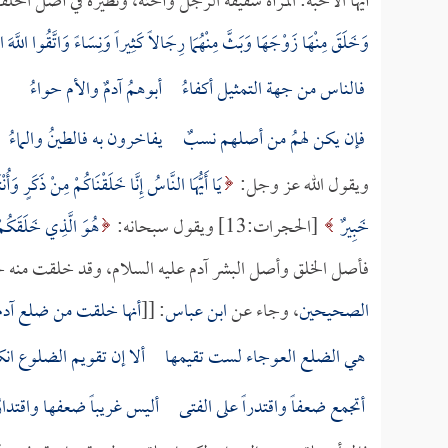
أيها الأحبة: المرأة شقيقة الرجل وأخته، ونظيره في أصل الخلقة
وَخَلَقَ مِنْهَا زَوْجَهَا وَبَثَّ مِنْهُمَا رِجَالاً كَثِيراً وَنِسَاءً وَاتَّقُوا اللَّهَ ال
فالناس من جهة التمثيل أكفاءُ أبوهمُ آدمٌ والأم حواءُ
فإن يكن لهمُ من أصلهم نسبٌ يفاخرون به فالطينُ والماءُ
ويقول الله عز وجل:
يَا أَيُّهَا النَّاسُ إِنَّا خَلَقْنَاكُمْ مِنْ ذَكَرٍ وَأُن
خَبِيرٌ
[الحجرات:13] ويقول سبحانه:
هُوَ الَّذِي خَلَقَكُمْ
فأصل الخلق وأصل البشر آدم عليه السلام، وقد خلقت منه ح
الصحيحين
، وجاء عن
ابن عباس
: [[
أنها خلقت من ضلع آدم 
هي الضلع العوجاء لست تقيمها ألا إن تقويم الضلوع انك
أتجمع ضعفاً واقتدراً على الفتى أليس غريباً ضعفها واقتدار