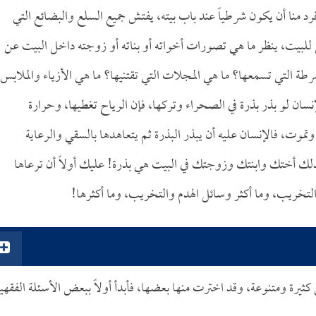
رد منا أن يكون شرطياً عند باب بيته، يفتش جميع السلع والبضائع التي
 للبيت، ينظر ما هي تصورات أخواته أو بناته أو زوجته داخل البيت عن
رطة التي تسمعها؟ ما هي المجلات التي تقتنيها؟ ما هي الأزياء والملابس
إنسان لو بذر بذرة في الصحراء وتركها، فإن الرياح تغطيها، وحرارة
موت، فالإنسان عليه أن يبذر البذرة ثم يتعاهدها بالسقي والرعاية
كذلك أختك وابنتك وزوجتك في البيت هي بذرة! عليك أولاً أن ترعاها
والتخريب، وما أكثر وسائل الهدم والتخريب، وما أكثرها!
 كثيرة ومتنوعة، وقد اخترت منها بعضها، فأبدأ أولاً ببعض الأسئلة الفقهي