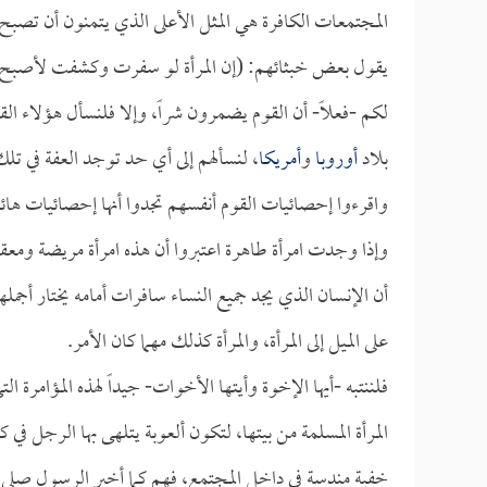
المجتمعات الكافرة هي المثل الأعلى الذي يتمنون أن تصبح ال
يقول بعض خبثائهم: (إن المرأة لو سفرت وكشفت لأصبح هذا 
لكم -فعلاً- أن القوم يضمرون شراً، وإلا فلنسأل هؤلاء الق
بلاد
أوروبا
و
أمريكا
، لنسألهم إلى أي حد توجد العفة في تلك
واقرءوا إحصائيات القوم أنفسهم تجدوا أنها إحصائيات هائل
وإذا وجدت امرأة طاهرة اعتبروا أن هذه امرأة مريضة ومع
أن الإنسان الذي يجد جميع النساء سافرات أمامه يختار أج
على الميل إلى المرأة، والمرأة كذلك مهما كان الأمر.
فلننتبه -أيها الإخوة وأيتها الأخوات- جيداً لهذه المؤامر
المرأة المسلمة من بيتها، لتكون ألعوبة يتلهى بها الرجل في
خفية مندسة في داخل المجتمع، فهم كما أخبر الرسول صلى