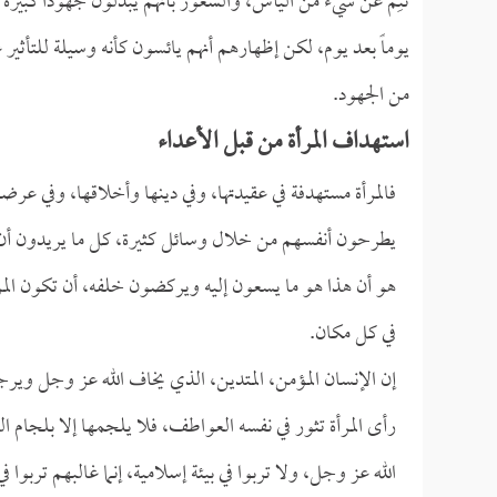
تُنِمُّ عن شيء من اليأس، والشعور بأنهم يبذلون جهوداً كبير
يوماً بعد يوم، لكن إظهارهم أنهم يائسون كأنه وسيلة للتأثير 
من الجهود.
استهداف المرأة من قبل الأعداء
فالمرأة مستهدفة في عقيدتها، وفي دينها وأخلاقها، وفي عر
يطرحون أنفسهم من خلال وسائل كثيرة، كل ما يريدون أن تك
هو أن هذا هو ما يسعون إليه ويركضون خلفه، أن تكون المر
في كل مكان.
إن الإنسان المؤمن، المتدين، الذي يخاف الله عز وجل ويرجو 
رأى المرأة تثور في نفسه العواطف، فلا يلجمها إلا بلجام ا
الله عز وجل، ولا تربوا في بيئة إسلامية، إنما غالبهم تربوا ف