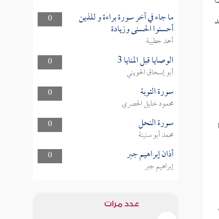
ً
ما جاء في آخر سورة براءة و للذين
0
د
أحسنوا الحسنى وزيادة
أحمد حطيبة
الوصايا قبل المنايا 3
0
أبو إسحاق الحويني
سورة التوبة
0
محمود خليل الحصري
سورة النحل
0
محمد أبو سنينة
أذان إبراهيم جبر
0
إبراهيم جبر
عدد مرات