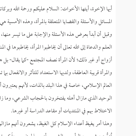
أيها الإخوة، أيتها الأخوات: السلام عليكم ورحمة الله وبركات
المسائل والأسئلة والقضايا المتعلقة بالمرأة، وهذه الأمسية
وقبل أن أبدأ بعرض هذه الأسئلة والإجابة على ما تيسر منها،
العلم والدعاة إلى الله تعالى أن يخاطبوا المرأة، يخاطبوها في 
أزواج أو غير ذلك؛ لأن المرأة نصف المجتمع -كما يقال- بل
والمرأة قريبة العاطفة، ولديها الاستعداد للتأثر والانفعال بم
العالم الإسلامي، خاصة في هذا البلد بالذات، لأنهم يعتبرون أ
الوحيد الذي مازال أهله يفتخرون بالحجاب الشرعي، وما زا
الاختلاط بهم في المنتديات أو مقاعد الدراسة أو غيرها.
وهذا أمر يغيظ أعداء الإسلام كل الغيظ، يشعرون أنهم مازالو