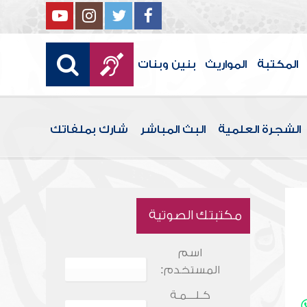
المكتبة
المواريث
بنين وبنات
الشجرة العلمية
البث المباشر
شارك بملفاتك
مكتبتك الصوتية
اسم
المستخدم:
كـلـــمـة