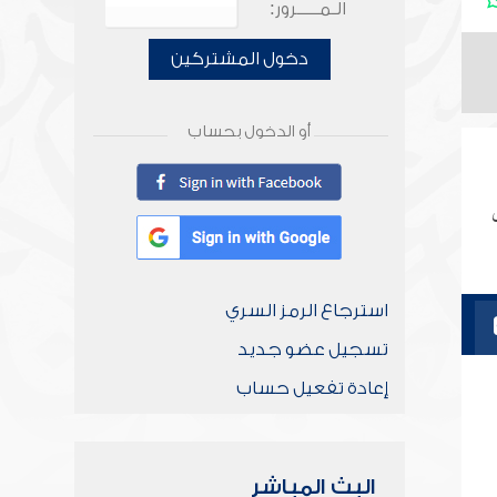
الـمـــــرور:
دخول المشتركين
أو الدخول بحساب
استرجاع الرمز السري
تسجيل عضو جديد
إعادة تفعيل حساب
البث المباشر