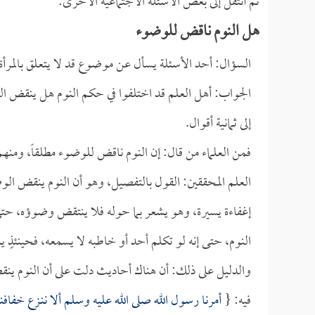
ثم أنتقل إلى بعض الأسئلة الاجتماعية الأخرى:
هل النوم ناقض للوضوء
السؤال: أحد الأسئلة يسأل عن موضوع قد لا يتعلق بالمر
الجواب: أهل العلم قد اختلفوا في حكم النوم هل ينقض ال
إلى ثمانية أقوال.
فمن العلماء من قال: إن النوم ناقض للوضوء مطلقاً، ومنه
العلم المحققين: القول بالتفصيل، وهو أن النوم ينقض الوضوء
إغفاءة يسيرة، وهو يشعر بما حوله فلا ينتقض وضوؤه، حتى 
النوم، حتى إنه لو تكلم أحد أو خاطبه لا يسمعه، فحينئذٍ 
والدليل على ذلك: أن هناك أحاديث دلت على أن النوم 
فيه: {
أمرنا رسول الله صلى الله عليه وسلم ألا ننـزع خفافنا 