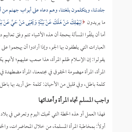
جلدتنا، ويتكلمون بلغتنا، وهم دعاه على أبواب جهنم من أجا
ما يريدون
لِيَهْلِكَ مَنْ هَلَكَ عَنْ بَيِّنَةٍ وَيَحْيَى مَنْ حَيَّ عَنْ بَيِّن
أما أن يلفّوا المسألة بحجة أن هذه الأشياء تتم وفق تعالي
العبارات التي يلطفون بها الجو، وإذا أرادوا أن يهجموا على
يقولوا: إن الإسلام ظلم المرأة، هذا صعب عليهم؛ لأنهم 
المرأة، المرأة مهضومة الحقوق في مجتمعنا، المرأة مضطهدة في
كلمة باطل، وفي قليل من الأحيان: كلمة حق أريد بها باطل.
واجب المسلم تجاه المرأة وأعدائها
فهذا العمل أو هذه الخطة التي تحبك اليوم وتعرض في بلاد ا
أولاً: بمخاطبة المرأة المسلمة، من خلال المحاضرات، وا