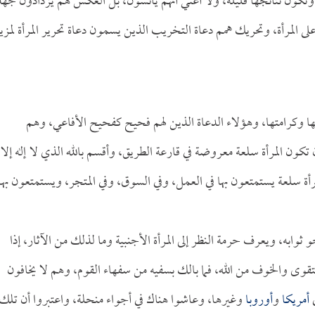
ة وتكون نتائجها قليلة، ولا أعني أنهم يائسون، بل العكس هم يزدادون جهدا
على المرأة، وتحريك همم دعاة التخريب الذين يسمون دعاة تحرير المرأة لمزي
ضها وكرامتها، وهؤلاء الدعاة الذين لهم فحيح كفحيح الأفاعي، وهم
ون المرأة سلعة معروضة في قارعة الطريق، وأقسم بالله الذي لا إله إلا
أة سلعة يستمتعون بها في العمل، وفي السوق، وفي المتجر، ويستمتعون بها
ثوابه، ويعرف حرمة النظر إلى المرأة الأجنبية وما لذلك من الآثار، إذا
لتقوى والخوف من الله، فما بالك بسفيه من سفهاء القوم، وهم لا يخافون
ي
أمريكا
و
أوروبا
وغيرها، وعاشوا هناك في أجواء منحلة، واعتبروا أن تلك