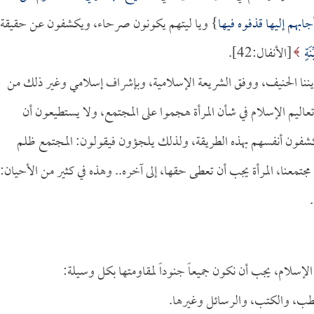
بهم إليها قذفوه فيها
} ويا ليتهم يكونون صرحاء، ويكشفون عن حقيقة
َةٍ
[الأنفال:42].
م ديننا الحنيف، ووفق الشريعة الإسلامية، وبإشراف إسلامي وغير ذلك من
 تعاليم الإسلام في شأن المرأة هجموا على المجتمع، ولا يستطيعون أن
يكشفون أنفسهم بهذه الطريقة، ولذلك يلجؤون فيقولون: المجتمع ظلم
 مجتمعنا، المرأة يجب أن تعطى حقها، إلى آخره.. وهذه في كثير من الأحيان:
لإسلام، يجب أن نكون جميعاً جنوداً لمقاومتها بكل وسيلة:
لخطب، والكتب، والرسائل وغيرها.