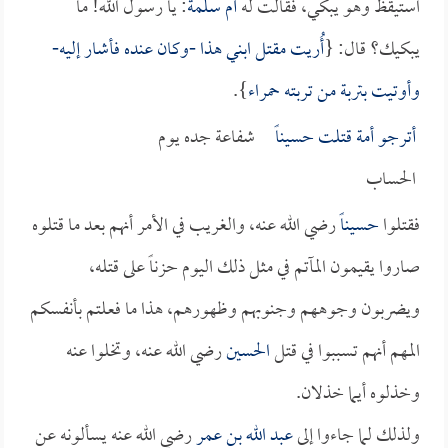
استيقظ وهو يبكي، فقالت له
أم سلمة
: يا رسول الله! ما
يبكيك؟ قال: {
أُريت مقتل ابني هذا -وكان عنده فأشار إليه-
وأوتيت بتربة من تربته حمراء
}.
أترجو أمة قتلت
حسيناً
شفاعة جده يوم
الحساب
فقتلوا
حسيناً
رضي الله عنه، والغريب في الأمر أنهم بعد ما قتلوه
صاروا يقيمون المآتم في مثل ذلك اليوم حزناً على قتله،
ويضربون وجوههم وجنوبهم وظهورهم، هذا ما فعلتم بأنفسكم
المهم أنهم تسببوا في قتل
الحسين
رضي الله عنه، وتخلوا عنه
وخذلوه أيما خذلان.
ولذلك لما جاءوا إلى
عبد الله بن عمر
رضي الله عنه يسألونه عن