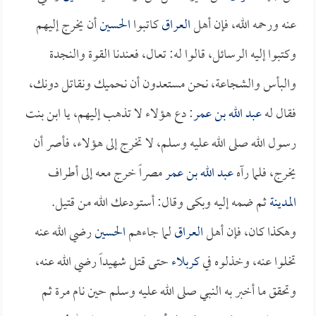
عنه ورحمه الله، فإن أهل
العراق
كاتبوا
الحسين
أن يخرج إليهم
وكتبوا إليه الرسائل، قالوا له: تعال، فعندنا القوة والنجدة
والبأس والشجاعة، نحن مستعدون أن نحميك ونقاتل دونك،
فقال له
عبد الله بن عمر
: دع هؤلاء لا تذهب إليهم، يا ابن بنت
رسول الله صلى الله عليه وسلم، لا تخرج إلى هؤلاء، فأصر أن
يخرج، فلما رآه
عبد الله بن عمر
مصراً خرج معه إلى أطراف
المدينة
ثم ضمه إليه وبكى وقال: أستودعك الله من قتيل.
وهكذا كان، فإن أهل
العراق
لما جاءهم
الحسين
رضي الله عنه
تخلوا عنه، وخذلوه في
كربلاء
حتى قتل شهيداً رضي الله عنه،
وتحقق ما أخبر به النبي صلى الله عليه وسلم حين نام مرة ثم