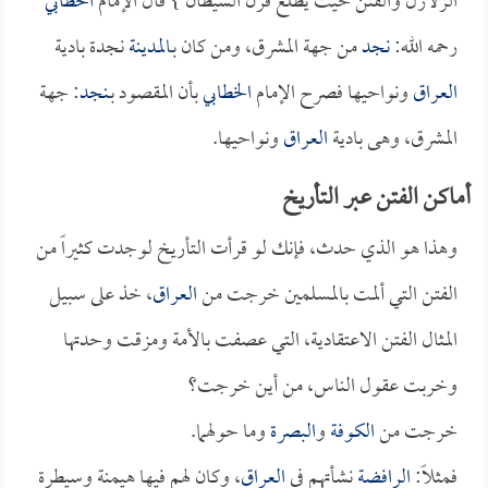
الزلازل والفتن حيث يطلع قرن الشيطان } قال الإمام
الخطابي
رحمه الله:
نجد
من جهة المشرق، ومن كان بـ
المدينة
نجدة بادية
العراق
ونواحيها فصرح الإمام
الخطابي
بأن المقصود بـ
نجد
: جهة
المشرق، وهى بادية
العراق
ونواحيها.
أماكن الفتن عبر التأريخ
وهذا هو الذي حدث، فإنك لو قرأت التأريخ لوجدت كثيراً من
الفتن التي ألمت بالمسلمين خرجت من
العراق
، خذ على سبيل
المثال الفتن الاعتقادية، التي عصفت بالأمة ومزقت وحدتها
وخربت عقول الناس، من أين خرجت؟
خرجت من
الكوفة
و
البصرة
وما حولهما.
فمثلاً:
الرافضة
نشأتهم في
العراق
، وكان لهم فيها هيمنة وسيطرة