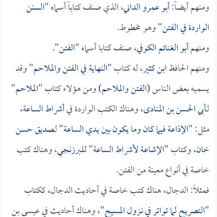
ومنهم أيضاً:
أبو عمرو الداني
، الذي صنف كتاباً أسماه "
السنن
الواردة في الفتن
" وهو مخطوط.
ومنهم
أبو الغنائم الكوفي
، صنف كتابا أسماه "
الفتن
".
ومنهم الحافظ
ابن كثير
، له كتاب "
النهاية في الفتن والملاحم
" وقد
يسميه بعض الناس (
الفتن والملاحم
) ومن هؤلاء كتاب "
الملاحم
"
لـ
أبي الحسن بن المنادى
، وهناك الكتب الواردة في
أشراط الساعة
،
مثل: "
الإذاعة فيما كان وما يكون بين يدي الساعة
" لـ
صديق حسن
خان
، وكتاب "
الإشاعة لأشراط الساعة
"
للـبرزنجي
، وهناك كتب
خاصة في أنواع معينة من الفتن.
فمثلاً: الدجال، هناك كتب خاصة في أحاديث الدجال، ككتاب
"
التصريح لما تواتر في نـزول المسيح
"، وهناك أحاديث في عيسى بن