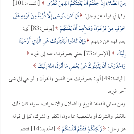
مِنَ الصَّلاةِ إِنْ خِفْتُمْ أَنْ يَفْتِنَكُمُ الَّذِينَ كَفَرُوا
[النساء:101]
وكما في قوله عز وجل:
فَمَا آمَنَ لِمُوسَى إِلَّا ذُرِّيَّةٌ مِنْ قَوْمِهِ عَلَى
خَوْفٍ مِنْ فِرْعَوْنَ وَمَلَأِهِمْ أَنْ يَفْتِنَهُمْ
[يونس:83] أي:
يصرفهم عن دينهم
وَإِنْ كَادُوا لَيَفْتِنُونَكَ عَنِ الَّذِي أَوْحَيْنَا
إِلَيْكَ
[الإسراء:73] يعني يصرفونك عنه إلى غيره
وَاحْذَرْهُمْ أَنْ يَفْتِنُوكَ عَنْ بَعْضِ مَا أَنْزَلَ اللَّهُ إِلَيْكَ
[المائدة:49] أي: يصرفونك عن الدين والقرآن والوحي إلى شئ
آخر غيره.
ومن معاني الفتنة: الزيغ والضلال والانحراف، سواء كان ذلك
بالكفر والشرك أو بالمعصية مما دون الكفر والشرك، كما في قوله
عز وجل:
وَلَكِنَّكُمْ فَتَنْتُمْ أَنْفُسَكُمْ
[الحديد:14] فتنتم