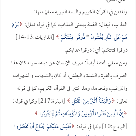
وللفتن في القرآن الكريم والسنة النبوية معانٍ منها:
العذاب، فيقال: الفتنة بمعنى العذاب، كما في قوله تعالى:
يَوْمَ
هُمْ عَلَى النَّارِ يُفْتَنُونَ
*
ذُوقُوا فِتْنَتَكُمْ
[الذاريات:13-14]
ذوقوا فتنتكم: أي: ذوقوا عذابكم.
ومن معاني الفتنة أيضاً: صرف الإنسان عن دينه، سواء كان هذا
الصرف بالقوة والشدة والبطش، أو كان بالشبهات والشهوات
والترغيب ونحوها، وهذا كثير في القرآن الكريم، كما في قوله
تعالى:
وَالْفِتْنَةُ أَكْبَرُ مِنَ الْقَتْلِ
[البقرة:217] وكما في قوله:
إِنَّ الَّذِينَ فَتَنُوا الْمُؤْمِنِينَ وَالْمُؤْمِنَاتِ ثُمَّ لَمْ يَتُوبُوا
[البروج:10] وكما في قوله:
فَلَيْسَ عَلَيْكُمْ جُنَاحٌ أَنْ تَقْصُرُوا