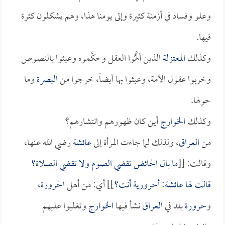
وعلو وفساد في أزمنة كثيرة وإلى يومنا هذا، وهم يشكلون كثرة
فيها.
وكذلك
المعتزلة
الذين ألَّهُوا العقل وحكَّموه وعبثوا بالنصوص
وخربوا عقول الأمة، وعبثوا بها أيضاً، خرجوا من
البصرة
وما
حولها.
وكذلك
الخوارج
أين كان ظهورهم وانتشارهم؟
من
العراق
، ولذلك لما جاءت المرأة إلى
عائشة
رضي الله عنها،
وقالت: [[
ما بال الحائض تقضي الصوم ولا تقضي الصلاة؟
قالت لها
عائشة
: أحرورية أنت؟
]] أي: من أهل
الحرورة
،
و
حرورة
بلد في
العراق
نشأ فيها
الخوارج
وتغلبوا عليهم