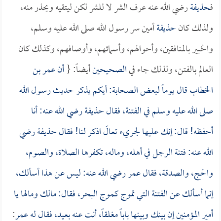
ف
حذيفة
رضي الله عنه عرف الشر لا للشر لكن ليتقيه ويحذر منه،
ولذلك كان
حذيفة
أمين سر رسول الله صلى الله عليه وسلم،
والخبير بالمنافقين، وأحوالهم، وأسمائهم، وأوصافهم، وكذلك كان
العالم بالفتن، ولذلك جاء في
الصحيحين
أيضاً: {
أن
عمر بن
الخطاب
قال يوماً لبعض الصحابة: أيكم يذكر حديث رسول الله
صلى الله عليه وسلم في الفتنة، فقال
حذيفة
رضي الله عنه: أنا
أحفظه! قال: إنك عليها لجريء تعالَ اذكر لنا! فقال
حذيفة
رضي
الله عنه: فتنة الرجل في أهله، وماله، تكفرها الصلاة، والصوم،
والحج، والصدقة، فقال
عمر
رضي الله عنه: ليس عن هذا أسألك،
إنما أسألك عن الفتنة التي تموج كموج البحر، فقال: مالك ومالها يا
أمير المؤمنين إن بينك وبينها باباً مغلقاً، أنت عنه بعيد، فقال له
عمر
: