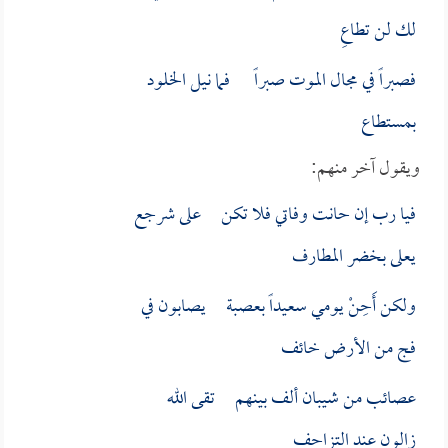
لك لن تطاعِ
فصبراً في مجال الموت صبراً فما نيل الخلود
بمستطاع
ويقول آخر منهم:
فيا رب إن حانت وفاتي فلا تكن على شرجع
يعلى بخضر المطارف
ولكن أَحِنْ يومي سعيداً بعصبة يصابون في
فج من الأرض خائف
عصائب من شيبان ألف بينهم تقى الله
زالون عند التزاحف