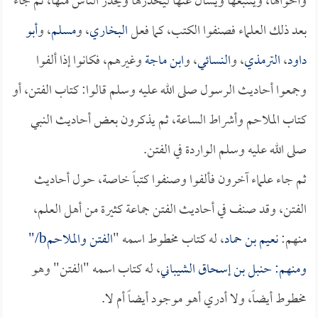
وأحوالها، ويتتبعها ويسأل عنها ليحذرها ويحذر الناس منها، ثم جاء
بعد ذلك العلماء فصنفوا الكتب، كما فعل
البخاري
، و
مسلم
، و
أبو
داود
،
الترمذي
، و
النسائي
، و
ابن ماجة
وغيرهم، فكانوا إذا ألفوا
وجمعوا أحاديث الرسول صلى الله عليه وسلم قالوا: كتاب الفتن، أو
كتاب الملاحم وأشراط الساعة، ثم يذكرون بعض أحاديث النبي
صلى الله عليه وسلم الواردة في الفتن.
ثم جاء علماء آخرون فألفوا وصنفوا كتباً خاصة، حول أحاديث
الفتن، وقد صنف في أحاديث الفتن جماعة كثيرة من أهل العلم،
منهم:
نعيم بن حماد
، له كتاب مخطوط اسمه "
الفتن والملاحمb/"
ومنهم:
حنبل بن إسحاق الشيباني
، له كتاب اسمه "
الفتن" وهو
مخطوط أيضاً، ولا أدري أهو موجود أيضاً أم لا.