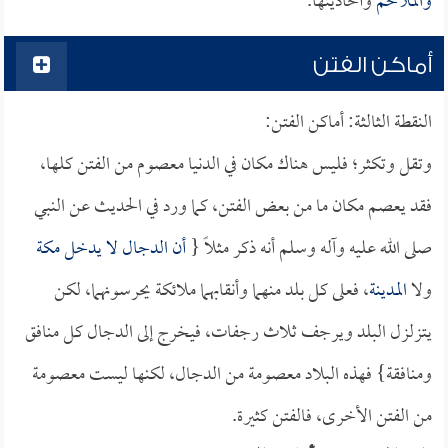
والملاحم
وأحاديثها.
أماكن الفتن
النقطة الثالثة: أماكن الفتن:
وتقل وتكثر؛ فليس هناك مكان في الدنيا معصوم من الفتن كلها،
فقد يعصم مكان ما من بعض الفتن، كما ورد في الحديث عن النبي
صلى الله عليه وآله وسلم أنه ذكر مثلاً {
أن الدجال لا يدخل
مكة
ولا
المدينة
، فعلى كل بلد منهما وأنقابهما ملائكة يحرسونهما، لكن
يتزلزل البلد ويرجف ثلاث رجفات، فيخرج إلى الدجال كل منافق
ومنافقة} فهذه البلاد معصومة من الدجال، لكنها ليست معصومة
من الفتن الأخرى، فالفتن كثيرة.