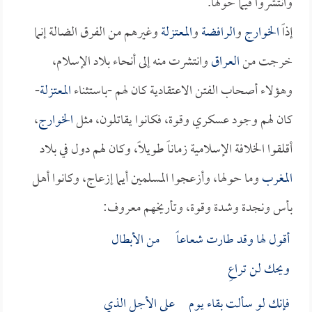
وانتشروا فيما حولها.
إذاً
الخوارج
و
الرافضة
و
المعتزلة
وغيرهم من الفرق الضالة إنما
خرجت من
العراق
وانتشرت منه إلى أنحاء بلاد الإسلام،
وهؤلاء أصحاب الفتن الاعتقادية كان لهم -باستثناء
المعتزلة
-
كان لهم وجود عسكري وقوة، فكانوا يقاتلون، مثل
الخوارج
،
أقلقوا الخلافة الإسلامية زماناً طويلاً، وكان لهم دول في بلاد
المغرب
وما حولها، وأزعجوا المسلمين أيما إزعاج، وكانوا أهل
بأس ونجدة وشدة وقوة، وتأريخهم معروف:
أقول لها وقد طارت شعاعاً من الأبطال
ويحك لن تراعِ
فإنك لو سألت بقاء يوم على الأجل الذي