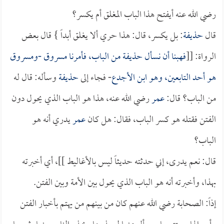
رضي الله عنه أيفتح هذا الباب المغلق أم يكسر؟
قال
حذيفة
: بل يكسر، قال: هذا حري ألا يغلق أبداً } قال بعض
الرواة: [[
فهبنا أن نسأل
حذيفة
من الباب، فأمرنا
مسروق
-و
مسروق
هو أحد التابعين، وهو
ابن الأجدع
- فجاء إلى
حذيفة
وسأله: قال له
من الباب؟ قال:
عمر
رضي الله عنه، هذا هو الباب الذي يحول دون
الفتن فقتله هو كسر الباب، فقال: هل كان
عمر
يدري أنه هو
الباب؟
قال: نعم يدرى، إني حدثته حديثاً ليس بالأغاليط ]]، أي أخبرته
بهذا، وأخبرته أنه هو الباب الذي يحول بين الأمة وبين الفتن.
إذاً: الصحابة رضي الله عنهم كان من بينهم من يهتم بأخبار الفتن