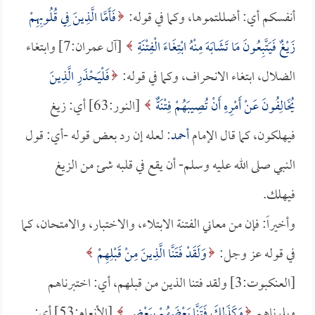
أنفسكم أي: أضللتموها، وكما في قوله:
فَأَمَّا الَّذِينَ فِي قُلُوبِهِمْ
زَيْغٌ فَيَتَّبِعُونَ مَا تَشَابَهَ مِنْهُ ابْتِغَاءَ الْفِتْنَةِ
[آل عمران:7] وابتغاء
الضلال، ابتغاء الانحراف، وكما في قوله:
فَلْيَحْذَرِ الَّذِينَ
يُخَالِفُونَ عَنْ أَمْرِهِ أَنْ تُصِيبَهُمْ فِتْنَةٌ
[النور:63] أي: زيغ
فيهلكون، كما قال الإمام
أحمد
: لعله إن رد بعض قوله -أي: قول
النبي صلى الله عليه وسلم- أن يقع في قلبه شئ من الزيغ
فيهلك.
وأخيراً: فإن من معاني الفتنة الابتلاء، والاختبار، والامتحان، كما
في قوله عز وجل:
وَلَقَدْ فَتَنَّا الَّذِينَ مِنْ قَبْلِهِمْ
[العنكبوت:3] ولقد فتنا الذين من قبلهم، أي: اختبرناهم
وبلوناهم
وَكَذَلِكَ فَتَنَّا بَعْضَهُمْ بِبَعْضٍ
[الأنعام:53] أي: