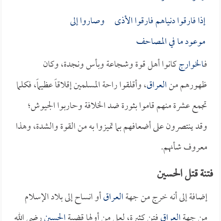
إذا فارقوا دنياهم فارقوا الأذى وصاروا إلى
موعود ما في المصاحف
فـ
الخوارج
كانوا أهل قوة وشجاعة وبأس ونجدة، وكان
ظهورهم من
العراق
، وأقلقوا راحة المسلمين إقلاقاً عظيماً، فكلما
تجمع عشرة منهم قاموا بثورة ضد الخلافة وحاربوا الجيوش؛
وقد ينتصرون على أضعافهم بما تميزوا به من القوة والشدة، وهذا
معروف شأنهم.
فتنة قتل الحسين
إضافة إلى أنه خرج من جهة
العراق
أو انساح إلى بلاد الإسلام
من جهة
العراق
فتن كثيرة، لعل من أولها قضية
الحسين
رضي الله