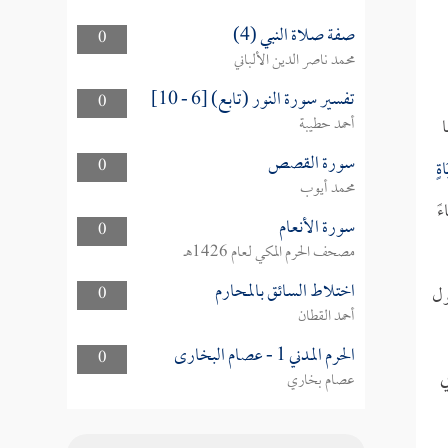
صفة صلاة النبي (4)
0
محمد ناصر الدين الألباني
تفسير سورة النور (تابع) [6 - 10]
0
ا
أحمد حطيبة
سورة القصص
ةٍ
0
محمد أيوب
سورة الأنعام
0
مصحف الحرم المكي لعام 1426هـ
اختلاط السائق بالمحارم
ول
0
أحمد القطان
الحرم المدني 1 - عصام البخارى
0
ي
عصام بخاري