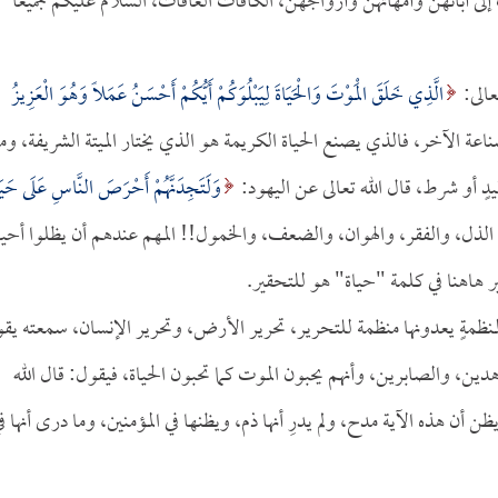
ت إلى آبائهن وأمهاتهن وأزواجهن، الكافات العافات، السلام عليكم جميعاً
عالى:
الَّذِي خَلَقَ الْمَوْتَ وَالْحَيَاةَ لِيَبْلُوَكُمْ أَيُّكُمْ أَحْسَنُ عَمَلاً وَهُوَ الْعَزِيزُ
قن صناعة الآخر، فالذي يصنع الحياة الكريمة هو الذي يختار الميتة الشريفة، وم
ٍ أو شرط، قال الله تعالى عن اليهود:
وَلَتَجِدَنَّهُمْ أَحْرَصَ النَّاسِ عَلَى حَيَا
منظمةٍ يعدونها منظمة للتحرير، تحرير الأرض، وتحرير الإنسان، سمعته يق
دين، والصابرين، وأنهم يحبون الموت كما تحبون الحياة، فيقول: قال الله
بقرة:96] يظن أن هذه الآية مدح، ولم يدرِ أنها ذم، ويظنها في المؤمنين، وما درى أنها ف