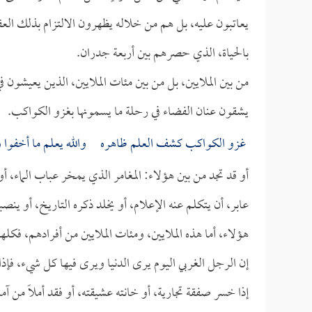
يعاتبون عليه، بل هم من خلاله يظهرون الالتزام بذلك الع
بالحياة، الذي حصرهم بين أربعة جدران.
من بين الملايين، بل من بين مئات الملايين، الذين يعيشون في
يشقون عنان الفضاء في رحلة ما يسمونها بغزو الكواكب.
غزو الكواكب كشف العلم ظاهره والله يعلم ما أخفوا و
أو قد تجد من بين هؤلاء: المغامر الذي يمخر عباب الماء، أو
عابر، أن يتكلم عنه الإعلام، أو يخلد ذكره التاريخ، أو ينصبوا
هؤلاء، أما هذه الملايين، ومئات الملايين من أفرادهم، فك
إن الرجل الغربي اليوم يرى الدنيا ويرى فيها كل شيء، فإذا 
إذا خسر صفقة تجارية، أو خانته عشيقته، أو فقد أملاً من آ