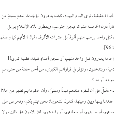
حياة الحقيقية، ترى اليوم اليهود، كيف يذعرون لما يحدث لعددٍ بسيطٍ من
راً دون الخامسة عشرة، فيجن جنونهم، ويمطروا بلاد الإسلام بوابل
 لأن قتل واحد يرهب منهم ألوفاً بل عشرات الألوف، لماذا؟ لأنهم كما وصفه
].
ٍ عامة يعتبرون قتل واحد منهم، أو سجن أعدادٍ قليلة، قضية كبرى!!
لامية، ويتدخلون، وتؤثر في قراراتهم الكبرى، من أجل حفنة من جنودهم
م هنا أو هناك.
هذا- دليلٌ على أن للفرد عندهم قيمةً ومعنىً، وأن حكوماتهم تظهر من خلال
تي عقدتها بينها وبين رعيتها، فتقول لشعوبها: نحن نهتم بكم، ونحرص على
تهم، أو حريتهم، أو سعادتهم، أو رفاهيتهم، فلا يلامون على ذلك، ولا