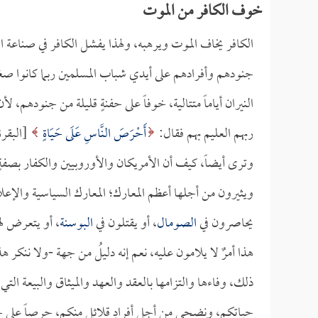
خوف الكافر من الموت
الكافر يخاف الموت ويرهبه، ولهذا يفشل الكافر في صناعة ال
جنودهم وأفرادهم على أيدي شباب المسلمين ربما كانوا صغا
النيران أياماً متتالية، خوفاً على حفنةٍ قليلة من جنودهم،
ربهم العليم بهم فقال:
أَحْرَصَ النَّاسِ عَلَى حَيَاةٍ
[البقرة:96
وترى أيضاً، كيف أن الأمريكان والأوروبيين والكفار بصفة
ويثيرون من أجلها أعظم المعارك؛ المعارك السياسية والإع
يحاصرون في
الصومال
، أو يقتلون في
البوسنة
، أو يتعرض له
هذا أمرٌ لا يلامون عليه، نعم إنه دليلُ من جهة -ولا ننكر 
ذلك، وفاءها والتزامها بالعقد والعهد والميثاق والبيعة ال
حياتكم، ونضحي من أجل أفرادٍ قلائل منكم، حرصاً على حيا