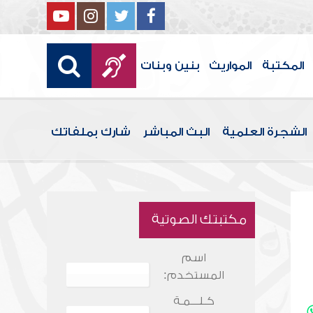
المكتبة
المواريث
بنين وبنات
الشجرة العلمية
البث المباشر
شارك بملفاتك
مكتبتك الصوتية
اسم
المستخدم:
كـلـــمـة