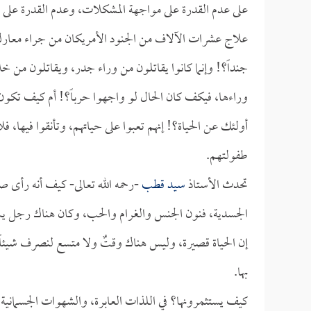
على عدم القدرة على مواجهة المشكلات، وعدم القدرة على عد
علاج عشرات الآلاف من الجنود الأمريكان من جراء معا
جنداً؟! وإنما كانوا يقاتلون من وراء جدر، ويقاتلون من خ
وراءها، فيكف كان الحال لو واجهوا حرباً؟! أم كيف تكون
أولئك عن الحياة؟! إنهم تعبوا على حياتهم، وتأنقوا فيها، ف
طفولتهم.
تحدث الأستاذ
سيد قطب
-رحمه الله تعالى- كيف أنه رأى صب
الجسدية، فنون الجنس والغرام والحب، وكان هناك رجل يسأل
إن الحياة قصيرة، وليس هناك وقتٌ ولا متسع لنصرف شيئاً في
بها.
كيف يستثمرونها؟ في اللذات العابرة، والشهوات الجسمانية ا