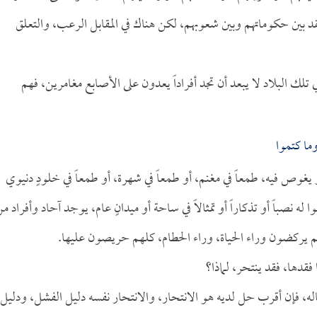
قد بين حكوماتهم وبين شعوبهم، لكن هناك في المقابل الرعب، والتعلق
 تلك البلاد لا يبعد أن تجد أفراداً يعدون على الأصابع مغامرين، فهم
ما كتموا
 يغوص فيه، طمعاً في مغنم، أو طمعاً في شهرة، أو طمعاً في خلودٍ دنيوي
 له نصباً أو تذكاراً أو تمثالاً في ساحة أو ميدانٍ عام، يوجد آحاد وأفراد م
لهم يركضون وراء الحياة، وراء الحطام، كلهم حريصون عليها.
فقدها، فقد ينتحر، لماذا؟
ماله، فإن أقرب حل لديه هو الانتحار، والانتحار نفسه دليل الفشل، ودليل