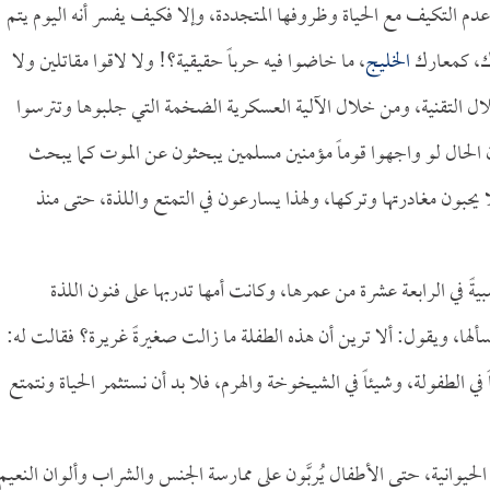
م التكيف مع الحياة وظروفها المتجددة، وإلا فكيف يفسر أنه اليوم يتم
رك، كمعارك
الخليج
، ما خاضوا فيه حرباً حقيقية؟! ولا لاقوا مقاتلين ولا
لال التقنية، ومن خلال الآلية العسكرية الضخمة التي جلبوها وتترسوا
 الحال لو واجهوا قوماً مؤمنين مسلمين يبحثون عن الموت كما يبحث
لا يحبون مغادرتها وتركها، ولهذا يسارعون في التمتع واللذة، حتى منذ
يةً في الرابعة عشرة من عمرها، وكانت أمها تدربها على فنون اللذة
ها، ويقول: ألا ترين أن هذه الطفلة ما زالت صغيرةً غريرة؟ فقالت له:
 الطفولة، وشيئاً في الشيخوخة والهرم، فلا بد أن نستثمر الحياة ونتمتع
لحيوانية، حتى الأطفال يُربَّون على ممارسة الجنس والشراب وألوان النعيم