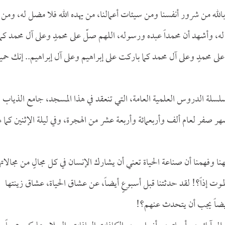
الله من شرور أنفسنا ومن سيئات أعمالنا، من يهده الله فلا مضل له، ومن
ه، وأشهد أن محمداً عبده ورسوله، اللهم صلّ على محمدٍ وعلى آل محمد كما
لى محمدٍ وعلى آل محمد كما باركت على إبراهيم وعلى آل إبراهيم.. إنك حميد
درس حسب عهدة الإخوة الحاضرين "95" من سلسلة الدروس العلمية العامة، التي تنعقد في هذا المسجد، جامع الذياب
هر صفر لعام ألف وأربعمائة وأربعة عشر من الهجرة، وفي ليلة الإثنين كما 
نا وفهمنا أن صناعة الحياة تعني أن يشارك الإنسان في كل مجالٍ من مجالاته
موت إذاً؟! لقد حدثتنا قبل أسبوعٍ أيضاً، عن
عشاق الحياة، عشاق زينتها
 أيضاً يجب أن يتحدث عنهم؟!