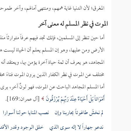
المغرق؛ لأن الدنيا غاية همهم، ومنتهى آمالهم، وآخر طموح
الموت في نظر المسلم له معنى آخر
أما حين تنظر إلى المسلمين، فإنك تجد فيهم عرفاً متوارثاً م
الأرض ومن عليها، وهو إن المسلم يعلم أن الحياة ليست هي
المجاهد، هو يعرف أن ثمة حياة آخرة يؤمن بها، ويعتقد أنه 
مختلف عن الموت في نظر الكفار الذين يرون الموت فناءً محققا
أما المسلم المجاهد الباحث عن الموت، فهو لونٌ آخر، يرى أن
أَمْوَاتاً بَلْ أَحْيَاءٌ عِنْدَ رَبِّهِمْ يُرْزَقُونَ
[آل عمران:169].
لم نخشَ طاغوتاً يحاربنا وإن نصب المنايا حولنا أسوارا
ندعو جهاراً لا إله سوى الذي خلق الوجود وقدر الأقدا