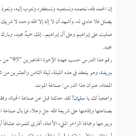
إن الحمد لله، نحمده ونستعينه ونستغفره ونتوب إليه، ونعوذ ب
يضلل فلا هادي له، وأشهد أن لا إله إلا الله وحده لا شريك ل
صليت على إبراهيم وعلى آل إبراهيم.. إنك حميدٌ مجيد، وبارك ع
مجيد.
رقم هذا ال
بـ
بريدة
، وهو ينعقد في هذه الليلة، ليلة الثامن والعشرين من ش
المعتاد، عنوان هذا الدرس: صناعة الموت.
واعجباً لك يا
سلمان
! لقد حدثتنا قبل عن صناعة الحياة، وفقه
بصناعتها وإقامتها على شريعة الله جل وعلا، فما بال صناعة ال
وبهرجها وجمالها الزاخر المليء الأخاذ، أفترى للموت عشاقاً