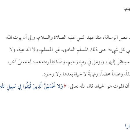
هم.
نذ عصر الرسالة، منذ عهد النبي عليه الصلاة والسلام، وإلى أن يرث الله
 كل شيء؛ حتى ذلك المسلم العادي، غير المتعلم، ولا الداعية، ولا
سينتقل إليها، ويؤمل في ربٍ رحيم، ولهذا فالموت عنده له معنىً آخر،
ً، وعدماً محضاً، ونهايةً لا حياة بعدها ولا وجود.
 الموت هو الحياة، قال الله تعالى:
وَلا تَحْسَبَنَّ الَّذِينَ قُتِلُوا فِي سَبِيلِ اللَّهِ
را