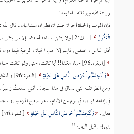
أيها الإخوة الأحبة الكرام! وأيها الأخوات الكريماتُ الحبيبا
ورحمة الله وبركاته.. أما بعد:
فإن الموت والحياة أخوان صنوان نظيران متشابهان.. قال الله ت
الْغَفُورُ
[الملك:2] ولا يتقن صناعة أحدهما إلا من يت
أذل الناس وخفض رقابهم إلا حب الحياة والرغبة فيها دون قيد
[البقرة:96] حياة هكذا!! أياً كانت، حتى ولو كانت حياة الذل، والفقر، والهوان، والضعف، والخمول!! المهم عندهم أن يظلوا أحياءً
وَلَتَجِدَنَّهُمْ أَحْرَصَ النَّاسِ عَلَى حَيَاةٍ
[البقرة:96] والتنكير هاهنا في كلمة "حياة" هو للتحقير.
ومن الطرائف التي تساق في هذا المجال: أنني سمعتُ زعيماً ل
في إذاعة كبرى، في يوم من الأيام، وهو يمدح المؤمنين والمجاه
تعالى:
وَلَتَجِدَنَّهُمْ أَحْرَصَ النَّاسِ عَلَى حَيَاةٍ
[ال
بني إسرائيل اليهود!!