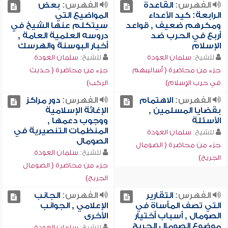
الفهرس:
القاعدة
الفهرس:
بعض
الرابعة: كيد الأعداء
المواضيع التي
ومكرهم ضعيف , قواعد
سيتكلم عنها الشيخ في
أربع في الحرب ضد
دروسه العلمية العامة ,
الإسلام
أخبار البوسنة والهرسك
للشيخ:
سلمان العودة
للشيخ:
سلمان العودة
جزء من محاضرة ( أساليبهم
جزء من محاضرة ( حديث
في حرب الإسلام)
الركب)
الفهرس:
الاهتمام
الفهرس:
دور مراكز
بقضايا المسلمين ,
الإغاثة الإسلامية
الأسئلة
ووجوب دعمها ,
المنظمات التنصيرية في
للشيخ:
سلمان العودة
الصومال
جزء من محاضرة ( الصومال
للشيخ:
سلمان العودة
الجريح)
جزء من محاضرة ( الصومال
الجريح)
الفهرس:
التقارير
الفهرس:
الجانب
التي تصف المأساة في
الإعلامي , الجوانب
الصومال , أسباب أختيار
الأخرى
موضوع الصومال الجريح
للشيخ:
سلمان العودة