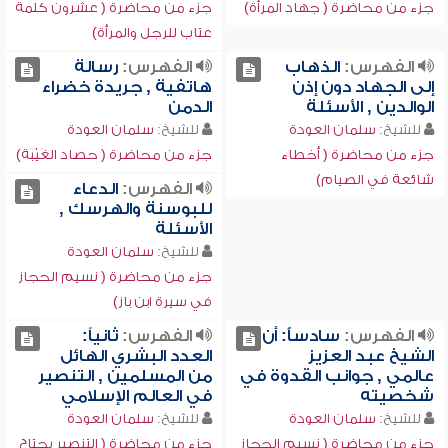
جزء من محاضرة ( جهاد المرأة)
جزء من محاضرة ( عشرون كلمة
عتاب للرجل والمرأة)
الفهرس:
الذهاب
الفهرس:
رسالة
إلى الجهاد دون إذن
هاتفية , جريدة خضراء
الوالدين , الأسئلة
الدمن
للشيخ:
سلمان العودة
للشيخ:
سلمان العودة
جزء من محاضرة ( أخطاء
جزء من محاضرة ( حصاد الغَيْبَة)
شائعة في الصيام)
الفهرس:
الدعاء
للبوسنة والهرسك ,
الأسئلة
للشيخ:
سلمان العودة
جزء من محاضرة ( نسيم الحجاز
في سيرة ابن باز)
الفهرس:
سادساًً: أن
الفهرس:
ثانياً:
الشيخ عبد العزيز
العدد البشري الهائل
عالمي , جوانب القدوة في
من المسلمين , التنصير
شخصيته
في العالم الإسلامي
للشيخ:
سلمان العودة
للشيخ:
سلمان العودة
جزء من محاضرة ( نسيم الحجاز
جزء من محاضرة ( التنصير يجتاح