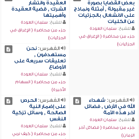
بعض القضايا بصورة
العقيدة وانتشار
غير مقبولة , أمثلة ونماذج
الشرك , قضية العقيدة
على الانشغال بالجزئيات
وأهميتها
عن الكليات
للشيخ:
سلمان العودة
للشيخ:
سلمان العودة
جزء من محاضرة ( الإغراق في
جزء من محاضرة ( الإغراق في
الجزئيات)
الجزئيات)
الفهرس:
نحن
مستهدفون ,
تعليقات سريعة على
الأوضاع
للشيخ:
سلمان العودة
جزء من محاضرة ( السهام
الأخيرة)
الفهرس:
شهداء
الفهرس:
الحرص
الله في الأرض , فضائل
على إضمار النية
آخر هذه الأمة
الصالحة , وسائل تزكية
النفس
للشيخ:
سلمان العودة
للشيخ:
سلمان العودة
جزء من محاضرة ( فضائل آخر
جزء من محاضرة ( كيف نربي
الزمان)