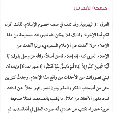
صفحة الفهرس
الفرق : ( اليهودية, وقد تقف في صف خصوم الإسلام، لذلك أقول
لكم أيها الإخوة: ولذلك فلا يمكن بناء تصورات صحيحة من هذا
الإعلام -ولا أتحدث عن الإعلام السعودي، وإنما أتحدث عن
الإعلام العربي كله- إنه إعلام فاسق أصلاً، والله عز وجل يقول: يَا
أَيُّهَا الَّذِينَ آمَنُوا إِنْ جَاءَكُمْ فَاسِقٌ بِنَبَأٍ فَتَبَيَّنُوا [الحجرات:6] فإياك أن
تبني تصوراتك عن الأحداث من واقع هذا الإعلام. وجدتُ كثيرين
حتى من أصحاب الفكر والعلم يبنون تصوراتهم -مثلاً- عن قادات
المجاهدين الأفغان من خلال ما يكتب بالصحف، فمثلاً صحيفة
عربية خضراء تكتب عن مجددي أنه صوت العقل في أفغانستان، ثم