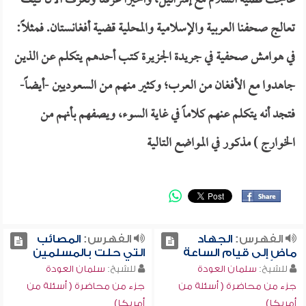
عالجت قضية السلام مع إسرائيل، وأخيراً عرفنا ونعرف الآن كيف
تعالج صحفنا العربية والإسلامية والمحلية قضية أفغانستان. فمثلاً:
في هوامش صحفية في جريدة الجزيرة كتب أحدهم يتكلم عن الذين
جاهدوا مع الأفغان من العرب؛ وكثير منهم من السعوديين -أيضاً-
فتجد أنه يتكلم عنهم كلاماً في غاية السوء، ويصفهم بأنهم من
الخوارج ) مذكور في المواضع التالية
الفهرس:
الجهاد
الفهرس:
المصائب
ماضٍ إلى قيام الساعة
التي حلت بالمسلمين
للشيخ:
سلمان العودة
للشيخ:
سلمان العودة
جزء من محاضرة ( أسئلة من
جزء من محاضرة ( أسئلة من
أمريكا)
أمريكا)