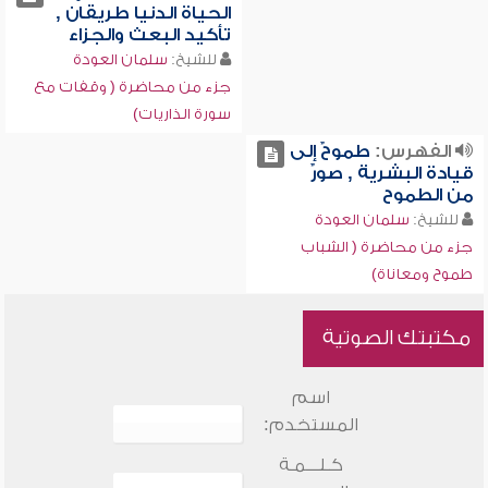
الحياة الدنيا طريقان ,
تأكيد البعث والجزاء
للشيخ:
سلمان العودة
جزء من محاضرة ( وقفات مع
سورة الذاريات)
الفهرس:
طموحٌ إلى
قيادة البشرية , صورٌ
من الطموح
للشيخ:
سلمان العودة
جزء من محاضرة ( الشباب
طموح ومعاناة)
مكتبتك الصوتية
اسم
المستخدم:
كـلـــمـة