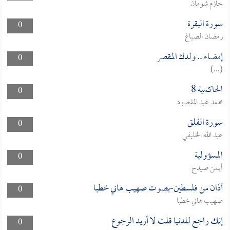
حازم شومان
سورة البقرة
0
رمضان الصباغ
إمضاء .. ولدك المقصر
0
(...)
الحاكمية 8
0
محمد عبد المقصود
سورة الفلق
0
عبد الله الخليفي
المسؤولية
0
أيمن صيدح
أذان من فلسطين-بصوت صهيب هاني خطبا
0
صهيب هاني خطبا
إنك راجع للدنيا قلت لا أريد الرجوع
0