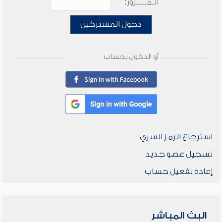
الـمـــــرور:
دخول المشتركين
أو الدخول بحساب
استرجاع الرمز السري
تسجيل عضو جديد
إعادة تفعيل حساب
البث المباشر