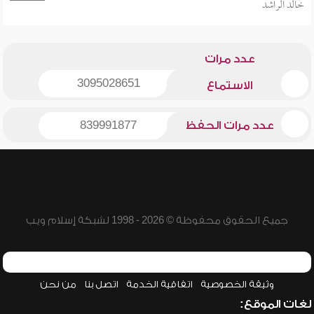
خالد الراشد
عدد مرات
3095028651
الاستماع
عدد مرات الحفظ
839991877
جميع الحقوق محفوظة © 2026 - 1998 لشبكة إسلام ويب
وثيقة الخصوصية
اتفاقية الخدمة
اتصل بنا
من نحن
لغات الموقع: