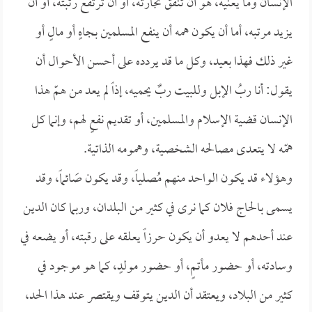
الإنسان وما يعنيه، هو أن تنفق تجارته، أو أن ترتفع رتبته، أو أن
يزيد مرتبه، أما أن يكون همه أن ينفع المسلمين بجاهٍ أو مالٍ أو
غير ذلك فهذا بعيد، وكل ما قد يردده على أحسن الأحوال أن
يقول: أنا ربُ الإبل وللبيت ربٌ يحميه، إذاً لم يعد من همّ هذا
الإنسان قضية الإسلام والمسلمين، أو تقديم نفعٍ لهم، وإنما كل
همّه لا يتعدى مصالحه الشخصية، وهمومه الذاتية.
وهؤلاء قد يكون الواحد منهم مُصلياً، وقد يكون صَائماً، وقد
يسمى بالحاج فلان كما نرى في كثير من البلدان، وربما كان الدين
عند أحدهم لا يعدو أن يكون حرزاً يعلقه على رقبته، أو يضعه في
وسادته، أو حضور مأتمٍ، أو حضور مولدٍ، كما هو موجود في
كثير من البلاد، ويعتقد أن الدين يتوقف ويقتصر عند هذا الحد،