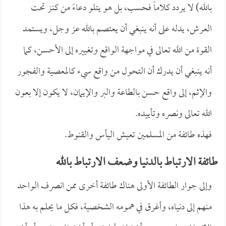
بالله) لا يردد كلاماً فحسب، بل هو يتلو دعاءً من كنـز تحت
العرش، يدله على أنه ينبغي أن يعتصم بالله عز وجل، ويستمد
القوة من الله تعالى في مواجهة الواقع وتغييره إلى الأحسن، كما
أنه ينبغي أن يدرك أن التحول من واقع سيء كالمعصية والفجور
والإثم، إلى واقع حسن بالطاعة والبر والإيمان، لا يكون إلا بعون
الله تعالى ونصره وتأييده.
فهذه طائفة من المسلمين تعيش اليأس والقنوط.
طائفة الارتباط بالدنيا وضعف الارتباط بالله
وإلى جوار الطائفة الأولى هناك طائفة أخرى ممن انصرف الواحد
منهم إلى دنياه، وأغرق في همومه الشخصية، فكل ما يحلم به هذا