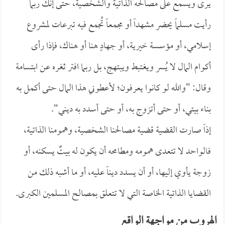
يرى ويسمع على مصالحه الذاتية والشخصية، حتى إنك ربما
رأيت مسلماً يحضر مشهداً أو مجمعاً تُجمع فيه تبرعات لمشروع
إسلامي، أو مؤسسة خيرية، أو جهادٍ هنا أو هناك، فإذا رأى
أكوام المال لا يُسر ويغتبط ويبتهج، بل ربما افتر ثغره عن ابتسامة
وقال: "والله لو كانوا يعرفون؛ لأعطوني هذا المال حتى أكمل به
بناء بيتي، أو حتى أتزوج به، أو حتى أسدد به ديني".
إذاً صارت القضية قضية مصالحنا الشخصية، وهمومنا الذاتية،
فالواحد لا تتعدى همومه ومطامحه أن يكون له بيتٌ يسكنه، أو
زوجة يأوي إليها، أو أن يسدد ديناً عليه، أو ما أشبه ذلك من
القضايا الذاتية الخاصة التي لا تتعلق بمصالح المسلمين الكبرى.
الهروب من مواجهة الواقع