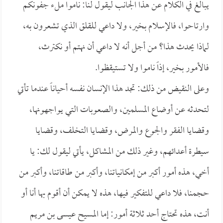
يبالغ في الكلام عن هذا الجانب ليقول لنا: ناموا ملء جفونكم
وارتاحوا، فالإسلام بخير، ولا داعي للقلق الذي تشعرون به،
لماذا يحدث هذا؟ من أجل أنه لا داعي أن نهتم أو نكترث،
فالأمور بخير، إذاً ناموا ولا تستيقظوا.
وعلى النقيض من ذلك: تجد هذا الإنسان نفسه أحياناً عندما تأتي
لتحدثه عن أوضاع المسلمين، والصعوبات التي يواجهونها،
وقضايا الفقر والجوع والمرض، وقضايا التخلف، وقضايا
سيطرة أعدائهم، وغير ذلك من المشاكل، يأتي ليقول لك: يا
أخي، هذه أمور أكبر من إمكانياتنا، وأكبر من طاقاتنا، وأكبر من
حجمنا، فلا داعي للتفكير فيها، هذه لا يمكن أن أقوم بها أنا أو
أنت، هذه تحتاج أحد ثلاثة أمور: إما المسيح عيسى بن مريم