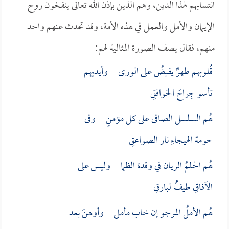
انتسابهم لهذا الدين، وهم الذين بإذن الله تعالى ينفخون روح
الإيمان والأمل والعمل في هذه الأمة، وقد تحدث عنهم واحد
منهم، فقال يصف الصورة المثالية لهم:
قُلوبهم طهرٌ يفيضُ على الورى وأيديهم
تأسو جِراحَ الخوافقِ
هُم السلسل الصافى على كل مؤمنٍ وفى
حومة الهيجاءِ نار الصواعقِ
هُم الحلمُ الريان في وقدة الظما وليس على
الآفاقِ طيفُُ لبارقِ
هُم الأملُ المرجو إن خاب مأمل وأوهنَ بعد