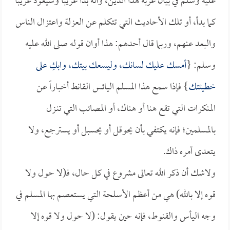
عليه وسلم في بيان غربة هذا الدين، وأنه بدأ غريباً وسيعود غريباً
كما بدأ، أو تلك الأحاديث التي تتكلم عن العزلة واعتزال الناس
والبعد عنهم، وربما قال أحدهم: هذا أوان قوله صلى الله عليه
وسلم: {
أمسك عليك لسانك، وليسعك بيتك، وابكِ على
خطيئتك
} فإذا سمع هذا المسلم اليائس القانط أخباراً عن
المنكرات التي تقع هنا أو هناك، أو المصائب التي تنـزل
بالمسلمين؛ فإنه يكتفي بأن يحوقل أو يحسبل أو يسترجع، ولا
يتعدى أمره ذاك.
ولاشك أن ذكر الله تعالى مشروع في كل حال، فـ(لا حول ولا
قوه إلا بالله) هي من أعظم الأسلحة التي يستعصم بها المسلم في
وجه اليأس والقنوط، فإنه حين يقول: (لا حول ولا قوه إلا