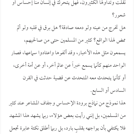
نُقلت وتداولها الكثيرون، فهل يتحرك في إنسان منا إحساس أو
شعور؟
هل تخرج من عينه ولو دمعه صادقة؟ هل برق في قلبه ولو ألم
ممض لهذا الواقع؟ كثير من المسلمين حتى من صالحيهم،
يسمعون مثل هذه الأخبار، وقد ألفوها واعتادوا سماعها، فصار
الواحد منهم كأنما يسمع خبراً عن عالم آخر، أو عن أمة أخرى،
أو كأنما يتحدث معه المتحدث عن قضية حدثت في القرن
السادس أو السابع.
هذا نموذج من نماذج برودة الإحساس وجفاف المشاعر عند كثير
من المسلمين، بل إنني رأيت بعض هؤلاء، ربما يشهد هذا المشهد
فلا يكتفي بأن يواجهه بقلبٍ بارد، بل ربما أطلق نكتة عابرة تجعل