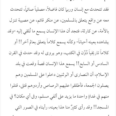
فقد تتحدث مع إنسان وربما كان فاضلاً، مصلياً صائماً، تتحدث
معه عن واقع يتعلق بالمسلمين، عن منكر قائم، عن مصيبة تنـزل
بالأمة، عن كارثة، فتجد أن هذا الإنسان يسمع ما تُلقي إليه -وقد
يشاهده بعينه أحياناً- وكأنه يسمع كلاماً يتعلق بعالم آخر!! أو
كلاماً تاريخياً دُوِّن في الكتب، وهو يروى له وقد حدث في القرن
السادس أو السابع!! يسمع هذا الإنسان قصةً وقعت في بلد
الإسلام، أن النصارى أو الوثنيين دخلوا على المسلمين وهم
يصلون الجمعة، فأطلقوا عليهم الرصاص وأردوهم قتلى، قتلوا
منهم في غداةٍ واحدة ما يزيد على ألفي مسلم، وفى أي مكان؟ في
المسجد!! وقد رأى كثيرٌ منا هذا بعينه، رأيناه في الصور التي