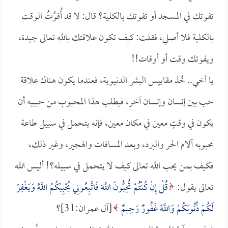
تفوتك في المسجد أو تفوتك بالكلية؟ قال: لا قد أُفوِّتُ الوقت
بالكلية فلا أصلي، فقلت: كيف تكون علاقتك بالله تعالى جيدة،
ويفوتك وقت أو أوقات!!
يا أخي.. خُذ مقاييس البشر الدنيوية، فعندما يكون هناك علاقة
حب بين إنسان وإنسان آخر، فيطلب هذا المحبوب من حبيبه أن
يكون في وقتٍ معين في مكان معين، فإنه يتحمل في سبيل طاعة
محبوبه آلام الحر والبرد، وبعد المسافات والهجير، وغير ذلك،
فكيف بمن يحب الله تعالى كيف لا يتحمل في سبيله؟! أليس الله
تعالى يقول:
قُلْ إِنْ كُنْتُمْ تُحِبُّونَ اللَّهَ فَاتَّبِعُونِي يُحْبِبْكُمُ اللَّهُ وَيَغْفِرْ
لَكُمْ ذُنُوبَكُمْ وَاللَّهُ غَفُورٌ رَحِيمٌ
[آل عمران:31]؟