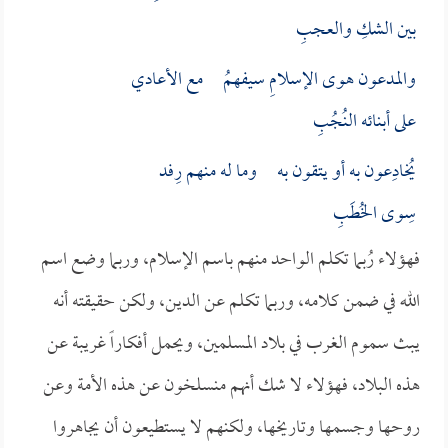
بين الشكِ والعجبِ
والمدعون هوى الإسلامِ سيفهمُ مع الأعادي
على أبنائه النُجُبِ
يُخادِعون به أو يتقون به وما له منهم رِفد
سِوى الخُطَبِ
فهؤلاء رُبما تكلم الواحد منهم باسم الإسلام، وربما وضع اسم
الله في ضمن كلامه، وربما تكلم عن الدين، ولكن حقيقته أنه
يبث سموم الغرب في بلاد المسلمين، ويحمل أفكاراً غريبة عن
هذه البلاد، فهؤلاء لا شك أنهم منسلخون عن هذه الأمة وعن
روحها وجسمها وتاريخها، ولكنهم لا يستطيعون أن يجاهروا