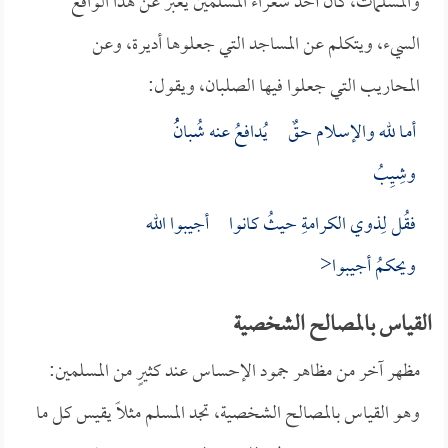
والمسلمات، كان أحد شعراء المسلمين يعبر عن هذا الواقع
السيء، ويتكلم عن المساجد التي جعلوها أديرة، وعن
المحاريب التي جعلوا فيها الصلبان، ويقول:
أمـا لله والإسـلام حـقٌ يُدافعُ عنه شُبانُُ
وشِيِبُ
فقُل لِذوي الكرامةِ حيثُ كانوا أجيبوا الله
ويحكمُ أجيبوا<
القياس بالمصالح الشخصية
مظهر آخر من مظاهر جمود الإحساس عند كثيرٍ من المسلمين:
وهو القياس بالمصالح الشخصية، تجد المسلم مثلاً يقيس كل ما