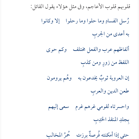
قلوبهم قلوب الأعاجم، وفى مثل هؤلاء يقول القائل:
رُسل الفسادِ وما حلوا وما رحلوا إلا وكانوا
به أعدى من الجربِ
ألفاظهم عرب والفعل مختلف وكم حوى
اللفظ من زورٍ ومن كذبِ
إن العروبة ثوبٌ يخدعون به وهُم يرومون
طعن الدين والعربِ
واحسرتاه لقومي غرهم غرم سعى إليهم
بِجلدِ المنقذ الحَدِبِ
حتى إذا أمكنته فُرصةٌ برزت حُمرُ المخالبِ