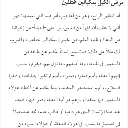
مرض الكيل بمكيالين مختلفين
أما المظهر الرابع، وهو من أعاجيب أمراضنا التي نعيشها: فهو
أنني لاحظت أن كثيراً من الناس، بل حتى -أحياناً- من إخواننا
من الدعاة وطلبة العلم، من يكيلون بمكيالين مختلفين، وأضرب
لك مثلاً على ذلك: قد تسمع إنساناً يتكلم عن طائفة من
المسلمين في بلد ما، وما أصابهم وما نـزل بهم، فيقوم وينسب
إليهم أخطاءً وأنهم فعلوا وفعلوا، وأنهم ارتكبوا جنايات، وحملوا
السلاح، وأنهم استخدموا العنف، ويبدأ يتكلم عن أخطاء هؤلاء
المسلمين فيما يعتقد أو يزعم هو أنها أخطاء وقعوا فيها، فتجد
عند هذا الإنسان الذي هو داعية أو طالب علم، تجد عنده ميلاً
إلى تصديق ما ينسب إلى هؤلاء الدعاة، أو هؤلاء العلماء من