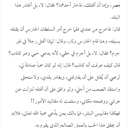
مصر
، وإما أن أقتلك، فاختر أحدهما؟ فقال: لا، بل أغادر هذا
البلد.
قال: فاخرج من عندي فلما خرج أمر السلطان الحارس أن يقتله
بسيفه، وهنا قام الحارس وثار، وقال: لماذا أقتل رجلاً في غير
جرم؟ فقال: لا، بل أجرم في حقي، لأنه يدعي حبي وهو كاذب؟
قال كيف عرفت أنه كاذب؟ قال: إنه لو كان محباً صادقاً لي،
لرضي أن يُقتل على أن يفارقني، ويغادر بلدي، ولاستحلى
واستلذ الصعب من أجلي، ولو وافق على أن أقتله لنـزلت عن
عرشي ووضعته مكاني، وسلمت له مقاليد الأمور!!
فهكذا مقاييس البشر، فما بالك بمن يدَّعي محبة الله تعالى، فلابد
أن يحقق هذا الحب بالعمل الصالح الذي يقوم به.