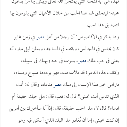
فهذه هي آية المحنة التي يمتحن الله تعالى ويبتلى بها من يدَّعون
محبته؛ ليتحقق لهم هذا الحب من خلال الأعمال التي يقومون بها
لتصديق هذا الحب.
ومما يذكر في الأقاصيص: أن رجلاً من أهل
مصر
في زمن غابر
كان يجلس في المجالس، ويقف في المساجد، ويعلن ليل نهار، أنه
يفنى في حب ملك
مصر
، يموت في حبه ويهلك في سبيله،
وكانت هذه الدعوة قد ملأت فمه، فهو يرددها صباح ومساء،
فترامى خبر هذا الإنسان إلى ملك
مصر
فدعاه، وقال له: أنت
الذي تدعي أنك تحبني؟ قال له: نعم، قال: هل حبك حقيقة أم
ادعاء؟ قال لا، هذا الحب حقيقة، قال: إذاً أنا سأخيرك بين أمرين
إن كنت تحبني، إما أن تُغادر هذا البلد الذي أسكن فيه وهو