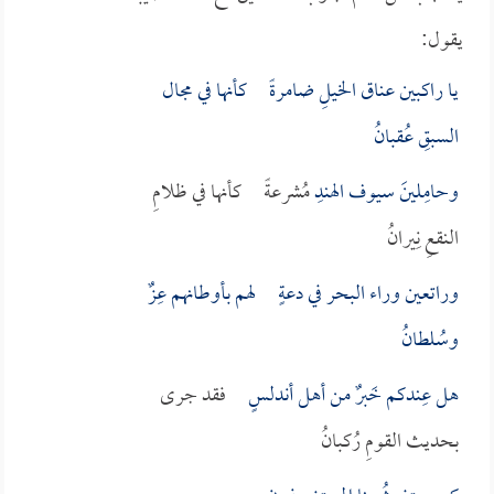
يقول:
يا راكبين عناق الخيلِ ضامرةً كأنها في مجال
السبقِ عُقبانُ
وحامِلينَ سيوف
الهند
ِ مُشرعةً كأنها في ظلامِ
النقعِ نِيرانُ
وراتعين وراء البحر في دعةٍ لهم بأوطانهم عِزٌ
وسُلطانُ
هل عِندكم خَبرٌ من أهل
أندلسٍ
فقد جرى
بحديث القومِ رُكبانُ