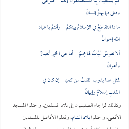
كم يستغيثُ بِنا المستضعفون وهم صرعى
وقتلى فما يهتزُ إنسانُ
ما ذا التقاطعُ في الإسلامُ بينكمُ وأنتمُ يا عباد
الله إخوانُ
ألا نفوسٌ أبيَّاتٌ لها هِممُ أما على الخيرِ أنصارٌ
وأعوانُ
لمثل هذا يذوب القلبُ من كمدٍ إن كان في
القلبِ إسلامٌ وإيمانُ
وكذلك لما جاء الصليبيون إلى بلاد المسلمين، واحتلوا المسجد
الأقصى، واحتلوا
بلاد الشام
، وفعلوا الأفاعيل بالمسلمين