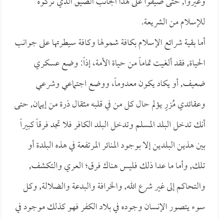
وغيروا, حتى ضيقوا على هذا الجانب الضيق الذي تركوه
للإسلام من الشريعة.
أما بقية شرائع الإسلام بكافة شمولها وكافة سيطرتها على جوانب
الحياة, فقد ألغيت تماماً من حياة الأمة، إذاً: وضع عسكري
ضعيف, أو يكاد يكون معدوماً، ووضع اجتماعي وشرعي
وعقائدي مُزرٍ يؤلم حال كل من في قلبه مثقال ذرة من إيمان, حتى
أنك تدخل البلد المسلم وتدخل البلد الكافر فلا تجد فرقاً كبيراً
بين هذين البلدين إلا بوجود المنائر المرتفعة في هذه البلدة أو
تلك, وأما ما عدا ذلك فليس هناك فرق؛ العري والتكشف,
والتحاكم إلى غير شرع الله, والخرافة والبدعة والضلالة, وكل
سوء يتصور الإنسان وجوده في بلاد الكفر فهو كذلك موجود في