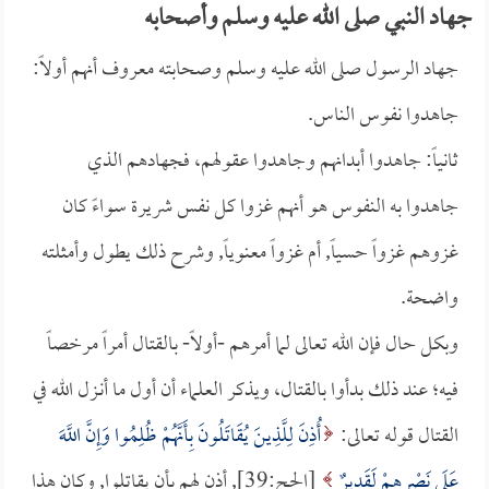
جهاد النبي صلى الله عليه وسلم وأصحابه
جهاد الرسول صلى الله عليه وسلم وصحابته معروف أنهم أولاً:
جاهدوا نفوس الناس.
ثانياً: جاهدوا أبدانهم وجاهدوا عقولهم، فجهادهم الذي
جاهدوا به النفوس هو أنهم غزوا كل نفس شريرة سواءً كان
غزوهم غزواً حسياً, أم غزواً معنوياً, وشرح ذلك يطول وأمثلته
واضحة.
وبكل حال فإن الله تعالى لما أمرهم -أولاً- بالقتال أمراً مرخصاً
فيه؛ عند ذلك بدأوا بالقتال، ويذكر العلماء أن أول ما أنـزل الله في
القتال قوله تعالى:
أُذِنَ لِلَّذِينَ يُقَاتَلُونَ بِأَنَّهُمْ ظُلِمُوا وَإِنَّ اللَّهَ
عَلَى نَصْرِهِمْ لَقَدِيرٌ
[الحج:39], أذن لهم بأن يقاتلوا, وكان هذا