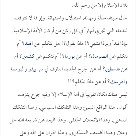
بلاد الإسلام إلا من رحم الله.
حال سيئة، مذلة ومهانة, استذلال واستهانة, وإراقة لا تتوقف
للدماء التي تجري أنهاراً في كل ركن من أركان الأمة الإسلامية,
بماذا نبدأ وبماذا ننتهي؟! ماذا نقول؟! هل نتكلم عن
الهند
؟ أم
نتكلم عن
الصومال
؟ أم عن
بورما
؟! أم نتكلم عن
كشمير
؟ أم
عن
فلسطين
؟ أم عن الجرح الجديد النازف في
سراييفو
و
البوسنة
والهرسك
؟ أم عن ماذا نتكلم؟!!
ليس هناك مكان تقريباً في أمة الإسلام إلا وفيه جرح ينـزف،
أقول: هذا الواقع السيئ وهذا التفكك السياسي, وهذا التفكك
المذهبي, وهذا الانحلال الخلقي, وهذا البعد عن شريعة الله جل
وعلا, وهذا الضعف العسكري, وهذا الهوان على الله وعلى