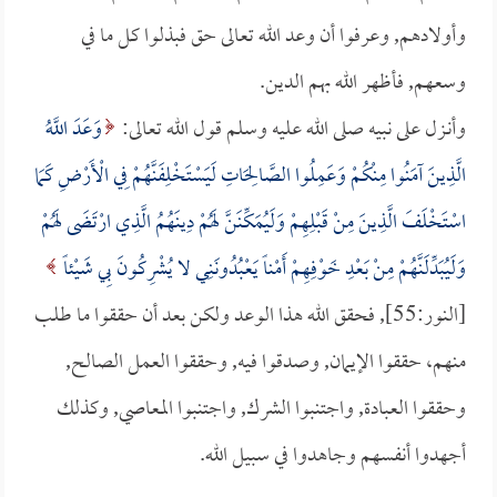
وأولادهم, وعرفوا أن وعد الله تعالى حق فبذلوا كل ما في
وسعهم, فأظهر الله بهم الدين.
وأنـزل على نبيه صلى الله عليه وسلم قول الله تعالى:
وَعَدَ اللَّهُ
الَّذِينَ آمَنُوا مِنْكُمْ وَعَمِلُوا الصَّالِحَاتِ لَيَسْتَخْلِفَنَّهُمْ فِي الْأَرْضِ كَمَا
اسْتَخْلَفَ الَّذِينَ مِنْ قَبْلِهِمْ وَلَيُمَكِّنَنَّ لَهُمْ دِينَهُمُ الَّذِي ارْتَضَى لَهُمْ
وَلَيُبَدِّلَنَّهُمْ مِنْ بَعْدِ خَوْفِهِمْ أَمْناً يَعْبُدُونَنِي لا يُشْرِكُونَ بِي شَيْئاً
[النور:55], فحقق الله هذا الوعد ولكن بعد أن حققوا ما طلب
منهم، حققوا الإيمان, وصدقوا فيه, وحققوا العمل الصالح,
وحققوا العبادة, واجتنبوا الشرك, واجتنبوا المعاصي, وكذلك
أجهدوا أنفسهم وجاهدوا في سبيل الله.