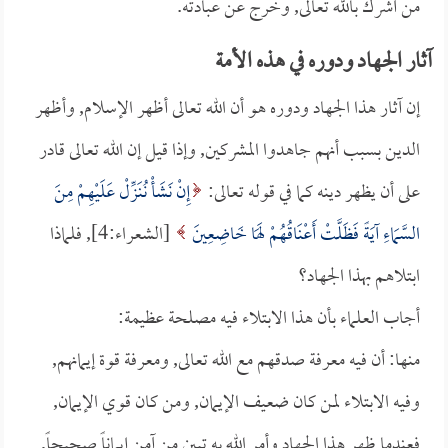
من أشرك بالله تعالى, وخرج عن عبادته.
آثار الجهاد ودوره في هذه الأمة
إن آثار هذا الجهاد ودوره هو أن الله تعالى أظهر الإسلام, وأظهر
الدين بسبب أنهم جاهدوا المشركين, وإذا قيل إن الله تعالى قادر
على أن يظهر دينه كما في قوله تعالى:
إِنْ نَشَأْ نُنَزِّلْ عَلَيْهِمْ مِنَ
السَّمَاءِ آيَةً فَظَلَّتْ أَعْنَاقُهُمْ لَهَا خَاضِعِينَ
[الشعراء:4], فلماذا
ابتلاهم بهذا الجهاد؟
أجاب العلماء بأن هذا الابتلاء فيه مصلحة عظيمة:
منها: أن فيه معرفة صدقهم مع الله تعالى, ومعرفة قوة إيمانهم,
وفيه الابتلاء لمن كان ضعيف الإيمان, ومن كان قوي الإيمان,
فعندما ظهر هذا الجهاد وأمر الله به تبين من آمن إيماناً صحيحاً,