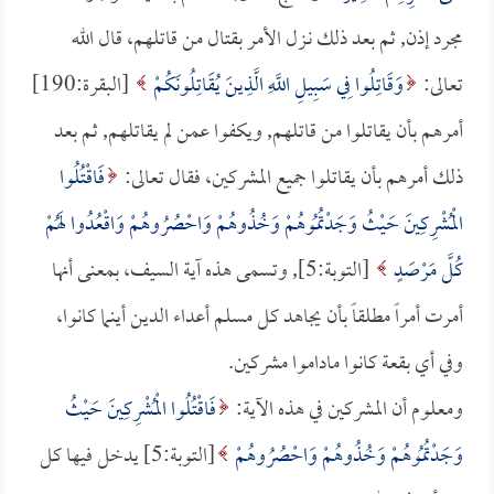
مجرد إذن, ثم بعد ذلك نـزل الأمر بقتال من قاتلهم، قال الله
تعالى:
وَقَاتِلُوا فِي سَبِيلِ اللَّهِ الَّذِينَ يُقَاتِلُونَكُمْ
[البقرة:190]
أمرهم بأن يقاتلوا من قاتلهم, ويكفوا عمن لم يقاتلهم, ثم بعد
ذلك أمرهم بأن يقاتلوا جميع المشركين، فقال تعالى:
فَاقْتُلُوا
الْمُشْرِكِينَ حَيْثُ وَجَدْتُمُوهُمْ وَخُذُوهُمْ وَاحْصُرُوهُمْ وَاقْعُدُوا لَهُمْ
كُلَّ مَرْصَدٍ
[التوبة:5], وتسمى هذه آية السيف، بمعنى أنها
أمرت أمراً مطلقاً بأن يجاهد كل مسلم أعداء الدين أينما كانوا،
وفي أي بقعة كانوا ماداموا مشركين.
ومعلوم أن المشركين في هذه الآية:
فَاقْتُلُوا الْمُشْرِكِينَ حَيْثُ
وَجَدْتُمُوهُمْ وَخُذُوهُمْ وَاحْصُرُوهُمْ
[التوبة:5] يدخل فيها كل