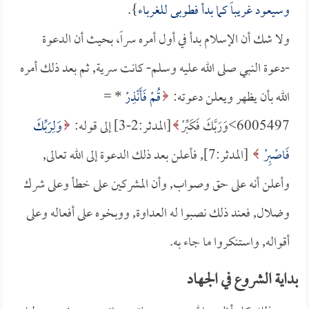
وسيعود غريباً كما بدأ فطوبى للغرباء
}.
ولا شك أن الإسلام بدأ في أول أمره سراً، بحيث أن الدعوة
-دعوة النبي صلى الله عليه وسلم- كانت سرية, ثم بعد ذلك أمره
الله بأن يظهر ويعلن دعوته:
قُمْ فَأَنْذِرْ
* =
6005497>وَرَبَّكَ فَكَبِّرْ
[المدثر:2-3] إلى قوله:
وَلِرَبِّكَ
فَاصْبِرْ
[المدثر:7], فأعلن بعد ذلك الدعوة إلى الله تعالى,
وأعلن أنه على حق وصواب, وأن المشركين على خطأ وعلى شرك
وضلال, فعند ذلك نصبوا له العداوة, ووبخوه على أفعاله وعلى
أقواله, واستنكروا ما جاء به.
بداية الشروع في الجهاد