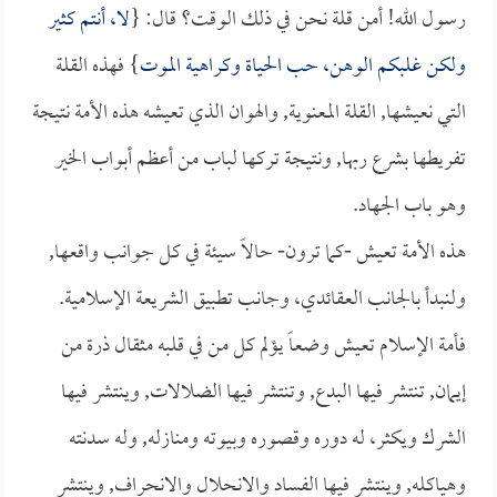
رسول الله! أمن قلة نحن في ذلك الوقت؟ قال: {
لا، أنتم كثير
ولكن غلبكم الوهن، حب الحياة وكراهية الموت
} فهذه القلة
التي نعيشها, القلة المعنوية, والهوان الذي تعيشه هذه الأمة نتيجة
تفريطها بشرع ربها, ونتيجة تركها لباب من أعظم أبواب الخير
وهو باب الجهاد.
هذه الأمة تعيش -كما ترون- حالاً سيئة في كل جوانب واقعها,
ولنبدأ بالجانب العقائدي، وجانب تطبيق الشريعة الإسلامية.
فأمة الإسلام تعيش وضعاً يؤلم كل من في قلبه مثقال ذرة من
إيمان, تنتشر فيها البدع, وتنتشر فيها الضلالات, وينتشر فيها
الشرك ويكثر، له دوره وقصوره وبيوته ومنازله, وله سدنته
وهياكله, وينتشر فيها الفساد والانحلال والانحراف, وينتشر