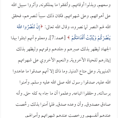
وسعهم, وبذلوا أوقاتهم, وأنفقوا ما يملكونه, وآثروا سبيل الله
على أهوائهم, وعلى شهواتهم, فكان ذلك سبباً لنصرهم، فحقق
الله لهم النصر لما نصروه، وقال الله تعالى:
إِنْ تَنْصُرُوا اللَّهَ
يَنْصُرْكُمْ وَيُثَبِّتْ أَقْدَامَكُمْ
[محمد:7], ومعلوم أنهم ابتلوا بهذا
الجهاد ليظهر بذلك صبرهم وجلدهم وقوتهم وليظهر بذلك
إيثارهم للحياة الأخروية, والنعيم الأخروي على شهواتهم
الدنيوية, وعلى متاع الدنيا, وما ذاك إلا أنهم صدقوا ما عاهدوا
الله عليه, صدقوا رسول الله صلى الله عليه وسلم, وآمنوا
برسالته, وحققوا اتباعه, وعلموا أن ما جاء به كله حق, وأنه
صادق مصدوق, وأن وعده صدق, فلما آمنوا بذلك رخُصت
عندهم أنفسهم, ورخصت عندهم شهواتهم وأموالهم,