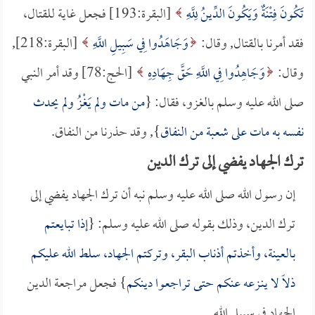
تَكُونَ فِتْنَةٌ وَيَكُونَ الدِّينُ لِلَّهِ
[البقرة:193] فجعل غاية للقتال،
فقد أمرنا بالقتال, وقال:
وَجَاهَدُوا فِي سَبِيلِ اللَّهِ
[البقرة:218],
وقال:
وَجَاهِدُوا فِي اللَّهِ حَقَّ جِهَادِهِ
[الحج:78] وقد أمر النبي
صلى الله عليه وسلم بالغزو، فقال: {
من مات ولم يَغْزُ ولم يحدث
نفسه به مات على شعبة من النفاق
}, وقد حذرنا من النفاق.
ترك الجهاد يفضي إلى ترك الدين
إن رسول الله صلى الله عليه وسلم نبه أن ترك الجهاد يفضي إلى
ترك الدين، وذلك بقوله صلى الله عليه وسلم: {
إذا تبايعتم
بالعينة، وأخذتم أذناب البقر، وتركتم الجهاد، سلط الله عليكم
ذلاً لا ينـزعه عنكم حتى تراجعوا دينكم
} فجعل مراجعة الدين
الجهاد في سبيل الله.