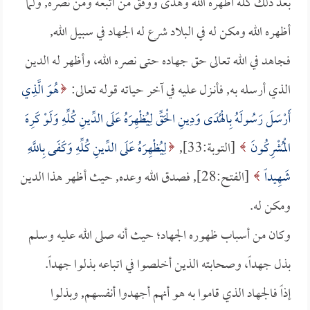
بعد ذلك كله أظهره الله وهدى ووفق من اتبعه ومن نصره, ولما
أظهره الله ومكن له في البلاد شرع له الجهاد في سبيل الله,
فجاهد في الله تعالى حق جهاده حتى نصره الله، وأظهر له الدين
الذي أرسله به, فأنـزل عليه في آخر حياته قوله تعالى:
هُوَ الَّذِي
أَرْسَلَ رَسُولَهُ بِالْهُدَى وَدِينِ الْحَقِّ لِيُظْهِرَهُ عَلَى الدِّينِ كُلِّهِ وَلَوْ كَرِهَ
الْمُشْرِكُونَ
[التوبة:33],
لِيُظْهِرَهُ عَلَى الدِّينِ كُلِّهِ وَكَفَى بِاللَّهِ
شَهِيداً
[الفتح:28], فصدق الله وعده, حيث أظهر هذا الدين
ومكن له.
وكان من أسباب ظهوره الجهاد؛ حيث أنه صلى الله عليه وسلم
بذل جهداً، وصحابته الذين أخلصوا في اتباعه بذلوا جهداً.
إذاً فالجهاد الذي قاموا به هو أنهم أجهدوا أنفسهم, وبذلوا