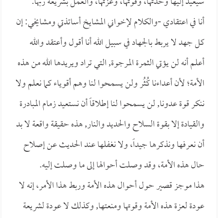
سيعيد إليها وحدتها، وقوتها، وعزتها، والعمل بشريعة ربها.
أنا في اعتقادي -والكلام لإخواني المشايخ أساتذتي ومشايخي: إن
كل جهد لا يربط بالجهاد في سبيل الله أنا أقول وأعتقد والله
أعلم أنه لن يؤتي الثمرة المرجوة, التي تراد ويريدها الله من هذه
الأمة؛ لأن أعداءنا كُثُر ولن يسمحوا لنا وهم أقوياء كما نعلم ولا
ننكر قوة عدونا, لن يسمحوا لنا إطلاقاً أن نستعيد زمام المبادرة
والقيادة إلا بقوة السلاح والحديد والنار, هذه حقيقة واقعة لا بد
أن نعرفها ونذكرها جيداً، ولا نغفلها عند الحديث عن إصلاح
حال هذه الأمة، وقد وصلت أحوالها إلى ما وصلت إليه.
هذا موجز قصير حول أحوال هذه الأمة وربط هذا الأمر، إنه لا
عودة لعزة هذه الأمة وقوتها ومنعتها, وكذلك لا عودة لشريعة