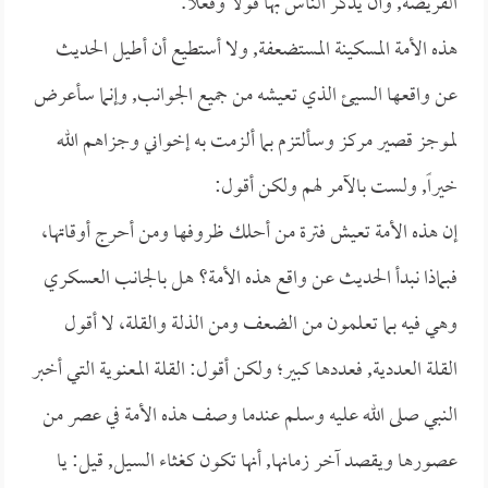
الفريضة, وأن يُذكر الناس بها قولاً وفعلاً.
هذه الأمة المسكينة المستضعفة, ولا أستطيع أن أطيل الحديث
عن واقعها السيئ الذي تعيشه من جميع الجوانب, وإنما سأعرض
لموجز قصير مركز وسألتزم بما ألزمت به إخواني وجزاهم الله
خيراً, ولست بالآمر لهم ولكن أقول:
إن هذه الأمة تعيش فترة من أحلك ظروفها ومن أحرج أوقاتها،
فبماذا نبدأ الحديث عن واقع هذه الأمة؟ هل بالجانب العسكري
وهي فيه بما تعلمون من الضعف ومن الذلة والقلة، لا أقول
القلة العددية, فعددها كبير؛ ولكن أقول: القلة المعنوية التي أخبر
النبي صلى الله عليه وسلم عندما وصف هذه الأمة في عصر من
عصورها ويقصد آخر زمانها, أنها تكون كغثاء السيل, قيل: يا