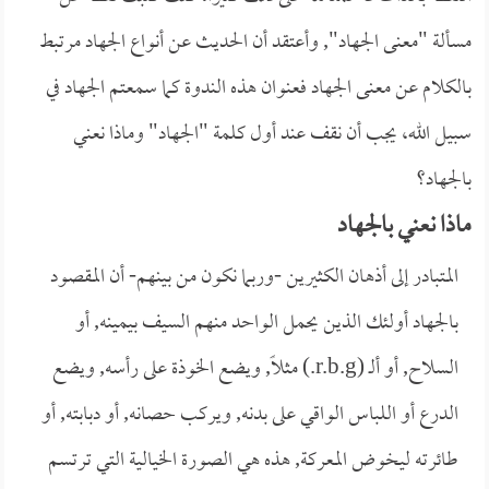
مسألة "معنى الجهاد", وأعتقد أن الحديث عن أنواع الجهاد مرتبط
بالكلام عن معنى الجهاد فعنوان هذه الندوة كما سمعتم الجهاد في
سبيل الله، يجب أن نقف عند أول كلمة "الجهاد" وماذا نعني
بالجهاد؟
ماذا نعني بالجهاد
المتبادر إلى أذهان الكثيرين -وربما نكون من بينهم- أن المقصود
بالجهاد أولئك الذين يحمل الواحد منهم السيف بيمينه, أو
السلاح, أو ألـ (r.b.g.) مثلاً, ويضع الخوذة على رأسه, ويضع
الدرع أو اللباس الواقي على بدنه, ويركب حصانه, أو دبابته, أو
طائرته ليخوض المعركة, هذه هي الصورة الخيالية التي ترتسم