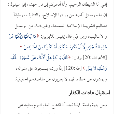
إنني أنا الشيطان الرجيم، وأنا أدعوكم إلى نار جهنم، إنما سيقول:
إن هذه وسائل أقصد من ورائها الإصلاح، والتثقيف، وطبقاً
لتعاليم الشريعة الإسلامية السمحة، وغير ذلك من الوسائل
والأساليب، ومِن قبْل قال إبليس للأبوين:
مَا نَهَاكُمَا رَبُّكُمَا عَنْ
هَذِهِ الشَّجَرَةِ إِلَّا أَنْ تَكُونَا مَلَكَيْنِ أَوْ تَكُونَا مِنَ الْخَالِدِينَ
[الأعراف:20] وقال:
قَالَ يَا آدَمُ هَلْ أَدُلُّكَ عَلَى شَجَرَةِ الْخُلْدِ
وَمُلْكٍ لا يَبْلَى
[طه:120] إذاً ورثته ينسجون على منواله،
ويمشون على خطاه، فهم لا يعربون عن مقاصدهم الحقيقية.
استقبال عادات الكفار
ومن جهة رابعة: فإننا نجد أن انفتاح العالم اليوم بعضِه على