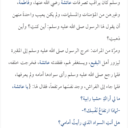
وسلم كان يراقب تصرفات
عائشة
رضي الله عنها، و
فاطمة
،
وغيرهن من المؤمنات والمسلمات، ولم يكن يعيب واحدةً منهن
أن يقول لها الرسول صلى الله عليه وسلم: أين كنتِ؟ وأين
ذهبتِ؟
ومرَّة من المرات: خرج الرسول صلى الله عليه وسلم إلى المقبرة
ليزور أهل
البقيع
، ويستغفر لهم، ففقدته
عائشة
، فخرجت خلفه،
فلما رجع صلى الله عليه وسلم رأى سوادها أمامه ولم يعرفها،
فلما جاء إلى الفراش، وجد نفسَها مرتفعاً، فقال لها: {
يا
عائشة
،
ما لي أراكِ حشيا رابية؟
-لماذا ارتفاعُ نَفَسِك؟-
هل أنتِ السواد الذي رأيتُ أمامي؟