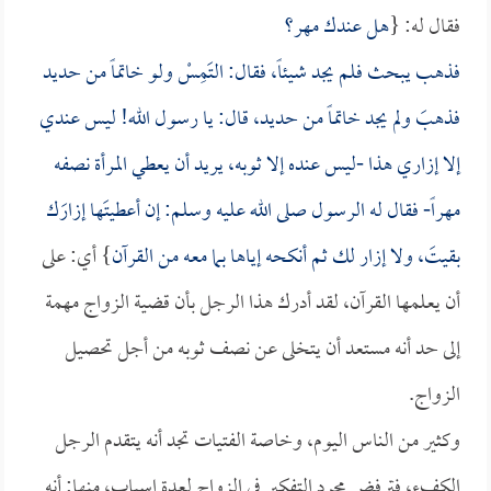
فقال له: {
هل عندك مهر؟
فذهب يبحث فلم يجد شيئاً، فقال: التَمِسْ ولو خاتماً من حديد
فذهبَ ولم يجد خاتماً من حديد، قال: يا رسول الله! ليس عندي
إلا إزاري هذا -ليس عنده إلا ثوبه، يريد أن يعطي المرأة نصفه
مهراً- فقال له الرسول صلى الله عليه وسلم: إن أعطيتَها إزارَك
بقيتَ، ولا إزار لك ثم أنكحه إياها بما معه من القرآن
} أي: على
أن يعلمها القرآن، لقد أدرك هذا الرجل بأن قضية الزواج مهمة
إلى حد أنه مستعد أن يتخلى عن نصف ثوبه من أجل تحصيل
الزواج.
وكثير من الناس اليوم، وخاصة الفتيات تجد أنه يتقدم الرجل
الكفء، فترفض مجرد التفكير في الزواج لعدة اسباب، منها: أنه