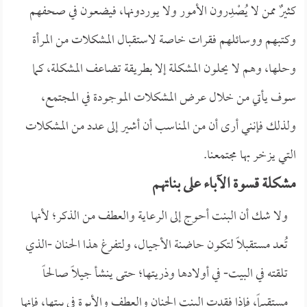
كثيرٌ ممن لا يُصْدِرون الأمور ولا يوردونها، فيضعون في صحفهم
وكتبهم ووسائلهم فقرات خاصة لاستقبال المشكلات من المرأة
وحلها، وهم لا يحلون المشكلة إلا بطريقة تضاعف المشكلة، كما
سوف يأتي من خلال عرض المشكلات الموجودة في المجتمع،
ولذلك فإنني أرى أن من المناسب أن أشير إلى عدد من المشكلات
التي يزخر بها مجتمعنا.
مشكلة قسوة الآباء على بناتهم
ولا شك أن البنت أحوج إلى الرعاية والعطف من الذكر؛ لأنها
تُعد مستقبلاً لتكون حاضنة الأجيال، ولتفرغ هذا الحنان -الذي
تلقته في البيت- في أولادها وذريتها؛ حتى ينشأ جيلاً صالحاً
مستقيماً، فإذا فقدت البنت الحنان والعطف والأبوة في بيتها، فإنها