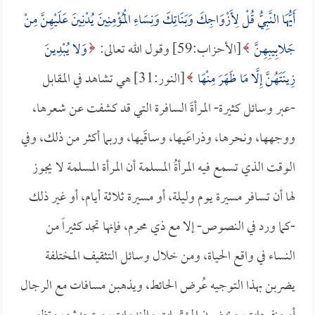
أَيُّهَا النَّبِيُّ قُلْ لِأَزْوَاجِكَ وَبَنَاتِكَ وَنِسَاءِ الْمُؤْمِنِينَ يُدْنِينَ عَلَيْهِنَّ مِنْ
جَلابِيبِهِنَّ
[الأحزاب:59] وقول الله تعالى:
وَلا يُبْدِينَ
زِينَتَهُنَّ إِلَّا مَا ظَهَرَ مِنْهَا
[النور:31] هي تشاهد في المقابل
-عبر وسائل كثيرة- المرأةَ السافرة التي قد كشفت عن شعرها،
ووجهها، ونحرها، وذراعَيها، وساقَيها، وربما أكثر من ذلك، وفي
الوقت الذي تسمع فيه المرأةُ المسلمة أن المرأة المسلمة لا يجوز
لها أن تسافر مسيرة يوم وليلة، أو مسيرة ثلاثة أيام، أو غير ذلك
-كما ورد في النصوص- إلا مع ذي محرم، فإنها تجد كثيراً من
النساء في واقع الحياة، ومن خلال وسائل التثقيف المختلفة
يضربن بهذا التوجيه عُرض الحائط، ويذهبن مسافات مع الرجال