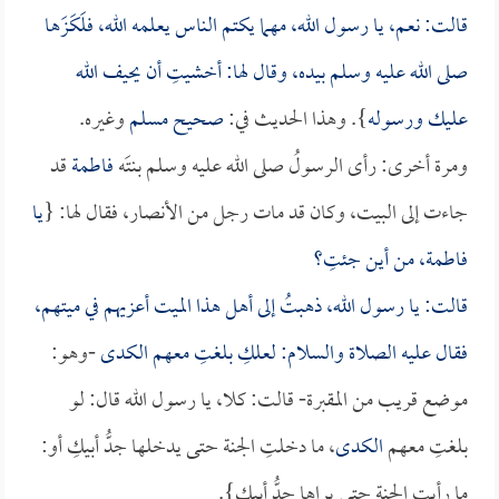
قالت: نعم، يا رسول الله، مهما يكتم الناس يعلمه الله، فلَكَزَها
صلى الله عليه وسلم بيده، وقال لها: أخشيتِ أن يحيف الله
عليك ورسوله
}. وهذا الحديث في:
صحيح مسلم
وغيره.
ومرة أخرى: رأى الرسولُ صلى الله عليه وسلم بنتَه
فاطمة
قد
جاءت إلى البيت، وكان قد مات رجل من الأنصار، فقال لها: {
يا
فاطمة
، من أين جئتِ؟
قالت: يا رسول الله، ذهبتُ إلى أهل هذا الميت أعزيهم في ميتهم،
فقال عليه الصلاة والسلام: لعلكِ بلغتِ معهم
الـكدى
-وهو:
موضع قريب من المقبرة- قالت: كلا، يا رسول الله قال: لو
بلغتِ معهم
الـكدى
، ما دخلتِ الجنة حتى يدخلها جدُّ أبيكِ أو:
ما رأيتِ الجنة حتى يراها جدُّ أبيكِ}.