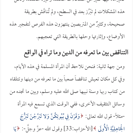
هذه المشكلات لم تبْرُز بعد في السطح، ولم تُناقَش بطريقة
صحيحة، وكثيرٌ من المتربصين ينتهزون هذه الفرص لتفجير هذه
الأوضاع، وإثارتها وحلها بالطريقة التي تعجبهم.
التناقض بين ما تعرفه من الدين وما تراه في الواقع
ومن جهة ثانية: فنحن نلاحظ أن المرأة المسلمة في هذه الأيام،
وفي كل مكان تعيش تناقضاً صعباً بين ما تعرفه من دينها وتتلقاه
من كتاب ربها وسنة نبيها صلى الله عليه وسلم، وبين ما تجده من
وسائل التثقيف الأخرى، ففي الوقت الذي تسمع فيه المرأة
-مثلاً- قول الله تعالى:
وَقَرْنَ فِي بُيُوتِكُنَّ وَلا تَبَرَّجْنَ تَبَرُّجَ
الْجَاهِلِيَّةِ الْأُولَى
[الأحزاب:33] وقول الله -عزَّ وجلَّ-:
يَا