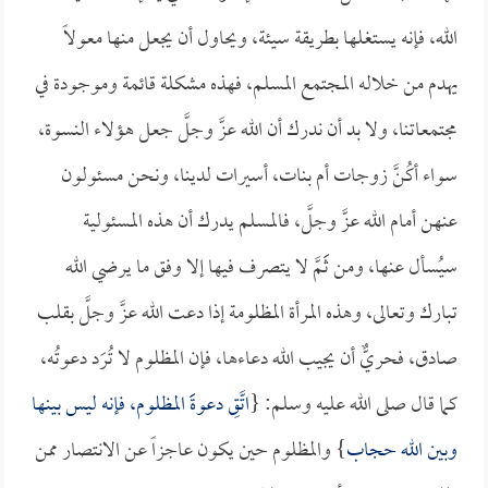
الله، فإنه يستغلها بطريقة سيئة، ويحاول أن يجعل منها معولاً
يهدم من خلاله المجتمع المسلم، فهذه مشكلة قائمة وموجودة في
مجتمعاتنا، ولا بد أن ندرك أن الله عزَّ وجلَّ جعل هؤلاء النسوة،
سواء أكُنَّ زوجات أم بنات، أسيرات لدينا، ونحن مسئولون
عنهن أمام الله عزَّ وجلَّ، فالمسلم يدرك أن هذه المسئولية
سيُسأل عنها، ومن ثََمَّ لا يتصرف فيها إلا وفق ما يرضي الله
تبارك وتعالى، وهذه المرأة المظلومة إذا دعت الله عزَّ وجلَّ بقلب
صادق، فحريٌّ أن يجيب الله دعاءها، فإن المظلوم لا تُرَد دعوتُه،
كما قال صلى الله عليه وسلم: {
اتَّقِ دعوةََ المظلوم، فإنه ليس بينها
وبين الله حجاب
} والمظلوم حين يكون عاجزاً عن الانتصار ممن