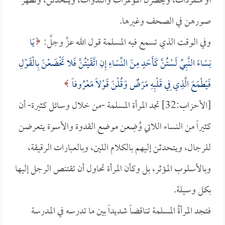
أو منفردات، ويحضرن المؤتمرات والندوات، ويتحدثن، وتظهر
صورهن في الصحف وغيرها.
وفي الوقت الذي تسمع فيه المسلمة قول الله عزَّ وجلَّ:
يَا
نِسَاءَ النَّبِيِّ لَسْتُنَّ كَأَحَدٍ مِنَ النِّسَاءِ إِنِ اتَّقَيْتُنَّ فَلا تَخْضَعْنَ بِالْقَوْلِ
فَيَطْمَعَ الَّذِي فِي قَلْبِهِ مَرَضٌ وَقُلْنَ قَوْلاً مَعْرُوفاً
[الأحزاب:32] تجد المرأة المسلمة -من خلال وسائل كثيرة- أن
كثيراً من النساء اللاتي وُضِعن موضع القدوة والأسوة يتعرضن
للرجال، ويتحدثن إليهم بالكلام اللين، وبالعبارات الرقيقة،
وبالأسلوب المؤثر، بل وكأن المرأة تحاول أن تقتنص الرجل إليها
بكل وسيلة.
فتجد المرأةُ المسلمة تناقضاً شديداً بين ما تدرسه في المدرسة