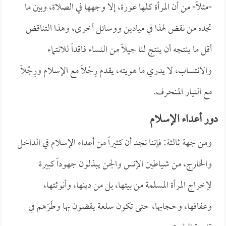
-مثلاً- من أن المرأة كلها عورة، إلا وجهها في الصلاة، وبين ما
تجده من نقض لهذا في ميادين ووسائل أخرى، وهذا التناقض
أقل ما ينتجه أن ينتج لنا جيلاً من النساء فاقداً للانتماء
والانتساب، لا يدري ما هويته، يقدم رِجْلاً مع الإسلام ورِجْلاً
مع التيار المنحرف.
دور أعداء الإسلام
ومن جهة ثالثة: فإننا نجد أن كثيراً من أعداء الإسلام في الداخل
والخارج، من شياطين الإنس والجن يبذلون جهوداً كبيرة
لإخراج المرأة المسلمة من بيتها، بل من دينها، وأنوثتها،
وعفافها، وحجابها، حتى تكون سلعة يقضون بها وطَرَهم في