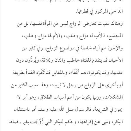
الداخلي المركوز في فطرتها.
وهناك عقبات تعترض الزواج ليس من المرأة نفسها، بل من
المجتمع، فالأب له مزاج وطلب، والأم لها مزاج وطلب،
والإخوة لهم آراء خاصة في موضوع الزواج، وفي كثير من
الأحيان قد يتقدم للفتاة خاطب واثنان وثلاثة، ويُردُّون دون
علمها، وقد يكونون هم أكْفَاء، وبالمقابل قد تُكْرَه الفتاةُ بطريقة
أو بأخرى على الزواج من رجل لا تريده، وهذا سبب لكثير من
المشكلات، وربما يكون من أهم أسباب الطلاق، وهو أمر لا
يجوز في الشريعة، فالرسول صلى الله عليه وسلم أمر باستئذان
البكر، ونهى عن إكراهها، وحكم للبكر التي زُوِّجَت بغير رضاها