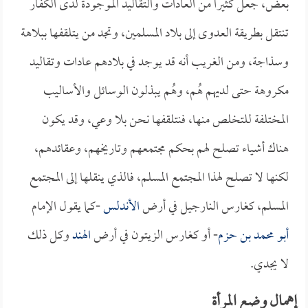
بعض، جعل كثيراً من العادات والتقاليد الموجودة لدى الكفار
تنتقل بطريقة العدوى إلى بلاد المسلمين، وتجد من يتلقفها ببلاهة
وسذاجة، ومن الغريب أنه قد يوجد في بلادهم عادات وتقاليد
مكروهة حتى لديهم هُم، وهُم يبذلون الوسائل والأساليب
المختلفة للتخلص منها، فنتلقفها نحن بلا وعي، وقد يكون
هناك أشياء تصلح لهم بحكم مجتمعهم وتاريخهم، وعقائدهم،
لكنها لا تصلح لهذا المجتمع المسلم، فالذي ينقلها إلى المجتمع
المسلم، كغارس النارجيل في أرض
الأندلس
-كما يقول الإمام
أبو محمد بن حزم
- أو كغارس الزيتون في أرض
الهند
وكل ذلك
لا يجدي.
إهمال وضع المرأة