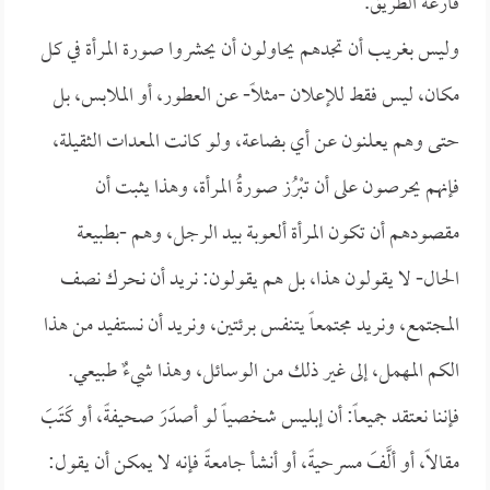
قارعة الطريق.
وليس بغريب أن تجدهم يحاولون أن يحشروا صورة المرأة في كل
مكان، ليس فقط للإعلان -مثلاً- عن العطور، أو الملابس، بل
حتى وهم يعلنون عن أي بضاعة، ولو كانت المعدات الثقيلة،
فإنهم يحرصون على أن تبْرُز صورةُ المرأة، وهذا يثبت أن
مقصودهم أن تكون المرأة ألعوبة بيد الرجل، وهم -بطبيعة
الحال- لا يقولون هذا، بل هم يقولون: نريد أن نحرك نصف
المجتمع، ونريد مجتمعاً يتنفس برئتين، ونريد أن نستفيد من هذا
الكم المهمل، إلى غير ذلك من الوسائل، وهذا شيءٌ طبيعي.
فإننا نعتقد جميعاً: أن إبليس شخصياً لو أصدَرَ صحيفةً، أو كَتَبَ
مقالاً، أو ألَّفَ مسرحيةً، أو أنشأ جامعةً فإنه لا يمكن أن يقول: