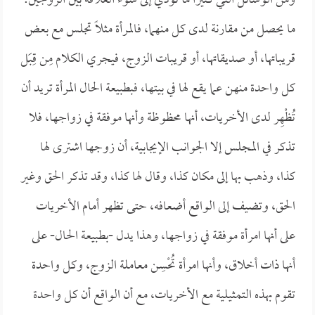
ومن الوسائل التي كثيراً ما تؤدي إلى سوء العلاقة بين الزوجين:
ما يحصل من مقارنة لدى كل منهما، فالمرأة مثلاً تجلس مع بعض
قريباتها، أو صديقاتها، أو قريبات الزوج، فيجري الكلام مِن قِبَل
كل واحدة منهن عما يقع لها في بيتها، فبطبيعة الحال المرأة تريد أن
تُظْهِر لدى الأخريات، أنها محظوظة وأنها موفقة في زواجها، فلا
تذكر في المجلس إلا الجوانب الإيجابية، أن زوجها اشترى لها
كذا، وذهب بها إلى مكان كذا، وقال لها كذا، وقد تذكر الحق وغير
الحق، وتضيف إلى الواقع أضعافه، حتى تظهر أمام الأخريات
على أنها امرأة موفقة في زواجها، وهذا يدل -بطبيعة الحال- على
أنها ذات أخلاق، وأنها امرأة تُحْسِن معاملة الزوج، وكل واحدة
تقوم بهذه التمثيلية مع الأخريات، مع أن الواقع أن كل واحدة