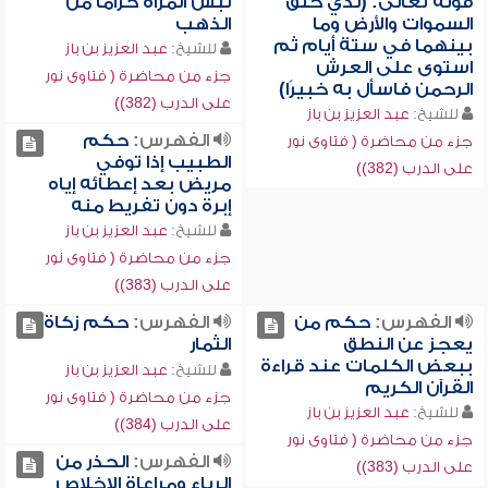
قوله تعالى: (لذي خلق
لبس المرأة حزاماً من
السموات والأرض وما
الذهب
بينهما في ستة أيام ثم
للشيخ:
عبد العزيز بن باز
استوى على العرش
جزء من محاضرة ( فتاوى نور
الرحمن فاسأل به خبيرًا)
على الدرب (382))
للشيخ:
عبد العزيز بن باز
الفهرس:
حكم
جزء من محاضرة ( فتاوى نور
الطبيب إذا توفي
على الدرب (382))
مريض بعد إعطائه إياه
إبرة دون تفريط منه
للشيخ:
عبد العزيز بن باز
جزء من محاضرة ( فتاوى نور
على الدرب (383))
الفهرس:
حكم من
الفهرس:
حكم زكاة
يعجز عن النطق
الثمار
ببعض الكلمات عند قراءة
للشيخ:
عبد العزيز بن باز
القرآن الكريم
جزء من محاضرة ( فتاوى نور
للشيخ:
عبد العزيز بن باز
على الدرب (384))
جزء من محاضرة ( فتاوى نور
الفهرس:
الحذر من
على الدرب (383))
الرياء ومراعاة الإخلاص