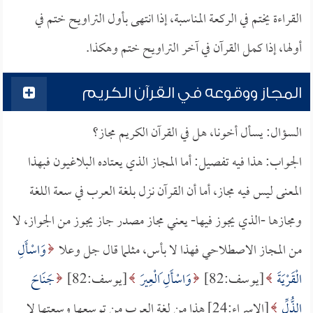
القراءة يختم في الركعة المناسبة، إذا انتهى بأول التراويح ختم في
أولها، إذا كمل القرآن في آخر التراويح ختم وهكذا.
المجاز ووقوعه في القرآن الكريم
السؤال: يسأل أخونا، هل في القرآن الكريم مجاز؟
الجواب: هذا فيه تفصيل: أما المجاز الذي يعتاده البلاغيون فبهذا
المعنى ليس فيه مجاز، أما أن القرآن نزل بلغة العرب في سعة اللغة
ومجازها -الذي يجوز فيها- يعني مجاز مصدر جاز يجوز من الجواز، لا
من المجاز الاصطلاحي فهذا لا بأس، مثلما قال جل وعلا
وَاسْأَلِ
الْقَرْيَةَ
[يوسف:82]
وَاسْأَلِ َالْعِيرَ
[يوسف:82]
جَنَاحَ
الذُّلِّ
[الإسراء:24] هذا من لغة العرب من توسعها وسعتها لا