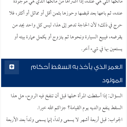
مالكها التي هي عنده، إذا اشتراها من مالكها الذي هي موجودة
عنده، ثم باعها بعد قبضها وحوزها بثمن أقل أو مماثل أو أكثر، فلا
حرج في ذلك؛ لأن الحاجة تدعو إلى هذا، ليس كل واحد يجد من
يقرضه، فيبيع السيارة ونحوها ثم يتزوج أو يكمل عمارة بيته أو
يستعين بها في شيء آخر.
العمر الذي يأخذ به السقط أحكام
المولود
السؤال: إذا أسقطت المرأة حملها قبل أن تنفخ فيه الروح، هل هذا
السقط ينفع والديه يوم القيامة؟ جزاكم الله خيرا.
الجواب: قبل أربعة أشهر لا يسمى ولداً، إنما يسمى ولداً بعد الأربعة