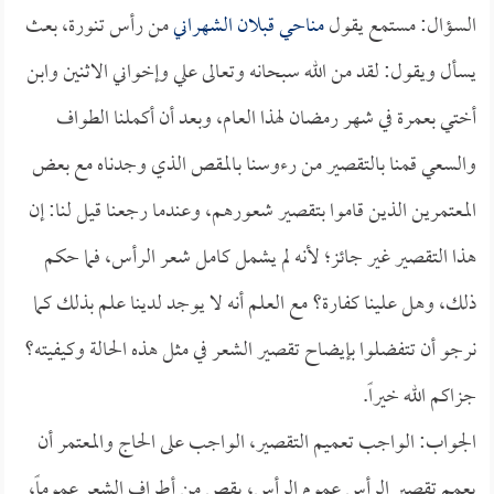
السؤال: مستمع يقول
مناحي قبلان الشهراني
من رأس تنورة، بعث
يسأل ويقول: لقد من الله سبحانه وتعالى علي وإخواني الاثنين وابن
أختي بعمرة في شهر رمضان لهذا العام، وبعد أن أكملنا الطواف
والسعي قمنا بالتقصير من رءوسنا بالمقص الذي وجدناه مع بعض
المعتمرين الذين قاموا بتقصير شعورهم، وعندما رجعنا قيل لنا: إن
هذا التقصير غير جائز؛ لأنه لم يشمل كامل شعر الرأس، فما حكم
ذلك، وهل علينا كفارة؟ مع العلم أنه لا يوجد لدينا علم بذلك كما
نرجو أن تتفضلوا بإيضاح تقصير الشعر في مثل هذه الحالة وكيفيته؟
جزاكم الله خيراً.
الجواب: الواجب تعميم التقصير، الواجب على الحاج والمعتمر أن
يعمم تقصير الرأس عموم الرأس، يقص من أطراف الشعر عموماً،