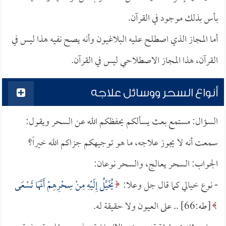
بأس بذلك موجود في القرآن.
أما المجاز الذي اصطلح عليه البلاغيون وأنه يصح نفيه هذا ليس في
القرآن، هذا المجاز الاصطلاحي ليس في القرآن.
أنواع السحر ووسائل علاجه
السؤال: مستمع بعث يسألكم يحفظكم الله عن السحر ويقول:
سمعت أنه لا يجوز علاجه، ما هو توجيهكم جزاكم الله خيراً؟
الجواب: السحر يعالج، والسحر نوعان:
- نوع خيالي كما قال جل وعلا:
يُخَيَّلُ إِلَيْهِ مِنْ سِحْرِهِمْ أَنَّهَا تَسْعَى
[طه:66] .. على العيون ولا حقيقة له.