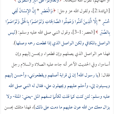
أو أمهاتهم، لقول الله سبحانه:
وَتَعَاوَنُوا عَلَى الْبِرِّ وَالتَّقْوَى
[المائدة:2]، ولقول الله عز وجل:
وَالْعَصْرِ
*
إِنَّ الإِنسَانَ لَفِي
خُسْرٍ
*
إِلَّا الَّذِينَ آمَنُوا وَعَمِلُوا الصَّالِحَاتِ وَتَوَاصَوْا بِالْحَقِّ وَتَوَاصَوْا
بِالصَّبْرِ
[العصر:1-3]، وقول النبي صلى الله عليه وسلم: (
ليس
الواصل بالمكافي ولكن الواصل الذي إذا قطعت رحمه وصلها
).
فهذا هو الواصل الذي يصلهم وإن قطعوا، ويحسن إليهم وإن
أساءوا، وفي الحديث الآخر أنه جاءه عليه الصلاة والسلام رجل
فقال: (
يا رسول الله! إن لي قرابة أصلهم ويقطعونني، وأحسن إليهم
ويسيئون إلي، وأحلم عليهم ويجهلون علي، فقال له النبي صلى الله
عليه وسلم: لئن كنت كما قلت لكأنما تسفهم المل -يعني: الملة- ولا
يزال معك من الله عون عليهم ما دمت على ذلك
)، فهذا مثلك يحسن