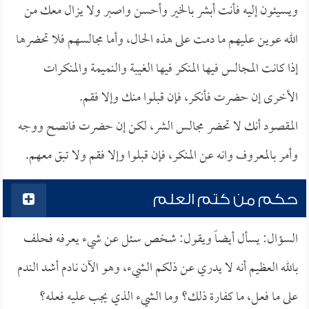
ويسيئون إليه فأنت أبشر بالخير وأحسن واصبر ولا يزال معك من
الله عوين عليهم ما دمت على هذه الحال، وأما مجالسهم فلا تحضرها
إذا كانت المجالس فيها المنكر فيها الغيبة والنميمة والمنكرات
الأخرى إن حضرت فأنكر، فإن قبلوا منك وإلا فقم.
المقصود أنك لا تحضر مجالس الشر، لكن إن حضرت فانصح ووجه
وأمر بالمعروف وانه عن المنكر، فإن قبلوا وإلا فقم ولا تبق معهم.
حكم من كتم العلم
السؤال: يسأل أيضاً ويقول: شخص سئل عن شيء يعرفه فحلف
بالله العظيم أنه لا يدري عن ذلكم الشيء، وهو الآن نادم أشد الندم
على ما فعل، ما كفارة ذلك؟ وما الشيء الذي يجب عليه فعله؟