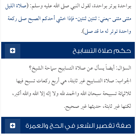
بواحدة يوتر بواحدة، لقول النبي صلى الله عليه وسلم: (
صلاة الليل
مثنى مثنى -يعني: ثنتين ثنتين- فإذا خشي أحدكم الصبح صلى ركعة
واحدة توتر له ما قد صلى
).
حكم صلاة التسابيح
السؤال: أيضاً يسأل عن صلاة التسابيح سماحة الشيخ؟
الجواب: صلاة التسابيح غير ثابتة، هي أربع ركعات تسبح فيها
ثلاثمائة تسبيحة سبحان الله والحمد لله ولا إله إلا الله والله أكبر،
لكنها غير ثابتة، حديثها غير صحيح.
صفة تقصير الشعر في الحج والعمرة