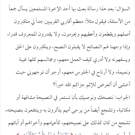
السؤال: بعد هذا رسالة بعث بها أحد الإخوة المستمعين يسأل جمعاً
من الأسئلة، فيقول مثلاً: معظم أقاربي القريبين جداً لي متكبرون
أصلهم ويقطعون وأعطيهم ويحرمون، ولا يقدرون للمعروف قدرا،
وإذا وجهنا لهم النصائح لا يقبلون النصح، ويتكبرون على الحق
ويسفهونه ولا أدري كيف العمل معهم، ومجالسهم كلها غيبة
ونميمة، ولا أرتاح في الجلوس معهم، أرجو أن توجهوني حيث
أخشى أن أتعرض للإثم جزاكم الله خيراً؟
الجواب: ننصحك ونوصيك بأن تستمر في النصيحة مشافهة أو
مكاتبة، وتشجع أيضاً من يرجى أنهم يتأثرون به وينتفعون بنصيحته،
تشجع من كان كذلك على نصيحتهم، كأعمامهم وأخوالهم أو آبائهم