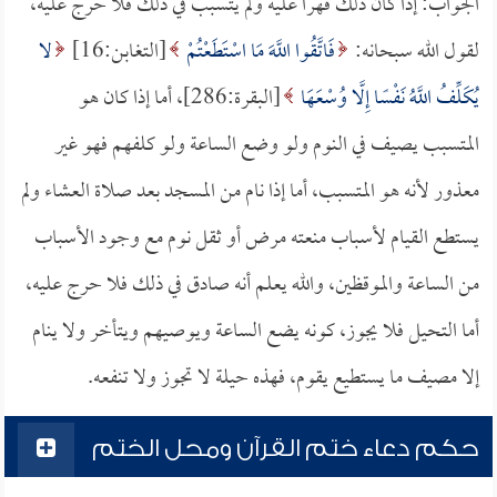
الجواب: إذا كان ذلك قهراً عليه ولم يتسبب في ذلك فلا حرج عليه،
لقول الله سبحانه:
فَاتَّقُوا اللَّهَ مَا اسْتَطَعْتُمْ
[التغابن:16]
لا
يُكَلِّفُ اللَّهُ نَفْسًا إِلَّا وُسْعَهَا
[البقرة:286]، أما إذا كان هو
المتسبب يصيف في النوم ولو وضع الساعة ولو كلفهم فهو غير
معذور لأنه هو المتسبب، أما إذا نام من المسجد بعد صلاة العشاء ولم
يستطع القيام لأسباب منعته مرض أو ثقل نوم مع وجود الأسباب
من الساعة والموقظين، والله يعلم أنه صادق في ذلك فلا حرج عليه،
أما التحيل فلا يجوز، كونه يضع الساعة ويوصيهم ويتأخر ولا ينام
إلا مصيف ما يستطيع يقوم، فهذه حيلة لا تجوز ولا تنفعه.
حكم دعاء ختم القرآن ومحل الختم