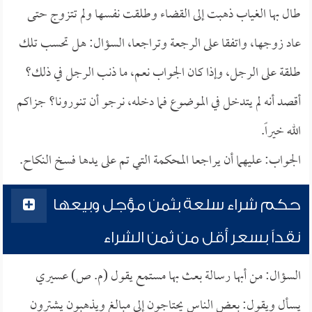
طال بها الغياب ذهبت إلى القضاء وطلقت نفسها ولم تتزوج حتى
عاد زوجها، واتفقا على الرجعة وتراجعا، السؤال: هل تحسب تلك
طلقة على الرجل، وإذا كان الجواب نعم، ما ذنب الرجل في ذلك؟
أقصد أنه لم يتدخل في الموضوع فما دخله، نرجو أن تنورونا؟ جزاكم
الله خيراً.
الجواب: عليهما أن يراجعا المحكمة التي تم على يدها فسخ النكاح.
حكم شراء سلعة بثمن مؤجل وبيعها
نقداً بسعر أقل من ثمن الشراء
السؤال: من أبها رسالة بعث بها مستمع يقول (م. ص) عسيري
يسأل ويقول: بعض الناس يحتاجون إلى مبالغ ويذهبون يشترون