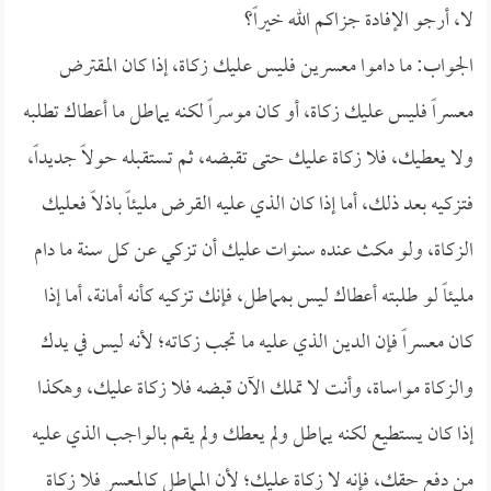
لا، أرجو الإفادة جزاكم الله خيراً؟
الجواب: ما داموا معسرين فليس عليك زكاة، إذا كان المقترض
معسراً فليس عليك زكاة، أو كان موسراً لكنه يماطل ما أعطاك تطلبه
ولا يعطيك، فلا زكاة عليك حتى تقبضه، ثم تستقبله حولاً جديداً،
فتزكيه بعد ذلك، أما إذا كان الذي عليه القرض مليئاً باذلاً فعليك
الزكاة، ولو مكث عنده سنوات عليك أن تزكي عن كل سنة ما دام
مليئاً لو طلبته أعطاك ليس بمماطل، فإنك تزكيه كأنه أمانة، أما إذا
كان معسراً فإن الدين الذي عليه ما تجب زكاته؛ لأنه ليس في يدك
والزكاة مواساة، وأنت لا تملك الآن قبضه فلا زكاة عليك، وهكذا
إذا كان يستطيع لكنه يماطل ولم يعطك ولم يقم بالواجب الذي عليه
من دفع حقك، فإنه لا زكاة عليك؛ لأن المماطل كالمعسر فلا زكاة