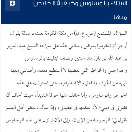
الابتلاء بالوساوس وكيفية الخلاص
منها
السؤال: المستمع (ص. ع. ن) من مكة المكرمة بعث برسالة يقول:
أرجو أن تتكرموا بعرض رسالتي هذه على سماحة الشيخ
عبد العزيز
بن عبد الله بن باز
: منذ سنتين ونصف ابتليت بالوساوس
والهواجس والخواطر التي بعضها لا أستطيع دفعه، وأصابني معها
شيء من الخوف والقلق والاضطراب، حتى استولت علي هذه
الخواطر والوساوس، وأنا خائف منها خوفاً شديداً، حيث أخاف أن
تضرني في ديني؛ لأن بعضها في عقيدتي، وإذا سألت بعض أهل العلم
يقول لي: الوسوسة من الإيمان، وإلى الآن لم تزل عني هذه الوساوس