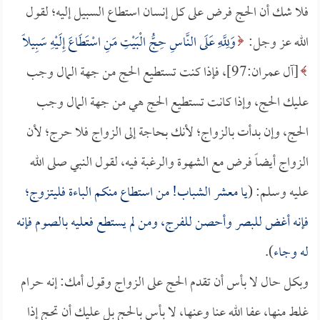
فلا شك أن الحج فرض على كل إنسان استطاع السبيل إليه؛ لقول
الله عز وجل:
وَلِلَّهِ عَلَى النَّاسِ حِجُّ الْبَيْتِ مَنِ اسْتَطَاعَ إِلَيْهِ سَبِيلًا
[آل عمران:97]، فإذا كنت تستطيع الحج من جهة المال وجب
عليك الحج، وإذا كانت تستطيع الحج هي من جهة المال وجب
الحج، وإن بدأت بالزواج؛ لأنك بحاجة إلى الزواج فلا حرج؛ لأن
الزواج أيضاً فرض مع الشهوة والرغبة فيه، لقول النبي صلى الله
عليه وسلم: (
يا معشر الشباب! من استطاع منكم الباءة فليتزوج؛
فإنه أغض للبصر وأحصن للفرج، ومن لم يستطع فعليه بالصوم فإنه
له وجاء
).
وبكل حال لا بأس أن تقدم الحج على الزواج وقول أمك: إنه حرام
غلط منها، عفا الله عنا وعنها، لا بأس بالحج بل عليك أن تحج إذا