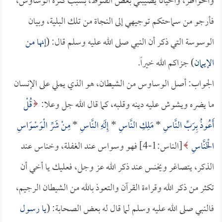
والخواطر، وأحياناً يصيبني بعض القنوط، بسبب كثرة الوساوس،
فأرجو من سماحتكم توجيهي إلى النجاة من تلك البلية، وبيان
الوسوسة التي ذكر أن النبي صلى الله عليه وسلم قال: (
إنها من
الإيمان
) جزاكم الله خيراً.
الجواب: أصل الوساوس من الشيطان، هو الذي يملي على الإنسان
ما يضره ويشوش عليه دينه وقلبه، كما قال الله جل وعلا:
قُلْ
أَعُوذُ بِرَبِّ النَّاسِ
*
مَلِكِ النَّاسِ
*
إِلَهِ النَّاسِ
*
مِنْ شَرِّ الْوَسْوَاسِ
الْخَنَّاسِ
[الناس:1-4] فهو وسواس عند الغفلة، وخناس عند
الذكر، يتصاغر ويخنس عند ذكر الله عز وجل، فعليك يا أخي أن
تكثر من ذكر الله وقراءة القرآن والتعوذ بالله من الشيطان الرجيم،
فالنبي صلى الله عليه وسلم لما قال له بعض الصحابة: (
يا رسول