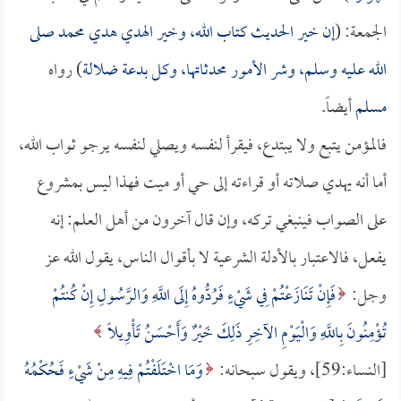
الجمعة: (
إن خير الحديث كتاب الله، وخير الهدي هدي محمد صلى
الله عليه وسلم، وشر الأمور محدثاتها، وكل بدعة ضلالة
) رواه
مسلم
أيضاً.
فالمؤمن يتبع ولا يبتدع، فيقرأ لنفسه ويصلي لنفسه يرجو ثواب الله،
أما أنه يهدي صلاته أو قراءته إلى حي أو ميت فهذا ليس بمشروع
على الصواب فينبغي تركه، وإن قال آخرون من أهل العلم: إنه
يفعل، فالاعتبار بالأدلة الشرعية لا بأقوال الناس، يقول الله عز
وجل:
فَإِنْ تَنَازَعْتُمْ فِي شَيْءٍ فَرُدُّوهُ إِلَى اللَّهِ وَالرَّسُولِ إِنْ كُنتُمْ
تُؤْمِنُونَ بِاللَّهِ وَالْيَوْمِ الآخِرِ ذَلِكَ خَيْرٌ وَأَحْسَنُ تَأْوِيلًا
[النساء:59]، ويقول سبحانه:
وَمَا اخْتَلَفْتُمْ فِيهِ مِنْ شَيْءٍ فَحُكْمُهُ