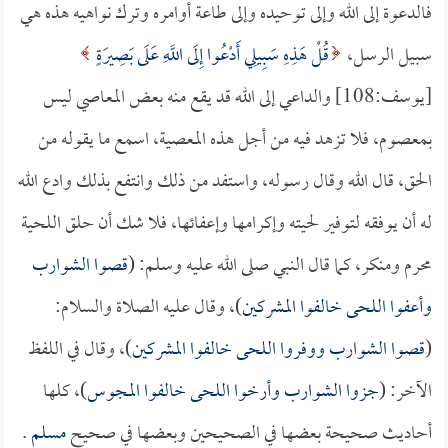
فالدعوة إلى الله وإلى توحيده وإلى طاعة أوامره وترك نواهيه هذه هي
سبيل الرسل،
قُلْ هَذِهِ سَبِيلِي أَدْعُوا إِلَى اللَّهِ عَلَى بَصِيرَةٍ
[يوسف:108] والداعي إلى الله قد يقع منه بعض المعاصي ليس
بمعصوم، فلا تزهد فيه من أجل هذه المعصية، اسمع ما يقوله من
الحق، قال الله وقال رسوله، واستفد من ذلك وانتفع بذلك وادع الله
له أن يوفقه لتوفير لحيته وإكرامها وإعفائها، فلا شك أن حلق اللحية
محرم ومنكر، كما قال النبي صلى الله عليه وسلم: (
قصوا الشوارب
وأعفوا اللحى خالفوا المشركين
)، وقال عليه الصلاة والسلام:
(
قصوا الشوارب ووفروا اللحى خالفوا المشركين
)، وقال في اللفظ
الآخر: (
جزوا الشوارب وأرخوا اللحى خالفوا المجوس
)، كلها
أحاديث صحيحة بعضها في الصحيحين وبعضها في صحيح
مسلم
.