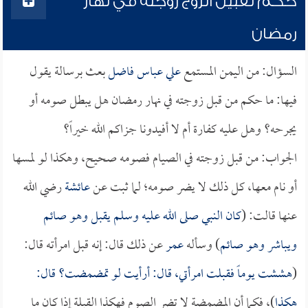
حكم تقبيل الزوج زوجته في نهار
رمضان
السؤال: من اليمن المستمع
علي عباس فاضل
بعث برسالة يقول
فيها: ما حكم من قبل زوجته في نهار رمضان هل يبطل صومه أو
يجرحه؟ وهل عليه كفارة أم لا أفيدونا جزاكم الله خيراً؟
الجواب: من قبل زوجته في الصيام فصومه صحيح، وهكذا لو لمسها
أو نام معها، كل ذلك لا يضر صومه؛ لما ثبت عن
عائشة
رضي الله
عنها قالت: (
كان النبي صلى الله عليه وسلم يقبل وهو صائم
ويباشر وهو صائم
) وسأله
عمر
عن ذلك قال: إنه قبل امرأته قال:
(
هششت يوماً فقبلت امرأتي، قال: أرأيت لو تمضمضت؟ قال:
هكذا
)، فكما أن المضمضة لا تضر الصوم فهكذا القبلة إذا كان ما