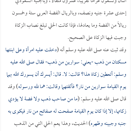
اثنان وتسعون غراماً تقريباً، عشرون مثقالاً، وبالجنيه السعودي
إحدى عشرة جنيه ونصف، وبالريال الفضة العربي ستة وخمسون
ريالاً من الفضة وما يعادلها، فإذا كانت الحلي تبلغ نصاب الزكاة
وجبت فيها الزكاة على الصحيح.
وقد ثبت عنه صلى الله عليه وسلم أنه (
دخلت عليه امرأة وعلى ابنتها
مسكتان من ذهب -يعني: سوارين من ذهب- فقال صلى الله عليه
وسلم: أتعطين زكاة هذا؟ قالت: لا. قال: أيسرك أن يسورك الله بهما
يوم القيامة سوارين من نار؟ فألقتهما وقالت: هما لله ورسوله
) وقد
قال صلى الله عليه وسلم: (
ما من صاحب ذهب ولا فضة لا يؤدي
زكاتها، إلا إذا كان يوم القيامة صفحت له صفائح من نار فيكوى به
جنبه وجبينه وظهره
) الحديث، وهذا يعم الحلي التي من الذهب