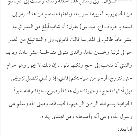
====السؤال: أولى رسائل هذه الحلقة رسالة وصلت إلى البرنامج
من الجمهورية العربية السورية، وباعثها مستمع من هناك رمز إلى
اسمه بالحروف (ع. ب. س) يقول: أنا شاب أبلغ من العمر ثمانية
عشر عاماً طالب في المدرسة ثالث ثانوي، ولي والدة تبلغ من العمر
حوالي ثمانية وخمسين عاماً، والدي متوفى منذ خمسة عشر عاماً، وتريد
والدتي أن تذهب إلى الحج ولكنها تقول: إن ذلك لا يجوز وهو حرام
حتى تتزوج، أرجو من سماحتكم إفادتي، إذ والدتي تفضل تزويجي
قبل أدائها للحج، وجهونا حول هذا الموضوع، جزاكم الله خيراً.
الجواب: بسم الله الرحمن الرحيم، الحمد لله، وصلى الله وسلم على
رسول الله، وعلى آله وأصحابه ومن اهتدى بهداه.
أما بعد: