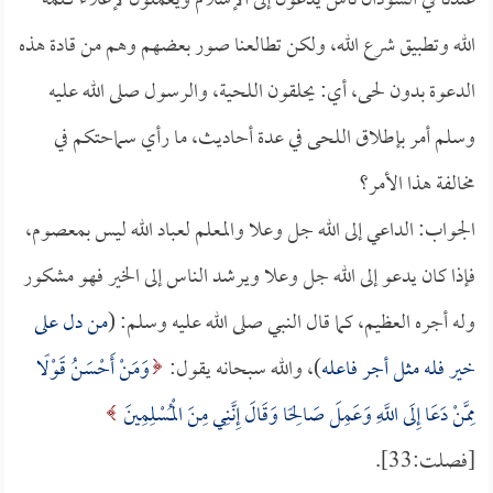
عندنا في السودان ناس يدعون إلى الإسلام ويعملون لإعلاء كلمة
الله وتطبيق شرع الله، ولكن تطالعنا صور بعضهم وهم من قادة هذه
الدعوة بدون لحى، أي: يحلقون اللحية، والرسول صلى الله عليه
وسلم أمر بإطلاق اللحى في عدة أحاديث، ما رأي سماحتكم في
مخالفة هذا الأمر؟
الجواب: الداعي إلى الله جل وعلا والمعلم لعباد الله ليس بمعصوم،
فإذا كان يدعو إلى الله جل وعلا ويرشد الناس إلى الخير فهو مشكور
وله أجره العظيم، كما قال النبي صلى الله عليه وسلم: (
من دل على
خير فله مثل أجر فاعله
)، والله سبحانه يقول:
وَمَنْ أَحْسَنُ قَوْلًا
مِمَّنْ دَعَا إِلَى اللَّهِ وَعَمِلَ صَالِحًا وَقَالَ إِنَّنِي مِنَ الْمُسْلِمِينَ
[فصلت:33].