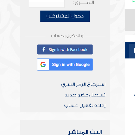
الـمـــــرور:
دخول المشتركين
أو الدخول بحساب
استرجاع الرمز السري
تسجيل عضو جديد
إعادة تفعيل حساب
البث المباشر