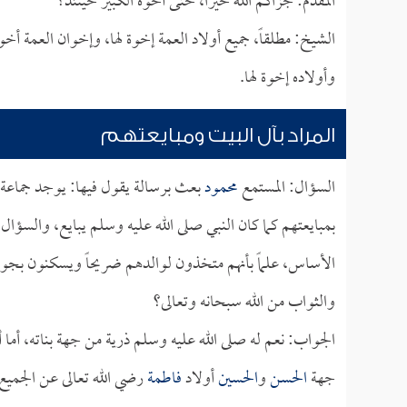
المقدم: جزاكم الله خيراً، حتى أخوه الكبير حينئذ؟
الشيخ: مطلقاً، جميع أولاد العمة إخوة لها، وإخوان العمة أخ
وأولاده إخوة لها.
المراد بآل البيت ومبايعتهم
السؤال: المستمع
محمود
بعث برسالة يقول فيها: يوجد جماعة 
بمبايعتهم كما كان النبي صلى الله عليه وسلم يبايع، والسؤا
الأساس، علماً بأنهم متخذون لوالدهم ضريحاً ويسكنون بجوا
والثواب من الله سبحانه وتعالى؟
الجواب: نعم له صلى الله عليه وسلم ذرية من جهة بناته، أما أ
جهة
الحسن
و
الحسين
أولاد
فاطمة
رضي الله تعالى عن الجميع،