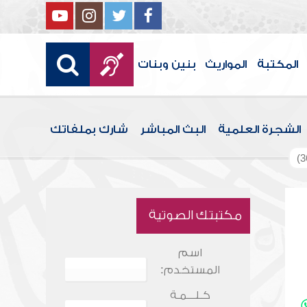
المكتبة
المواريث
بنين وبنات
الشجرة العلمية
البث المباشر
شارك بملفاتك
مكتبتك الصوتية
اسم
المستخدم:
كـلـــمـة