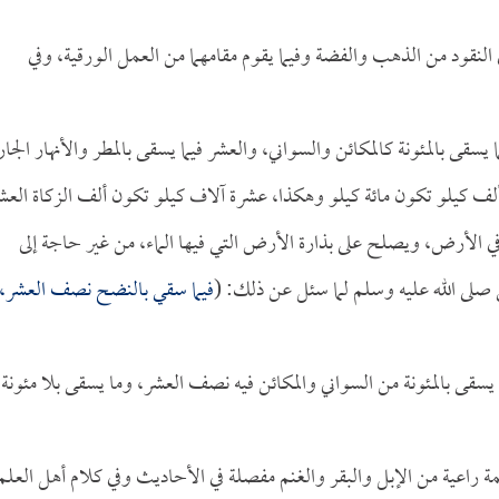
 النقود من الذهب والفضة وفيما يقوم مقامهما من العمل الورقية، وفي
سقى بالمئونة كالمكائن والسواني، والعشر فيما يسقى بالمطر والأنهار الجار
 ألف كيلو تكون مائة كيلو وهكذا، عشرة آلاف كيلو تكون ألف الزكاة العش
ذر في الأرض، ويصلح على بذارة الأرض التي فيها الماء، من غير حاجة إلى
ي صلى الله عليه وسلم لما سئل عن ذلك: (
فيما سقي بالنضح نصف العشر،
ا يسقى بالمئونة من السواني والمكائن فيه نصف العشر، وما يسقى بلا مئونة
مة راعية من الإبل والبقر والغنم مفصلة في الأحاديث وفي كلام أهل العلم