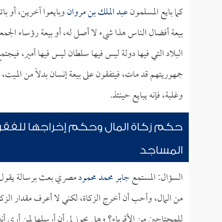
كما بايع المسلمون
عبد الملك بن مروان
وبايعوا آخرين، أو باتف
بيعة أفضال الناس هذا شيء لا أصل له، أو بيعة رؤساء الجمعي
البلاد التي فيها دولة ليس فيها سلطان ليس فيها أمير، فيجتم
جمهوريتهم قد مات، فيتفقون على بيعة إنسان بدلاً من الميت، أ
وغلبة، فإنه يبايع حينئذ.
حكم زكاة المال وحكم إخراجها للفقراء
المساجد
السؤال: المستمع
جابر محمد محمود
مصري بعث برسالة يقول في
من المال، وأحب أن أخرج الزكاة، لكني لا أعرف مقدار الزكا
للمحتاجين من الأقرباء؟ وهل يجوز لي أن أرسلها لمن أرى أنه