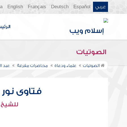
عربي
Español
Deutsch
Français
English
ia
الرئي
الصوتيات
الصوتيات
علماء ودعاة
محاضرات مفرغة
عبد ال
فتاوى نور عل
للشيخ : 