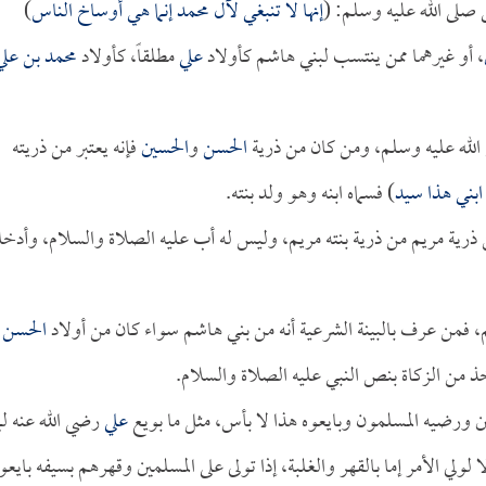
 صلى الله عليه وسلم: (
إنها لا تنبغي لآل محمد إنما هي أوساخ الناس
)
، أو غيرهما ممن ينتسب لبني هاشم كأولاد
علي
مطلقاً، كأولاد
محمد بن علي
الله عليه وسلم، ومن كان من ذرية
الحسن
و
الحسين
فإنه يعتبر من ذريته
ابني هذا سيد
) فسماه ابنه وهو ولد بنته.
 ذرية مريم من ذرية بنته مريم، وليس له أب عليه الصلاة والسلام، وأدخل
، فمن عرف بالبينة الشرعية أنه من بني هاشم سواء كان من أولاد
الحسن
أ
أخذ من الزكاة بنص النبي عليه الصلاة والسلام.
لمين ورضيه المسلمون وبايعوه هذا لا بأس، مثل ما بويع
علي
رضي الله عنه لم
 لولي الأمر إما بالقهر والغلبة، إذا تولى على المسلمين وقهرهم بسيفه بايعو