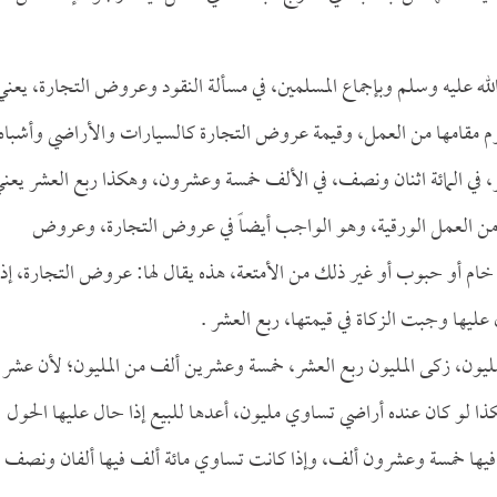
له عليه وسلم وبإجماع المسلمين، في مسألة النقود وعروض التجارة، يعني
وم مقامها من العمل، وقيمة عروض التجارة كالسيارات والأراضي وأشباه
ر، في المائة اثنان ونصف، في الألف خمسة وعشرون، وهكذا ربع العشر يعن
ا من العمل الورقية، وهو الواجب أيضاً في عروض التجارة، وعروض
 خام أو حبوب أو غير ذلك من الأمتعة، هذه يقال لها: عروض التجارة، إذا
عليها وجبت الزكاة في قيمتها، ربع العشر .
 مليون، زكى المليون ربع العشر، خمسة وعشرين ألف من المليون؛ لأن عشر
ذا لو كان عنده أراضي تساوي مليون، أعدها للبيع إذا حال عليها الحول
 فيها خمسة وعشرون ألف، وإذا كانت تساوي مائة ألف فيها ألفان ونصف