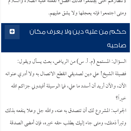
لانتظارهم حتى يجتمعوا فذلك أفضل؛ لفعله عليه الصلاة والسلام
ومتى اجتمعوا فإنه يعجلها ولا يشق عليهم.
حكم من عليه دين ولا يعرف مكان
صاحبه
السؤال: المستمع (م. أ. س) من الرياض، بعث يسأل ويقول:
فضيلة الشيخ! علي دين لصديقي انقطع الاتصال به ولا أدري عنوانه
الآن، والآن أريد أن أسدد ما علي، فما الوسيلة أفيدوني جزاكم الله
خيراً؟
الجواب: المشروع لك أن تتصدق به عنه، والله جل وعلا ينفعه بذلك
وتبرأ ذمتك، ومتى جاء إليك يطلب حقه خيره، فإن أمضى الصدقة