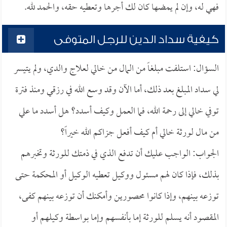
فهي له، وإن لم يمضها كان لك أجرها وتعطيه حقه، والحمد لله.
كيفية سداد الدين للرجل المتوفى
السؤال: استلفت مبلغاً من المال من خالي لعلاج والدي، ولم يتيسر
لي سداد المبلغ بعد ذلك، أما الآن وقد وسع الله في رزقي ومنذ فترة
توفي خالي إلى رحمة الله، فما العمل وكيف أسدد؟ هل أسدد ما علي
من مال لورثة خالي أم كيف أفعل جزاكم الله خيراً؟
الجواب: الواجب عليك أن تدفع الذي في ذمتك للورثة وتخبرهم
بذلك، فإذا كان لهم مسئول ووكيل تعطيه الوكيل أو المحكمة حتى
توزعه بينهم، وإذا كانوا محصورين وأمكنك أن توزعه بينهم كفى،
المقصود أنه يسلم للورثة إما بأنفسهم وإما بواسطة وكيلهم أو