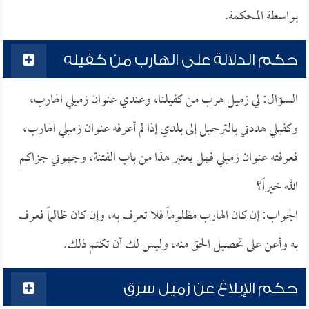
بواسطة المحكمة.
حكم الدلالة على الهارب من كفيله
السؤال: لي زميل هرب من كفيلنا، وعندي عنوان زميلي الهارب،
وكفيلي هددني بالترحيل إلى بلدي إذا لم أعرفه عنوان زميلي الهارب،
فعرفته عنوان زميلي فهل يعتبر هذا من باب الفتنة، وجهوني جزاكم
الله خيراً؟
الجواب: إن كان الهارب مظلوماً فلا تعرف به، وإن كان ظالماً فعرف
به وأعن على تحصيل الحق منه، وليس لك أن تكتم ذلك.
حكم الإبلاغ عن زميل سرق