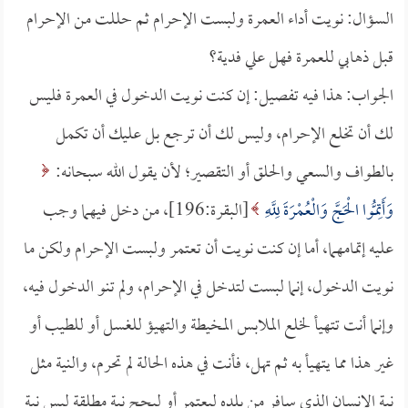
السؤال: نويت أداء العمرة ولبست الإحرام ثم حللت من الإحرام
قبل ذهابي للعمرة فهل علي فدية؟
الجواب: هذا فيه تفصيل: إن كنت نويت الدخول في العمرة فليس
لك أن تخلع الإحرام، وليس لك أن ترجع بل عليك أن تكمل
بالطواف والسعي والحلق أو التقصير؛ لأن يقول الله سبحانه:
وَأَتِمُّوا الْحَجَّ وَالْعُمْرَةَ لِلَّهِ
[البقرة:196]، من دخل فيهما وجب
عليه إتمامهما، أما إن كنت نويت أن تعتمر ولبست الإحرام ولكن ما
نويت الدخول، إنما لبست لتدخل في الإحرام، ولم تنو الدخول فيه،
وإنما أنت تتهيأ لخلع الملابس المخيطة والتهيؤ للغسل أو للطيب أو
غير هذا مما يتهيأ به ثم تهل، فأنت في هذه الحالة لم تحرم، والنية مثل
نية الإنسان الذي سافر من بلده ليعتمر أو ليحج نية مطلقة ليس نية