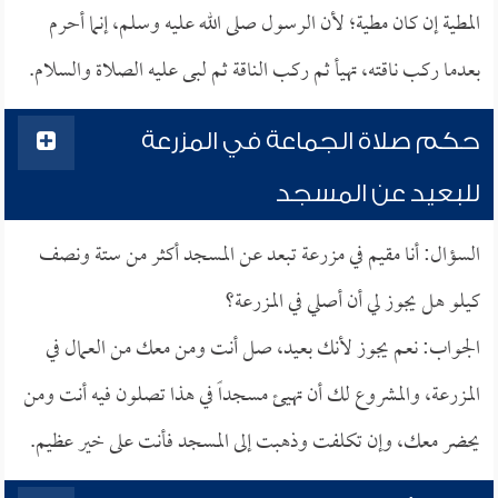
المطية إن كان مطية؛ لأن الرسول صلى الله عليه وسلم، إنما أحرم
بعدما ركب ناقته، تهيأ ثم ركب الناقة ثم لبى عليه الصلاة والسلام.
حكم صلاة الجماعة في المزرعة
للبعيد عن المسجد
السؤال: أنا مقيم في مزرعة تبعد عن المسجد أكثر من ستة ونصف
كيلو هل يجوز لي أن أصلي في المزرعة؟
الجواب: نعم يجوز لأنك بعيد، صل أنت ومن معك من العمال في
المزرعة، والمشروع لك أن تهيئ مسجداً في هذا تصلون فيه أنت ومن
يحضر معك، وإن تكلفت وذهبت إلى المسجد فأنت على خير عظيم.