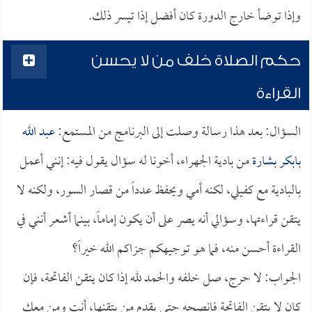
وإذا توضأ خارج الدورة كان أفضل إذا تيسر ذلك.
حكم الصلاة خلف من لا يحسن
القراءة
السؤال: بعد هذا رسالة وصلت إلى البرنامج من المستمع:
عبد الله
بابكر بشارة
من بادية الجهراء، أخونا له سؤال يقول فيه: إنني أعمل
بالبادية مع كفيلي، لكنه أمي ويحفظ عدداً من قصار السور، ولكنه لا
يتقن قراءتها، وسؤالي أنه يصر على أن يكون إماماً، بينما أشعر أنني في
القراءة أحسن منه، فما هو توجيهكم جزاكم الله خيراً؟
الجواب: لا حرج، صل خلفه والحمد لله إذا كان يتقن الفاتحة، فإن
كان لا يتقن الفاتحة فانصحه حتى يقدم من يتقنها، أنت ومن معك