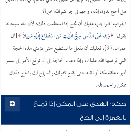
هل أحج بدون إذنه، وجهوني جزاكم الله خيراً؟
الجواب: الواجب عليك أن تحج إذا استطعت ذلك؛ لأن الله سبحانه
يقول:
وَلِلَّهِ عَلَى النَّاسِ حِجُّ الْبَيْتِ مَنِ اسْتَطَاعَ إِلَيْهِ سَبِيلًا
[آل
عمران:97]، فعليك أن تفعل ما تستطيع حتى تؤدي هذه الحجة
التي فرضها الله عليك، وإذا دعت الحاجة إلى أن ترفع الأمر إلى سمو
أمير منطقة مكة أو نائبه حتى يقنع كفيلك بالسماح لك بالحج فذلك
ممكن والحمد لله.
حكم الهدي على المكي إذا تمتع
بالعمرة إلى الحج