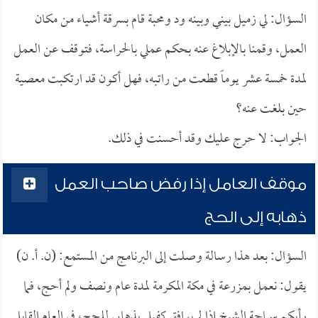
السؤال: لي زميل بيني وبينه ود ومحبة قام بسرقة أشياء من مكان
العمل، وقمنا بالإبلاغ عنه بحكم عملي بالحراسة، فتوقف عن العمل
لمدة خمسة عشر يوماً قطعت من راتبه، فهل أكون قد ارتكبت معصية
حين بلغت عنه؟
الجواب: لا حرج عليك وقد أحسنت في ذلك.
موقف العامل إذا رفض صاحب العمل
ذهابه إلى الحج
السؤال: بعد هذا رسالة وصلت إلى البرنامج من المستمع: (ن. أ. ن)
يقول: نعمل بمزرعة في مكة المكرمة لمدة عام ونصف ولم أحج، فما
رأيكم سماحة الشيخ إذا لم يوافق كفيلي بذهابي للحج، في العام القابل