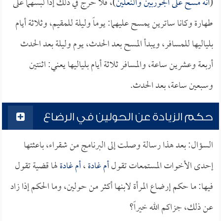
(
أنه مسح على الجوربين والنعلين
)، فلا حرج في ذلك إذا لبسهما على
طهارة وكانا ساترين يمسح عليهما: يوماً وليلة للمقيم، وثلاثة أيام
بلياليها للمسافر، ويبدأ المسح بعد الحدث، يوم وليلة بعد الحدث
أربعة وعشرين ساعة، والمسافر ثلاثة أيام بلياليها يعني: اثنتين
وسبعين ساعة، بعد الحدث.
حكم الزيادة عن الحولين في الرضاع
السؤال: بعد هذا رسالة وصلت إلى البرنامج من شقراء، باعثتها
إحدى الأخوات المستمعات تقول
أم غادة
،
أم غادة
لها قضية تقول
فيها: ما حكم إرضاع المرأة لابنها أكثر من حولين، وما الحكم إذا زاد
عن ذلك، جزاكم الله خيراً؟