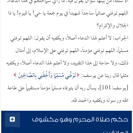
الأسئلة، من بينها سؤال يقول فيه: ما رأي سماحتكم في هذا الدعاء:
اللهم توفني صائماً ساجداً شهيداً في يوم جمعة يا حي! يا قيوم! يا ذا
الجلال والإكرام؟
الجواب: لا أعلم لهذا الدعاء أصلاً، ويكفيه أن يقول: اللهم توفني
مسلماً، اللهم توفني مؤمناً، اللهم توفني على الإسلام، إلى أمثال
ذلك، ولا حاجة إلى هذا التقييد، ولا أعلم لهذا الدعاء أصلاً، ويكفيه
مثلما قال ربنا عن يوسف:
تَوَفَّنِي مُسْلِمًا وَأَلْحِقْنِي بِالصَّالِحِينَ
[يوسف:101]، يسأل ربه أن يتوفاه مسلماً مؤمناً مستقيماً على طاعة
الله ورسوله ويكفيه والحمد لله.
حكم صلاة المحرم وهو مكشوف