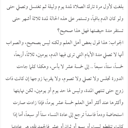
بلغت لأول مرة تترك الصلاة لمدة يوم وليلة ثم تغتسل وتصلي حتى
ولو كان الدم باقياً، وتستمر على هذه الحالة لمدة ثلاثة أشهر حتى
تستقر مدة حيضتها فهل هذا صحيح؟
الجواب: هذا قول بعض أهل العلم ولكنه ليس بصحيح، والصواب
أنها لا تصلي مدة الأيام التي ترى فيها الدم، يومين، ثلاثاً، أربعاً،
خمساً، ستاً، سبعاً .. إلى خمسة عشر لا بأس، وهكذا كلما جاءت
الدورة تجلس ولا تصلي ولا تصوم، ولا يقربها زوجها إن كانت ذات
زوج حتى تنتهي المدة، وليس لها حد يوم أو يومين، لكن نهايتها
وأكثرها عند أكثر أهل العلم خمسة عشر يوماً، فإذا زادت صارت
استحاضة ودماً فاسداً ترجع إلى عادة النساء ستاً أو سبعاً، أما إذا
كانت تنقطع لست أو سبع أو ثمان أو عشر فالحمد لله، هي عادتها