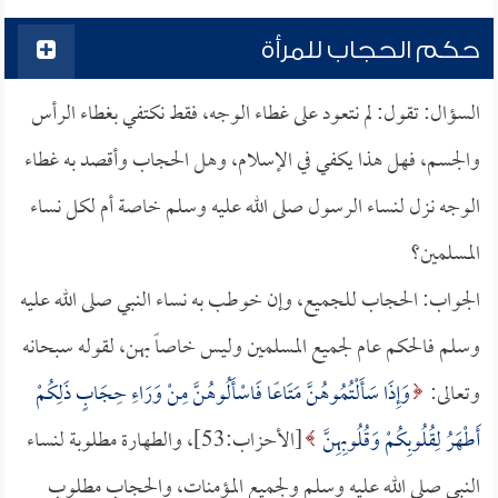
حكم الحجاب للمرأة
السؤال: تقول: لم نتعود على غطاء الوجه، فقط نكتفي بغطاء الرأس
والجسم، فهل هذا يكفي في الإسلام، وهل الحجاب وأقصد به غطاء
الوجه نزل لنساء الرسول صلى الله عليه وسلم خاصة أم لكل نساء
المسلمين؟
الجواب: الحجاب للجميع، وإن خوطب به نساء النبي صلى الله عليه
وسلم فالحكم عام لجميع المسلمين وليس خاصاً بهن، لقوله سبحانه
وتعالى:
وَإِذَا سَأَلْتُمُوهُنَّ مَتَاعًا فَاسْأَلُوهُنَّ مِنْ وَرَاءِ حِجَابٍ ذَلِكُمْ
أَطْهَرُ لِقُلُوبِكُمْ وَقُلُوبِهِنَّ
[الأحزاب:53]، والطهارة مطلوبة لنساء
النبي صلى الله عليه وسلم ولجميع المؤمنات، والحجاب مطلوب