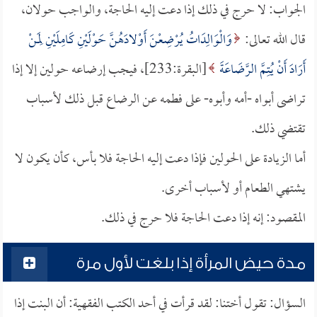
الجواب: لا حرج في ذلك إذا دعت إليه الحاجة، والواجب حولان،
قال الله تعالى:
وَالْوَالِدَاتُ يُرْضِعْنَ أَوْلادَهُنَّ حَوْلَيْنِ كَامِلَيْنِ لِمَنْ
أَرَادَ أَنْ يُتِمَّ الرَّضَاعَةَ
[البقرة:233]، فيجب إرضاعه حولين إلا إذا
تراضى أبواه -أمه وأبوه- على فطمه عن الرضاع قبل ذلك لأسباب
تقتضي ذلك.
أما الزيادة على الحولين فإذا دعت إليه الحاجة فلا بأس، كأن يكون لا
يشتهي الطعام أو لأسباب أخرى.
المقصود: إنه إذا دعت الحاجة فلا حرج في ذلك.
مدة حيض المرأة إذا بلغت لأول مرة
السؤال: تقول أختنا: لقد قرأت في أحد الكتب الفقهية: أن البنت إذا