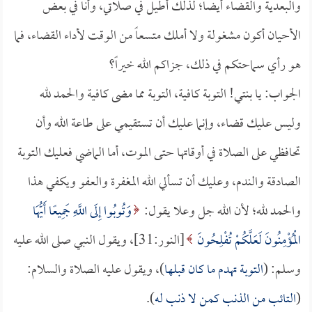
والبعدية والقضاء أيضاً؛ لذلك أطيل في صلاتي، وأنا في بعض
الأحيان أكون مشغولة ولا أملك متسعاً من الوقت لأداء القضاء، فما
هو رأي سماحتكم في ذلك، جزاكم الله خيراً؟
الجواب: يا بنتي! التوبة كافية، التوبة مما مضى كافية والحمد لله
وليس عليك قضاء، وإنما عليك أن تستقيمي على طاعة الله وأن
تحافظي على الصلاة في أوقاتها حتى الموت، أما الماضي فعليك التوبة
الصادقة والندم، وعليك أن تسألي الله المغفرة والعفو ويكفي هذا
والحمد لله؛ لأن الله جل وعلا يقول:
وَتُوبُوا إِلَى اللَّهِ جَمِيعًا أَيُّهَا
الْمُؤْمِنُونَ لَعَلَّكُمْ تُفْلِحُونَ
[النور:31]، ويقول النبي صلى الله عليه
وسلم: (
التوبة تهدم ما كان قبلها
)، ويقول عليه الصلاة والسلام:
(
التائب من الذنب كمن لا ذنب له
).