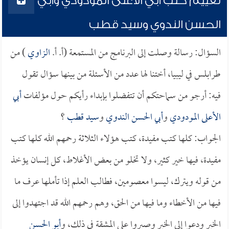
تقييم كتب أبي الأعلى المودودي وأبي
الحسن الندوي وسيد قطب
السؤال: رسالة وصلت إلى البرنامج من المستمعة (أ. أ.
الزاوي
) من
طرابلس في ليبيا، أختنا لها عدد من الأسئلة من بينها سؤال تقول
فيه: أرجو من سماحتكم أن تتفضلوا بإبداء رأيكم حول مؤلفات
أبي
الأعلى المودودي
و
أبي الحسن الندوي
و
سيد قطب
؟
الجواب: كلها كتب مفيدة، كتب هؤلاء الثلاثة رحمهم الله كلها كتب
مفيدة، فيها خير كثير، ولا تخلو من بعض الأغلاط، كل إنسان يؤخذ
من قوله ويترك، ليسوا معصومين، فطالب العلم إذا تأملها عرف ما
فيها من الأخطاء وما فيها من الحق، وهم رحمهم الله قد اجتهدوا إلى
الخير ودعوا إلى الخير وصبروا على المشقة في ذلك، و
أبو الحسن