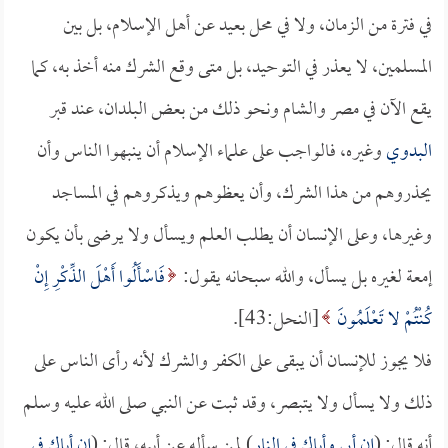
في فترة من الزمان، ولا في محل بعيد عن أهل الإسلام، بل بين
المسلمين، لا يعذر في التوحيد، بل متى وقع الشرك منه أخذ به، كما
يقع الآن في مصر والشام ونحو ذلك من بعض البلدان، عند قبر
البدوي
وغيره، فالواجب على علماء الإسلام أن ينبهوا الناس وأن
يحذروهم من هذا الشرك، وأن يعظوهم ويذكروهم في المساجد
وغيرها، وعلى الإنسان أن يطلب العلم ويسأل ولا يرضى بأن يكون
إمعة لغيره بل يسأل، والله سبحانه يقول:
فَاسْأَلُوا أَهْلَ الذِّكْرِ إِنْ
كُنْتُمْ لا تَعْلَمُونَ
[النحل:43].
فلا يجوز للإنسان أن يبقى على الكفر والشرك لأنه رأى الناس على
ذلك ولا يسأل ولا يتبصر، وقد ثبت عن النبي صلى الله عليه وسلم
أنه قال: (
إن أبي وأباك في النار
) لمن سأله عن أبيه، قال: (
إن أباك في