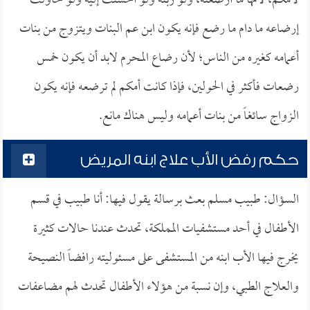
لأمكم، لأنها ما أرضعته، ولو ربته ولو أحسنت إليه ولو حاولت
إرضاعه ما دام ما رضع فإنه يكون ابن عم البنات ويتزوج من بنات
أعمامه كغيره من الناس؛ لأن رضاع المحرم لابد أن يكون خمس
رضعات فأكثر في الحولين، فإذا كانت أمكم لم ترضعه فإنه يكون
الزواج سائغاً من بنات أعمامه وليس هناك مانع.
حكم رفض الأب علاج ابنه المريض
السؤال: طبيب مسلم بعث برسالة يقول فيها: أنا طبيب في قسم
الأطفال في أحد مستشفيات المملكة، تحدث عندنا حالات كثيرة
يخرج فيها الأب ابنه من المستشفى على مسئوليته رافضاً النصيحة
والعلاج الطبي، وإن نسبة من هؤلاء الأطفال تحدث لهم مضاعفات