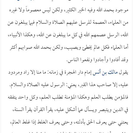
موجود بحمد الله وفيه الخير الكثير، ولكن ليس معصوماً ولا غيره
من العلماء، العصمة للرسل عليهم الصلاة والسلام فيما يبلغون عن
الله، الرسل عصمهم الله في كل ما يبلغون عن الله، وهكذا الأنبياء،
أما العلماء فكل عالم يخطئ ويصيب، ولكن بحمد الله صوابهم أكثر
وقد أفادوا وأجادوا ونفعوا الناس.
يقول
مالك بن أنس
إمام دار الهجرة في زمانه: ما منا إلا راد ومردود
عليه، إلا صاحب هذا القبر، يعني: الرسول عليه الصلاة والسلام.
فالمؤمن يطلب العلم وهكذا المؤمنة تطلب العلم، وكل واحد يتفقه
في الدين ويتبصر ويسأل عما أشكل عليه، يقرأ القرآن يقرأ السنة،
يعتني حتى يعرف الحق بأدلته، وحتى يعرف الغلط إذا غلط العالم،