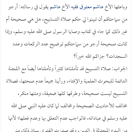
وباعثها الأخ
هاشم معتوق فقيه
الأخ
هاشم
يقول في رسالته: أرجو
من سماحتكم أن تبينوا لي حكم صلاة التسابيح، هل هي صحيحة أم
غير ذلك كما جاء في كتاب وصايا الرسول صلى الله عليه وسلم، وإذا
كانت صحيحة أرجو من سماحتكم توضيح عدد الركعات وعدد
السجدات؟ جزاكم الله خيراً؟
الجواب: صلاة التسبيح قد تأملناها كثيراً وتأملناها أيضاً مع اللجنة
الدائمة للبحوث العلمية والإفتاء، ورأينا جميعاً عدم صحتها، فصلاة
التسبيح ليست صحيحة، وطرقها كلها ضعيفة، ومتنها منكر،
مخالف للأحاديث الصحيحة ومخالف لما كان عليه النبي صلى الله
عليه وسلم في عباداته، فالواجب عدم التعلق بها وعدم فعلها؛ لأنها
من البدع المحدثة في الدين، وقد صدرت الفتوى ببيان ذلك مني