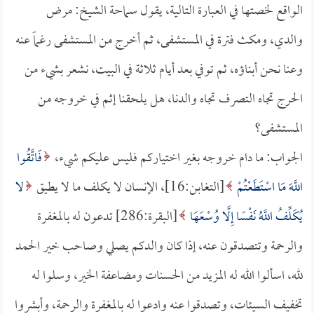
الواقع لخصتها في العبارة التالية، يقول سماحة الشيخ: مرض
والدي، ومكث فترة في المستشفى، ثم أخرج من المستشفى رغماً عنه
وعنا نحن أبناؤه، ثم توفي بعد أيام ثلاثة في البيت، نشعر بشيء من
الحرج تجاه التصرف تجاه والدنا، هل يلحقنا إثم في خروجه من
المستشفى؟
الجواب: ما دام خروجه بغير اختياركم فليس عليكم شيء،
فَاتَّقُوا
اللَّهَ مَا اسْتَطَعْتُمْ
[التغابن:16]، الإنسان لا يكلف ما لا يطيق
لا
يُكَلِّفُ اللَّهُ نَفْسًا إِلَّا وُسْعَهَا
[البقرة:286] تدعون له بالمغفرة
والرحمة وتتصدقون عنه، إذا كان والدكم يصلي وصاحب خير الحمد
لله، اسألوا الله له المزيد من الحسنات ومضاعفة الخير، وسلوا له
تخفيف السيئات، وتصدقوا عنه وادعوا له بالمغفرة والرحمة، وأبشروا