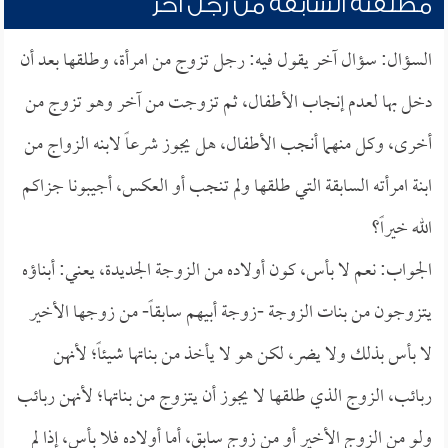
مطلقته السابقة من رجل آخر
السؤال: سؤال آخر يقول فيه: رجل تزوج من امرأة، وطلقها بعد أن
دخل بها لعدم إنجاب الأطفال، ثم تزوجت من آخر وهو تزوج من
أخرى، وكل منهما أنجب الأطفال، هل يجوز شرعاً لابنه الزواج من
ابنة امرأته السابقة التي طلقها ولم تنجب أو العكس، أجيبونا جزاكم
الله خيراً؟
الجواب: نعم لا بأس، كون أولاده من الزوجة الجديدة، يعني: أبناؤه
يتزوجون من بنات الزوجة -زوجة أبيهم سابقاً- من زوجها الأخير
لا بأس بذلك ولا يضر، لكن هو لا يأخذ من بناتها شيئاً؛ لأنهن
ربائب، الزوج الذي طلقها لا يجوز أن يتزوج من بناتها؛ لأنهن ربائب
ولو من الزوج الأخير أو من زوج سابق، أما أولاده فلا بأس، إذا لم