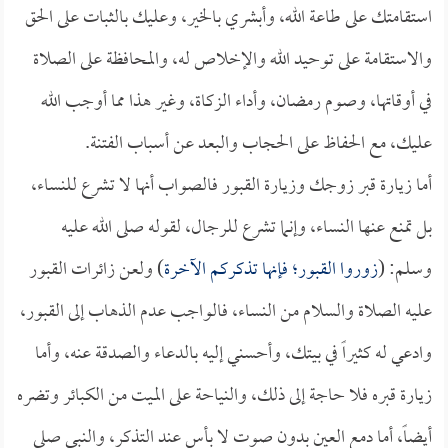
استقامتك على طاعة الله، وأبشري بالخير، وعليك بالثبات على الحق
والاستقامة على توحيد الله والإخلاص له، والمحافظة على الصلاة
في أوقاتها، وصوم رمضان، وأداء الزكاة، وغير هذا مما أوجب الله
عليك، مع الحفاظ على الحجاب والبعد عن أسباب الفتنة.
أما زيارة قبر زوجك وزيارة القبور فالصواب أنها لا تشرع للنساء،
بل تمنع عنها النساء، وإنما تشرع للرجال، لقوله صلى الله عليه
وسلم: (
زوروا القبور؛ فإنها تذكركم الآخرة
) ولعن زائرات القبور
عليه الصلاة والسلام من النساء، فالواجب عدم الذهاب إلى القبور،
وادعي له كثيراً في بيتك، وأحسني إليه بالدعاء والصدقة عنه، وأما
زيارة قبره فلا حاجة إلى ذلك، والنياحة على الميت من الكبائر وتضره
أيضاً، أما دمع العين بدون صوت لا بأس عند التذكر، والنبي صلى