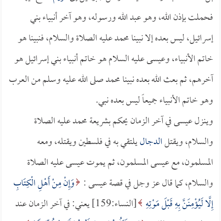
فحملت بإذن الله، وهو عبد الله ورسوله، وهو آخر أنبياء بني
إسرائيل، ليس بعده إلا نبينا محمد عليه الصلاة والسلام، فنبينا هو
خاتم الأنبياء، وعيسى عليه السلام هو خاتم أنبياء بني إسرائيل هو
آخرهم، ثم بعث الله بعده نبينا محمد صلى الله عليه وسلم من العرب
وهو خاتم الأنبياء جميعاً ليس بعده نبي.
وينزل عيسى في آخر الزمان يحكم بشريعة محمد عليه الصلاة
والسلام، ويقتل
الدجال
يلتقي به في فلسطين ويقتله، ومعه
المسلمون، مع عيسى المسلمون، ثم يموت عيسى عليه الصلاة
والسلام، كما قال عز وجل في قصة عيسى :
وَإِنْ مِنْ أَهْلِ الْكِتَابِ
إِلَّا لَيُؤْمِنَنَّ بِهِ قَبْلَ مَوْتِهِ
[النساء:159] يعني: في آخر الزمان عند