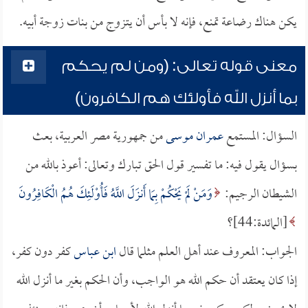
يكن هناك رضاعة تمنع، فإنه لا بأس أن يتزوج من بنات زوجة أبيه.
معنى قوله تعالى: (ومن لم يحكم
بما أنزل الله فأولئك هم الكافرون)
السؤال: المستمع
عمران موسى
من جمهورية مصر العربية، بعث
بسؤال يقول فيه: ما تفسير قول الحق تبارك وتعالى: أعوذ بالله من
الشيطان الرجيم:
وَمَنْ لَمْ يَحْكُمْ بِمَا أَنزَلَ اللَّهُ فَأُوْلَئِكَ هُمُ الْكَافِرُونَ
[المائدة:44]؟
الجواب: المعروف عند أهل العلم مثلما قال
ابن عباس
كفر دون كفر،
إذا كان يعتقد أن حكم الله هو الواجب، وأن الحكم بغير ما أنزل الله