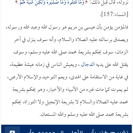
نزوله، قال قبل ذلك:
وَمَا قَتَلُوهُ وَمَا صَلَبُوهُ وَلَكِنْ شُبِّهَ لَهُمْ
[النساء:157].
فالمؤمن يؤمن بأن عيسى بن مريم هو رسول الله وعبد الله ورسوله،
ويصدق برسالته عليه الصلاة والسلام، وأنه سوف ينزل في آخر
الزمان، سوف يحكم بشريعة محمد صلى الله عليه وسلم، وسوف
يقتل الله على يديه
الدجال
، ويعيش الناس في زمانه عيشة عظيمة،
في غاية من الاستقامة على الهدى، ويعم التوحيد والإسلام الأرض،
ثم يموت كما مات غيره من الأنبياء والأخيار، وهو يحكم بشريعة
محمد عليه الصلاة والسلام لا بشريعة الإنجيل ولا التوراة، يحكم
بشريعة محمد صلى الله عليه وسلم والله المستعان.