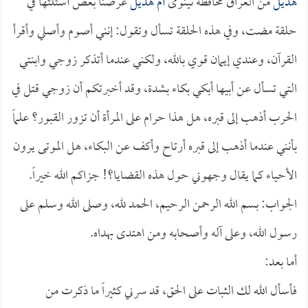
هديل
من العراق محافظة نينوى
أم هديل
عرضنا بعض أسئلتها في
حلقة مضت، وفي هذه الحلقة تسأل وتقول: إنني أصوم وأصلي وأقرأ
القرآن، وعندي إيمان قوي بالله، ولكني عندما أتذكر زوجي وابنتي
التي تسأل عن أبيها أبكي بكاء بشدة، وقد أخبرتكم أن زوجي قتل في
الحرب أذهب إلى قبره، هل هذا حرام على المرأة أن تزور القبور؟ علماً
بأنني عندما أذهب إلى قبره أرتاح وأكف عن البكاء، هل الموتى يرون
الأحياء كما يقال وجهوني حول هذه القضايا؟! جزاكم الله خيراً.
الجواب: بسم الله الرحمن الرحيم، الحمد لله، وصلى الله وسلم على
رسول الله، وعلى آله وأصحابه ومن اهتدى بهداه.
أما بعد:
فأسأل الله لك الثبات على الحق، قد سرني كثيراً ما ذكرت من