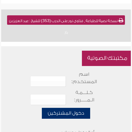
نسخة نصية للطباعة , فتاوى نور على الدرب (353) للشيخ : عبد العزيز بن
باز
مكتبتك الصوتية
اسم
المستخدم:
كـلـــمـة
الـمـــــرور:
دخول المشتركين