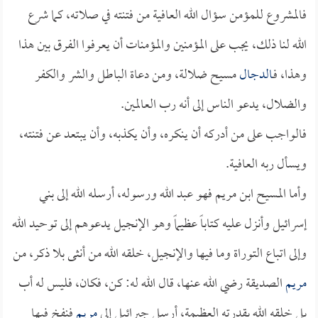
فالمشروع للمؤمن سؤال الله العافية من فتنته في صلاته، كما شرع
الله لنا ذلك، يجب على المؤمنين والمؤمنات أن يعرفوا الفرق بين هذا
وهذا، فـ
الدجال
مسيح ضلالة، ومن دعاة الباطل والشر والكفر
والضلال، يدعو الناس إلى أنه رب العالمين.
فالواجب على من أدركه أن ينكره، وأن يكذبه، وأن يبتعد عن فتنته،
ويسأل ربه العافية.
وأما المسيح ابن مريم فهو عبد الله ورسوله، أرسله الله إلى بني
إسرائيل وأنزل عليه كتاباً عظيماً وهو الإنجيل يدعوهم إلى توحيد الله
وإلى اتباع التوراة وما فيها والإنجيل، خلقه الله من أنثى بلا ذكر، من
مريم
الصديقة رضي الله عنها، قال الله له: كن، فكان، فليس له أب
بل خلقه الله بقدرته العظيمة، أرسل جبرائيل إلى
مريم
فنفخ فيها