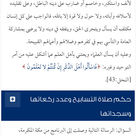
لأنف واستكبر، وخاصم أو ضارب على دينه الباطل، وعلى تقليده
لأسلافه وآبائه، ولا حول ولا قوة إلا بالله، فالواجب على كل إنسان
مكلف أن يسأل ويتحرى الحق، ويتفقه في دينه ولا يرضى بمشاركة
العامة والتأسي بهم في كفرهم وضلالهم وأعمالهم القبيحة.
وعليه أن يسأل العلماء ويعتني بأهل العلم عما أشكل عليه من أمر
التوحيد وغيره:
فَاسْأَلُوا أَهْلَ الذِّكْرِ إِنْ كُنْتُمْ لا تَعْلَمُونَ
[النحل:43].
حكم صلاة التسابيح وعدد ركعاتها
وسجداتها
السؤال: الرسالة التالية وصلت إلى البرنامج من مكة المكرمة،