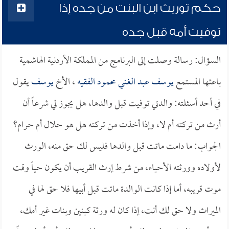
حكم توريث ابن البنت من جده إذا
توفيت أمه قبل جده
السؤال: رسالة وصلت إلى البرنامج من المملكة الأردنية الهاشمية
باعثها المستمع
يوسف عبد الغني محمود الفقيه
، الأخ
يوسف
يقول
في أحد أسئلته: والدتي توفيت قبل والدها، هل يجوز لي شرعاً أن
أرث من تركته أم لا، وإذا أخذت من تركته هل هو حلال أم حرام؟
الجواب: ما دامت ماتت قبل والدها فليس لك حق منه، الورث
لأولاده وورثته الأحياء، من شرط إرث القريب أن يكون حياً وقت
موت قريبه، أما إذا كانت الوالدة ماتت قبل أبيها فلا حق لها في
الميراث ولا حق لك أنت، إذا كان له ورثة كبنين وبنات غير أمك،