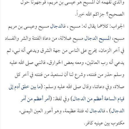
والذي نفهمه أن المسيح هو عيسى بن مريم، فوجهونا حول
الصحيح؟ جزاكم الله خيراً.
الجواب: كلاهما يقال له: مسيح ، فـ
الدجال
مسيح وعيسى بن مريم
مسيح،
المسيح الدجال
مسيح ضلالة، من دعاة الفتنة والشر والفساد
في آخر الزمان، يخرج على الناس من جهة الشرق ويدعي أنه نبي، ثم
يدعي أنه رب العالمين، ومعه بعض الخوارق، فالنبي صلى الله عليه
وسلم حذر من فتنته، وشرع لنا أن نستعيذ من فتنته في آخر كل
صلاة، وفي دعائنا، وقال صلى الله عليه وسلم: (
ما بين خلق آدم إلى
قيام الساعة أعظم من
الدجال
) وفي لفظ: (
أمر أعظم من أمر
الدجال
) ، فـ
الدجال
له فتنة عظيمة، وهو أعور العين اليمنى،
مكتوب بين عينيه كافر.