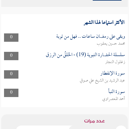
الأكثر استماعا لهذا الشهر
وبقى على رمضان ساعات .. فهل من توبة
0
محمد حسين يعقوب
سلسلة الحضارة النبوية (19) - الخَلقُ من الرزق
0
زغلول النجار
سورة الإنفطار
0
عبد الرشيد بن الشيخ علي صوفي
سورة النبأ
0
أحمد المعصراوي
عدد مرات