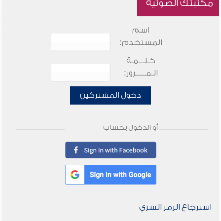
مكتبتك الصوتية
اسم
المستخدم:
كـلـــمـة
الـمـــــرور:
دخول المشتركين
أو الدخول بحساب
استرجاع الرمز السري