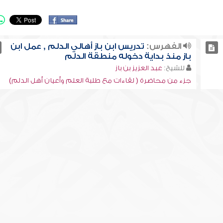
الفهرس:
تدريس ابن باز أهالي الدلم , عمل ابن
باز منذ بداية دخوله منطقة الدلم
للشيخ:
عبد العزيز بن باز
جزء من محاضرة ( لقاءات مع طلبة العلم وأعيان أهل الدلم)