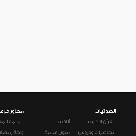
الصوتيات
محاور فرع
القرآن الكريم
أناشيد
الرحمة المه
محاضرات ودروس
متون علمية
واحة رمضان