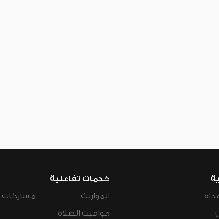
ية
خدمات تفاعلية
داة
المواريث
مشاركات ال
مواقيت الصلاة