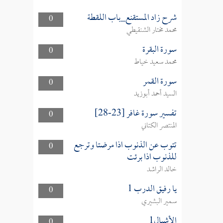
شرح زاد المستقنع_باب اللقطة
0
محمد مختار الشنقيطي
سورة البقرة
0
محمد سعيد خياط
سورة القمر
0
السيد أحمد أبوزيد
تفسير سورة غافر [23-28]
0
المنتصر الكتاني
تتوب عن الذنوب اذا مرضتا وترجع
0
للذنوب اذا برئت
خالد الراشد
يا رفيق الدرب 1
0
سمير البشيري
الأشبال1
0