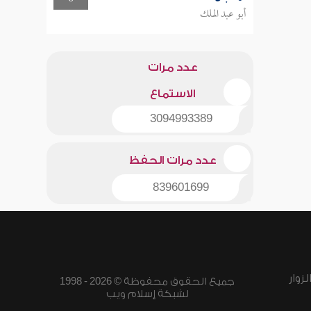
أبو عبد الملك
عدد مرات
الاستماع
3094993389
عدد مرات الحفظ
839601699
زوار
جميع الحقوق محفوظة © 2026 - 1998
لشبكة إسلام ويب