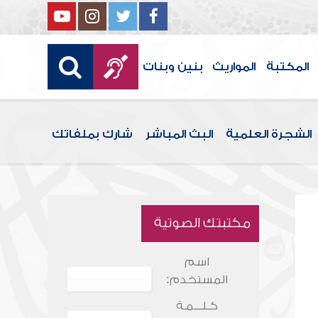
المكتبة
المواريث
بنين وبنات
الشجرة العلمية
البث المباشر
شارك بملفاتك
مكتبتك الصوتية
اسم
المستخدم:
كـلـــمـة