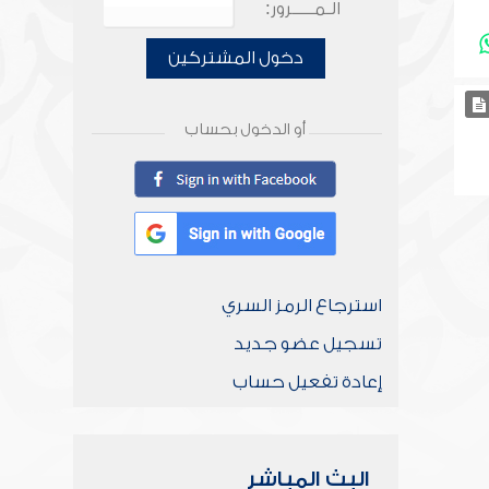
الـمـــــرور:
دخول المشتركين
أو الدخول بحساب
استرجاع الرمز السري
تسجيل عضو جديد
إعادة تفعيل حساب
البث المباشر