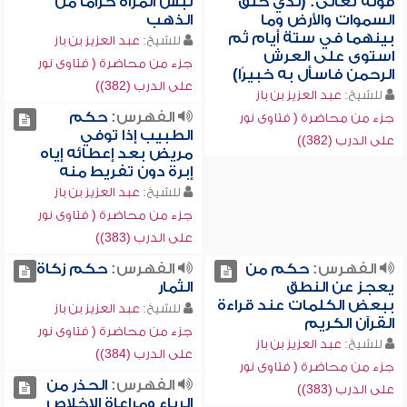
قوله تعالى: (لذي خلق
لبس المرأة حزاماً من
السموات والأرض وما
الذهب
بينهما في ستة أيام ثم
للشيخ:
عبد العزيز بن باز
استوى على العرش
جزء من محاضرة ( فتاوى نور
الرحمن فاسأل به خبيرًا)
على الدرب (382))
للشيخ:
عبد العزيز بن باز
الفهرس:
حكم
جزء من محاضرة ( فتاوى نور
الطبيب إذا توفي
على الدرب (382))
مريض بعد إعطائه إياه
إبرة دون تفريط منه
للشيخ:
عبد العزيز بن باز
جزء من محاضرة ( فتاوى نور
على الدرب (383))
الفهرس:
حكم من
الفهرس:
حكم زكاة
يعجز عن النطق
الثمار
ببعض الكلمات عند قراءة
للشيخ:
عبد العزيز بن باز
القرآن الكريم
جزء من محاضرة ( فتاوى نور
للشيخ:
عبد العزيز بن باز
على الدرب (384))
جزء من محاضرة ( فتاوى نور
الفهرس:
الحذر من
على الدرب (383))
الرياء ومراعاة الإخلاص