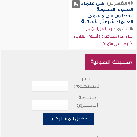
الفهرس:
هل علماء
العلوم الدنيوية
يدخلون في مسمى
العلماء شرعاً , الأسئلة
للشيخ:
عبد العزيز بن باز
جزء من محاضرة ( أخلاق العلماء
وأثرها في الأمة)
مكتبتك الصوتية
اسم
المستخدم:
كـلـــمـة
الـمـــــرور:
دخول المشتركين