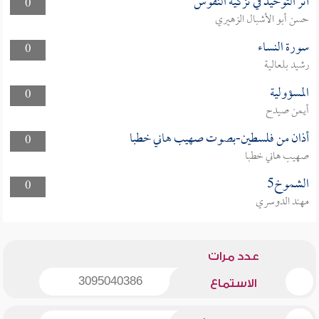
أثر التوحيد في تزكية النفوس
0
حسن أبو الأشبال الزهيري
سورة النساء
0
رشيد بلعالية
المسؤولية
0
أيمن صيدح
أذان من فلسطين-بصوت صهيب هاني خطبا
0
صهيب هاني خطبا
الشموخ5
0
مهند الدوسري
عدد مرات
3095040386
الاستماع