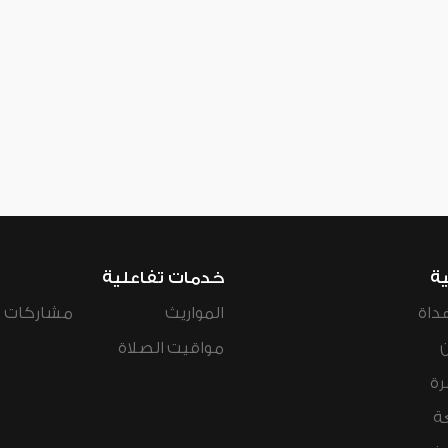
ية
خدمات تفاعلية
داة
المواريث
مشاركات ال
مواقيت الصلاة
رة
ة