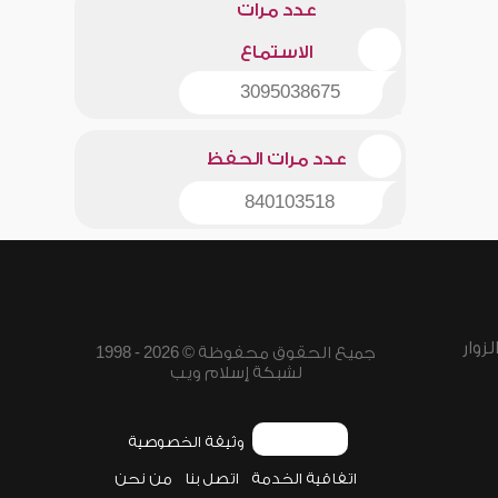
عدد مرات
الاستماع
3095038675
عدد مرات الحفظ
840103518
زوار
جميع الحقوق محفوظة © 2026 - 1998
لشبكة إسلام ويب
وثيقة الخصوصية
اتفاقية الخدمة
اتصل بنا
من نحن