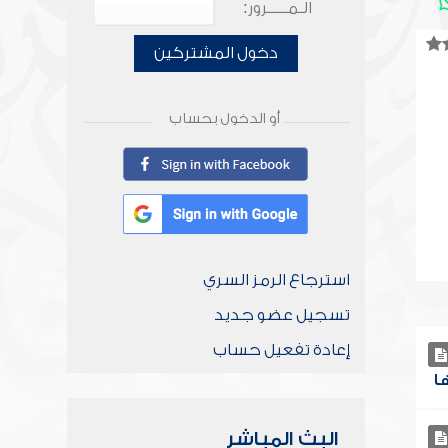
الـمـــــرور:
دخول المشتركين
أو الدخول بحساب
استرجاع الرمز السري
تسجيل عضو جديد
إعادة تفعيل حساب
البث المباشر