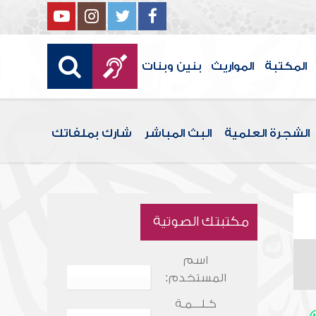
المكتبة
المواريث
بنين وبنات
الشجرة العلمية
البث المباشر
شارك بملفاتك
مكتبتك الصوتية
اسم
المستخدم:
كـلـــمـة