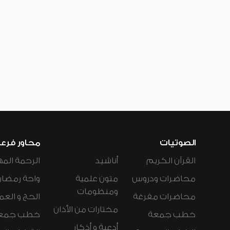
الصوتيات
محاور فرع
القرآن الكريم
أناشيد
الرحمة المه
محاضرات ودروس
متون علمية
واحة رمضان
ومنظومات
محاضرات مفرغة
الحج و العم
مختارات من الأذان
خطب جمعة
خطب جمع
أدعية و أذكار