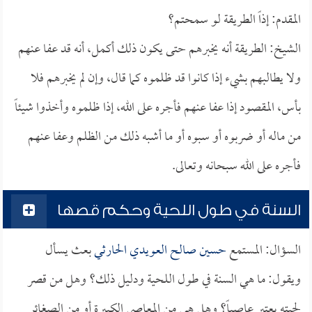
المقدم: إذاً الطريقة لو سمحتم؟
الشيخ: الطريقة أنه يخبرهم حتى يكون ذلك أكمل، أنه قد عفا عنهم
ولا يطالبهم بشيء إذا كانوا قد ظلموه كما قال، وإن لم يخبرهم فلا
بأس، المقصود إذا عفا عنهم فأجره على الله، إذا ظلموه وأخذوا شيئاً
من ماله أو ضربوه أو سبوه أو ما أشبه ذلك من الظلم وعفا عنهم
فأجره على الله سبحانه وتعالى.
السنة في طول اللحية وحكم قصها
السؤال: المستمع
حسين صالح العويدي الحارثي
بعث يسأل
ويقول: ما هي السنة في طول اللحية ودليل ذلك؟ وهل من قصر
لحيته يعتبر عاصياً؟ وهل هي من المعاصي الكبيرة أو من الصغائر