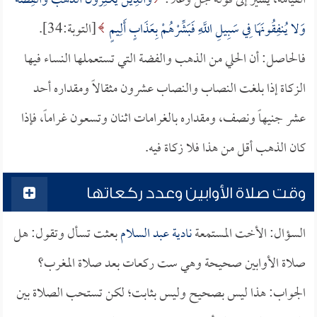
القيامة، يشير إلى قوله جل وعلا:
وَالَّذِينَ يَكْنِزُونَ الذَّهَبَ وَالْفِضَّةَ
وَلا يُنفِقُونَهَا فِي سَبِيلِ اللَّهِ فَبَشِّرْهُمْ بِعَذَابٍ أَلِيمٍ
[التوبة:34].
فالحاصل: أن الحلي من الذهب والفضة التي تستعملها النساء فيها
الزكاة إذا بلغت النصاب والنصاب عشرون مثقالاً ومقداره أحد
عشر جنيهاً ونصف، ومقداره بالغرامات اثنان وتسعون غراماً، فإذا
كان الذهب أقل من هذا فلا زكاة فيه.
وقت صلاة الأوابين وعدد ركعاتها
السؤال: الأخت المستمعة
نادية عبد السلام
بعثت تسأل وتقول: هل
صلاة الأوابين صحيحة وهي ست ركعات بعد صلاة المغرب؟
الجواب: هذا ليس بصحيح وليس بثابت؛ لكن تستحب الصلاة بين