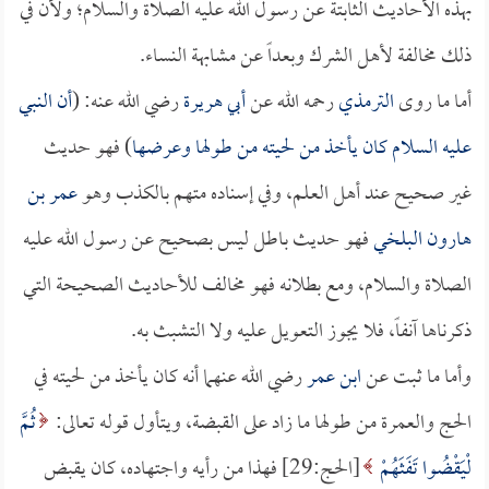
بهذه الأحاديث الثابتة عن رسول الله عليه الصلاة والسلام؛ ولأن في
ذلك مخالفة لأهل الشرك وبعداً عن مشابهة النساء.
أما ما روى
الترمذي
رحمه الله عن
أبي هريرة
رضي الله عنه: (
أن النبي
عليه السلام كان يأخذ من لحيته من طولها وعرضها
) فهو حديث
غير صحيح عند أهل العلم، وفي إسناده متهم بالكذب وهو
عمر بن
هارون البلخي
فهو حديث باطل ليس بصحيح عن رسول الله عليه
الصلاة والسلام، ومع بطلانه فهو مخالف للأحاديث الصحيحة التي
ذكرناها آنفاً، فلا يجوز التعويل عليه ولا التشبث به.
وأما ما ثبت عن
ابن عمر
رضي الله عنهما أنه كان يأخذ من لحيته في
الحج والعمرة من طولها ما زاد على القبضة، ويتأول قوله تعالى:
ثُمَّ
لْيَقْضُوا تَفَثَهُمْ
[الحج:29] فهذا من رأيه واجتهاده، كان يقبض