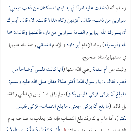
وسلم أنه (
دخلت عليه امرأة في يد ابنتها مسكتان من ذهب -يعني:
سوارين من ذهب- فقال: أتؤدين زكاة هذا؟ قالت: لا، قال: أيسرك
أن يسورك الله بهما يوم القيامة سوارين من نار، فألقتهما وقالت: هما
لله ولرسوله
) رواه الإمام
أبو داود
والإمام
النسائي
رحمة الله عليهما
في سننهما بإسناد صحيح.
وثبت عن
أم سلمة
رضي الله عنها (
أنها كانت تلبس أوضاحاً من
ذهب فقالت: يا رسول الله! أكنز هذا؟ فقال صلى الله عليه وسلم:
ما بلغ أن يزكى فزكي فليس بكنز
)، ولم يقل لها: ليس في الحلي زكاة،
بل قال: (
ما بلغ أن يزكى -يعني: ما بلغ النصاب- فزكي فليس
بكنز
)، أما ما لم يزك وقد بلغ النصاب فإنه كنز يعذب به صاحبه يوم