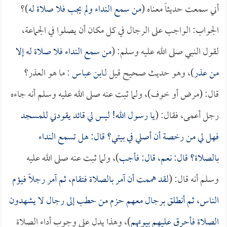
أني سمعت حديثاً معناه (
من سمع النداء ولم يجب فلا صلاة له
)؟
الجواب: الواجب على الرجال في كل مكان أن يصلوا في الجماعة،
لقول النبي صلى الله عليه وسلم: (
من سمع النداء فلا صلاة له إلا
من عذر
)، وهو حديث صحيح قيل لـ
ابن عباس
: ما هو العذر؟
قال: (مرض أو خوف)، ولما ثبت عنه صلى الله عليه وسلم أنه جاءه
رجل أعمى، فقال: (
يا رسول الله! ليس لي قائد يقودني للمسجد
فهل لي من رخصة أن أصلي في بيتي؟ قال: هل تسمع النداء
بالصلاة؟ قال: نعم، قال: فأجب
)، ولما ثبت عنه صلى الله عليه
وسلم أنه قال: (
لقد هممت أن آمر بالصلاة فتقام، ثم آمر رجلاً فيؤم
الناس، ثم أنطلق برجال معهم حزم من حطب إلى رجال لا يشهدون
الصلاة فأحرق عليهم بيوتهم
)، وهذا يدل على وجوب أداء الصلاة