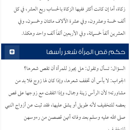
زكاة، أما إن كانت أكثر ففيها الزكاة بالحساب ربع العشر، في كل
ألف خمسة وعشرون، وفي عشرة الآلاف مائتان وخمسون، وفي
العشرين ألفاً خمسمائة، وفي الأربعين ألفاً ألف واحد وهكذا.
حكم قص المرأة شعر رأسها
السؤال: تسأل وتقول: هل يجوز للمرأة أن تقص شعرها؟
الجواب: لا بأس أن تخفف شعرها، وإذا كان لها زوج فلا بد من
مشاورته؛ لأن الرأس زينة وجمال، وإذا اتفقت مع زوجها على قص
بعضه للتخفيف لأنه طويل أو يشق عليها، فقد ثبت عن أزواج النبي
صلى الله عليه وسلم بعد وفاته أنهن قصصن من رءوسهن
للتخفيف.