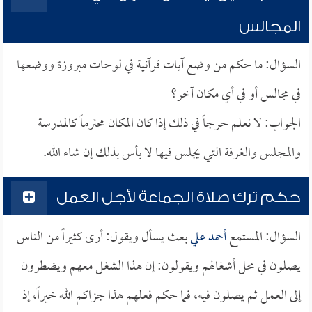
المجالس
السؤال: ما حكم من وضع آيات قرآنية في لوحات مبروزة ووضعها
في مجالس أو في أي مكان آخر؟
الجواب: لا نعلم حرجاً في ذلك إذا كان المكان محترماً كالمدرسة
والمجلس والغرفة التي يجلس فيها لا بأس بذلك إن شاء الله.
حكم ترك صلاة الجماعة لأجل العمل
السؤال: المستمع
أحمد علي
بعث يسأل ويقول: أرى كثيراً من الناس
يصلون في محل أشغالهم ويقولون: إن هذا الشغل معهم ويضطرون
إلى العمل ثم يصلون فيه، فما حكم فعلهم هذا جزاكم الله خيراً، إذ