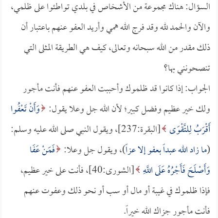
السؤال: هناك مجموعة من الأشخاص في بلدي تواطئوا على ظلمي،
والآن والحمد لله وقد فرج الله همي وأريد العفو عنهم باعتبار أن
ذلك مقدر من الله سبحانه وتعالى، كيف هي الطريقة المثلى التي
تنصحونني بها؟
الجواب: إذا كانوا قد ظلموك وأحببت العفو عنهم فأنت مأجور
ولك خير عظيم وفضل كبير؛ لأن الله جل وعلا يقول:
وَأَنْ تَعْفُوا
أَقْرَبُ لِلتَّقْوَى
[البقرة:237]، ويقول النبي صلى الله عليه وسلم:
(
ما زاد الله عبداً بعفو إلا عزاً
)، ويقول جل وعلا:
فَمَنْ عَفَا
وَأَصْلَحَ فَأَجْرُهُ عَلَى اللَّهِ
[الشورى:40]، فأنت على خير عظيم،
فإذا ظلموك في غيبة أو مال أو سب أو نحو ذلك وعفوت عنهم
فأنت مأجور جزاك الله خيراً.