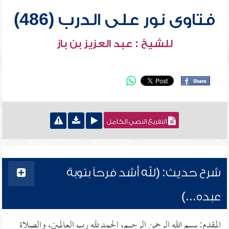
فتاوى نور على الدرب (486)
للشيخ : عبد العزيز بن باز
التفريغ النصي الكامل
شرح حديث: (لله أشد فرحاً بتوبة
عبده...)
المقدم: بسم الله الرحمن الرحيم، الحمد لله رب العالمين، والصلاة