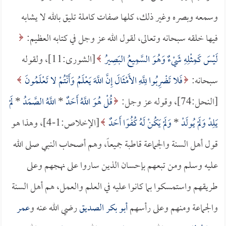
وسمعه وبصره وغير ذلك، كلها صفات كاملة تليق بالله لا يشابه
فيها خلقه سبحانه وتعالى، لقول الله عز وجل في كتابه العظيم:
لَيْسَ كَمِثْلِهِ شَيْءٌ وَهُوَ السَّمِيعُ البَصِيرُ
[الشورى:11]، ولقوله
سبحانه:
فَلا تَضْرِبُوا لِلَّهِ الأَمْثَالَ إِنَّ اللَّهَ يَعْلَمُ وَأَنْتُمْ لا تَعْلَمُونَ
[النحل:74]، وقوله عز وجل:
قُلْ هُوَ اللَّهُ أَحَدٌ
*
اللَّهُ الصَّمَدُ
*
لَمْ
يَلِدْ وَلَمْ يُولَدْ
*
وَلَمْ يَكُنْ لَهُ كُفُوًا أَحَدٌ
[الإخلاص:1-4]، وهذا هو
قول أهل السنة والجماعة قاطبة جميعاً، وهم أصحاب النبي صلى الله
عليه وسلم ومن تبعهم بإحسان الذين ساروا على نهجهم وعلى
طريقهم واستمسكوا بما كانوا عليه في العلم والعمل، هم أهل السنة
والجماعة ومنهم وعلى رأسهم
أبو بكر الصديق
رضي الله عنه و
عمر