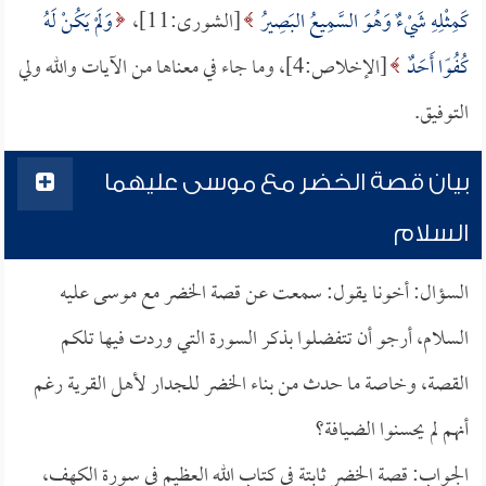
كَمِثْلِهِ شَيْءٌ وَهُوَ السَّمِيعُ البَصِيرُ
[الشورى:11]،
وَلَمْ يَكُنْ لَهُ
كُفُوًا أَحَدٌ
[الإخلاص:4]، وما جاء في معناها من الآيات والله ولي
التوفيق.
بيان قصة الخضر مع موسى عليهما
السلام
السؤال: أخونا يقول: سمعت عن قصة الخضر مع موسى عليه
السلام، أرجو أن تتفضلوا بذكر السورة التي وردت فيها تلكم
القصة، وخاصة ما حدث من بناء الخضر للجدار لأهل القرية رغم
أنهم لم يحسنوا الضيافة؟
الجواب: قصة الخضر ثابتة في كتاب الله العظيم في سورة الكهف،