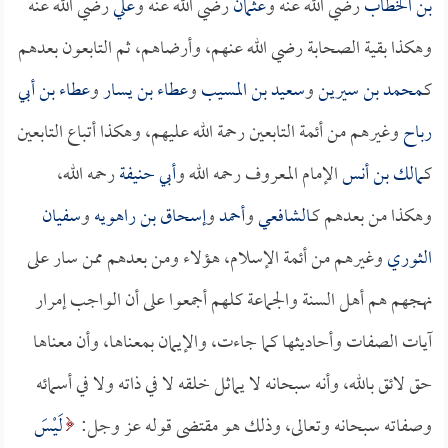
بن الخطاب
رضي الله عنه و
عثمان
رضي الله عنه و
علي
رضي الله عنه
وهكذا بقية الصحابة رضي الله عنهم، وأرضاهم، ثم التابعون بعدهم
كـ
محمد بن سيرين
و
سعيد بن المسيب
و
عطاء بن يسار
و
عطاء بن أبي
رباح
وغيرهم من أئمة التابعين رحمة الله عليهم، وهكذا أتباع التابعين
كـ
مالك بن أنس
الإمام المعروف رحمه الله و
أبي حنيفة
رحمه الله،
وهكذا من بعدهم كـ
الشافعي
و
أحمد
و
إسحاق بن راهويه
و
سفيان
الثوري
وغيرهم من أئمة الإسلام، هؤلاء ومن بعدهم ممن سار على
نهجهم هم أهل السنة والجماعة كلهم أجمعوا على أن الواجب إمرار
آيات الصفات وأحاديثها كما جاءت، والإيمان بمعناها، وأن معناها
حق لائق بالله، وأنه سبحانه لا يماثل خلقه لا في ذاته ولا في أسمائه
وصفاته سبحانه وتعالى، وذلك هو مقتضى قوله عز وجل:
لَيْسَ