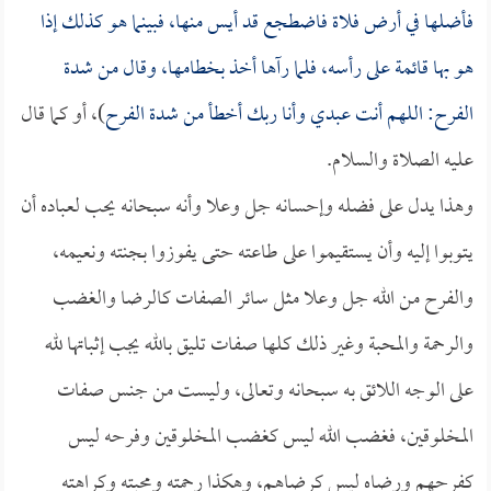
فأضلها في أرض فلاة فاضطجع قد أيس منها، فبينما هو كذلك إذا
هو بها قائمة على رأسه، فلما رآها أخذ بخطامها، وقال من شدة
الفرح: اللهم أنت عبدي وأنا ربك أخطأ من شدة الفرح
)، أو كما قال
عليه الصلاة والسلام.
وهذا يدل على فضله وإحسانه جل وعلا وأنه سبحانه يحب لعباده أن
يتوبوا إليه وأن يستقيموا على طاعته حتى يفوزوا بجنته ونعيمه،
والفرح من الله جل وعلا مثل سائر الصفات كالرضا والغضب
والرحمة والمحبة وغير ذلك كلها صفات تليق بالله يجب إثباتها لله
على الوجه اللائق به سبحانه وتعالى، وليست من جنس صفات
المخلوقين، فغضب الله ليس كغضب المخلوقين وفرحه ليس
كفرحهم ورضاه ليس كرضاهم، وهكذا رحمته ومحبته وكراهته