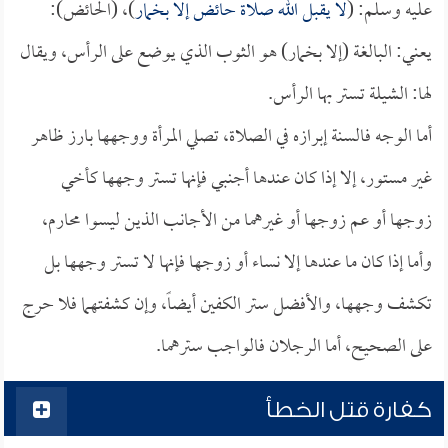
عليه وسلم: (
لا يقبل الله صلاة حائض إلا بخمار
)، (الحائض):
يعني: البالغة (إلا بخمار) هو الثوب الذي يوضع على الرأس، ويقال
لها: الشيلة تستر بها الرأس.
أما الوجه فالسنة إبرازه في الصلاة، تصلي المرأة ووجهها بارز ظاهر
غير مستور، إلا إذا كان عندها أجنبي فإنها تستر وجهها كأخي
زوجها أو عم زوجها أو غيرهما من الأجانب الذين ليسوا محارم،
وأما إذا كان ما عندها إلا نساء أو زوجها فإنها لا تستر وجهها بل
تكشف وجهها، والأفضل ستر الكفين أيضاً، وإن كشفتهما فلا حرج
على الصحيح، أما الرجلان فالواجب سترهما.
كفارة قتل الخطأ