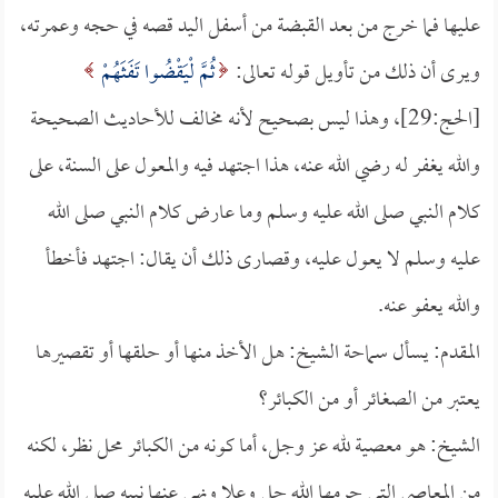
عليها فما خرج من بعد القبضة من أسفل اليد قصه في حجه وعمرته،
ويرى أن ذلك من تأويل قوله تعالى:
ثُمَّ لْيَقْضُوا تَفَثَهُمْ
[الحج:29]، وهذا ليس بصحيح لأنه مخالف للأحاديث الصحيحة
والله يغفر له رضي الله عنه، هذا اجتهد فيه والمعول على السنة، على
كلام النبي صلى الله عليه وسلم وما عارض كلام النبي صلى الله
عليه وسلم لا يعول عليه، وقصارى ذلك أن يقال: اجتهد فأخطأ
والله يعفو عنه.
المقدم: يسأل سماحة الشيخ: هل الأخذ منها أو حلقها أو تقصيرها
يعتبر من الصغائر أو من الكبائر؟
الشيخ: هو معصية لله عز وجل، أما كونه من الكبائر محل نظر، لكنه
من المعاصي التي حرمها الله جل وعلا ونهى عنها نبيه صلى الله عليه