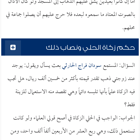
أما إن كانوا بعيدين يشق عليهم الذهاب إلى المسجد ولو كان الأذان
بالصوت المعتاد ما سمعوه لبعده فلا حرج عليهم أن يصلوا جماعة في
محلهم.
حكم زكاة الحلي ونصاب ذلك
السؤال: المستمع
سودان فراج الحارثي
بعث يسأل ويقول: يوجد
عند زوجتي ذهب تقدر قيمته بأكثر من خمسين ألف ريال، هل تجب
فيه الزكاة علماً بأنها تلبسه دائماً وهي تقصد منه الاستعمال للزينة
فقط؟
الجواب: الواجب في الحلي الزكاة في أصح قولي العلماء ولو كانت
تستعمل ذلك، وهي ربع العشر من الأربعين ألفاً ألف واحد، ومن