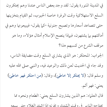
في المدينة المنورة يقول: لقد وجد بعض الناس عندنا وهم يحتكرون
السلع الاستهلاكية وقت الوفرة خاصة الحبوب، ثم القيام بتخزينها
حتى تتصاعد أسعارها وتصبح جنونية -كما يقول- فيبيعونها وهم في
أماكنهم بما يشتهون، فبماذا ينصح الإسلام أمثال هؤلاء، وما هو
موقف الشرع من كسبهم هذا؟
الجواب: المحتكر: هو الذي يشتري السلع وقت مضايقة الناس،
وقد جاء في الحديث لعن ذلك والوعيد فيه، والنبي صلى الله عليه
وسلم قال: (
لا يحتكر إلا خاطئ
)، وقال: (
من احتكر فهو خاطئ
)
يعني: فهو آثم.
قال العلماء: هم الذين يشترون السلع يعني: الطعام ونحوه مما
يحتاجه الناس في وقت الشدة، ويخزنه إذا اشتد الغلاء حتى يبيعه