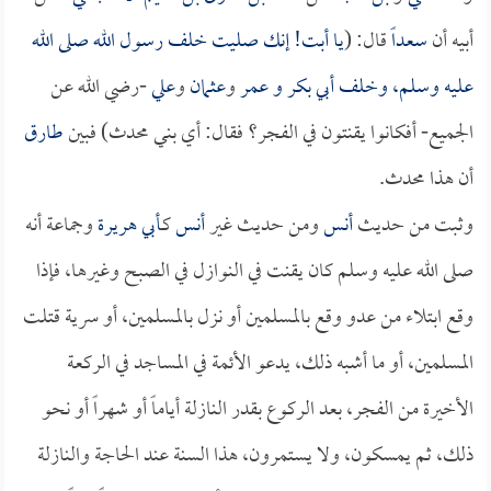
أبيه أن
سعداً
قال: (
يا أبت! إنك صليت خلف رسول الله صلى الله
عليه وسلم، وخلف
أبي بكر
و
عمر
و
عثمان
و
علي
-رضي الله عن
الجميع- أفكانوا يقنتون في الفجر؟ فقال: أي بني محدث) فبين
طارق
أن هذا محدث.
وثبت من حديث
أنس
ومن حديث غير
أنس
كـ
أبي هريرة
وجماعة أنه
صلى الله عليه وسلم كان يقنت في النوازل في الصبح وغيرها، فإذا
وقع ابتلاء من عدو وقع بالمسلمين أو نزل بالمسلمين، أو سرية قتلت
المسلمين، أو ما أشبه ذلك، يدعو الأئمة في المساجد في الركعة
الأخيرة من الفجر، بعد الركوع بقدر النازلة أياماً أو شهراً أو نحو
ذلك، ثم يمسكون، ولا يستمرون، هذا السنة عند الحاجة والنازلة