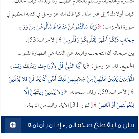
متسترة ومحتجبة، وتسلم بالكلام الطيب رداً وبدءاً، كيف حالك
كيف أولادك؟ إلى غير هذا.. كما قال الله عز وجل في كتابه العظيم في
سورة الأحزاب:
وَإِذَا سَأَلْتُمُوهُنَّ مَتَاعًا فَاسْأَلُوهُنَّ مِنْ وَرَاءِ
حِجَابٍ ذَلِكُمْ أَطْهَرُ لِقُلُوبِكُمْ وَقُلُوبِهِنَّ
[الأحزاب:53].
بين سبحانه أن التحجب والبعد عن الفتنة هي الطهارة لقلوب
الجميع، قال عز وجل:
يَا أَيُّهَا النَّبِيُّ قُلْ لِأَزْوَاجِكَ وَبَنَاتِكَ وَنِسَاءِ
الْمُؤْمِنِينَ يُدْنِينَ عَلَيْهِنَّ مِنْ جَلابِيبِهِنَّ ذَلِكَ أَدْنَى أَنْ يُعْرَفْنَ فَلا يُؤْذَيْنَ
[الأحزاب:59]، وقال سبحانه:
وَلا يُبْدِينَ زِينَتَهُنَّ إِلَّا
لِبُعُولَتِهِنَّ أَوْ آبَائِهِنَّ
[النور:31] الآية، واليد من الزينة.
بيان ما يقطع صلاة المرء إذا مر أمامه