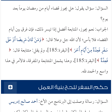
السؤال: سؤال يقول: هل يجوز قضاء أيام من رمضان يوماً بعد
يوم؟
الجواب: نعم يجوز، المتابعة أفضل إذا تيسر ذلك، فإن فرق بين أيام
القضاء فلا بأس؛ لأن الله جل وعلا قال:
وَمَنْ كَانَ مَرِيضًا أَوْ عَلَى
سَفَرٍ فَعِدَّةٌ مِنْ أَيَّامٍ أُخَرَ
[البقرة:185]، ولم يقل: متتابعة قال:
فَعِدَّةٌ
[البقرة:185]، وهذا يشمل المتتابعة والمفرقة، فالأمر في هذا
واسع والحمد لله.
حكم السفر للحج بنية العمل
السؤال: رسالة وصلت إلى البرنامج من الأخ:
أحمد صالح إدريس