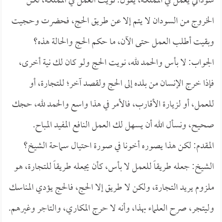
سوداني يعمل في المملكة، يقول: نويت العمل في المملكة، لكن
الخروج من السودان لا يتم إلا عن طريق الحج، فحضرت وحجيت
وبقيت أطلب العمل حتى الآن، ما حكم الحج والحالة هذه؟
الجواب: لا بأس والحمد لله، نويت الحج ولو كان لك نية أخرى،
فإذا خرج الإنسان من بلده إلى الحج ولقصد آخر؛ للتجارة، أو
للعمل، أو لزيارة الأقارب، فالأمر في هذا واسع والحمد لله، حجك
صحيح، ونسأل الله أن يسهل لك العمل النافع المفيد المباح.
المقدم: لكن هذا يصوره أخونا في صورة احتيال سماحة الشيخ؟
الشيخ: جعله طريقاً للعمل لا بأس، كأن يجعله طريقاً للتجارة، هو
ملزوم يريد التجارة، ولكن لا طريق إلا الحج، فالحج يؤدي المناسك
وليتجر، صرح العلماء بهذا، وأنه لا حرج المكاري، والتاجر وغيرهم.