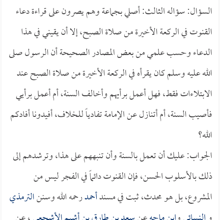
السؤال: سؤاله الثالث: أصلي بجماعة وهم يصرون على قراءة دعاء
القنوت في الركعة الأخيرة من صلاة الصبح، إلا أن يقيني في هذا
الدعاء وحسب علمي من بعض المصادر الصحيحة أن الرسول صلى
الله عليه وسلم كان يقرأه في الركعة الأخيرة من صلاة الصبح عند
الابتلاءات فقط، فهل أعمل برأيهم وأخالف السنة، أم أعمل برأيي
فأصيب السنة، أم أتنازل عن الإمامة تفادياً للخلاف، أفيدونا أفادكم
الله؟
الجواب: عليك أن تعمل بالسنة وأن تنبههم على هذا، وترشدهم إلى
ذلك بالأسلوب الحسن، فإن القنوت دائماً في الفجر ليس من
المشروع، بل هو محدث، ثبت في مسند
أحمد
رحمه الله وسنن
الترمذي
و
النسائي
و
ابن ماجه
عن
سعد بن طارق بن أشيم الأشجعي
، عن