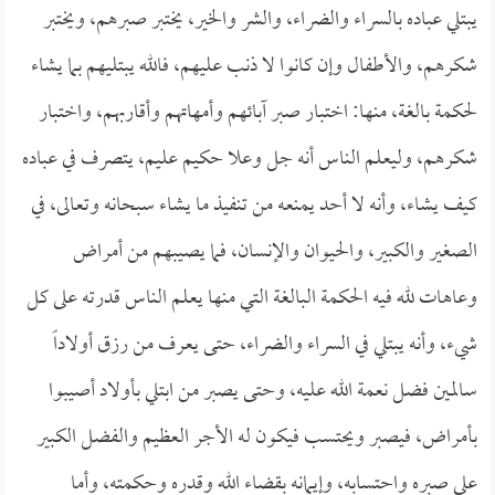
يبتلي عباده بالسراء والضراء، والشر والخير، يختبر صبرهم، ويختبر
شكرهم، والأطفال وإن كانوا لا ذنب عليهم، فالله يبتليهم بما يشاء
لحكمة بالغة، منها: اختبار صبر آبائهم وأمهاتهم وأقاربهم، واختبار
شكرهم، وليعلم الناس أنه جل وعلا حكيم عليم، يتصرف في عباده
كيف يشاء، وأنه لا أحد يمنعه من تنفيذ ما يشاء سبحانه وتعالى، في
الصغير والكبير، والحيوان والإنسان، فما يصيبهم من أمراض
وعاهات لله فيه الحكمة البالغة التي منها يعلم الناس قدرته على كل
شيء، وأنه يبتلي في السراء والضراء، حتى يعرف من رزق أولاداً
سالمين فضل نعمة الله عليه، وحتى يصبر من ابتلي بأولاد أصيبوا
بأمراض، فيصبر ويحتسب فيكون له الأجر العظيم والفضل الكبير
على صبره واحتسابه، وإيمانه بقضاء الله وقدره وحكمته، وأما