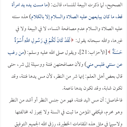
الصحيح، لما ذكرت البيعة للنساء، قالت: (
ما مست يده يد امرأة
قط، ما كان يبايعهن عليه الصلاة والسلام إلا بالكلام
) هذه سنته
عليه الصلاة والسلام عدم مصافحة النساء، لا في البيعة ولا في
غيرها، والله سبحانه يقول:
لَقَدْ كَانَ لَكُمْ فِي رَسُولِ اللَّهِ أُسْوَةٌ
حَسَنَةٌ
[الأحزاب:21]، ويقول صلى الله عليه وسلم: (
من رغب
عن سنتي فليس مني
) ولأن مصافحتهن فتنة ووسيلة إلى شر، حتى
قال بعض أهل العلم: إنها شر من النظر، لأن مس يدها فتنة، وقد
تكون شابة، وقد تكون يدها ناعمة.
فالحاصل: أن مس اليد فتنة، فهو من جنس النظر أو أشد من النظر
وهو محرم، فيكفي المؤمن ما ثبت في السنة ولا يجوز له مخالفتها
ولاسيما في مثل هذه المقامات الخطيرة، رزق الله الجميع التوفيق