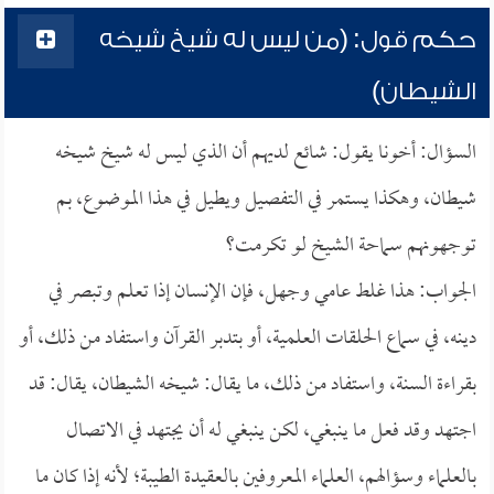
حكم قول: (من ليس له شيخ شيخه
الشيطان)
السؤال: أخونا يقول: شائع لديهم أن الذي ليس له شيخ شيخه
شيطان، وهكذا يستمر في التفصيل ويطيل في هذا الموضوع، بم
توجهونهم سماحة الشيخ لو تكرمت؟
الجواب: هذا غلط عامي وجهل، فإن الإنسان إذا تعلم وتبصر في
دينه، في سماع الحلقات العلمية، أو بتدبر القرآن واستفاد من ذلك، أو
بقراءة السنة، واستفاد من ذلك، ما يقال: شيخه الشيطان، يقال: قد
اجتهد وقد فعل ما ينبغي، لكن ينبغي له أن يجتهد في الاتصال
بالعلماء وسؤالهم، العلماء المعروفين بالعقيدة الطيبة؛ لأنه إذا كان ما