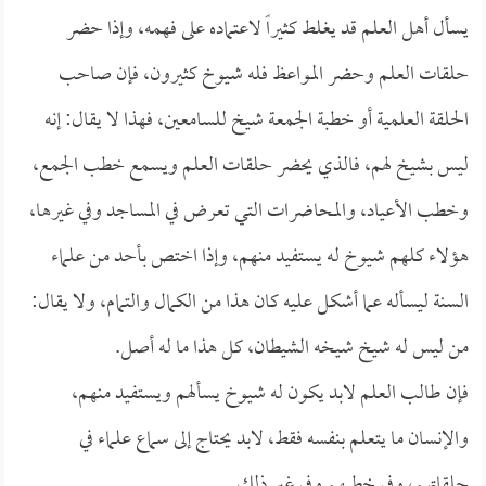
يسأل أهل العلم قد يغلط كثيراً لاعتماده على فهمه، وإذا حضر
حلقات العلم وحضر المواعظ فله شيوخ كثيرون، فإن صاحب
الحلقة العلمية أو خطبة الجمعة شيخ للسامعين، فهذا لا يقال: إنه
ليس بشيخ لهم، فالذي يحضر حلقات العلم ويسمع خطب الجمع،
وخطب الأعياد، والمحاضرات التي تعرض في المساجد وفي غيرها،
هؤلاء كلهم شيوخ له يستفيد منهم، وإذا اختص بأحد من علماء
السنة ليسأله عما أشكل عليه كان هذا من الكمال والتمام، ولا يقال:
من ليس له شيخ شيخه الشيطان، كل هذا ما له أصل.
فإن طالب العلم لابد يكون له شيوخ يسألهم ويستفيد منهم،
والإنسان ما يتعلم بنفسه فقط، لابد يحتاج إلى سماع علماء في
حلقاتهم، وفي خطبهم وفي غير ذلك.