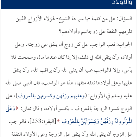
والأولاد
السؤال: هل من كلمة -يا سماحة الشيخ- لهؤلاء الأزواج الذين
تلزمهم النفقة على زوجاتهم وأولادهم؟
الجواب: نعم، الواجب على كل زوج أن ينفق على زوجته، وعلى
أولاده وأن يتقي الله في ذلك، إلا إذا كان عندها مال وسمحت فلا
بأس، وإلا فالواجب عليه أن يتقي الله وأن يراقب الله، وأن ينفق
عليها وعلى أولادها نفقة مثلها، هذا هو الواجب، قال النبي صلى الله
عليه وسلم في الأزواج: (
وعليهم رزقهن وكسوتهن بالمعروف
)، على
الزوج كسوة الزوجة بالمعروف .. يكسو أولاده، وقال تعالى:
وَعَلَى
الْمَوْلُودِ لَهُ رِزْقُهُنَّ وَكِسْوَتُهُنَّ بِالْمَعْرُوفِ
[البقرة:233]، فالواجب
على الزوج أن يتقي الله وأن ينفق على الزوجة وعلى الأولاد النفقة