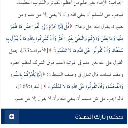
الجواب: الإفتاء بغير علم من أعظم الكبائر والذنوب العظيمة،
فيجب على المسلم أن يتقي الله وأن لا يفتي إلا عن علم وعن
بصيرة، يقول الله جل وعلا:
قُلْ إِنَّمَا حَرَّمَ رَبِّيَ الْفَوَاحِشَ مَا ظَهَرَ
مِنْهَا وَمَا بَطَنَ وَالإِثْمَ وَالْبَغْيَ بِغَيْرِ الْحَقِّ وَأَنْ تُشْرِكُوا بِاللَّهِ مَا لَمْ يُنَزِّلْ بِهِ
سُلْطَانًا وَأَنْ تَقُولُوا عَلَى اللَّهِ مَا لا تَعْلَمُونَ
[الأعراف:33]، جعل
القول على الله بغير علم في المرتبة العليا فوق الشرك، لعظم خطره
وعظم فساده، قال تعالى في وصف الشيطان:
إِنَّمَا يَأْمُرُكُمْ بِالسُّوءِ
وَالْفَحْشَاءِ وَأَنْ تَقُولُوا عَلَى اللَّهِ مَا لا تَعْلَمُونَ
[البقرة:169]،
فالواجب على كل مسلم أن يتقي الله وأن لا يقول إلا عن علم.
حكم تارك الصلاة