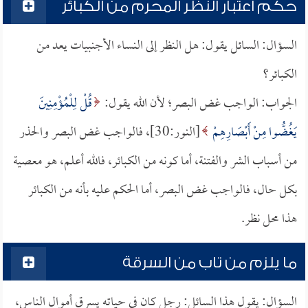
حكم اعتبار النظر المحرم من الكبائر
السؤال: السائل يقول: هل النظر إلى النساء الأجنبيات يعد من
الكبائر؟
الجواب: الواجب غض البصر؛ لأن الله يقول:
قُلْ لِلْمُؤْمِنِينَ
يَغُضُّوا مِنْ أَبْصَارِهِمْ
[النور:30]، فالواجب غض البصر والحذر
من أسباب الشر والفتنة، أما كونه من الكبائر، فالله أعلم، هو معصية
بكل حال، فالواجب غض البصر، أما الحكم عليه بأنه من الكبائر
هذا محل نظر.
ما يلزم من تاب من السرقة
السؤال: يقول هذا السائل: رجل كان في حياته يسرق أموال الناس،