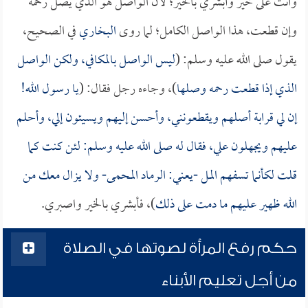
وأنت على خير وأبشري بالخير؛ لأن الواصل هو الذي يصل رحمه
وإن قطعت، هذا الواصل الكامل؛ لما روى
البخاري
في الصحيح،
يقول صلى الله عليه وسلم: (
ليس الواصل بالمكافي، ولكن الواصل
الذي إذا قطعت رحمه وصلها
)، وجاءه رجل فقال: (
يا رسول الله!
إن لي قرابة أصلهم ويقطعونني، وأحسن إليهم ويسيئون إلي، وأحلم
عليهم ويجهلون علي، فقال له صلى الله عليه وسلم: لئن كنت كما
قلت لكأنما تسفهم المل -يعني: الرماد المحمى- ولا يزال معك من
الله ظهير عليهم ما دمت على ذلك
)، فأبشري بالخير واصبري.
حكم رفع المرأة لصوتها في الصلاة
من أجل تعليم الأبناء