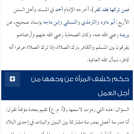
فمن تركها فقد كفر
)، أخرجه الإمام
أحمد
في المسند وأهل السنن
الأربع:
أبو داود
و
الترمذي
و
النسائي
و
ابن ماجه
بإسناد صحيح، عن
بريدة
رضي الله عنه، وكان الصحابة رضي الله عنهم وأرضاهم
يفرقون بين المسلم والكافر بترك الصلاة، إذا ترك الصلاة عرفوا أنه
كافر، نسأل الله العافية.
حكم كشف المرأة عن وجهها من
أجل العمل
السؤال: هذه التي رمزت لاسمها بـ (أ. م. ع) تقيم بجدة مؤقتاً تقول:
أنا مدرسة أعمل بمدرسة مشتركة بين البنين والبنات في إحدى البلاد