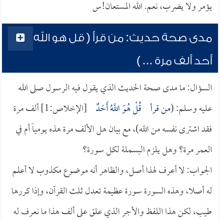
يؤمر ولا يضرب، نعم. الله المستعان!س
مدى صحة حديث: من قرأ ( قل هو الله
أحد ألف مرة ... )
السؤال: ما مدى صحة الحديث الذي يقول فيه الرسول صلى الله
عليه وسلم: (
من قرأ
قُلْ هُوَ اللَّهُ أَحَدٌ
[الإخلاص:1] ألف مرة
فقد اشترى نفسه من الله)، مع بيان هل الألف مرة هذه يومياً أم في
العمر مرة؟ وهل يلزم البسملة لكل سورة؟
الجواب: لا أعرف لهذا أصل، والظاهر أنه موضوع مكذوب لا أعلم
له أصلا، وهذه السورة سورة عظيمة تعدل ثلث القرآن، وإذا كررها
طيب، لكن هذا اللفظ والأجر الذي علق على ألف هذا ما نعرف له