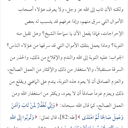
ولكنه الآن تاب إلى الله عز وجل، ولا يعرف هؤلاء أصحاب
الأموال التي سرق منهم، وإذا عرفهم قد يتسبب له بعض
الإحراجات، فماذا يفعل الآن يا سماحة الشيخ؟ وهل تقبل منه
التوبة؟ وماذا يعمل بتلك الأموال التي قد سرقها من هؤلاء الناس؟
الجواب: عليه التوبة إلى الله والندم والإقلاع من ذلك، والحذر من
السرقة مستقبلاً، والاستغفار من ذلك والإكثار من العمل الصالح،
والعزم الصادق أن لا يعود هذه التوبة، يندم على الماضي ويقلع من
ذلك ويعزم عزماً صادقاً أن لا يعود، ويكثر من استغفار الله ومن
العمل الصالح، كما قال الله سبحانه:
وَإِنِّي لَغَفَّارٌ لِمَنْ تَابَ وَآمَنَ
وَعَمِلَ صَالِحًا ثُمَّ اهْتَدَى
[طه:82]، قال تعالى:
وَتُوبُوا إِلَى اللَّهِ