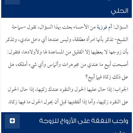
الحلي
السؤال:
أم فوزية
من الأحساء بعثت بهذا السؤال، تقول -سماحة
الشيخ- تذكر بأنها امرأة مطلقة، وليس عندها أي دخل مادي، وتذكر
بأن زوجها لا يعطيها إلا القليل من المساعدة لها ولأولادها، فتقول:
أصبحت أبيع ما عندي من مجوهرات وألماس وأي شيء أملكه، هل
على ذلك زكاة فيما أبيع؟
الجواب: إذا حال عليها الحول والنقود عندك زكيها، إذا حال الحول
على النقود زكيها، وأما إذا أنفقتيها قبل أن يحول الحول ما فيها زكاة.
واجب النفقة على الأزواج للزوجة