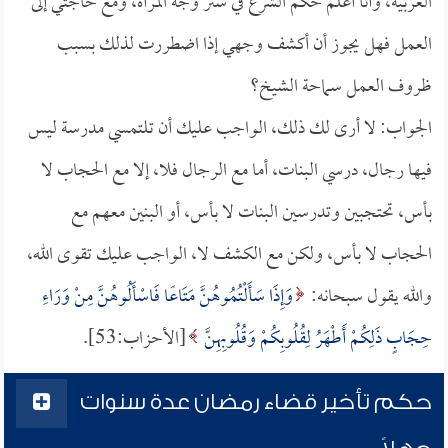
العربية، وأنا أعلم حكم الشرع في ستر وجه المرأة، ومع حاجتي إلى
العمل فهل يجوز أن أكشف وجهي إذا اضطررت لذلك بسبب
ظروف العمل سماحة الشيخ؟
الجواب: لا أرى لك ذلك، الواجب عليك أن تلتمسي مدرسة ليس
فيها رجال، درسي البنات، أما مع الرجال فلا، إلا مع الحجاب لا
بأس، تحتجبين وتدرسين البنات لا بأس، أو البنين معهم مع
الحجاب لا بأس، ولكن مع الكشف لا، الواجب عليك تقوى الله،
والله يقول سبحانه:
وَإِذَا سَأَلْتُمُوهُنَّ مَتَاعًا فَاسْأَلُوهُنَّ مِنْ وَرَاءِ
حِجَابٍ ذَلِكُمْ أَطْهَرُ لِقُلُوبِكُمْ وَقُلُوبِهِنَّ
[الأحزاب:53].
حكم تأخير قضاء رمضان عدة سنوات