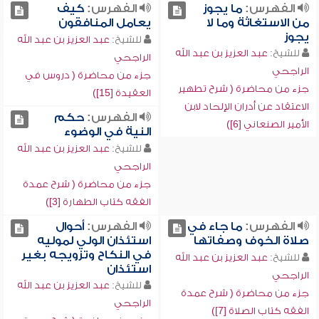
الفهرس:
ما يجوز
الفهرس:
كيف
من الاستغاثة وما لا
يعامل المنافقون
يجوز
للشيخ:
عبد العزيز بن عبد الله
للشيخ:
عبد العزيز بن عبد الله
الراجحي
الراجحي
جزء من محاضرة ( دروس في
جزء من محاضرة ( شرح تطهير
العقيدة [15])
الاعتقاد عن أدران الإلحاد لابن
الفهرس:
حكم
الأمير الصنعاني [6])
النية في الوضوء
للشيخ:
عبد العزيز بن عبد الله
الراجحي
جزء من محاضرة ( شرح عمدة
الفقه كتاب الطهارة [3])
الفهرس:
ما جاء في
الفهرس:
أحوال
صلاة الخوف وصفاتها
استئذان الولي لموليه
في النكاح وتزويجه بغير
للشيخ:
عبد العزيز بن عبد الله
استئذان
الراجحي
للشيخ:
عبد العزيز بن عبد الله
جزء من محاضرة ( شرح عمدة
الراجحي
الفقه كتاب الصلاة [7])