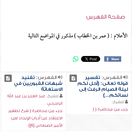
صفحة الفهرس
الأعلام : ( عمر بن الخطاب ) مذكور في المواضع التالية
الفهرس:
تفسير
الفهرس:
تفنيد
قوله تعالى: (أحل لكم
شبهات القبوريين في
ليلة الصيام الرفث إلى
الاستغاثة
نسائكم...)
للشيخ:
عبد العزيز بن عبد الله
للشيخ:
الراجحي
جزء من محاضرة ( )
جزء من محاضرة ( شرح تطهير
الاعتقاد عن أدران الإلحاد لابن
الأمير الصنعاني [6])