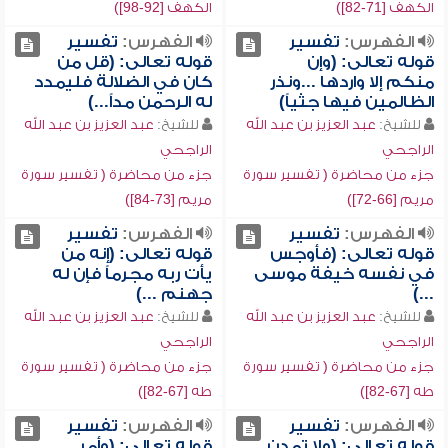
الكهف [71-82])
الكهف [92-98])
الفهرس:
تفسير
الفهرس:
تفسير
قوله تعالى: (وإن
قوله تعالى: (قل من
منكم إلا واردها ...ونذر
كان في الضلالة فليمدد
الظالمين فيها جثياً)
له الرحمن مداً...)
للشيخ:
عبد العزيز بن عبد الله
للشيخ:
عبد العزيز بن عبد الله
الراجحي
الراجحي
جزء من محاضرة ( تفسير سورة
جزء من محاضرة ( تفسير سورة
مريم [66-72])
مريم [73-84])
الفهرس:
تفسير
الفهرس:
تفسير
قوله تعالى: (فأوجس
قوله تعالى: (إنه من
في نفسه خيفة موسى
يأت ربه مجرماً فإن له
...)
جهنم ...)
للشيخ:
عبد العزيز بن عبد الله
للشيخ:
عبد العزيز بن عبد الله
الراجحي
الراجحي
جزء من محاضرة ( تفسير سورة
جزء من محاضرة ( تفسير سورة
طه [67-82])
طه [67-82])
الفهرس:
تفسير
الفهرس:
تفسير
قوله تعالى: (ولا تمدن
قوله تعالى: (وأمر