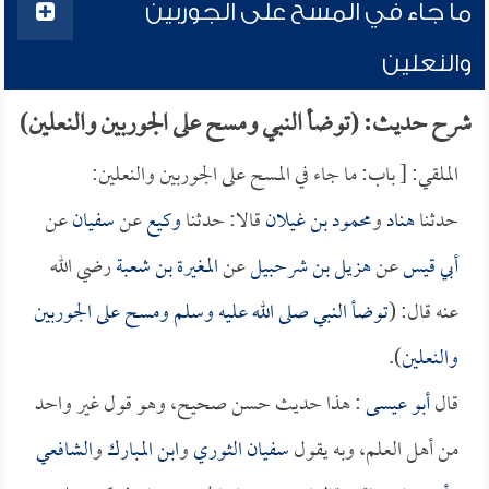
ما جاء في المسح على الجوربين
والنعلين
شرح حديث: (توضأ النبي ومسح على الجوربين والنعلين)
الملقي: [ باب: ما جاء في المسح على الجوربين والنعلين:
حدثنا
هناد
و
محمود بن غيلان
قالا: حدثنا
وكيع
عن
سفيان
عن
أبي قيس
عن
هزيل بن شرحبيل
عن
المغيرة بن شعبة
رضي الله
عنه قال: (
توضأ النبي صلى الله عليه وسلم ومسح على الجوربين
والنعلين
).
قال
أبو عيسى
: هذا حديث حسن صحيح، وهو قول غير واحد
من أهل العلم، وبه يقول
سفيان الثوري
و
ابن المبارك
و
الشافعي