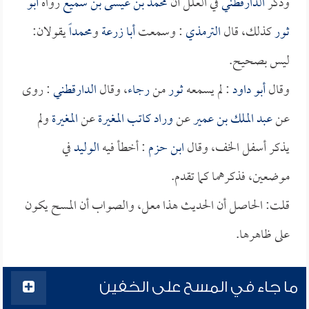
وذكر
الدارقطني
في العلل أن
محمد بن عيسى بن سميع
رواه
أبو
ثور
كذلك، قال
الترمذي
: وسمعت
أبا زرعة
و
محمداً
يقولان:
ليس بصحيح.
وقال
أبو داود
: لم يسمعه
ثور
من
رجاء
، وقال
الدارقطني
: روى
عن
عبد الملك بن عمير
عن
وراد كاتب المغيرة
عن
المغيرة
ولم
يذكر أسفل الخف، وقال
ابن حزم
: أخطأ فيه
الوليد
في
موضعين، فذكرهما كما تقدم.
قلت: الحاصل أن الحديث هذا معل، والصواب أن المسح يكون
على ظاهرها.
ما جاء في المسح على الخفين