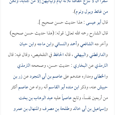
سفراً أن لا ننزع خفافنا ثلاثة أيام ولياليهن إلا من جنابة، ولكن
من غائط وبول ونوم
).
قال
أبو عيسى
: هذا حديث حسن صحيح ].
قال الشارح رحمه الله تعالى: قوله: (هذا حديث حسن صحيح)
وأخرجه
الشافعي
و
أحمد
و
النسائي
و
ابن ماجه
و
ابن حبان
و
الدارقطني
و
البيهقي
، قاله
الحافظ
في التلخيص، وقال فيه: قال
الترمذي
عن
البخاري
: حديث حسن، وصححه
الترمذي
و
الخطابي
ومداره عندهم على
عاصم بن أبي النجود
عن
زر بن
حبيش
عنه، وذكر
ابن منده أبو القاسم
أنه رواه عن
عاصم
أكثر
من أربعين نفساً، وتابع
عاصماً
عليه
عبد الوهاب بن بخت
و
إسماعيل بن أبي خالد
و
طلحة بن مصرف
و
المنهال بن عمرو