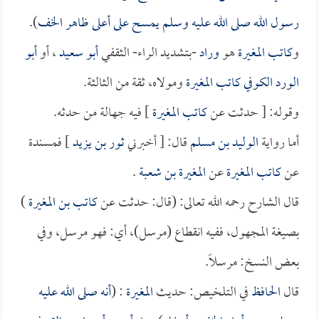
رسول الله صلى الله عليه وسلم يمسح على أعلى ظاهر الخف
).
و
كاتب المغيرة
هو
وراد
-بتشديد الراء- الثقفي
أبو سعيد
، أو
أبو
الورد الكوفي كاتب المغيرة
ومولاه، ثقة من الثالثة.
وقوله: [ حدثت عن
كاتب المغيرة
] فيه جهالة من حدثه.
أما رواية
الوليد بن مسلم
قال: [ أخبرني
ثور بن يزيد
] فمسندة
عن
كاتب المغيرة
عن
المغيرة بن شعبة
.
قال الشارح رحمه الله تعالى: (قال: حدثت عن
كاتب بن المغيرة
)
بصيغة المجهول، ففيه انقطاع (مرسل)، أي: فهو مرسل، وفي
بعض النسخ: مرسلاً.
قال
الحافظ
في التلخيص: حديث
المغيرة
: (
أنه صلى الله عليه