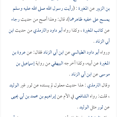
بن الزبير
عن
المغيرة
: (
رأيت رسول الله صلى الله عليه وسلم
يمسح على خفيه ظاهرهما
)، قال: وهذا أصح من حديث
رجاء
عن
كاتب المغيرة
، وكذا رواه
أبو داود
و
الترمذي
من حديث
ابن
أبي الزناد
.
ورواه
أبو داود الطيالسي
عن
ابن أبي الزناد
فقال: عن
عروة بن
المغيرة
عن أبيه، وكذا أخرجه
البيهقي
من رواية
إسماعيل بن
موسى
عن
ابن أبي الزناد
.
وقال
الترمذي
: هذا حديث معلول لم يسنده عن ثور غير
الوليد
، قلت: رواه
الشافعي
في الأم عن
إبراهيم بن محمد بن أبي يحيى
عن
ثور
مثل
الوليد
.