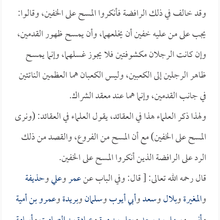
وقد خالف في ذلك الرافضة فأنكروا المسح على الخفين، وقالوا:
يجب على من عليه خفين أن يخلعهما، وأن يمسح ظهور القدمين،
وإن كانت الرجلان مكشوفتين فلا يجوز غسلهما، وإنما يمسح
ظاهر الرجلين إلى الكعبين، وليس الكعبان هما العظمين الناتئين
في جانب القدمين، وإنما هما عند معقد الشراك.
ولهذا ذكر العلماء هذا في العقائد، يقول العلماء في العقائد: (ونرى
المسح على الخفين) مع أن المسح من الفروع، والقصد من ذلك
الرد على الرافضة الذين أنكروا المسح على الخفين.
قال رحمه الله تعالى: [ قال: وفي الباب عن
عمر
و
علي
و
حذيفة
و
المغيرة
و
بلال
و
سعد
و
أبي أيوب
و
سلمان
و
بريدة
و
عمرو بن أمية