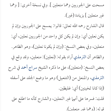
مسحت على الجوربين وهما منعلين ]. وفي نسخة أخرى: [ وهما
غير منعلين ] بزيادة (غير).
قال الشارح رحمه الله تعالى: قالوا: يمسح على الجوربين وإن لم
يكن نعلين أي: وإن لم يكن كل واحد من الجوربين نعلين، أي:
منعلين، وفي بعض النسخ: (وإن لم يكونا نعلين)، وهو الظاهر.
والظاهر أن
الترمذي
أراد بقوله: (نعلين): منعلين، وقد وقع في
بعض النسخ: (منعلين)، على ما ذكره الشيخ
سراج أحمد
في شرح
الترمذي
، والمنعل من (التنعيل) وهو ما وضع الجلد على أسفله
(إذا كانا ثخينين) أي: غليظين.
قلت: فسرها على أنهما غير النعلين، والشارح كأنه ما اطلع على
قوله: (وهما غير منعلين).