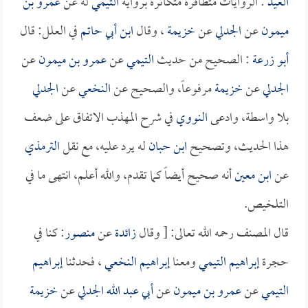
العيد
: الروايات متظافرة متكاثرة برواية
التيمي
له عن
عمرو بن
ميمون
عن
الجدلي
عن
خزيمة
، وقال
ابن أبي حاتم
في العلل: قال
أبو زرعة
: الصحيح من حديث
التيمي
عن
عمرو بن ميمون
عن
الجدلي
عن
خزيمة
مرفوعاً، والصحيح عن
النخعي
عن
الجدلي
بلا واسطة، وادعى
النووي
في شرح المهذب الاتفاق على ضعف
هذا الحديث، وتصحيح
ابن حبان
له يرد عليه، مع نقل
الترمذي
عن
ابن معين
أنه صحيح أيضاً كما تقدم، والله أعلم، انتهى ما في
التلخيص.
قال المصنف رحمه الله تعالى: [ وقال
زائدة
عن
منصور
: كنا في
حجرة
إبراهيم التيمي
ومعنا
إبراهيم النخعي
، فحدثنا
إبراهيم
التيمي
عن
عمرو بن ميمون
عن
أبي عبد الله الجدلي
عن
خزيمة