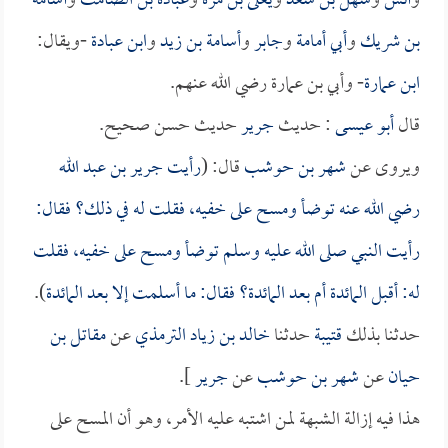
و
أنس
و
سهل بن سعد
و
يعلى بن مرة
و
عبادة بن الصامت
و
أسامة
بن شريك
و
أبي أمامة
و
جابر
و
أسامة بن زيد
و
ابن عبادة
-ويقال:
ابن عمارة
- وأبي بن عمارة رضي الله عنهم.
قال
أبو عيسى
: حديث
جرير
حديث حسن صحيح.
ويروى عن
شهر بن حوشب
قال: (
رأيت
جرير بن عبد الله
رضي الله عنه توضأ ومسح على خفيه، فقلت له في ذلك؟ فقال:
رأيت النبي صلى الله عليه وسلم توضأ ومسح على خفيه، فقلت
له: أقبل المائدة أم بعد المائدة؟ فقال: ما أسلمت إلا بعد المائدة
).
حدثنا بذلك
قتيبة
حدثنا
خالد بن زياد الترمذي
عن
مقاتل بن
حيان
عن
شهر بن حوشب
عن
جرير
].
هذا فيه إزالة الشبهة لمن اشتبه عليه الأمر، وهو أن المسح على