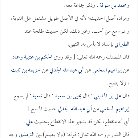
و
محمد بن سوقة
، وذكر جماعة معه.
ومراده أصل الحديث؛ لأنه في الأصل طويل مشتمل على التوبة،
والمرء مع من أحب، وغير ذلك، لكن حديث طلحة عند
الطبراني
بإسناد لا بأس به، انتهى.
قال المصنف رحمه الله تعالى: [ وقد روى
الحكم بن عتيبة
و
حماد
عن
إبراهيم النخعي
عن
أبي عبد الله الجدلي
عن
خزيمة بن ثابت
، ولا يصح.
قال
علي بن المديني
: قال
يحيى بن سعيد
: قال
شعبة
: لم يسمع
إبراهيم النخعي
من
أبي عبد الله الجدلي
حديث المسح ].
أي أنه منقطع، لكن قد ينجبر هذا الانقطاع بحديث
علي
.
قال الشارح رحمه الله تعالى: قوله: (ولا يصح) بين
الترمذي
وجه