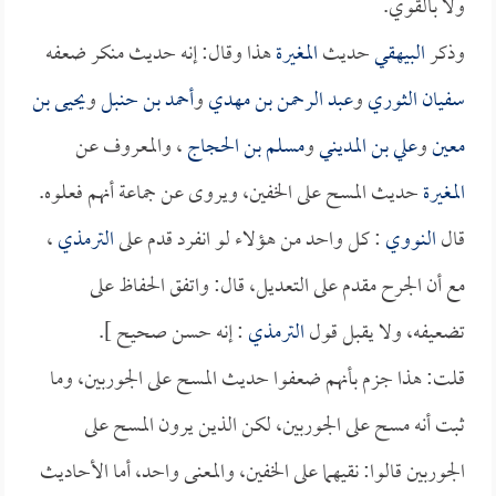
ولا بالقوي.
وذكر
البيهقي
حديث
المغيرة
هذا وقال: إنه حديث منكر ضعفه
سفيان الثوري
و
عبد الرحمن بن مهدي
و
أحمد بن حنبل
و
يحيى بن
معين
و
علي بن المديني
و
مسلم بن الحجاج
، والمعروف عن
المغيرة
حديث المسح على الخفين، ويروى عن جماعة أنهم فعلوه.
قال
النووي
: كل واحد من هؤلاء لو انفرد قدم على
الترمذي
،
مع أن الجرح مقدم على التعديل، قال: واتفق الحفاظ على
تضعيفه، ولا يقبل قول
الترمذي
: إنه حسن صحيح ].
قلت: هذا جزم بأنهم ضعفوا حديث المسح على الجوربين، وما
ثبت أنه مسح على الجوربين، لكن الذين يرون المسح على
الجوربين قالوا: نقيهما على الخفين، والمعنى واحد، أما الأحاديث