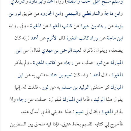
وسلم مسح أعلى الخف وأسفله
) رواه
أحمد
و
أبو داود
و
الترمذي
و
ابن ماجة
و
الدارقطني
و
البيهقي
و
ابن الجارود
من طريق
ثور بن
يزيد
عن
رجاء بن حيوة
عن
كاتب المغيرة
عن
المغيرة
، وفي رواية
ابن ماجة
عن
وراد كاتب المغيرة
قال
الأثرم
عن
أحمد
: إنه كان
يضعفه، ويقول: ذكرته لـ
عبد الرحمن بن مهدي
فقال: عن
ابن
المبارك
عن
ثور
حدثت عن
رجاء
عن
كاتب المغيرة
، ولم يذكر
المغيرة
، قال
أحمد
: وقد كان
نعيم بن حماد
حدثني به عن
ابن
المبارك
كما حدثني
الوليد بن مسلم
به عن
ثور
، فقلت له: إنما
يقول هذا
الوليد
، فأما
ابن المبارك
فيقول: حدثت عن
رجاء
ولا
يذكر
المغيرة
، فقال لي
نعيم
: هذا حديثي الذي أسأل عنه،
فأخرج إلي كتابه القديم بخط عتيق، فإذا فيه ملحق بين السطرين