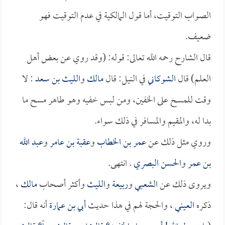
الصواب التوقيت، أما قول المالكية في عدم التوقيت فهو
ضعيف.
قال الشارح رحمه الله تعالى: قوله: (وقد روي عن بعض أهل
العلم) قال
الشوكاني
في النيل: قال
مالك
و
الليث بن سعد
: لا
وقت للمسح على الخفين، ومن لبس خفيه وهو طاهر مسح ما
بدا له، والمقيم والمسافر في ذلك سواء.
وروي مثل ذلك عن
عمر بن الخطاب
و
عقبة بن عامر
و
عبد الله
بن عمر
و
الحسن البصري
. انتهى.
ويروى ذلك عن
الشعبي
و
ربيعة
و
الليث
وأكثر أصحاب
مالك
،
ذكره
العيني
، والحجة لهم في هذا حديث
أبي بن عمارة
أنه قال: