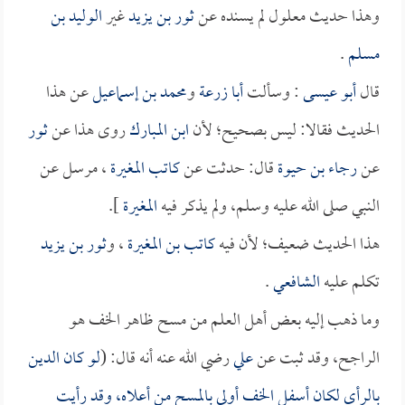
وهذا حديث معلول لم يسنده عن
ثور بن يزيد
غير
الوليد بن
مسلم
.
قال
أبو عيسى
: وسألت
أبا زرعة
و
محمد بن إسماعيل
عن هذا
الحديث فقالا: ليس بصحيح؛ لأن
ابن المبارك
روى هذا عن
ثور
عن
رجاء بن حيوة
قال: حدثت عن
كاتب المغيرة
، مرسل عن
النبي صلى الله عليه وسلم، ولم يذكر فيه
المغيرة
].
هذا الحديث ضعيف؛ لأن فيه
كاتب بن المغيرة
، و
ثور بن يزيد
تكلم عليه
الشافعي
.
وما ذهب إليه بعض أهل العلم من مسح ظاهر الخف هو
الراجح، وقد ثبت عن
علي
رضي الله عنه أنه قال: (
لو كان الدين
بالرأي لكان أسفل الخف أولى بالمسح من أعلاه، وقد رأيت