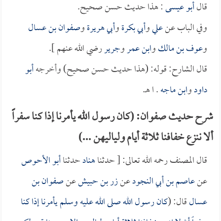
قال
أبو عيسى
: هذا حديث حسن صحيح.
وفي الباب عن
علي
و
أبي بكرة
و
أبي هريرة
و
صفوان بن عسال
و
عوف بن مالك
و
ابن عمر
و
جرير
رضي الله عنهم ].
قال الشارح: قوله: (هذا حديث حسن صحيح) وأخرجه
أبو
داود
و
ابن ماجه
. ا هـ.
شرح حديث صفوان: (كان رسول الله يأمرنا إذا كنا سفراً
ألا ننزع خفافنا ثلاثة أيام ولياليهن ...)
قال المصنف رحمه الله تعالى: [ حدثنا
هناد
حدثنا
أبو الأحوص
عن
عاصم بن أبي النجود
عن
زر بن حبيش
عن
صفوان بن
عسال
قال: (
كان رسول الله صلى الله عليه وسلم يأمرنا إذا كنا