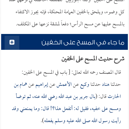
المسح على الخفين -وكذا الجوربين- للمشقة الحاصلة في نزعهما عند
كل وضوء، ويلحق بالخفين العمامة المحنكة، فإنه يجوز الاكتفاء
بالمسح عليها عن مسح الرأس؛ دفعاً لمشقة نزعها على المكلف.
ما جاء في المسح على الخفين
شرح حديث المسح على الخفين
قال المصنف رحمه الله تعالى: [ باب في المسح على الخفين:
حدثنا
هناد
حدثنا
وكيع
عن
الأعمش
عن
إبراهيم
عن
همام بن
الحارث
قال: (
بال
جرير بن عبد الله
رضي الله عنه، ثم توضأ
ومسح على خفيه، فقيل له: أتفعل هذا؟! قال: وما يمنعني وقد
رأيت رسول الله صلى الله عليه وسلم يفعله
).