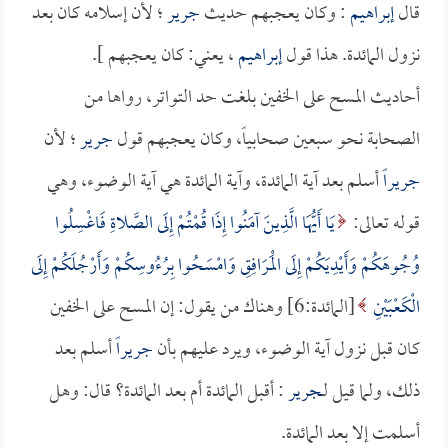
قال
إبراهيم
: وكان يعجبهم حديث
جرير
؛ لأن إسلامه كان بعد
نزول المائدة. هذا قول
إبراهيم
، يعني: كان يعجبهم ].
أحاديث المسح على الخفين بلغت حد التواتر، رواها من
الصحابة نحو سبعين صحابياً، وكان يعجبهم قول
جرير
؛ لأن
جريراً
أسلم بعد آية المائدة، وآية المائدة هي آية الوضوء، وهي
قوله تعالى:
يَا أَيُّهَا الَّذِينَ آمَنُوا إِذَا قُمْتُمْ إِلَى الصَّلاةِ فَاغْسِلُوا
وُجُوهَكُمْ وَأَيْدِيَكُمْ إِلَى الْمَرَافِقِ وَامْسَحُوا بِرُءُوسِكُمْ وَأَرْجُلَكُمْ إِلَى
الْكَعْبَيْنِ
[المائدة:6] وهناك من يقول: إن المسح على الخفين
كان قبل نزول آية الوضوء، ويرد عليهم بأن
جريراً
أسلم بعد
ذلك، ولما قيل لـ
جرير
: أقبل المائدة أم بعد المائدة؟ قال: وهل
أسلمت إلا بعد المائدة.