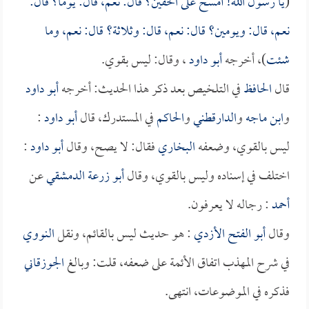
(
يا رسول الله! أمسح على الخفين؟ قال: نعم، قال: يوماً؟ قال:
نعم، قال: ويومين؟ قال: نعم، قال: وثلاثة؟ قال: نعم، وما
شئت
)، أخرجه
أبو داود
، وقال: ليس بقوي.
قال
الحافظ
في التلخيص بعد ذكر هذا الحديث: أخرجه
أبو داود
و
ابن ماجه
و
الدارقطني
و
الحاكم
في المستدرك، قال
أبو داود
:
ليس بالقوي، وضعفه
البخاري
فقال: لا يصح، وقال
أبو داود
:
اختلف في إسناده وليس بالقوي، وقال
أبو زرعة الدمشقي
عن
أحمد
: رجاله لا يعرفون.
وقال
أبو الفتح الأزدي
: هو حديث ليس بالقائم، ونقل
النووي
في شرح المهذب اتفاق الأئمة على ضعفه، قلت: وبالغ
الجوزقاني
فذكره في الموضوعات، انتهى.