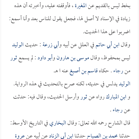
بخط ليس بالقديم عن
المغيرة
، فأوقفته عليه، وأخبرته أن هذه
زيادة في الإسناد لا أصل لها، فجعل يقول للناس بعد وأنا أسمع:
اضربوا على هذا الحديث.
وقال
ابن أبي حاتم
في العلل عن أبيه و
أبي زرعة
: حديث
الوليد
ليس بمحفوظ، وقال
موسى بن هارون
و
أبو داود
: لم يسمع
ثور
من
رجاء
. حكاه
قاسم بن أصبغ
عنه ا هـ.
الوليد
يدلس في حديثه، لكنه صرح بالتحديث في هذه الرواية.
و
ابن المبارك
رواه عن
ثور
وأرسل الحديث، وقال فيه: حدثت
عن
رجاء
.
قال الشارح رحمه الله تعالى: وقال
البخاري
في التاريخ الأوسط:
حدثنا
محمد بن الصباح
حدثنا
ابن أبي الزناد
عن أبيه عن
عروة