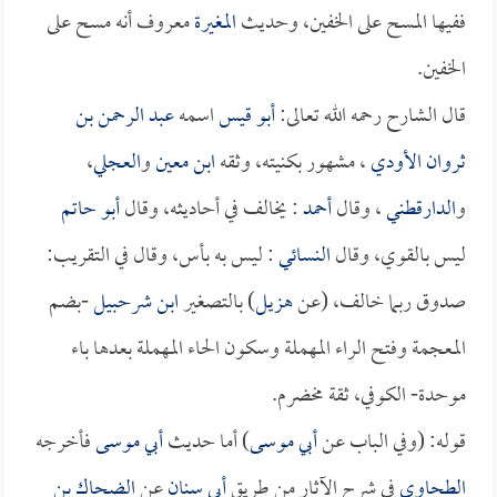
ففيها المسح على الخفين، وحديث
المغيرة
معروف أنه مسح على
الخفين.
قال الشارح رحمه الله تعالى:
أبو قيس
اسمه
عبد الرحمن بن
ثروان الأودي
، مشهور بكنيته، وثقه
ابن معين
و
العجلي
،
و
الدارقطني
، وقال
أحمد
: يخالف في أحاديثه، وقال
أبو حاتم
ليس بالقوي، وقال
النسائي
: ليس به بأس، وقال في التقريب:
صدوق ربما خالف، (عن
هزيل
) بالتصغير
ابن شرحبيل
-بضم
المعجمة وفتح الراء المهملة وسكون الحاء المهملة بعدها باء
موحدة- الكوفي، ثقة مخضرم.
قوله: (وفي الباب عن
أبي موسى
) أما حديث
أبي موسى
فأخرجه
الطحاوي
في شرح الآثار من طريق
أبي سنان
عن
الضحاك بن