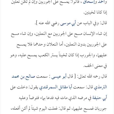
و
أحمد
و
إسحاق
، قالوا: يمسح على الجوربين وإن لم تكن نعلين
إذا كانا ثخينين.
قال: وفي الباب عن
أبي موسى
رضي الله عنه ].
إن شاء الإنسان مسح على الجوربين مع النعلين، وإن شاء مسح
على الجوربين بدون النعلين، أما النعلان وحدهما فلا يمسح
عليهما، والجورب إذا كان ثخيناً يستر الكعب يمسح عليه، وهو
في معنى الخف.
قال رحمه الله تعالى: [ قال
أبو عيسى
: سمعت
صالح بن محمد
الترمذي
قال: سمعت
أبا مقاتل السمرقندي
يقول: دخلت على
أبي حنيفة
في مرضه الذي مات فيه فدعا بماء فتوضأ وعليه
جوربان فمسح عليهما، ثم قال: فعلت اليوم شيئاً لم أكن أفعله،