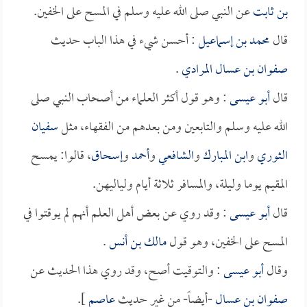
بن ثابت
عن النبي صلى الله عليه وسلم في المسح على الخفين.
قال
محمد بن إسماعيل
: أحسن شيء في هذا الباب حديث
صفوان بن عسال المرادي
.
قال
أبو عيسى
: وهو قول أكثر العلماء من أصحاب النبي صلى
الله عليه وسلم والتابعين ومن بعدهم من الفقهاء، مثل
سفيان
الثوري
و
ابن المبارك
و
الشافعي
و
أحمد
و
إسحاق
، قالوا: يمسح
المقيم يوما وليلة، والمسافر ثلاثة أيام ولياليهن.
قال
أبو عيسى
: وقد روي عن بعض أهل العلم أنهم لم يوقتوا في
المسح على الخفين، وهو قول
مالك بن أنس
.
وقال
أبو عيسى
: والتوقيت أصح، وقد روي هذا الحديث عن
صفوان بن عسال
-أيضاً- من غير حديث
عاصم
].