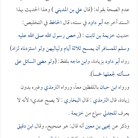
عدم الصحة بقوله: (قال
علي بن المديني
) وهذا الحديث بهذا
السند أخرجه
أبو داود
في سننه، قال
الحافظ
في التخليص:
حديث
خزيمة بن ثابت
: (
رخص رسول الله صلى الله عليه
وسلم للمسافر أن يمسح ثلاثة أيام ولياليهن ولو استزدناه لزاد
)
رواه
أبو داود
بزيادة، و
ابن ماجه
بلفظ: (
ولو مضى السائل على
مسألته لجعلها خمساً
).
ورواه
ابن حبان
باللفظين معاً، ورواه
الترمذي
وغيره بدون
زيادة، قال
الترمذي
: قال
البخاري
: لا يصح عندي؛ لأنه لا
يعرف
للجدلي
سماع من
خزيمة
.
وذكر عن
يحيى بن معين
أنه قال: هو صحيح، وقال
ابن دقيق