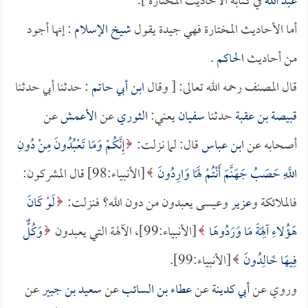
عبد الله
في كتابه الأحاديث المختارة ].
أما الأحاديث المختارة فهي جيدة يقول
شيخ الإسلام
: إنها أجود
من أحاديث
الحاكم
.
قال المصنف رحمه الله تعالى: [ وقال
ابن أبي حاتم
: حدثنا أبي حدثنا
قبيصة بن عقبة
حدثنا
سفيان
يعني:
الثوري
عن
الأعمش
عن
أصحابه عن
ابن عباس
قال: لما نزلت:
إِنَّكُمْ وَمَا تَعْبُدُونَ مِنْ دُونِ
اللَّهِ حَصَبُ جَهَنَّمَ أَنْتُمْ لَهَا وَارِدُونَ
[الأنبياء:98] قال المشركون:
فالملائكة و
عزير
وعيسى يعبدون من دون الله؟ فنزلت:
لَوْ كَانَ
هَؤُلاءِ آلِهَةً مَا وَرَدُوهَا
[الأنبياء:99]، الآلهة التي يعبدون
وَكُلٌّ
فِيهَا خَالِدُونَ
[الأنبياء:99].
وروي عن
أبي كدينة
عن
عطاء بن السائب
عن
سعيد بن جبير
عن