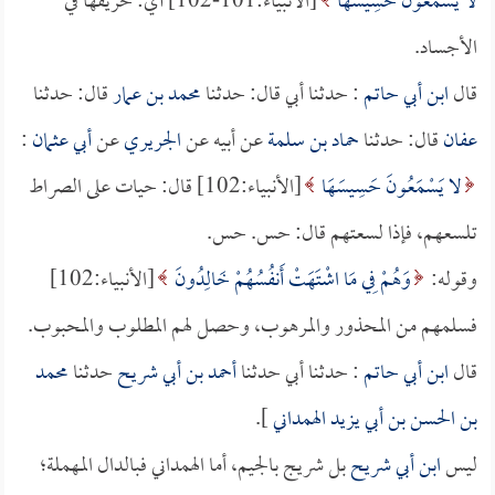
لا يَسْمَعُونَ حَسِيسَهَا
[الأنبياء:101-102] أي: حريقها في
الأجساد.
قال
ابن أبي حاتم
: حدثنا أبي قال: حدثنا
محمد بن عمار
قال: حدثنا
عفان
قال: حدثنا
حماد بن سلمة
عن أبيه عن
الجريري
عن
أبي عثمان
:
لا يَسْمَعُونَ حَسِيسَهَا
[الأنبياء:102] قال: حيات على الصراط
تلسعهم، فإذا لسعتهم قال: حس. حس.
وقوله:
وَهُمْ فِي مَا اشْتَهَتْ أَنفُسُهُمْ خَالِدُونَ
[الأنبياء:102]
فسلمهم من المحذور والمرهوب، وحصل لهم المطلوب والمحبوب.
قال
ابن أبي حاتم
: حدثنا أبي حدثنا
أحمد بن أبي شريح
حدثنا
محمد
بن الحسن بن أبي يزيد الهمداني
].
ليس
ابن أبي شريح
بل شريج بالجيم، أما الهمداني فبالدال المهملة؛