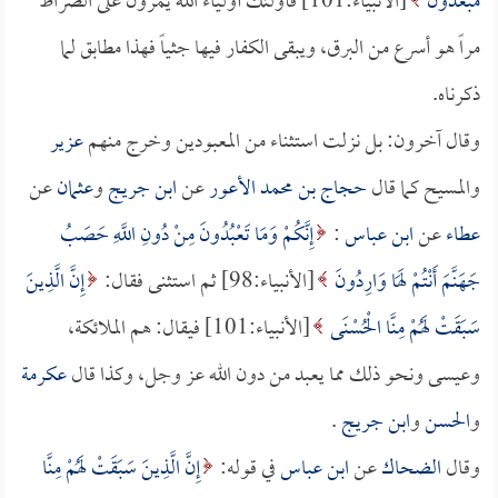
مُبْعَدُونَ
[الأنبياء:101] فأولئك أولياء الله يمرون على الصراط
مراً هو أسرع من البرق، ويبقى الكفار فيها جثياً فهذا مطابق لما
ذكرناه.
وقال آخرون: بل نزلت استثناء من المعبودين وخرج منهم
عزير
والمسيح كما قال
حجاج بن محمد الأعور
عن
ابن جريج
و
عثمان
عن
عطاء
عن
ابن عباس
:
إِنَّكُمْ وَمَا تَعْبُدُونَ مِنْ دُونِ اللَّهِ حَصَبُ
جَهَنَّمَ أَنْتُمْ لَهَا وَارِدُونَ
[الأنبياء:98] ثم استثنى فقال:
إِنَّ الَّذِينَ
سَبَقَتْ لَهُمْ مِنَّا الْحُسْنَى
[الأنبياء:101] فيقال: هم الملائكة،
وعيسى ونحو ذلك مما يعبد من دون الله عز وجل، وكذا قال
عكرمة
و
الحسن
و
ابن جريج
.
وقال
الضحاك
عن
ابن عباس
في قوله:
إِنَّ الَّذِينَ سَبَقَتْ لَهُمْ مِنَّا