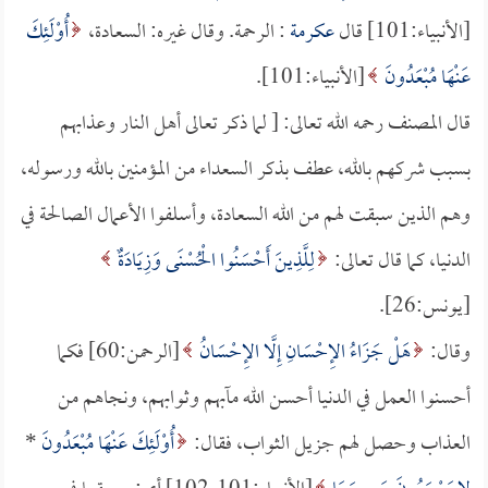
[الأنبياء:101] قال
عكرمة
: الرحمة. وقال غيره: السعادة،
أُوْلَئِكَ
عَنْهَا مُبْعَدُونَ
[الأنبياء:101].
قال المصنف رحمه الله تعالى: [ لما ذكر تعالى أهل النار وعذابهم
بسبب شركهم بالله، عطف بذكر السعداء من المؤمنين بالله ورسوله،
وهم الذين سبقت لهم من الله السعادة، وأسلفوا الأعمال الصالحة في
الدنيا، كما قال تعالى:
لِلَّذِينَ أَحْسَنُوا الْحُسْنَى وَزِيَادَةٌ
[يونس:26].
وقال:
هَلْ جَزَاءُ الإِحْسَانِ إِلَّا الإِحْسَانُ
[الرحمن:60] فكما
أحسنوا العمل في الدنيا أحسن الله مآبهم وثوابهم، ونجاهم من
العذاب وحصل لهم جزيل الثواب، فقال:
أُوْلَئِكَ عَنْهَا مُبْعَدُونَ
*