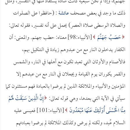
جهنم)، وإذا لم تكن سبعية كانت شاذة يستفاد منها في التفسير، ومثل
ذلك ما وجد في بعض مصحف
عائشة
: (حافظوا على الصلوات
والصلاة الوسطى صلاة العصر) يحمل على أنه تفسير، فقوله تعالى:
حَصَبُ جَهَنَّمَ
[الأنبياء:98] معناه: حطب جهنم. والمعنى: أن
الكفار يدخلون النار مع من عبدوهم زيادة في التنكيل بهم،
فالأصنام والأوثان التي تعبد تكون مع أهلها في النار، والشمس
والقمر يكوران يوم القيامة ويجعلان في النار مع من عبدهم إلا
المؤمنين والأنبياء والملائكة الذين لم يرضوا بالعبادة فهم مستثنون كما
سيأتي في الآية التي بعدها، وهي قوله تعالى:
إِنَّ الَّذِينَ سَبَقَتْ لَهُمْ
مِنَّا الْحُسْنَى أُوْلَئِكَ عَنْهَا مُبْعَدُونَ
[الأنبياء:101] فعيسى عليه
السلام عُبد، ولكنه لم يرض وكذلك الملائكة لم يرضوا بعبادتهم