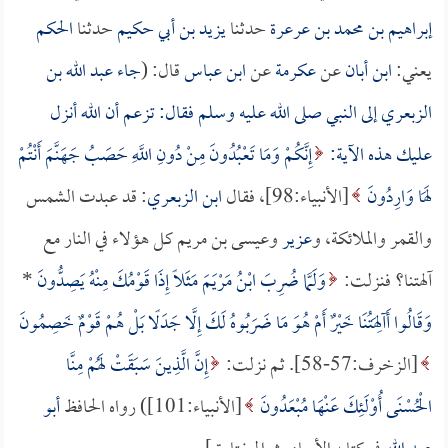
إبراهيم بن محمد بن عرعرة
حدثنا
يزيد بن أبي حكيم
حدثنا
الحكم
يعني:
ابن أبان
عن
عكرمة
عن
ابن عباس
قال: (
جاء
عبد الله بن
الزبعري
إلى النبي صلى الله عليه وسلم فقال: تزعم أن الله أنزل
عليك هذه الآية:
إِنَّكُمْ وَمَا تَعْبُدُونَ مِنْ دُونِ اللَّهِ حَصَبُ جَهَنَّمَ أَنْتُمْ
لَهَا وَارِدُونَ
[الأنبياء:98]، فقال
ابن الزبعري
: قد عبدت الشمس
والقمر والملائكة، و
عزير
وعيسى بن مريم كل هؤلاء في النار مع
آلهتنا؟ فنزلت:
وَلَمَّا ضُرِبَ ابْنُ مَرْيَمَ مَثَلًا إِذَا قَوْمُكَ مِنْهُ يَصِدُّونَ
*
وَقَالُوا أَآلِهَتُنَا خَيْرٌ أَمْ هُوَ مَا ضَرَبُوهُ لَكَ إِلَّا جَدَلًا بَلْ هُمْ قَوْمٌ خَصِمُونَ
[الزخرف:57-58]. ثم نزلت:
إِنَّ الَّذِينَ سَبَقَتْ لَهُمْ مِنَّا
الْحُسْنَى أُوْلَئِكَ عَنْهَا مُبْعَدُونَ
[الأنبياء:101]) رواه الحافظ
أبو