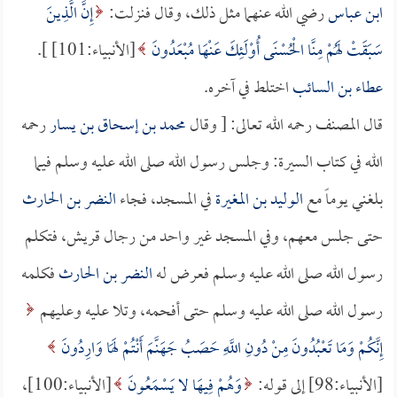
ابن عباس
رضي الله عنهما مثل ذلك، وقال فنزلت:
إِنَّ الَّذِينَ
سَبَقَتْ لَهُمْ مِنَّا الْحُسْنَى أُوْلَئِكَ عَنْهَا مُبْعَدُونَ
[الأنبياء:101] ].
عطاء بن السائب
اختلط في آخره.
قال المصنف رحمه الله تعالى: [ وقال
محمد بن إسحاق بن يسار
رحمه
الله في كتاب السيرة: وجلس رسول الله صلى الله عليه وسلم فيما
بلغني يوماً مع
الوليد بن المغيرة
في المسجد، فجاء
النضر بن الحارث
حتى جلس معهم، وفي المسجد غير واحد من رجال قريش، فتكلم
رسول الله صلى الله عليه وسلم فعرض له
النضر بن الحارث
فكلمه
رسول الله صلى الله عليه وسلم حتى أفحمه، وتلا عليه وعليهم
إِنَّكُمْ وَمَا تَعْبُدُونَ مِنْ دُونِ اللَّهِ حَصَبُ جَهَنَّمَ أَنْتُمْ لَهَا وَارِدُونَ
[الأنبياء:98] إلى قوله:
وَهُمْ فِيهَا لا يَسْمَعُونَ
[الأنبياء:100]،