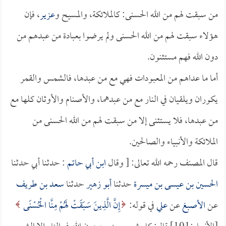
من سبقت لهم من الله الحسنى: كالملائكة، والمسيح و
عزير
، فإن
هؤلاء سبقت لهم من الله الحسنى ولم يرضوا بعبادة من عبدهم من
دون الله فهم مستثنون.
أما ما عداهم من المعبودات فهي مع من عبدها، فالشمس والقمر
يكوران ويلقيان في النار مع من عبدهما، والأصنام والأوثان كلها مع
من عبدها، فلا يستثنى إلا من سبقت لهم من الله الحسنى من
الملائكة والأنبياء والصالحين.
قال المصنف رحمه الله تعالى: [ وقال
ابن أبي حاتم
: حدثنا أبي حدثنا
الحسين بن عيسى بن ميسرة
حدثنا
أبو زهير
حدثنا
سعد بن طريف
عن
الأصبغ
عن
علي
في قوله:
إِنَّ الَّذِينَ سَبَقَتْ لَهُمْ مِنَّا الْحُسْنَى