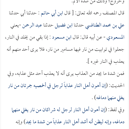
وخروج؛ وذلك من شدة الألم.
قال المصنف رحمه الله تعالى: [ قال
ابن أبي حاتم
: حدثنا أبي حدثنا
علي بن محمد الطنافسي
حدثنا
ابن فضيل
حدثنا
عبد الرحمن
-يعني
المسعودي
- عن أبيه قال: قال
ابن مسعود
: إذا بقي من يخلد في النار،
جعلوا في توابيت من نار فيها مسامير من نار، فلا يرى أحد منهم أنه
يعذب في النار غيره ].
فمن شدة ما يجد من العذاب يرى أنه لا يعذب أحد مثل عذابه، وفي
الحديث: (
إن أهون أهل النار عذاباً لرجل في أخمصيه جمرتان من نار
يغلي منهما دماغه
) .
وفي لفظ: (
إن أهون أهل النار لرجل له شراكان من نار يغلي منهما
دماغه، وإنه ليظن أنه أشد أهل النار عذاباً من شدة ما يجد
) وإنه