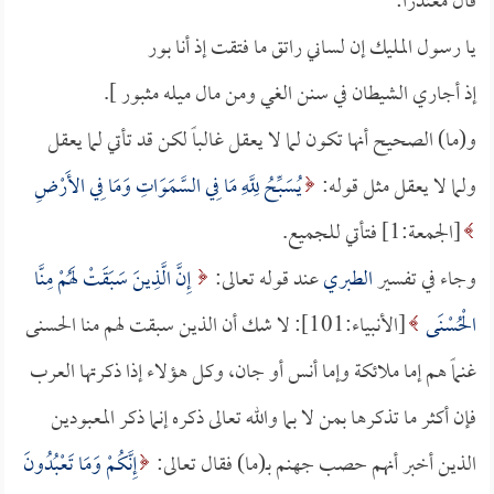
قال معتذراً:
يا رسول المليك إن لساني راتق ما فتقت إذ أنا بور
إذ أجاري الشيطان في سنن الغي ومن مال ميله مثبور ].
و(ما) الصحيح أنها تكون لما لا يعقل غالباً لكن قد تأتي لما يعقل
ولما لا يعقل مثل قوله:
يُسَبِّحُ لِلَّهِ مَا فِي السَّمَوَاتِ وَمَا فِي الأَرْضِ
[الجمعة:1] فتأتي للجميع.
وجاء في تفسير
الطبري
عند قوله تعالى:
إِنَّ الَّذِينَ سَبَقَتْ لَهُمْ مِنَّا
الْحُسْنَى
[الأنبياء:101]: لا شك أن الذين سبقت لهم منا الحسنى
غنماً هم إما ملائكة وإما أنس أو جان، وكل هؤلاء إذا ذكرتها العرب
فإن أكثر ما تذكرها بمن لا بما والله تعالى ذكره إنما ذكر المعبودين
الذين أخبر أنهم حصب جهنم بـ(ما) فقال تعالى:
إِنَّكُمْ وَمَا تَعْبُدُونَ