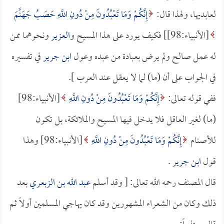
لعابديها، ولهذا قال:
إِنَّكُمْ وَمَا تَعْبُدُونَ مِنْ دُونِ اللَّهِ حَصَبُ جَهَنَّمَ
[الأنبياء:98]] فكيف يورد على هذا المسيح و
العزير
ونحوهما ممن
له عمل صالح ولم يرض بعبادة من عبده وعول
ابن جرير
في تفسيره
في الجواب على أن (ما) لما لا يعقل عند العرب ].
ففي قوله تعالى:
إِنَّكُمْ وَمَا تَعْبُدُونَ مِنْ دُونِ اللَّهِ
[الأنبياء:98]
(ما) لغير العاقل فلا يدخل فيها المسيح والملائكة، بل تكون
للأصنام
إِنَّكُمْ وَمَا تَعْبُدُونَ مِنْ دُونِ اللَّهِ
[الأنبياء:98] وهذا
قول
ابن جرير
.
قال المصنف رحمه الله تعالى: [ وقد أسلم
عبد الله بن الزبعري
بعد
ذلك وكان من الشعراء المشهورين وقد كان يهاجي المسلمين أولاً ثم