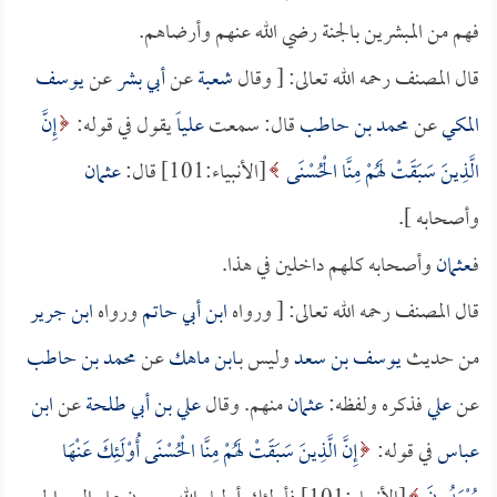
فهم من المبشرين بالجنة رضي الله عنهم وأرضاهم.
قال المصنف رحمه الله تعالى: [ وقال
شعبة
عن
أبي بشر
عن
يوسف
المكي
عن
محمد بن حاطب
قال: سمعت
علياً
يقول في قوله:
إِنَّ
الَّذِينَ سَبَقَتْ لَهُمْ مِنَّا الْحُسْنَى
[الأنبياء:101] قال:
عثمان
وأصحابه ].
فـ
عثمان
وأصحابه كلهم داخلين في هذا.
قال المصنف رحمه الله تعالى: [ ورواه
ابن أبي حاتم
ورواه
ابن جرير
من حديث
يوسف بن سعد
وليس بـ
ابن ماهك
عن
محمد بن حاطب
عن
علي
فذكره ولفظه:
عثمان
منهم. وقال
علي بن أبي طلحة
عن
ابن
عباس
في قوله:
إِنَّ الَّذِينَ سَبَقَتْ لَهُمْ مِنَّا الْحُسْنَى أُوْلَئِكَ عَنْهَا