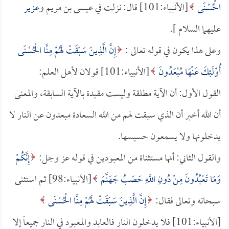
الْحُسْنَى
[الأنبياء:101] قال: نزلت في عيسى بن مريم و
عزير
عليهما السلام ].
وعلى هذا يكون في قوله تعالى :
إِنَّ الَّذِينَ سَبَقَتْ لَهُمْ مِنَّا الْحُسْنَى
أُوْلَئِكَ عَنْهَا مُبْعَدُونَ
[الأنبياء:101] قولان لأهل العلم:
القول الأول: أن الآية مطلقة وليست مقيدة بالآية السابقة، والمعنى
أن الله أخبر أن الذي سبقت لهم من الله السعادة مبعدون عن النار لا
يدخلونها ولا يسمعون حسيسها.
والقول الثاني: أنها مستثناة من المعبودين في قوله عز وجل:
إِنَّكُمْ
وَمَا تَعْبُدُونَ مِنْ دُونِ اللَّهِ حَصَبُ جَهَنَّمَ
[الأنبياء:98] ثم استثنى
سبحانه وتعالى فقال:
إِنَّ الَّذِينَ سَبَقَتْ لَهُمْ مِنَّا الْحُسْنَى
[الأنبياء:101] فلا يدخلون النار فالعابد والمعبود في النار جميعاً إلا