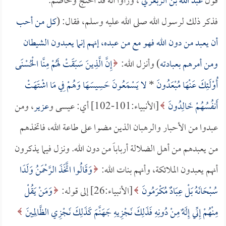
قول
عبد الله بن الزبعري
، ورأوا أنه قد احتج وخاصم.
فذكر ذلك لرسول الله صلى الله عليه وسلم، فقال: (
كل من أحب
أن يعبد من دون الله فهو مع من عبده، إنهم إنما يعبدون الشيطان
ومن أمرهم بعبادته
) وأنزل الله:
إِنَّ الَّذِينَ سَبَقَتْ لَهُمْ مِنَّا الْحُسْنَى
أُوْلَئِكَ عَنْهَا مُبْعَدُونَ
*
لا يَسْمَعُونَ حَسِيسَهَا وَهُمْ فِي مَا اشْتَهَتْ
أَنفُسُهُمْ خَالِدُونَ
[الأنبياء:101-102] أي: عيسى و
عزير
، ومن
عبدوا من الأحبار والرهبان الذين مضوا على طاعة الله، فاتخذهم
من يعبدهم من أهل الضلالة أرباباً من دون الله. ونزل فيما يذكرون
أنهم يعبدون الملائكة، وأنهم بنات الله:
وَقَالُوا اتَّخَذَ الرَّحْمَنُ وَلَدًا
سُبْحَانَهُ بَلْ عِبَادٌ مُكْرَمُونَ
[الأنبياء:26] إلى قوله:
وَمَنْ يَقُلْ
مِنْهُمْ إِنِّي إِلَهٌ مِنْ دُونِهِ فَذَلِكَ نَجْزِيهِ جَهَنَّمَ كَذَلِكَ نَجْزِي الظَّالِمِينَ