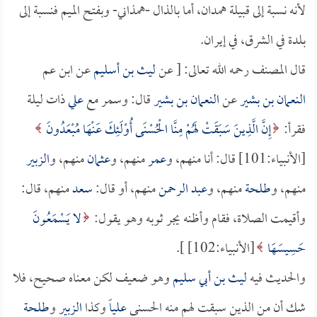
لأنه نسبة إلى قبيلة همدان، أما بالذال -همذاني- وبفتح الميم فنسبة إلى
بلدة في الشرق، في إيران.
قال المصنف رحمه الله تعالى: [ عن
ليث بن أسليم
عن ابن عم
النعمان بن بشير
عن
النعمان بن بشير
قال: وسمر مع
علي
ذات ليلة
فقرأ:
إِنَّ الَّذِينَ سَبَقَتْ لَهُمْ مِنَّا الْحُسْنَى أُوْلَئِكَ عَنْهَا مُبْعَدُونَ
[الأنبياء:101] قال: أنا منهم، و
عمر
منهم، و
عثمان
منهم، و
الزبير
منهم، و
طلحة
منهم، و
عبد الرحمن
منهم، أو قال:
سعد
منهم، قال:
وأقيمت الصلاة، فقام وأظنه يجر ثوبه وهو يقول:
لا يَسْمَعُونَ
حَسِيسَهَا
[الأنبياء:102] ].
والحديث فيه
ليث بن أبي سليم
وهو ضعيف لكن معناه صحيح، فلا
شك أن من الذين سبقت لهم منه الحسنى
علياً
وكذا
الزبير
و
طلحة