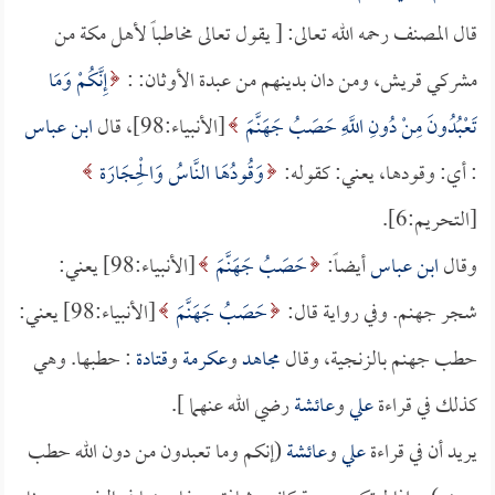
قال المصنف رحمه الله تعالى: [ يقول تعالى مخاطباً لأهل مكة من
مشركي قريش، ومن دان بدينهم من عبدة الأوثان: :
إِنَّكُمْ وَمَا
تَعْبُدُونَ مِنْ دُونِ اللَّهِ حَصَبُ جَهَنَّمَ
[الأنبياء:98]، قال
ابن عباس
: أي: وقودها، يعني: كقوله:
وَقُودُهَا النَّاسُ وَالْحِجَارَة
[التحريم:6].
وقال
ابن عباس
أيضاً:
حَصَبُ جَهَنَّمَ
[الأنبياء:98] يعني:
شجر جهنم. وفي رواية قال:
حَصَبُ جَهَنَّمَ
[الأنبياء:98] يعني:
حطب جهنم بالزنجية، وقال
مجاهد
و
عكرمة
و
قتادة
: حطبها. وهي
كذلك في قراءة
علي
و
عائشة
رضي الله عنهما ].
يريد أن في قراءة
علي
و
عائشة
(إنكم وما تعبدون من دون الله حطب