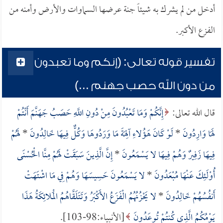
أدخل من لم يشرك به شيئاً جنة عرضها السماوات والأرض وأمنه من
الفزع الأكبر.
تفسير قوله تعالى: (إنكم وما تعبدون
من دون الله حصب جهنم ...)
قال الله تعالى:
إِنَّكُمْ وَمَا تَعْبُدُونَ مِنْ دُونِ اللَّهِ حَصَبُ جَهَنَّمَ أَنْتُمْ
لَهَا وَارِدُونَ
*
لَوْ كَانَ هَؤُلاءِ آلِهَةً مَا وَرَدُوهَا وَكُلٌّ فِيهَا خَالِدُونَ
*
لَهُمْ
فِيهَا زَفِيرٌ وَهُمْ فِيهَا لا يَسْمَعُونَ
*
إِنَّ الَّذِينَ سَبَقَتْ لَهُمْ مِنَّا الْحُسْنَى
أُوْلَئِكَ عَنْهَا مُبْعَدُونَ
*
لا يَسْمَعُونَ حَسِيسَهَا وَهُمْ فِي مَا اشْتَهَتْ
أَنفُسُهُمْ خَالِدُونَ
*
لا يَحْزُنُهُمُ الْفَزَعُ الأَكْبَرُ وَتَتَلَقَّاهُمُ الْمَلائِكَةُ هَذَا
يَوْمُكُمُ الَّذِي كُنتُمْ تُوعَدُونَ
[الأنبياء:98-103].