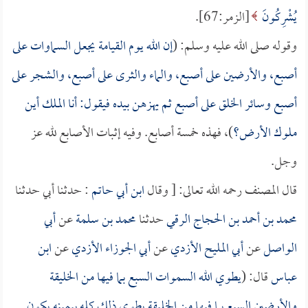
يُشْرِكُونَ
[الزمر:67].
وقوله صلى الله عليه وسلم: (
إن الله يوم القيامة يجعل السماوات على
أصبع، والأرضين على أصبع، والماء والثرى على أصبع، والشجر على
أصبع وسائر الخلق على أصبع ثم يهزهن بيده فيقول: أنا الملك أين
ملوك الأرض؟
)، فهذه خمسة أصابع. وفيه إثبات الأصابع لله عز
وجل.
قال المصنف رحمه الله تعالى: [ وقال
ابن أبي حاتم
: حدثنا أبي حدثنا
محمد بن أحمد بن الحجاج الرقي
حدثنا
محمد بن سلمة
عن
أبي
الواصل
عن
أبي المليح الأزدي
عن
أبي الجوزاء الأزدي
عن
ابن
عباس
قال: (
يطوي الله السموات السبع بما فيها من الخليقة
والأرضين السبع بما فيها من الخليقة يطوي ذلك كله بيمينه يكون