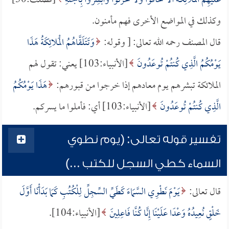
عَلَيْهِمُ الْمَلائِكَةُ أَلَّا تَخَافُوا وَلا تَحْزَنُوا وَأَبْشِرُوا بِالْجَنَّةِ
[فصلت:30]
وكذلك في المواضع الأخرى فهم مأمنون.
قال المصنف رحمه الله تعالى: [ وقوله:
وَتَتَلَقَّاهُمُ الْمَلائِكَةُ هَذَا
يَوْمُكُمُ الَّذِي كُنتُمْ تُوعَدُونَ
[الأنبياء:103] يعني: تقول لهم
الملائكة تبشرهم يوم معادهم إذا خرجوا من قبورهم:
هَذَا يَوْمُكُمُ
الَّذِي كُنتُمْ تُوعَدُونَ
[الأنبياء:103] أي: فأملوا ما يسركم.
تفسير قوله تعالى: (يوم نطوي
السماء كطي السجل للكتب ...)
قال تعالى:
يَوْمَ نَطْوِي السَّمَاءَ كَطَيِّ السِّجِلِّ لِلْكُتُبِ كَمَا بَدَأْنَا أَوَّلَ
خَلْقٍ نُعِيدُهُ وَعْدًا عَلَيْنَا إِنَّا كُنَّا فَاعِلِينَ
[الأنبياء:104].