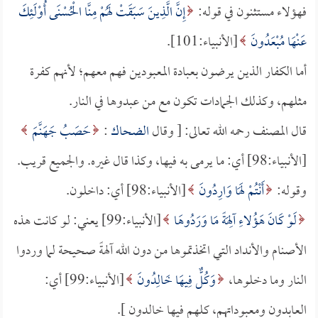
فهؤلاء مستثنون في قوله:
إِنَّ الَّذِينَ سَبَقَتْ لَهُمْ مِنَّا الْحُسْنَى أُوْلَئِكَ
عَنْهَا مُبْعَدُونَ
[الأنبياء:101].
أما الكفار الذين يرضون بعبادة المعبودين فهم معهم؛ لأنهم كفرة
مثلهم، وكذلك الجمادات تكون مع من عبدوها في النار.
قال المصنف رحمه الله تعالى: [ وقال
الضحاك
:
حَصَبُ جَهَنَّمَ
[الأنبياء:98] أي: ما يرمى به فيها، وكذا قال غيره. والجميع قريب.
وقوله:
أَنْتُمْ لَهَا وَارِدُونَ
[الأنبياء:98] أي: داخلون.
لَوْ كَانَ هَؤُلاءِ آلِهَةً مَا وَرَدُوهَا
[الأنبياء:99] يعني: لو كانت هذه
الأصنام والأنداد التي اتخذتموها من دون الله آلهةً صحيحة لما وردوا
النار وما دخلوها،
وَكُلٌّ فِيهَا خَالِدُونَ
[الأنبياء:99] أي:
العابدون ومعبوداتهم، كلهم فيها خالدون ].