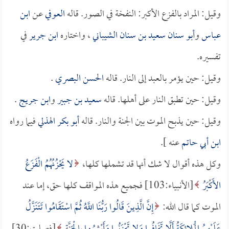
وقيل: المراد بالفزع الأكبر: النفخة في الصور. قاله
العوفي
عن
ابن
عباس
و
أبو سنان سعيد بن سنان الشيباني
، واختاره
ابن جرير
في
تفسيره.
وقيل: حين يؤمر بالعبد إلى النار. قاله
الحسن البصري
.
وقيل: حين تطبق النار على أهلها. قاله
سعيد بن جبير
و
ابن جريج
.
وقيل: حين يذبح الموت بين الجنة والنار. قاله
أبو بكر الهذلي
فيما رواه
ابن أبي حاتم
عنه ].
وكل هذه أقوال لا شك أنها قد تشملها كلها،
لا يَحْزُنُهُمُ الْفَزَعُ
الأَكْبَرُ
[الأنبياء:103] فجميع هذه المواقف كلها حق، إما عند
الموت كما قال الله:
إِنَّ الَّذِينَ قَالُوا رَبُّنَا اللَّهُ ثُمَّ اسْتَقَامُوا تَتَنَزَّلُ