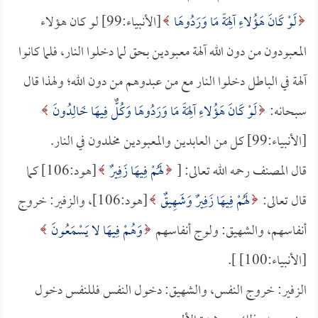
لَوْ كَانَ هَؤُلاءِ آلِهَةً مَا وَرَدُوهَا
[الأنبياء:99] لو كان هؤلاء
المعبودون من دون الله آلهة معبودين بحق لما دخلوا النار، فلما كانوا
آلهة في الباطل دخلوا النار مع من عبدوهم من دون الله؛ ولهذا قال
سبحانه:
لَوْ كَانَ هَؤُلاءِ آلِهَةً مَا وَرَدُوهَا وَكُلٌّ فِيهَا خَالِدُونَ
[الأنبياء:99] كل من العابدين والمعبودين مخلدون في النار.
قال المصنف رحمه الله تعالى: [
لَهُمْ فِيهَا زَفِيرٌ
[هود:106] كما
قال تعالى:
لَهُمْ فِيهَا زَفِيرٌ وَشَهِيقٌ
[هود:106]، والزفير: خروج
أنفاسهم، والشهيق: ولوج أنفاسهم
وَهُمْ فِيهَا لا يَسْمَعُونَ
[الأنبياء:100] ].
الزفير: خروج النفس، والشهيق: دخول النفس فللنفس دخول