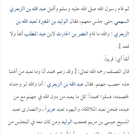
ثم قام رسول الله صلى الله عليه وسلم وأقبل
عبد الله بن الزبعري
السهمي
حتى جلس معهم، فقال
الوليد بن المغيرة
لـ
عبد الله بن
الزبعري
: والله ما قام
النضر بن الحارث
لابن
عبد المطلب
آنفاً ولا
قعد ].
آنفاً أي: قريباً.
قال المصنف رحمه الله تعالى: [ وقد زعم محمد أنا وما نعبد من آلهتنا
هذه حصب جهنم. فقال
عبد الله بن الزبعري
: أما والله لو وجدته
لخصمته، فسلوا محمداً: كل ما يعبد من دون الله في جهنم مع من
عبده، فنحن نعبد الملائكة، واليهود تعبد
عزيراً
، والنصارى تعبد
المسيح عيسى بن مريم فعجب
الوليد
ومن كان معه في المجلس من