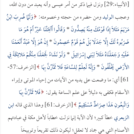
[الأنبياء:29] ونزل فيما ذكر من أمر عيسى وأنه يعبد من دون الله،
وعجب
الوليد
ومن حضره من حجته وخصومته:
وَلَمَّا ضُرِبَ ابْنُ
مَرْيَمَ مَثَلًا إِذَا قَوْمُكَ مِنْهُ يَصِدُّونَ
*
وَقَالُوا أَآلِهَتُنَا خَيْرٌ أَمْ هُوَ مَا
ضَرَبُوهُ لَكَ إِلَّا جَدَلًا بَلْ هُمْ قَوْمٌ خَصِمُونَ
*
إِنْ هُوَ إِلَّا عَبْدٌ أَنْعَمْنَا
عَلَيْهِ وَجَعَلْنَاهُ مَثَلًا لِبَنِي إِسْرَائِيلَ
*
وَلَوْ نَشَاءُ لَجَعَلْنَا مِنْكُمْ مَلائِكَةً فِي
الأَرْضِ يَخْلُفُونَ
*
وَإِنَّهُ لَعِلْمٌ لِلسَّاعَةِ فَلا تَمْتَرُنَّ بِهَا
[الزخرف:57-
61] أي: ما وضعت على يديه من الآيات من إحياء الموتى وإبراء
الأسقام فكفى به دليلاً على علم الساعة يقول:
فَلا تَمْتَرُنَّ بِهَا
وَاتَّبِعُونِ هَذَا صِرَاطٌ مُسْتَقِيمٌ
[الزخرف:61] وهذا الذي قاله
ابن
الزبعري
خطأ كبير؛ لأن الآية إنما نزلت خطاباً لأهل مكة في عبادتهم
الأصنام التي هي جماد لا تعقل؛ ليكون ذلك تقريعاً وتوبيخاً