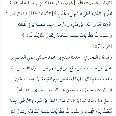
قال المصنف رحمه الله: [يقول تعالى: هذا كائن يوم القيامة،
يَوْمَ
نَطْوِي السَّمَاءَ كَطَيِّ السِّجِلِّ لِلْكُتُبِ
[الأنبياء:104] كما قال تعالى:
وَمَا قَدَرُوا اللَّهَ حَقَّ قَدْرِهِ وَالأَرْضُ جَمِيعًا قَبْضَتُهُ يَوْمَ الْقِيَامَةِ
وَالسَّموَاتُ مَطْوِيَّاتٌ بِيَمِينِهِ سُبْحَانَهُ وَتَعَالَى عَمَّا يُشْرِكُونَ
[الزمر:67].
وقد قال
البخاري
: حدثنا
مقدم بن محمد
حدثني عمي
القاسم بن
يحيى
عن
عبيد الله
عن
نافع
عن
ابن عمر
عن رسول الله صلى الله
وعليه وسلم قال: (
إن الله يقبض يوم القيامة الأرضين وتكون
السماوات بيمينه
) انفرد به من هذا الوجه
البخاري
رحمه الله ].
ومثل ذلك قوله تعالى:
وَمَا قَدَرُوا اللَّهَ حَقَّ قَدْرِهِ وَالأَرْضُ جَمِيعًا
قَبْضَتُهُ يَوْمَ الْقِيَامَةِ وَالسَّموَاتُ مَطْوِيَّاتٌ بِيَمِينِهِ سُبْحَانَهُ وَتَعَالَى عَمَّا