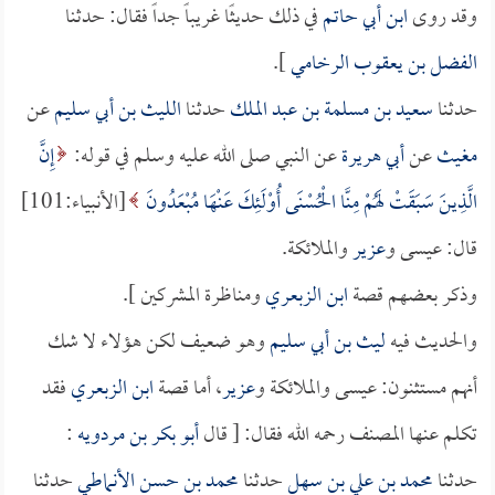
وقد روى
ابن أبي حاتم
في ذلك حديثًا غريباً جداً فقال: حدثنا
الفضل بن يعقوب الرخامي
].
حدثنا
سعيد بن مسلمة بن عبد الملك
حدثنا
الليث بن أبي سليم
عن
مغيث
عن
أبي هريرة
عن النبي صلى الله عليه وسلم في قوله:
إِنَّ
الَّذِينَ سَبَقَتْ لَهُمْ مِنَّا الْحُسْنَى أُوْلَئِكَ عَنْهَا مُبْعَدُونَ
[الأنبياء:101]
قال: عيسى و
عزير
والملائكة.
وذكر بعضهم قصة
ابن الزبعري
ومناظرة المشركين ].
والحديث فيه
ليث بن أبي سليم
وهو ضعيف لكن هؤلاء لا شك
أنهم مستثنون: عيسى والملائكة و
عزير
، أما قصة
ابن الزبعري
فقد
تكلم عنها المصنف رحمه الله فقال: [ قال
أبو بكر بن مردويه
:
حدثنا
محمد بن علي بن سهل
حدثنا
محمد بن حسن الأنماطي
حدثنا