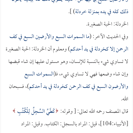
ذلك كله في يده بمنزلة خردلة
) ].
الخردلة: الحبة الصغيرة.
وفي الحديث الآخر: (
ما السموات السبع والأرضين السبع في كف
الرحمن إلا كخردلة في يد أحدكم
) ومعلوم أن الخردلة: الحبة الصغيرة
لا تساوي شيء بالنسبة للإنسان، وهو مستول عليها إن شاء قبضها
وإن شاء وضعها فهي لا تساوي شيء، فـ(
السموات السبع
والأرضون السبع في كف الرحمن كخردلة في يد أحدكم
)، فسبحان
الله.
قال المصنف رحمه الله تعالى: [ وقوله:
كَطَيِّ السِّجِلِّ لِلْكُتُبِ
[الأنبياء:104]، قيل: المراد بالسجل: الكتاب. وقيل: المراد