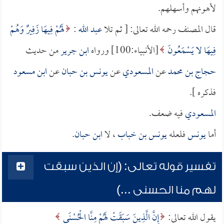
لأهونهم وأسهلهم.
قال المصنف رحمه الله تعالى: [ ثم تلا
عبد الله
:
لَهُمْ فِيهَا زَفِيرٌ وَهُمْ
فِيهَا لا يَسْمَعُونَ
[الأنبياء:100] ورواه
ابن جرير
من حديث
حجاج بن محمد
عن
المسعودي
عن
يونس بن حبان
عن
ابن مسعود
فذكره ].
المسعودي
فيه ضعف.
أما
يونس
فلعله
يونس بن خباب
، لا
ابن حبان
.
تفسير قوله تعالى: (إن الذين سبقت
لهم منا الحسنى ...)
يقول الله تعالى:
إِنَّ الَّذِينَ سَبَقَتْ لَهُمْ مِنَّا الْحُسْنَى