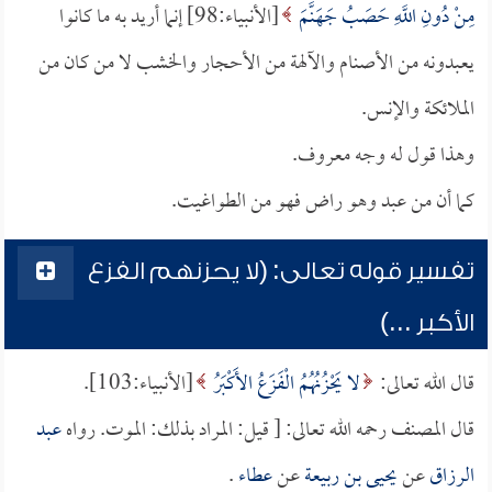
مِنْ دُونِ اللَّهِ حَصَبُ جَهَنَّمَ
[الأنبياء:98] إنما أريد به ما كانوا
يعبدونه من الأصنام والآلهة من الأحجار والخشب لا من كان من
الملائكة والإنس.
وهذا قول له وجه معروف.
كما أن من عبد وهو راض فهو من الطواغيت.
تفسير قوله تعالى: (لا يحزنهم الفزع
الأكبر ...)
قال الله تعالى:
لا يَحْزُنُهُمُ الْفَزَعُ الأَكْبَرُ
[الأنبياء:103].
قال المصنف رحمه الله تعالى: [ قيل: المراد بذلك: الموت. رواه
عبد
الرزاق
عن
يحيى بن ربيعة
عن
عطاء
.