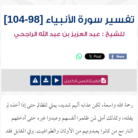
تفسير سورة الأنبياء [98-104]
للشيخ : عبد العزيز بن عبد الله الراجحي
التفريغ النصي الكامل
رحمة الله واسعة، لكن عذابه أليم شديد، يملي للظالم حتى إذا أخذه لم
يفلته، وكذلك أملى لمن ظلموا أنفسهم وعبدوا غيره حتى أدخلهم
النار مع من كانوا يعبدونهم من الأوثان والطواغيت. وفي المقابل فقد