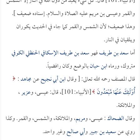
[الأنبياء:101] قال: كل شيء يعبد من دون الله في النار إلا الشمس
والقمر وعيسى بن مريم عليه الصلاة والسلام. إسناده ضعيف ].
وهذا ضعيف؛ لأن الشمس والقمر كما جاء في الحديث يكوران
ويلقيان في النار.
أما
سعد بن طريف
فهو
سعد بن طريف الإسكافي الحنظلي الكوفي
متروك، ورماه
ابن حبان
بالوضع وكان رافضياً.
قال المصنف رحمه الله تعالى: [ وقال
ابن أبي نجيح
عن
مجاهد
:
أُوْلَئِكَ عَنْهَا مُبْعَدُونَ
[الأنبياء:101]، قال: عيسى، و
عزير
،
والملائكة.
وقال
الضحاك
: عيسى، و
مريم
، والملائكة، والشمس، والقمر. وكذا
روي عن
سعيد بن جبير
و
أبي صالح
وغير واحد.