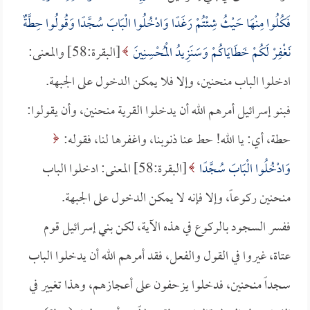
فَكُلُوا مِنْهَا حَيْثُ شِئْتُمْ رَغَدًا وَادْخُلُوا الْبَابَ سُجَّدًا وَقُولُوا حِطَّةٌ
نَغْفِرْ لَكُمْ خَطَايَاكُمْ وَسَنَزِيدُ الْمُحْسِنِينَ
[البقرة:58] والمعنى:
ادخلوا الباب منحنين، وإلا فلا يمكن الدخول على الجبهة.
فبنو إسرائيل أمرهم الله أن يدخلوا القرية منحنين، وأن يقولوا:
حطة، أي: يا الله! حط عنا ذنوبنا، واغفرها لنا، فقوله:
وَادْخُلُوا الْبَابَ سُجَّدًا
[البقرة:58] المعنى: ادخلوا الباب
منحنين ركوعاً، وإلا فإنه لا يمكن الدخول على الجبهة.
ففسر السجود بالركوع في هذه الآية، لكن بني إسرائيل قوم
عتاة، غيروا في القول والفعل، فقد أمرهم الله أن يدخلوا الباب
سجداً منحنين، فدخلوا يزحفون على أعجازهم، وهذا تغيير في