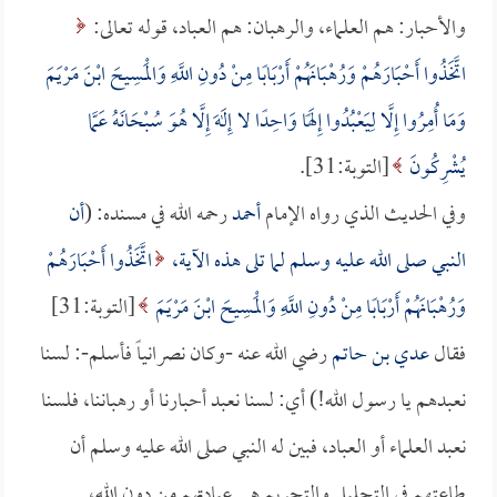
والأحبار: هم العلماء، والرهبان: هم العباد، قوله تعالى:
اتَّخَذُوا أَحْبَارَهُمْ وَرُهْبَانَهُمْ أَرْبَابًا مِنْ دُونِ اللَّهِ وَالْمَسِيحَ ابْنَ مَرْيَمَ
وَمَا أُمِرُوا إِلَّا لِيَعْبُدُوا إِلَهًا وَاحِدًا لا إِلَهَ إِلَّا هُوَ سُبْحَانَهُ عَمَّا
يُشْرِكُونَ
[التوبة:31].
وفي الحديث الذي رواه الإمام
أحمد
رحمه الله في مسنده: (
أن
النبي صلى الله عليه وسلم لما تلى هذه الآية،
اتَّخَذُوا أَحْبَارَهُمْ
وَرُهْبَانَهُمْ أَرْبَابًا مِنْ دُونِ اللَّهِ وَالْمَسِيحَ ابْنَ مَرْيَمَ
[التوبة:31]
فقال
عدي بن حاتم
رضي الله عنه -وكان نصرانياً فأسلم-: لسنا
نعبدهم يا رسول الله!) أي: لسنا نعبد أحبارنا أو رهباننا، فلسنا
نعبد العلماء أو العباد، فبين له النبي صلى الله عليه وسلم أن
طاعتهم في التحليل والتحريم هي عبادتهم من دون الله،