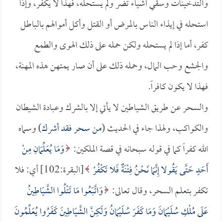
والتدخينات وسقي أشياء تضر ولم يستحله، فهذا لا يكفر، وإذا
استحله في إيذاء الناس بالمرض أو القتل وأكل أموالهم بالباطل
كفر، أما إذا لم يستحله ولكن حمله على ذلك الهوى والطمع
والجشع وحب المال، وحمله ذلك على أن صار يمتهن هذه المهنة،
فهذا لا يكون كافراً.
والسحر عن طريق الشياطين لا يأتي إلا بالشرك وعبادة الشيطان
والكواكب، ولهذا جاء في الحديث (
من سحر فقد أشرك
) وسماه
الله كفراً كما في قوله سبحانه في قصة الملكين:
وَمَا يُعَلِّمَانِ مِنْ
أَحَدٍ حَتَّى يَقُولا إِنَّمَا نَحْنُ فِتْنَةٌ فَلا تَكْفُرْ
[البقرة:102] أي: فلا
تكفر بتعلم السحر، وقال تعالى:
وَاتَّبَعُوا مَا تَتْلُوا الشَّيَاطِينُ
عَلَى مُلْكِ سُلَيْمَانَ وَمَا كَفَرَ سُلَيْمَانُ وَلَكِنَّ الشَّيَاطِينَ كَفَرُوا يُعَلِّمُونَ