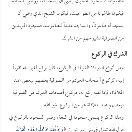
الله، وأما المسجود له حيث رضي أن يسجد له، ورضي بالعبادة،
فيكون طاغوتاً من الطواغيت، فيكون الشيخ الذي رضي أن
يسجد له طاغوتاً، والساجد عابداً للطاغوت، فسجود المريدين
من الصوفية لشيوخهم من الشرك.
الشرك في الركوع
ومن أنواع الشرك: الشرك في الركوع، كأن يركع لغير الله تقرباً
إليه، كركوع أصحاب العمائم من الصوفية بعضهم لبعض عند
الملاقاة، فإذا لقيه ركع له، فركوع أصحاب العمائم من الصوفية
لبعضهم عند الملاقاة هو من الركوع لغير الله.
وهذا الركوع يسمى سجوداً في اللغة، وفسر السجود بالركوع في
قول الله تعالى في بني إسرائيل :
وَإِذْ قُلْنَا ادْخُلُوا هَذِهِ الْقَرْيَةَ