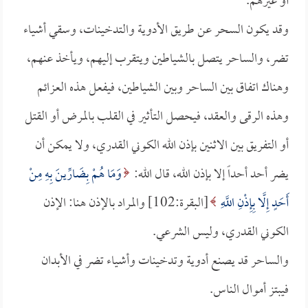
أو غيرهم.
وقد يكون السحر عن طريق الأدوية والتدخينات، وسقي أشياء
تضر، والساحر يتصل بالشياطين ويتقرب إليهم، ويأخذ عنهم،
وهناك اتفاق بين الساحر وبين الشياطين، فيفعل هذه العزائم
وهذه الرقى والعقد، فيحصل التأثير في القلب بالمرض أو القتل
أو التفريق بين الاثنين بإذن الله الكوني القدري، ولا يمكن أن
يضر أحد أحداً إلا بإذن الله، قال الله:
وَمَا هُمْ بِضَارِّينَ بِهِ مِنْ
أَحَدٍ إِلَّا بِإِذْنِ اللَّهِ
[البقرة:102] والمراد بالإذن هنا: الإذن
الكوني القدري، وليس الشرعي.
والساحر قد يصنع أدوية وتدخينات وأشياء تضر في الأبدان
فيبتز أموال الناس.