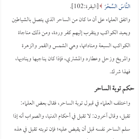
النَّاسَ السِّحْرَ
[البقرة:102].
واتفق العلماء على أن ما كان من الساحر الذي يتصل بالشياطين
ويعبد الكواكب ويتقرب إليهم كفر وردة، ومن ذلك مناجاة
الكواكب السبعة ومناداتها، وهي الشمس والقمر والزهرة
والمريخ وزحل وعطارد والمشتري، فإذا كان يناجيها ويناديها،
فهذا شرك.
حكم توبة الساحر
واختلف العلماء في قبول توبة الساحر، فقال بعض العلماء:
تقبل، وقال آخرون: لا تقبل في أحكام الدنيا، والصواب أنه إذا
سلم الساحر نفسه قبل أن يقبض عليه؛ فإن توبته تقبل في هذه