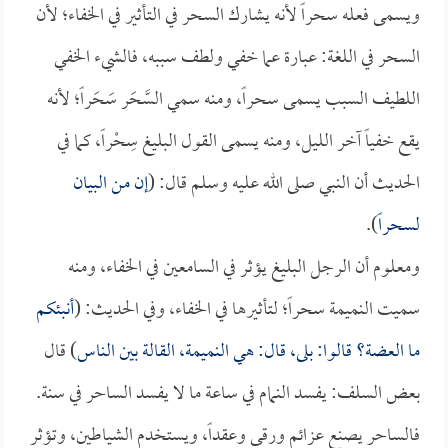
ويسمى فعله سحراً لأنه يشارك السحر في التأثير في الخفاء؛ لأن
السحر في اللغة: عبارة عما خفي ولطف سببه، فالشيء الخفي
اللطيف السبب يسمى سحراً، ومنه سمي السَّحَر سَحَراً؛ لأنه
يقع خفياً آخر الليل، ومنه يسمى القول البليغ سِحْراً، كما في
الحديث أن النبي صلى الله عليه وسلم قال: (
إن من البيان
لسحراً
).
ومعلوم أن الرجل البليغ يؤثر في السامعين في الخفاء، ومنه
سميت النميمة سحراً؛ لتأثيرها في الخفاء، وفي الحديث: (
أنبئكم
ما العضة؟ قالوا: بلى، قال: هي النميمة، القالة بين الناس
) قال
بعض السلف: يفسد النمام في ساعة ما لا يفسد الساحر في سنة.
فالساحر يصنع عزائم ورقى وعقداً، ويستخدم الشياطين، وتؤثر