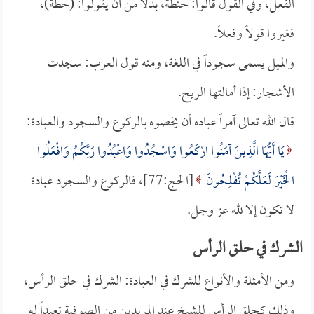
الفعل، وفي القول قالوا: حنطة، بدلاً من أن يقولوا: (حطة)،
فغيروا قولاً وفعلاً.
والميل يسمى سجوداً في اللغة، ومنه قول العرب: سجدت
الأشجار: إذا أمالتها الريح.
قال الله تعالى آمراً عباده أن يخصوه بالركوع والسجود والعبادة:
يَا أَيُّهَا الَّذِينَ آمَنُوا ارْكَعُوا وَاسْجُدُوا وَاعْبُدُوا رَبَّكُمُ وَافْعَلُوا
الْخَيْرَ لَعَلَّكُمْ تُفْلِحُونَ
[الحج:77]، فالركوع والسجود عبادة
لا تكون إلا لله عز وجل.
الشرك في حلق الرأس
ومن الأمثلة والأنواع للشرك في العبادة: الشرك في حلق الرأس،
وذلك كحلق الرأس للشيخ عند المريدين من الصوفية تعبداً له