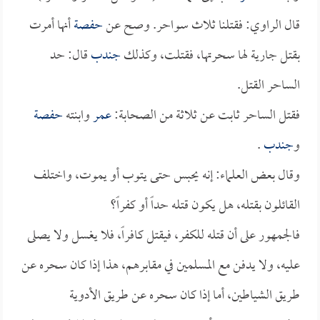
قال الراوي: فقتلنا ثلاث سواحر. وصح عن
حفصة
أنها أمرت
بقتل جارية لها سحرتها، فقتلت، وكذلك
جندب
قال: حد
الساحر القتل.
فقتل الساحر ثابت عن ثلاثة من الصحابة:
عمر
وابنته
حفصة
و
جندب
.
وقال بعض العلماء: إنه يحبس حتى يتوب أو يموت، واختلف
القائلون بقتله، هل يكون قتله حداً أو كفراً؟
فالجمهور على أن قتله للكفر، فيقتل كافراً، فلا يغسل ولا يصلى
عليه، ولا يدفن مع المسلمين في مقابرهم، هذا إذا كان سحره عن
طريق الشياطين، أما إذا كان سحره عن طريق الأدوية