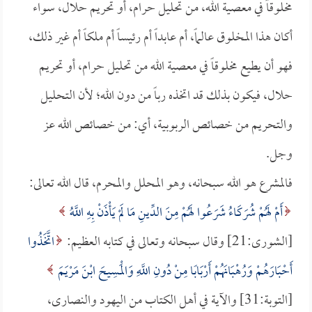
مخلوقاً في معصية الله، من تحليل حرام، أو تحريم حلال، سواء
أكان هذا المخلوق عالماً، أم عابداً أم رئيساً أم ملكاً أم غير ذلك،
فهو أن يطيع مخلوقاً في معصية الله من تحليل حرام، أو تحريم
حلال، فيكون بذلك قد اتخذه رباً من دون الله؛ لأن التحليل
والتحريم من خصائص الربوبية، أي: من خصائص الله عز
وجل.
فالمشرع هو الله سبحانه، وهو المحلل والمحرم، قال الله تعالى:
أَمْ لَهُمْ شُرَكَاءُ شَرَعُوا لَهُمْ مِنَ الدِّينِ مَا لَمْ يَأْذَنْ بِهِ اللَّهُ
[الشورى:21] وقال سبحانه وتعالى في كتابه العظيم:
اتَّخَذُوا
أَحْبَارَهُمْ وَرُهْبَانَهُمْ أَرْبَابًا مِنْ دُونِ اللَّهِ وَالْمَسِيحَ ابْنَ مَرْيَمَ
[التوبة:31] والآية في أهل الكتاب من اليهود والنصارى،