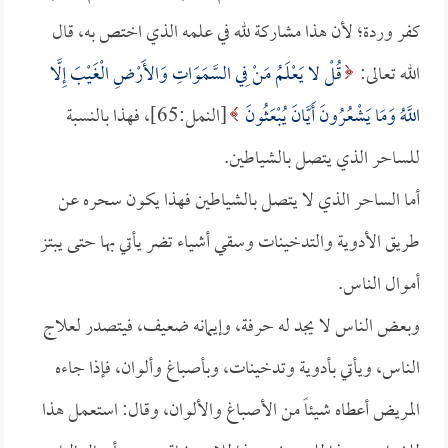
كفر وردة؛ لأن هذا مشاركة لله في علمه الذي اختص به، قال
الله تعالى:
قُلْ لا يَعْلَمُ مَنْ فِي السَّمَوَاتِ وَالأَرْضِ الْغَيْبَ إِلَّا
اللَّهُ وَمَا يَشْعُرُونَ أَيَّانَ يُبْعَثُونَ
[النمل:65]، فهذا بالنسبة
للساحر الذي يتصل بالشياطين.
أما الساحر الذي لا يتصل بالشياطين فهذا يكون سحره عن
طريق الأدوية والتدخينات وسقي أشياء تضر يأتي بها حتى يبتز
أموال الناس.
وبعض الناس لا يجد له حرفة، وإيمانه ضعيف، فيتصدر لعلاج
الناس، ويأتي بأدوية وتدخينات، وبأصباغ وألوان، فإذا جاءه
المريض أعطاه شيئاً من الأصباغ والألوان، وقال: استعمل هذا