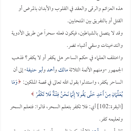
هذه العزائم والرقى والعقد في القلوب والأبدان بالمرض أو
القتل أو بالتفريق بين المتحابين.
وقد لا يتصل بالشياطين، فيكون فعله سحراً عن طريق الأدوية
والتدخينات وسقي أشياء تضر.
واختلف العلماء في حكم الساحر هل يكفر أو لا يكفر؟ فذهب
الجمهور -ومنهم الأئمة الثلاثة
مالك
و
أحمد
و
أبو حنيفة
- إلى أن
الساحر يكفر، واستدلوا بقول الله تعالى في قصة الملكين:
وَمَا
يُعَلِّمَانِ مِنْ أَحَدٍ حَتَّى يَقُولا إِنَّمَا نَحْنُ فِتْنَةٌ فَلا تَكْفُرْ
[البقرة:102] أي: فلا تكفر بتعلم السحر، قالوا: فتعلم السحر
وتعليمه كفر.