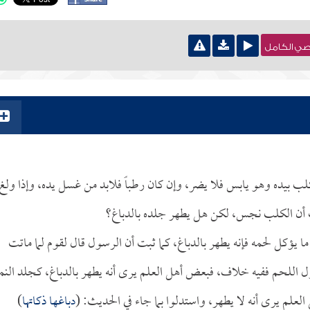
نصي الكامل
يده وهو يابس فلا يضر، وإن كان رطباً فلابد من غسل يده، وإذا ولغ 
ب أن الكلب نجس، لكن هل يطهر جلده بالدباغ؟
 ما يؤكل لحمه فإنه يطهر بالدباغ، كما ثبت أن الرسول قال لقوم لما ماتت
ول اللحم ففيه خلاف، فبعض أهل العلم يرى أنه يطهر بالدباغ، كجلد النم
لعلم يرى أنه لا يطهر، واستدلوا بما جاء في الحديث: (
دباغها ذكاتها
)