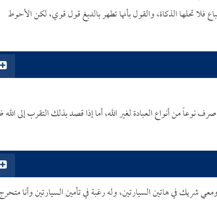
سباع فلا تحلها الذكاة، والقول بأنها تطهر بالدبغ قول قوي، لكن الأحوط
ف نوعاً من أنواع العبادة لغير الله، أما إذا قصد بذلك التقرب إلى الله ظان
عي شريك في هاتين السيارتين، وله رغبة في تأمين السيارتين وأنا متحرج