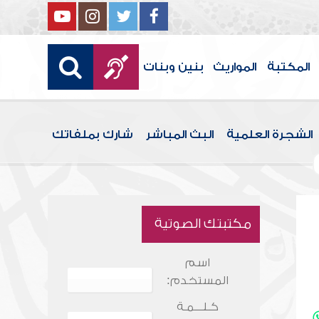
المكتبة
المواريث
بنين وبنات
الشجرة العلمية
البث المباشر
شارك بملفاتك
مكتبتك الصوتية
اسم
المستخدم:
كـلـــمـة