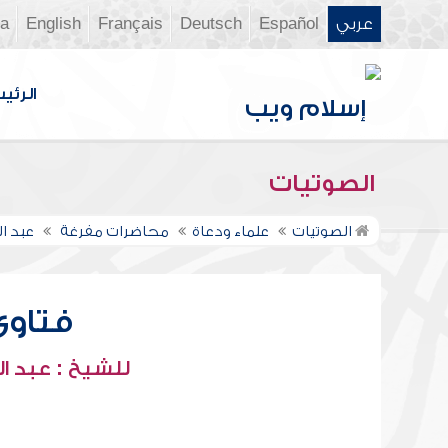
عربي
Español
Deutsch
Français
English
ia
الرئي
الصوتيات
الصوتيات
علماء ودعاة
محاضرات مفرغة
عبد ال
فتاوى 
للشيخ : عبد ال