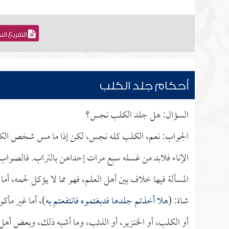
التفريغ ال
أحكام جلد الكلب
السؤال: هل جلد الكلب نجس؟
الجواب: نعم، الكلب كله نجس، لكن إذا ما مس شخص الكلب ب
الإناء فلابد من غسله سبع مرات إحداهن بالتراب. فالصوا
المسألة فيها خلاف بين أهل العلم، فهو مما لا يؤكل لحمه، أما
شاة: (
هلا أخذتم جلدها فدبغتموه فانتفعتم به
)، أما غير مأك
أو الكلب، أو الخنزير، أو الذئب، وما أشبه ذلك، وبعض أهل ا