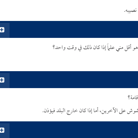
 نصيبه.
و أقل مني علماً إذا كان ذلك في وقت واحد؟
قامة؟
 يشوش على الآخرين، أما إذا كان خارج البلد فيؤذن.