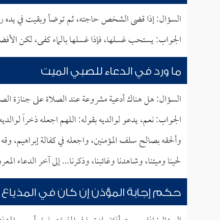
السؤال: إذا قضى الشخص حاجته، ثم توضأ وبقيت في يده را
الجواب: يستحب غسلها، فإذا غسلها بالماء كفى، لكن الأفض
ما ورد في الدعاء للصبي الميت
السؤال: هل هناك أدعية مشروعة عند الصلاة على جنازة الص
الجواب: نعم، يدعو لوالديه بقوله: اللهم اجعله ذخراً لوالديه، 
وألحقه بصالح سلف المؤمنين، واجعله في كفالة إبراهيم، وقه 
لحينا وميتنا، وشاهدنا وغائبنا، وذكرنا... إلى آخر الدعاء المع
حكم إجابة المؤذن إن كان في المذياع