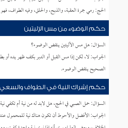
الحج: رمي جمرة العقبة، والذبح، والحلق، وفيه الطواف، فهو ي
حكم الوضوء من مس الإليتين
السؤال: هل مس الأليتين ينقض الوضوء؟
الجواب: لا، لكن إذا مس القبل أو الدبر بكف ظهر يده أو ب
الصحيح ينقض الوضوء.
حكم إشراك النية في الطواف والسعي
السؤال: حمل الصبي في الحج، هل لابد له من نية أم تكفي نية 
الجواب: الأفضل والأحوط أن تكون هناك نية للمحمول عند
الخلاف، وبعض العلماء يرى أنه إذا نوى نية واحدة كفت، وم