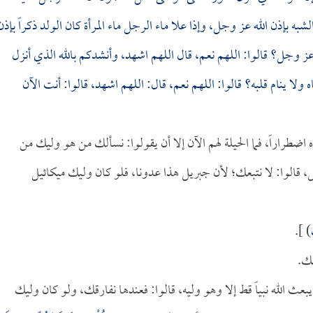
لشبه بإذن الله عز وجل، وإذا علا ماء الرجل ماء المرأة كان الولد ذكراً بإذن
له عز وجل؟ قالوا: اللهم نعم، قال اللهم اشهد، وأنشدكم بالله الذي أنزل
ولا ينام قلبه؟ قالوا: اللهم نعم، قال: اللهم اشهد، قالوا: أنت الآن
اضطراراً، فما الحيلة لهم الآن إلا أن يقولوا: نسألك من هو وليك من
ل، قالوا: لا نتبعك؛ لأن جبريل هذا عدونا، فلو كان وليك ميكائيل
) ].
ك.
يبعث الله نبياً قط إلا وهو وليه، قالوا: فعندها نفارقك، ولو كان وليك