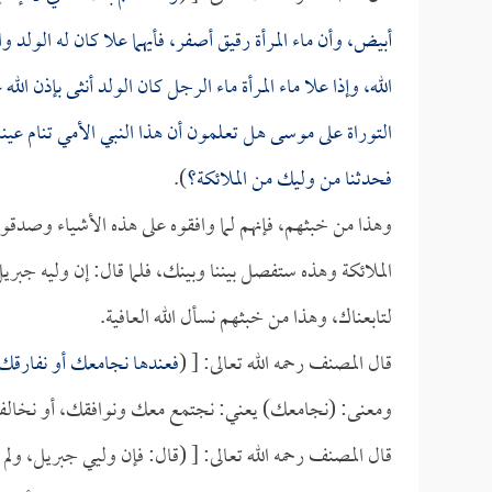
أبيض، وأن ماء المرأة رقيق أصفر، فأيهما علا كان له الولد وا
الله، وإذا علا ماء المرأة ماء الرجل كان الولد أنثى بإذن ال
التوراة على موسى هل تعلمون أن هذا النبي الأمي تنام عيناه 
فحدثنا من وليك من الملائكة؟
).
وهذا من خبثهم، فإنهم لما وافقوه على هذه الأشياء وصدقوه 
الملائكة وهذه ستفصل بيننا وبينك، فلما قال: إن وليه جبري
لتابعناك، وهذا من خبثهم نسأل الله العافية.
قال المصنف رحمه الله تعالى: [ (
فعندها نجامعك أو نفارقك
ومعنى: (نجامعك) يعني: نجتمع معك ونوافقك، أو نخالف
قال المصنف رحمه الله تعالى: [ (قال: فإن وليي جبريل، ولم 