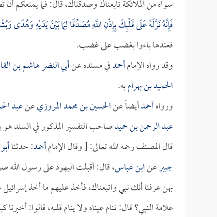
سواه من الملائكة تابعناك وصدقناك، قال: فما يمنعكم أن تص
فَإِنَّهُ نَزَّلَهُ عَلَى قَلْبِكَ بِإِذْنِ اللَّهِ مُصَدِّقًا لِمَا بَيْنَ يَدَيْهِ وَهُدًى وَب
فعندها باءوا بغضب على غضب.
وقد رواه الإمام
أحمد
في مسنده عن
أبي النضر هاشم بن الق
الحميد بن بهرام
به.
ورواه
أحمد
أيضاً عن
الحسين بن محمد المروزي
عن
عبد الح
عبد الرحمن بن حميد
صاحب التفسير المذكور في السند هو ي
قال المصنف رحمه الله تعالى: [ وقال الإمام
أحمد
: حدثنا
أبو 
جبير
عن
ابن عباس
، قال: أقبلت اليهود على رسول الله صلى 
بهن عرفنا أنك نبي واتبعناك، فأخذ عليهم ما أخذ إسرائيل على
علامة النبي؟ قال: تنام عيناه ولا ينام قلبه، قالوا: أخبرنا