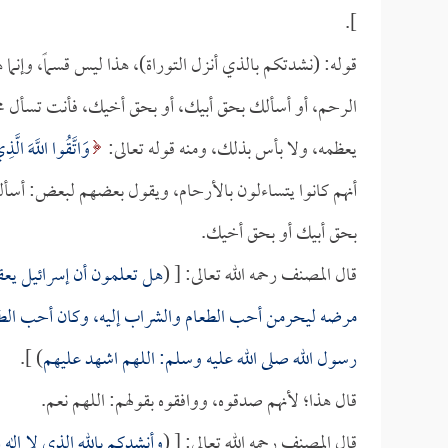
].
قوله: (نشدتكم بالذي أنزل التوراة)، هذا ليس قسماً، وإنما
الرحم، أو أسألك بحق أبيك، أو بحق أخيك، فأنت تسأل مخل
يعظمه، ولا بأس بذلك، ومنه قوله تعالى:
وَاتَّقُوا اللَّهَ الَّ
أنهم كانوا يتساءلون بالأرحام، ويقول بعضهم لبعض: أسأل
بحق أبيك أو بحق أخيك.
قال المصنف رحمه الله تعالى: [ (
هل تعلمون أن إسرائيل يعقو
مرضه ليحرمن أحب الطعام والشراب إليه، وكان أحب الطعام إ
رسول الله صلى الله عليه وسلم: اللهم اشهد عليهم
) ].
قال هذا؛ لأنهم صدقوه، ووافقوه بقولهم: اللهم نعم.
قال المصنف رحمه الله تعالى: [ (
وأنشدكم بالله الذي لا إله