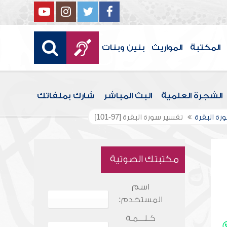
المكتبة
المواريث
بنين وبنات
الشجرة العلمية
البث المباشر
شارك بملفاتك
رة البقرة
تفسير سورة البقرة [97-101]
مكتبتك الصوتية
اسم
المستخدم:
كـلـــمـة