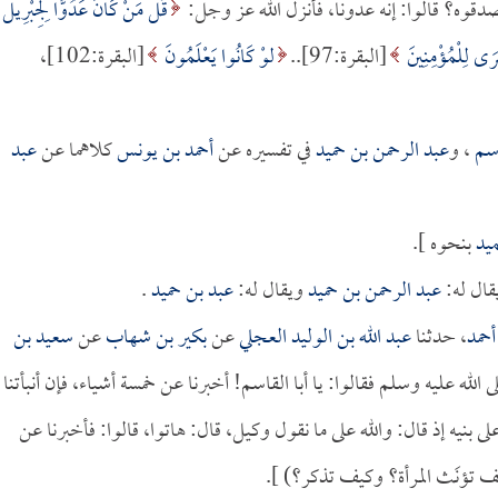
دقوه؟ قالوا: إنه عدونا، فأنزل الله عز وجل:
قُلْ مَنْ كَانَ عَدُوًّا لِجِبْرِيلَ
ُشْرَى لِلْمُؤْمِنِينَ
[البقرة:97]..
لوْ كَانُوا يَعْلَمُونَ
[البقرة:102]،
اسم
، و
عبد الرحمن بن حميد
في تفسيره عن
أحمد بن يونس
كلاهما عن
عبد
ميد
بنحوه ].
قال له:
عبد الرحمن بن حميد
ويقال له:
عبد بن حميد
.
أحمد
، حدثنا
عبد الله بن الوليد العجلي
عن
بكير بن شهاب
عن
سعيد بن
الله عليه وسلم فقالوا: يا أبا القاسم! أخبرنا عن خمسة أشياء، فإن أنبأتنا
 بنيه إذ قال: والله على ما نقول وكيل، قال: هاتوا، قالوا: فأخبرنا عن
 كيف تؤنَث المرأة؟ وكيف تذكر؟) ].