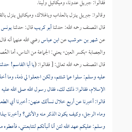
فقالوا: جبريل عدونا، وميكائيل ولينا.
وقالوا: جبريل ينزل بالعذاب وبالهلاك، وميكائيل ينزل بالق
قال المصنف رحمه الله: حدثنا
أبو كريب
قال: حدثنا
يونس ب
عن
شهر بن حوشب
عن
ابن عباس
رضي الله عنهما أنه قا
والعِصابة -بكسر العين- يعني: الجماعة من الناس، أما العُص
قال المصنف رحمه الله تعالى: [ فقالوا: (
يا أبا القاسم! حدث
عليه وسلم: سلوا عما شئتم، ولكن اجعلوا لي ذمة، وما أخذ 
الإسلام، فقالوا: ذلك لك، فقال رسول الله صلى الله عليه 
قالوا: أخبرنا عن أربع خلال نسألك عنهن: أخبرنا أي الطعام
وماء الرجل، وكيف يكون الذكر منه والأنثى؟ وأخبرنا بهذا ال
وسلم: عليكم عهد الله لئن أنا أنبأتكم لتتابعنني، فأعطوه 