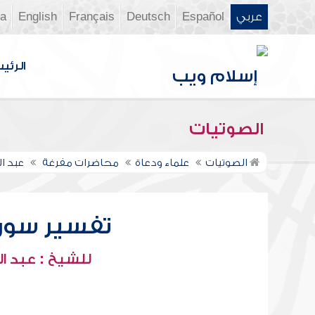
عربي
Español
Deutsch
Français
English
ia
الرئي
الصوتيات
الصوتيات
علماء ودعاة
محاضرات مفرغة
عبد ال
تفسير سورة الب
للشيخ : عبد ال