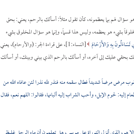
 هو سؤال لهم بما يعظمونه، كأن تقول مثلاً: أسألك بالرحم، يعني: بحق
وقاً بشيء هو يعظمه، وليس هذا قسماً، وإنما هو سؤال المخلوق بشيء
ذِي تَسَاءَلُونَ بِهِ وَالأَرْحَامَ
[النساء:1]، على قراءة الجر: (والأرحام)، يعني
ك بحقي عليك إلى آخره، أو أسألك بالرحم الذي بيني وبينك، أو أسألك
ب مرض مرضاً شديداً فطال سقمه منه فنذر لله نذرا لئن عافاه الله من
ليه: لحوم الإبل، وأحب الشراب إليه ألبانها، فقالوا: اللهم نعم، فقال
 إلا هو، الذي أنزل التوراة على موسى، هل تعلمون أن ماء الرجل غليظ