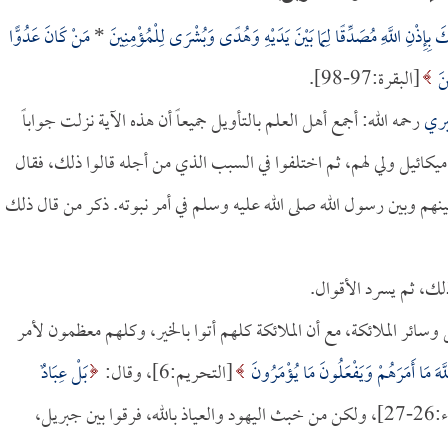
بِكَ بِإِذْنِ اللَّهِ مُصَدِّقًا لِمَا بَيْنَ يَدَيْهِ وَهُدًى وَبُشْرَى لِلْمُؤْمِنِينَ
*
مَنْ كَانَ عَدُوًّا
نَ
[البقرة:97-98].
بري
رحمه الله: أجمع أهل العلم بالتأويل جميعاً أن هذه الآية نزلت جواباً
ميكائيل ولي لهم، ثم اختلفوا في السبب الذي من أجله قالوا ذلك، فقال
م وبين رسول الله صلى الله عليه وسلم في أمر نبوته. ذكر من قال ذلك
لك، ثم يسرد الأقوال.
ل وسائر الملائكة، مع أن الملائكة كلهم أتوا بالخير، وكلهم معظمون لأمر
هَ مَا أَمَرَهُمْ وَيَفْعَلُونَ مَا يُؤْمَرُونَ
[التحريم:6]، وقال:
بَلْ عِبَادٌ
[الأنبياء:26-27]، ولكن من خبث اليهود والعياذ بالله، فرقوا بين جبريل،