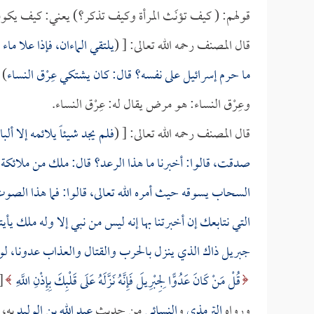
قولهم: ( كيف تؤنَث المرأة وكيف تذكر؟) يعني: كيف يكون ا
قال المصنف رحمه الله تعالى: [ (
يلتقي الماءان، فإذا علا ماء
ما حرم إسرائيل على نفسه؟ قال: كان يشتكي عِرْق النساء
].
وعِرْق النساء: هو مرض يقال له: عِرْق النساء.
قال المصنف رحمه الله تعالى: [ (
فلم يجد شيئاً يلائمه إلا ألب
صدقت، قالوا: أخبرنا ما هذا الرعد؟ قال: ملك من ملائكة 
السحاب يسوقه حيث أمره الله تعالى، قالوا: فما هذا الص
التي نتابعك إن أخبرتنا بها إنه ليس من نبي إلا وله ملك يأ
جبريل ذاك الذي ينزل بالحرب والقتال والعذاب عدونا، لو ق
قُلْ مَنْ كَانَ عَدُوًّا لِجِبْرِيلَ فَإِنَّهُ نَزَّلَهُ عَلَى قَلْبِكَ بِإِذْنِ اللَّهِ
[ال
ورواه
الترمذي
و
النسائي
من حديث
عبد الله بن الوليد
به، 