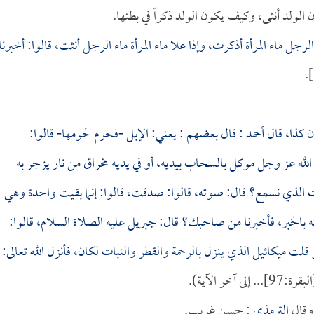
لولد أنثى، وكيف يكون الولد ذكراً في بطنها.
 الرجل ماء المرأة أذكرت، وإذا علا ماء المرأة ماء الرجل أنثت، قالوا: أخبرنا
) 
ان كذا، قال
أحمد
: قال بعضهم : يعني: الإبل -فحرم لحومها- قالوا:
الله عز وجل موكل بالسحاب بيديه، أو في يديه مخراق من نار يزجر به
وت الذي نسمع؟ قال: صوته، قالوا: صدقت، قالوا: إنما بقيت واحدة وهي
يته بالخبر، فأخبرنا من صاحبك؟ قال: جبريل عليه الصلاة السلام، قالوا:
لت ميكائيل الذي ينزل بالرحمة والقطر والنبات لكان، فأنزل الله تعالى:
بقرة:97]... إلى آخر الآية).
وقال
الترمذي
: حسن غريب.