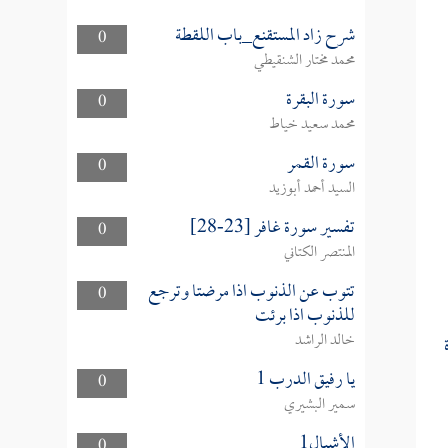
شرح زاد المستقنع_باب اللقطة
0
محمد مختار الشنقيطي
سورة البقرة
0
محمد سعيد خياط
سورة القمر
0
السيد أحمد أبوزيد
تفسير سورة غافر [23-28]
0
المنتصر الكتاني
تتوب عن الذنوب اذا مرضتا وترجع
0
للذنوب اذا برئت
خالد الراشد
يا رفيق الدرب 1
0
سمير البشيري
الأشبال1
0