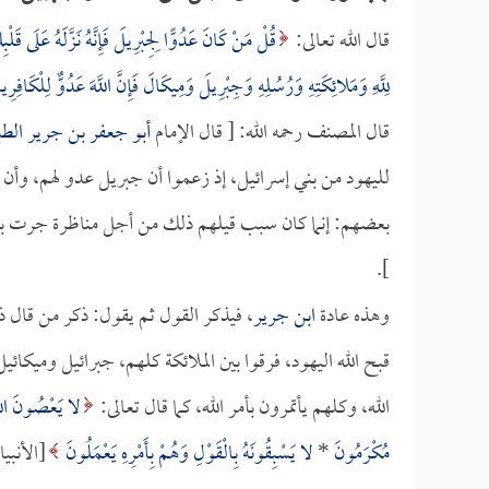
قال الله تعالى:
قُلْ مَنْ كَانَ عَدُوًّا لِجِبْرِيلَ فَإِنَّهُ نَزَّلَهُ عَلَى قَلْ
لِلَّهِ وَمَلائِكَتِهِ وَرُسُلِهِ وَجِبْرِيلَ وَمِيكَالَ فَإِنَّ اللَّهَ عَدُوٌّ لِلْكَافِرِي
قال المصنف رحمه الله: [ قال الإمام
أبو جعفر بن جرير الط
لليهود من بني إسرائيل، إذ زعموا أن جبريل عدو لهم، وأن 
بعضهم: إنما كان سبب قيلهم ذلك من أجل مناظرة جرت بينه
].
وهذه عادة
ابن جرير
، فيذكر القول ثم يقول: ذكر من قال ذ
قبح الله اليهود، فرقوا بين الملائكة كلهم، جبرائيل وميكائي
الله، وكلهم يأتمرون بأمر الله، كما قال تعالى:
لا يَعْصُونَ اللَّ
مُكْرَمُونَ
*
لا يَسْبِقُونَهُ بِالْقَوْلِ وَهُمْ بِأَمْرِهِ يَعْمَلُونَ