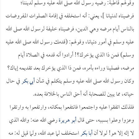
وقولهم قاطبة: رضيه رسول الله صلى الله عليه وسلم لديننا؛
فرضيناه لدنيانا ]، يعني: أنه استخلفه في إقامة الصلوات المفروضات
بالناس أيام مرضه وهي الدين، فرضيناه خليفة لرسول الله صلى الله
عليه وسلم في أمور دنيانا، وقولهم: (قدمك رسول الله صلى الله عليه
وسلم) فمن ذا الذي يؤخرك؟! أرادوا أنه قدمه في الصلاة أيام
مرضه، فصلينا وراءه بأمره، فمن ذا الذي يؤخرك بعد تقديمه إياك؟
وكان رسول الله صلى الله عليه وسلم يتكلم في شأن
أبي بكر
في حال
حياته، مما يبين للصحابة أنه أحق الناس بالخلافة بعده.
فلذلك اتفقوا عليه واجتمعوا فانتفعوا بمكانه، وارتفعوا به وارتقوا
وعزوا وعلوا بسببه، حتى قال
أبو هريرة
رضي الله عنه: والله الذي
لا إله إلا هو! لولا أن
أبا بكر
استخلف لما عبد الله، ولما قيل له: مـه