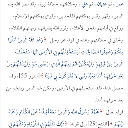
عمر
، ثم
عثمان
، ثم
علي
، وخلافتهم خلافة نبوة، وقد نصر الله بهم
الدين، وقهر وقسر بمكانهم الملحدين، وقوى بمكانهم الإسلام،
ورفع في أيامهم للحق الأعلام، ونور الله بضيائهم وبهائهم الظلام،
وتحقق في خلافتهم وعده في قوله عز وجل:
وَعَدَ اللَّهُ الَّذِينَ آمَنُوا
مِنْكُمْ وَعَمِلُوا الصَّالِحَاتِ لَيَسْتَخْلِفَنَّهُم فِي الأَرْضِ كَمَا اسْتَخْلَفَ
الَّذِينَ مِنْ قَبْلِهِمْ وَلَيُمَكِّنَنَّ لَهُمْ دِينَهُمُ الَّذِي ارْتَضَى لَهُمْ وَلَيُبَدِّلَنَّهُمْ مِنْ
بَعْدِ خَوْفِهِمْ أَمْنًا يَعْبُدُونَنِي لا يُشْرِكُونَ بِي شَيْئًا
[النور:55]، وقد
حصل هذا، فقد استخلفهم في الأرض، ومكن لهم الدين وبدلهم من
بعد خوفهم أمناً.
قوله تعالى:
مُحَمَّدٌ رَسُولُ اللَّهِ وَالَّذِينَ مَعَهُ أَشِدَّاءُ عَلَى الْكُفَّارِ رُحَمَاءُ
بَيْنَهُمْ
[الفتح:29]، إلى قوله:
ذَلِكَ مَثَلُهُمْ فِي التَّوْرَاةِ وَمَثَلُهُمْ فِي