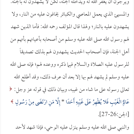
ويرجون أن يغفر الله له ويدخله الجنة، لكن لا يشهدون له بالجنة.
والمسيئ الذي يعمل المعاصي والكبائر يخافون عليه من النار، ولا
يشهدون عليه بالنار؛ ولهذا قال المؤلف رحمه الله: فأما الذين شهد
لهم رسول الله صلى الله عليه وسلم من أصحابه بأعيانهم بأنهم من
أهل الجنة، فإن أصحاب الحديث يشهدون لهم بذلك تصديقاً
للرسول عليه الصلاة والسلام فيما ذكره ووعده لهم؛ فإنه صلى الله
عليه وسلم لم يشهد لهم بها إلا بعد أن عرف ذلك، وقد أطلع الله
تعالى رسوله على ما شاء من غيبه، وبيان ذلك في قوله عز وجل:
عَالِمُ الْغَيْبِ فَلا يُظْهِرُ عَلَى غَيْبِهِ أَحَدًا
*
إِلَّا مَنِ ارْتَضَى مِنْ رَسُولٍ
[الجن:26-27].
والنبي صلى الله عليه وسلم ينزل عليه الوحي، فإذا شهد لأحد