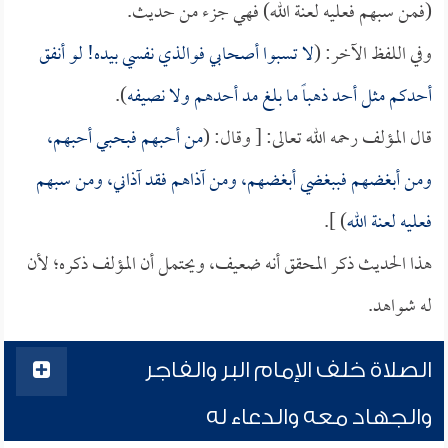
(فمن سبهم فعليه لعنة الله) فهي جزء من حديث.
وفي اللفظ الآخر: (
لا تسبوا أصحابي فوالذي نفسي بيده! لو أنفق
أحدكم مثل أحد ذهباً ما بلغ مد أحدهم ولا نصيفه
).
قال المؤلف رحمه الله تعالى: [ وقال: (
من أحبهم فبحبي أحبهم،
ومن أبغضهم فببغضي أبغضهم، ومن آذاهم فقد آذاني، ومن سبهم
فعليه لعنة الله
) ].
هذا الحديث ذكر المحقق أنه ضعيف، ويحتمل أن المؤلف ذكره؛ لأن
له شواهد.
الصلاة خلف الإمام البر والفاجر
والجهاد معه والدعاء له