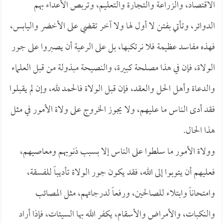
الاقتصاد، والزراعة والتجارة والتعليم، وتربص الأعداء بهم
الدوائر، وتأتي بفتن لا أول لها ولا آخر تقضي على الأخضر واليابس،
فهذه مفاسد عظيمة فلا نرتكبها، بل على الرعية أن يصبروا على جور
الولاة، فإن في هذا مصلحة كبيرة، والنصيحة مبذولة من قبل العلماء
والدعاة وأهل الحل والعقد، فإن قبل الولاة فالحمد لله، وإن لم يقبلوا
فقد أدى الناس ما عليهم، ولا يجوز الخروج على ولاة الأمور في مثل
هذا الحال.
وولاة الأمور ما سلطوا على الناس إلا بسبب ذنوبهم ومعاصيهم،
فعليهم أن يتوبوا إلى الله، فقد يكون جور الولاة تأديباً للفسقة،
وامتحاناً وابتلاء للصالحين، ورفعاً لدرجاتهم، مثل المصائب
والنكبات، والأمراض والأسقام، يكفر الله بها السيئات، فإذا أراد