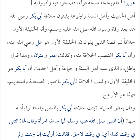
هريرة
! قام بحجة صحة قوله، فصدقوه فيه وأقروا به ].
أهل الحديث وأهل السنة والجماعة يثبتون خلافة
أبي بكر
رضي الله
عنه بعد وفاة رسول الله صلى الله عليه وسلم، وأنه الخليفة الأول
خلافاً للرافضة الذين يقولون: الخليفة الأول هو
علي
رضي الله عنه،
وأن
أبا بكر
اغتصب الخلافة منه، وكذلك
عمر
و
عثمان
، وهذا قول
باطل، والذي عليه أهل السنة والجماعة وأهل الحديث أن
أبا بكر
هو
الخليفة الأول، وثبتت الخلافة لـ
أبي بكر
باختيار الصحابة وانتخابهم،
فهذا هو الأرجح.
وقال بعض العلماء: ثبتت خلافة
أبي بكر
بالنص واستدلوا بأدلة
منها: (
أن النبي صلى الله عليه وسلم لما جاءته امرأة وقال لها: ائتني
في وقت كذا، أي: في وقت لاحق. فقالت: أرأيت إن جئت ولم