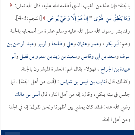
بالجنة؛ فإن هذا من الغيب الذي أطلعه الله عليه، قال الله تعالى:
وَمَا يَنْطِقُ عَنِ الْهَوَى
*
إِنْ هُوَ إِلَّا وَحْيٌ يُوحَى
[النجم:3-4].
وقد بشر رسول الله صلى الله عليه وسلم عشرة من أصحابه بالجنة
وهم:
أبو بكر
، و
عمر
و
عثمان
و
علي
و
طلحة
و
الزبير
و
عبد الرحمن بن
عوف
و
سعد بن أبي وقاص
و
سعيد بن زيد بن عمرو بن نفيل
و
أبو
عبيدة بن الجراح
، فهؤلاء يقال لهم: العشرة المبشرون بالجنة.
وكذلك قال لـ
ثابت بن قيس بن شماس
: (أنت من أهل الجنة) . لما
جلس في بيته يبكي، وقال: إنه من أهل النار، قال
أنس بن مالك
رضي الله عنه: فلقد كان يمشي بين أظهرنا ونحن نقول: إنه في الجنة
ومن أهل الجنة.