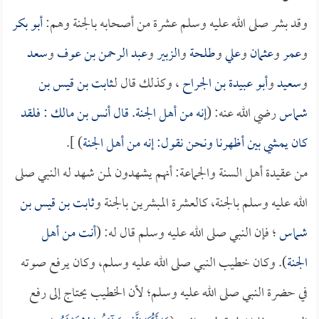
وقد بشر صلى الله عليه وسلم عشرة من أصحابه بالجنة وهم:
أبو بكر
و
عمر
و
عثمان
و
علي
و
طلحة
و
الزبير
و
عبد الرحمن بن عوف
و
سعد
و
سعيد
و
أبو عبيدة بن الجراح
، وكذلك قال لـ
ثابت بن قيس بن
شماس
رضي الله عنه: (
إنه من أهل الجنة. قال
أنس بن مالك
: فلقد
كان يمشي بين أظهرنا ونحن نقول: إنه من أهل الجنة
) ].
من عقيدة أهل السنة والجماعة: أنهم يشهدون لمن شهد له النبي صلى
الله عليه وسلم بالجنة، كالعشرة المبشرين بالجنة و
ثابت بن قيس بن
شماس
؛ فإن النبي صلى الله عليه وسلم قال له: (
أنت من أهل
الجنة
). وكان خطيب النبي صلى الله عليه وسلم، وكان يرفع صوته
في حضرة النبي صلى الله عليه وسلم؛ لأن الخطيب يحتاج إلى رفع