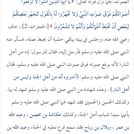
الصوت، فلما نزل قوله تعالى:
يَا أَيُّهَا الَّذِينَ آمَنُوا لا تَرْفَعُوا
أَصْوَاتَكُمْ فَوْقَ صَوْتِ النَّبِيِّ وَلا تَجْهَرُوا لَهُ بِالْقَوْلِ كَجَهْرِ بَعْضِكُمْ
لِبَعْضٍ أَنْ تَحْبَطَ أَعْمَالُكُمْ وَأَنْتُمْ لا تَشْعُرُونَ
[الحجرات:2] ، خاف
رضي الله عنه، وجلس في بيته يبكي خشية أن يحبط عمله، فسأل عنه
النبي صلى الله عليه وسلم فأرسل إليه، فقال للرسول: إنه من أهل
النار؛ لأنه يرفع صوته فوق صوت النبي صلى الله عليه وسلم، فقال
النبي صلى الله عليه وسلم: (
أخبروه أنه من أهل الجنة وليس من
أهل النار
) . وهذه شهادة من النبي صلى الله عليه وسلم شهد له بها.
وكذلك
الحسن
و
الحسين
فقد شهد لهما النبي صلى الله عليه وسلم
بأنهما سيدا شباب أهل الجنة، وكذلك
عكاشة بن محصن
، و
عبد الله
بن عمر
، و
بلال بن رباح
فقد سمع قرع نعليه في الجنة، و
عبد الله بن