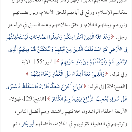
الذين نصر الله بهم الدين، وقهر وقسر بمكانهم الملحدين، وقوى
بمكانهم الإسلام، ورفع في أيامهم للحق الأعلام، ونور بضيائهم
ونورهم وبهائهم الظلام، وحقق بخلافتهم وعده السابق في قوله عز
وجل:
وَعَدَ اللَّهُ الَّذِينَ آمَنُوا مِنْكُمْ وَعَمِلُوا الصَّالِحَاتِ لَيَسْتَخْلِفَنَّهُم
فِي الأَرْضِ كَمَا اسْتَخْلَفَ الَّذِينَ مِنْ قَبْلِهِمْ وَلَيُمَكِّنَنَّ لَهُمْ دِينَهُمُ الَّذِي
ارْتَضَى لَهُمْ وَلَيُبَدِّلَنَّهُمْ مِنْ بَعْدِ خَوْفِهِمْ
[النور:55].. الآية.
وفي قوله:
وَالَّذِينَ مَعَهُ أَشِدَّاءُ عَلَى الْكُفَّارِ رُحَمَاءُ بَيْنَهُمْ
[الفتح:29] إلى قوله:
كَزَرْعٍ أَخْرَجَ شَطْأَهُ فَآزَرَهُ فَاسْتَغْلَظَ فَاسْتَوَى
عَلَى سُوقِهِ يُعْجِبُ الزُّرَّاعَ لِيَغِيظَ بِهِمُ الْكُفَّارَ
[الفتح:29]، فهؤلاء
الأربعة الخلفاء الراشدون خلافتهم راشدة، وهم أفضل الناس،
وترتيبهم في الفضيلة كترتيبهم في الخلافة، فأفضلهم
أبو بكر
، ثم