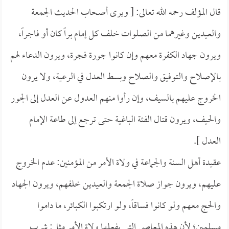
قال المؤلف رحمه الله تعالى: [ ويرى أصحاب الحديث الجمعة
والعيدين وغيرهما من الصلوات خلف كل إمام براً كان أو فاجراً،
ويرون جهاد الكفرة معهم وإن كانوا جورة فجرة، ويرون الدعاء لهم
بالإصلاح والتوفيق والصلاح وبسط العدل في الرعية، ولا يرون
الخروج عليهم بالسيف، وإن رأوا منهم العدول عن العدل إلى الجور
والحيف، ويرون قتال الفئة الباغية حتى ترجع إلى طاعة الإمام
العدل ].
عقيدة أهل السنة والجماعة في ولاة الأمر من المؤمنين: عدم الخروج
عليهم، ويرون جواز صلاة الجمعة والعيدين خلفهم، ويرون الجهاد
والحج معهم ولو كانوا فساقاً، ولو ارتكبوا الكبائر، ما داموا
مسلمين؛ لأن هذه المعاصي التي يفعلها ولاة الأمر مثل: شرب