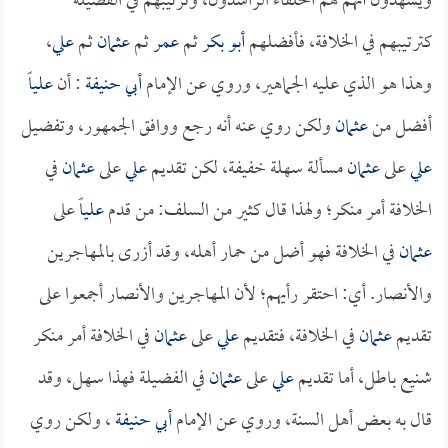
ويشهدون أنهم هم الخلفاء الراشدون، وترتيبهم في الفضيلة
كترتيبهم في الخلافة، فأفضلهم
أبو بكر
ثم
عمر
ثم
عثمان
ثم
علي
،
وهذا هو الذي عليه الجماهير، وروي عن الإمام
أبي حنيفة
: أن
علياً
أفضل من
عثمان
ولكن روي عنه أنه رجع ووافق الجمهور، وتفضيل
علي
على
عثمان
مسألة سهلة خفيفة، لكن تقديم
علي
على
عثمان
في
الخلافة أمر منكر؛ ولهذا قال كثير من السلف: من قدم
علياً
على
عثمان
في الخلافة فهو أضل من حمار أهله، وقد أزرى بالمهاجرين
والأنصار. أي: احتقر رأيهم؛ لأن المهاجرين والأنصار أجمعوا على
تقديم
عثمان
في الخلافة، فتقديم
علي
على
عثمان
في الخلافة أمر منكر
شنيع باطل، أما تقديم
علي
على
عثمان
في الفضيلة فهذا سهل، وقد
قال به بعض أهل السنة، وروي عن الإمام
أبي حنيفة
، ولكن روي