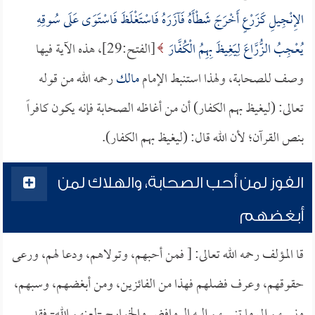
الإِنْجِيلِ كَزَرْعٍ أَخْرَجَ شَطْأَهُ فَآزَرَهُ فَاسْتَغْلَظَ فَاسْتَوَى عَلَى سُوقِهِ
يُعْجِبُ الزُّرَّاعَ لِيَغِيظَ بِهِمُ الْكُفَّارَ
[الفتح:29]، هذه الآية فيها
وصف للصحابة، ولهذا استنبط الإمام
مالك
رحمه الله من قوله
تعالى: (ليغيظ بهم الكفار) أن من أغاظه الصحابة فإنه يكون كافراً
بنص القرآن؛ لأن الله قال: (ليغيظ بهم الكفار).
الفوز لمن أحب الصحابة، والهلاك لمن
أبغضهم
قا المؤلف رحمه الله تعالى: [ فمن أحبهم، وتولاهم، ودعا لهم، ورعى
حقوقهم، وعرف فضلهم فهذا من الفائزين، ومن أبغضهم، وسبهم،
ونسبهم إلى ما تنسبهم إليه الروافض والخوارج -لعنهم الله- فقد