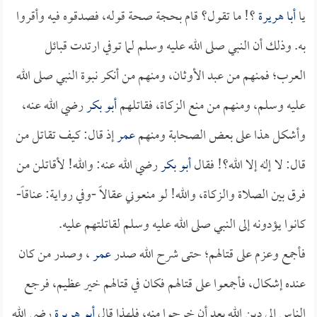
يا
أبا هريرة
؟! ما تقول؟ قام بحجة صحة قوله، فصدقوه فيه وأقروا
به. وذلك أن النبي صلى الله عليه وسلم لما توفي ارتدت قبائل
العرب؛ فمنهم من عبد الأوثان، ومنهم من أنكر نبوة النبي صلى الله
عليه وسلم، ومنهم من منع الزكاة، فقاتلهم
أبو بكر
رضي الله عنه،
وأشكل هذا على بعض الصحابة ومنهم
عمر
إذ قال: كيف تقاتل من
قال: لا إله إلا الله؟! فقال
أبو بكر
رضي الله عنه: والله! لأقاتلن من
فرق بين الصلاة والزكاة، والله! لو منعوني عقالاً -وفي رواية: عناقاً-
كانوا يؤدونه إلى النبي صلى الله عليه وسلم لقاتلتهم عليه.
فأجمع وعزم على قتالهم؛ حتى شرح الله صدر
عمر
، وصدر من كان
عنده إشكال، فأجمعوا على قتالهم فكان في قتالهم خير عظيم، فرجع
الناس إلى دين الله بعد أن خرجوا منه، فلهذا قال
أبو هريرة
رضي الله