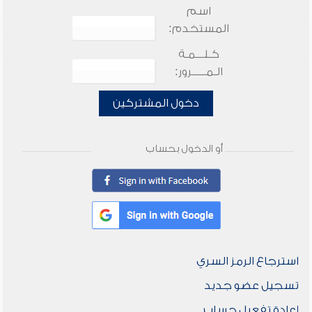
اسم
المستخدم:
كـلـــمـة
الـمـــــرور:
دخول المشتركين
أو الدخول بحساب
استرجاع الرمز السري
تسجيل عضو جديد
إعادة تفعيل حساب