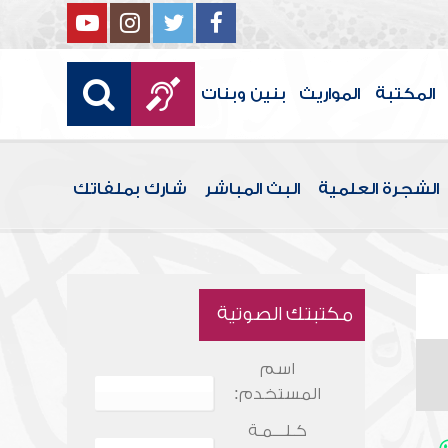
المكتبة
المواريث
بنين وبنات
الشجرة العلمية
البث المباشر
شارك بملفاتك
مكتبتك الصوتية
اسم
المستخدم:
كـلـــمـة