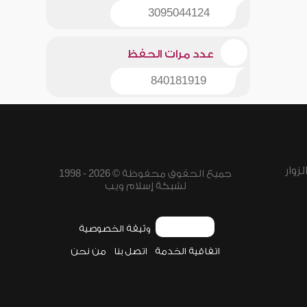
3095044124
عدد مرات الحفظ
840181919
زوار
جميع الحقوق محفوظة © 2026 - 1998
لشبكة إسلام ويب
وثيقة الخصوصية
اتفاقية الخدمة
اتصل بنا
من نحن