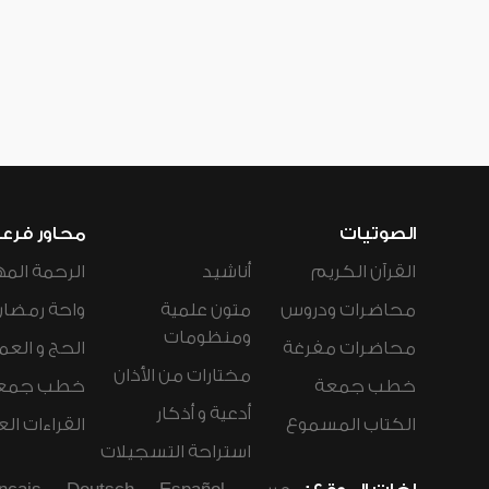
الصوتيات
محاور فرع
القرآن الكريم
أناشيد
الرحمة المه
محاضرات ودروس
متون علمية
واحة رمضان
ومنظومات
محاضرات مفرغة
الحج و العم
مختارات من الأذان
خطب جمعة
خطب جمع
أدعية و أذكار
الكتاب المسموع
القراءات ال
استراحة التسجيلات