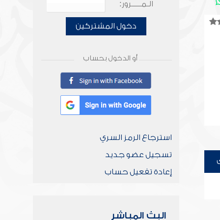
الـمـــــرور:
دخول المشتركين
أو الدخول بحساب
استرجاع الرمز السري
تسجيل عضو جديد
إعادة تفعيل حساب
البث المباشر