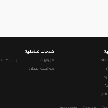
ية
خدمات تفاعلية
داة
المواريث
مشاركات ال
مواقيت الصلاة
رة
ة
عشر