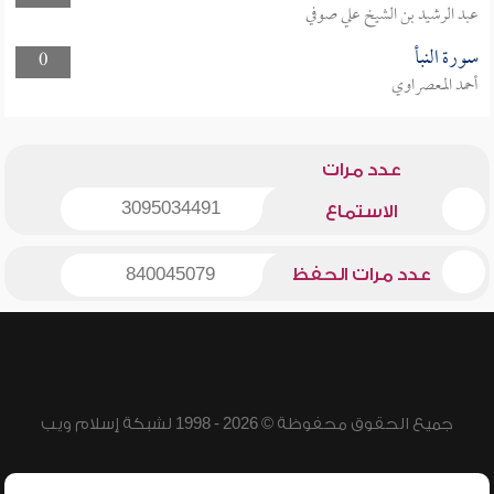
عبد الرشيد بن الشيخ علي صوفي
سورة النبأ
0
أحمد المعصراوي
عدد مرات
3095034491
الاستماع
عدد مرات الحفظ
840045079
جميع الحقوق محفوظة © 2026 - 1998 لشبكة إسلام ويب