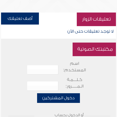
أضف تعليقك
تعليقات الزوار
لا توجد تعليقات حتى الآن
مكتبتك الصوتية
اسم
المستخدم:
كـلـــمـة
الـمـــــرور:
دخول المشتركين
أو الدخول بحساب