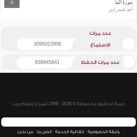
سورة النبأ
0
أحمد المعصراوي
عدد مرات
3095023906
الاستماع
عدد مرات الحفظ
839945841
جميع الحقوق محفوظة © 2026 - 1998 لشبكة إسلام ويب
وثيقة الخصوصية
اتفاقية الخدمة
اتصل بنا
من نحن