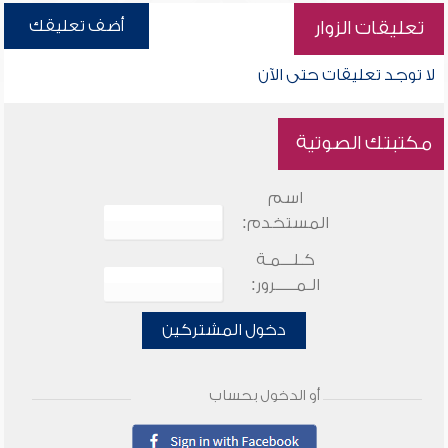
أضف تعليقك
تعليقات الزوار
لا توجد تعليقات حتى الآن
مكتبتك الصوتية
اسم
المستخدم:
كـلـــمـة
الـمـــــرور:
دخول المشتركين
أو الدخول بحساب