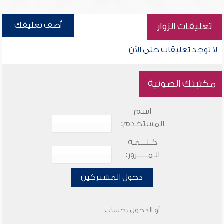
أضف تعليقك
تعليقات الزوار
لا توجد تعليقات حتى الآن
مكتبتك الصوتية
اسم
المستخدم:
كـلـــمـة
الـمـــــرور:
دخول المشتركين
أو الدخول بحساب