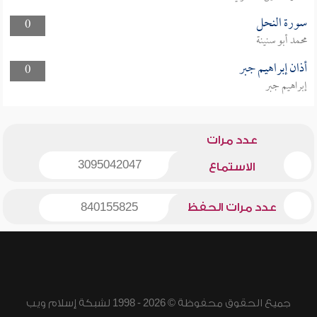
سورة النحل
0
محمد أبو سنينة
أذان إبراهيم جبر
0
إبراهيم جبر
عدد مرات
3095042047
الاستماع
عدد مرات الحفظ
840155825
جميع الحقوق محفوظة © 2026 - 1998 لشبكة إسلام ويب