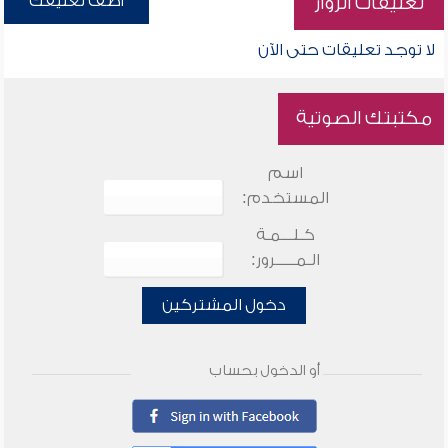
أضف تعليقك
تعليقات الزوار
لا توجد تعليقات حتى الآن
مكتبتك الصوتية
اسم
المستخدم:
كـلـــمـة
الـمـــــرور:
دخول المشتركين
أو الدخول بحساب