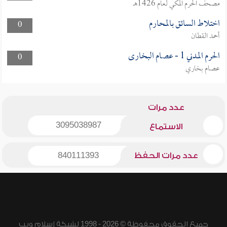
مصحف الحرم المكي لعام 1426هـ
اختلاط السائق بالمحارم
0
أحمد القطان
الحرم المدني 1 - عصام البخارى
0
عصام بخاري
عدد مرات
3095038987
الاستماع
عدد مرات الحفظ
840111393
جميع الحقوق محفوظة © 2026 - 1998 لشبكة إسلام ويب