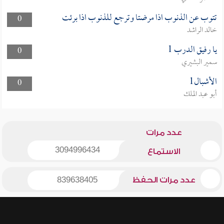
تتوب عن الذنوب اذا مرضتا وترجع للذنوب اذا برئت
0
خالد الراشد
يا رفيق الدرب 1
0
سمير البشيري
الأشبال1
0
أبو عبد الملك
عدد مرات
3094996434
الاستماع
عدد مرات الحفظ
839638405