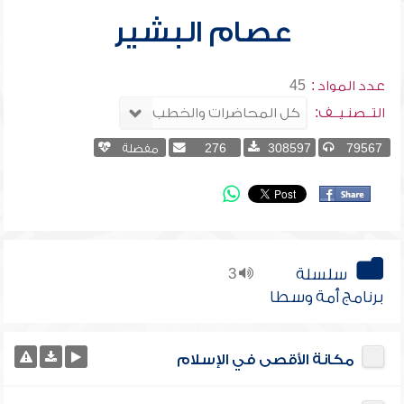
عصام البشير
عدد المواد :
45
التــصنـيــف:
79567
308597
276
مفضلة
سلسلة
3
برنامج أمة وسطا
مكانة الأقصى في الإسلام