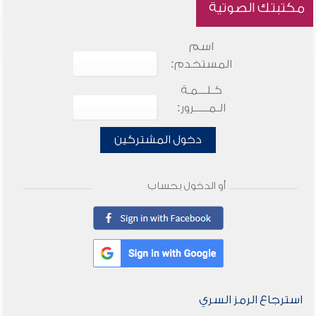
مكتبتك الصوتية
اسم
المستخدم:
كـلـــمـة
الـمـــــرور:
دخول المشتركين
أو الدخول بحساب
استرجاع الرمز السري