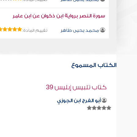
سورة النصر برواية ابن ذكوان عن ابن عامر
محمد يحيى طاهر
تقييم المادة:
الكتاب المسموع
قراءة صوتية لكتاب استمتع بحياتك " كت
في فنون التعامل - مفاتيح الأخطاء
محمد العريفي