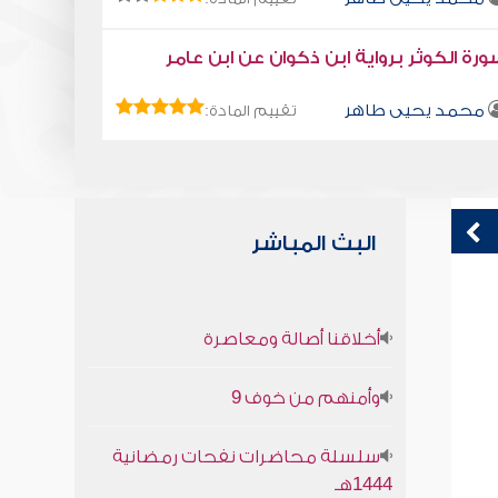
رة الكوثر برواية ابن ذكوان عن ابن عامر
محمد يحيى طاهر
تقييم المادة:
البث المباشر
قراءة صوتية لكتاب استمتع بحياتك " كتاب
ك
أخلاقنا أصالة ومعاصرة
في فنون التعامل" - لا تتدخل فيما لا يعنيك
محمد العريفي
وأمنهم من خوف 9
سلسلة محاضرات نفحات رمضانية
1444هـ