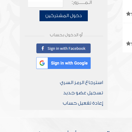
الـمـــــرور:
دخول المشتركين
أو الدخول بحساب
استرجاع الرمز السري
تسجيل عضو جديد
إعادة تفعيل حساب