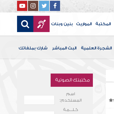
المكتبة
المواريث
بنين وبنات
الشجرة العلمية
البث المباشر
شارك بملفاتك
مكتبتك الصوتية
اسم
المستخدم:
كـلـــمـة