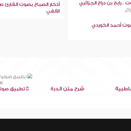
 . رابح بن دراح الجزائري
أذكار الصباح بصوت القارئ ص
ائر
الألفي
صوت أحمد الكوردي
اطبية
شرح متن الدرة
تطبيق صوتي