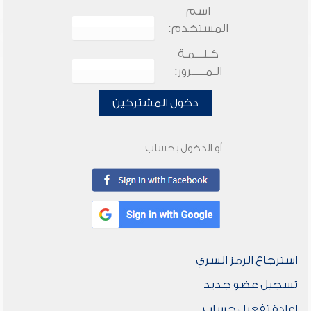
اسم
المستخدم:
كـلـــمـة
الـمـــــرور:
دخول المشتركين
أو الدخول بحساب
استرجاع الرمز السري
تسجيل عضو جديد
إعادة تفعيل حساب