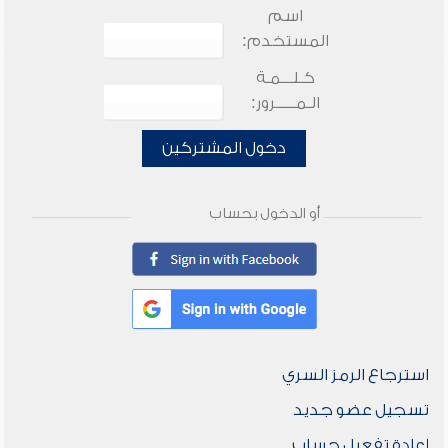
اسم
المستخدم:
كـلـــمـة
الـمـــــرور:
دخول المشتركين
أو الدخول بحساب
استرجاع الرمز السري
تسجيل عضو جديد
إعادة تفعيل حساب