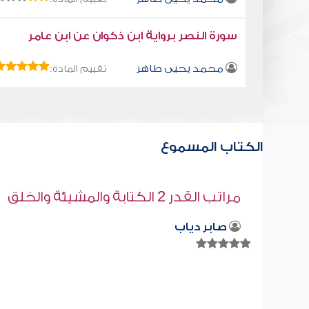
سورة النصر برواية ابن ذكوان عن ابن عامر
محمد يحيى طاهر
تقييم المادة:
الكتاب المسموع
قراءة صوتية لكتاب استمتع بحياتك " كت
في فنون التعامل - لا تلعنه انه يشرب خم
محمد العريفي