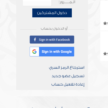
الـمـــــرور:
دخول المشتركين
أو الدخول بحساب
استرجاع الرمز السري
تسجيل عضو جديد
إعادة تفعيل حساب