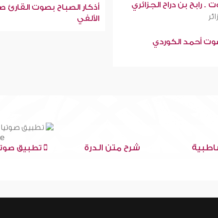
 . رابح بن دراح الجزائري
أذكار الصباح بصوت القارئ ص
ائر
الألفي
صوت أحمد الكوردي
اطبية
شرح متن الدرة
تطبيق صوتي