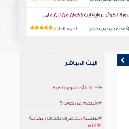
رة الكوثر برواية ابن ذكوان عن ابن عامر
محمد يحيى طاهر
تقييم المادة:
البث المباشر
قراءة صوتية لكتاب استمتع بحياتك " كتاب
ق
أخلاقنا أصالة ومعاصرة
في فنون التعامل - اقطع الطريق على
ف
المعترضين
ا
وأمنهم من خوف 9
محمد العريفي
سلسلة محاضرات نفحات رمضانية
1444هـ