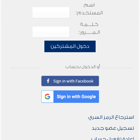
اسم
المستخدم:
كـلـــمـة
الـمـــــرور:
دخول المشتركين
أو الدخول بحساب
استرجاع الرمز السري
تسجيل عضو جديد
إعادة تفعيل حساب