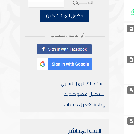
الـمـــــرور:
دخول المشتركين
أو الدخول بحساب
استرجاع الرمز السري
تسجيل عضو جديد
إعادة تفعيل حساب
البث المباشر