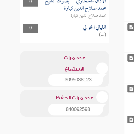
الأذان -الحجازي__ بصوت الشيخ
0
محمد صلاح الدين كبارة
محمد صلاح الدين كبارة
الليالي الخوالي
0
(...)
عدد مرات
الاستماع
3095038123
عدد مرات الحفظ
840092598