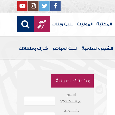
المكتبة
المواريث
بنين وبنات
الشجرة العلمية
البث المباشر
شارك بملفاتك
مكتبتك الصوتية
اسم
المستخدم:
كـلـــمـة