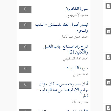
سورة الكافرون
0
معمر الإندونيسي
تيسير أصول الفقه للمبتدئين - الندب
0
والمحرم
محمد حسن عبد الغفار
شرح زاد المستقنع_باب الغسل
0
والتكفين [2]
محمد مختار الشنقيطي
سورة الذاريات
0
محمد جبريل
أذان - بصوت حسن خلفان. مؤذن
0
جامع الإمام محمد بن عبدالوهاب –
قطر
حسن خلفان