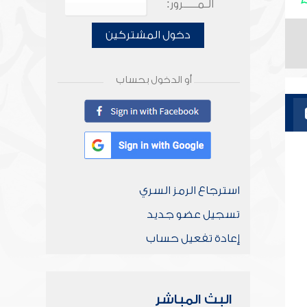
الـمـــــرور:
دخول المشتركين
أو الدخول بحساب
استرجاع الرمز السري
تسجيل عضو جديد
إعادة تفعيل حساب
البث المباشر