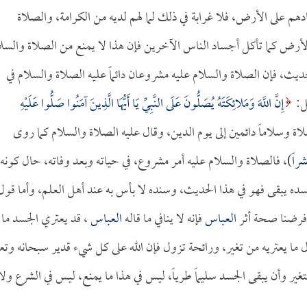
دهم على الأرض، فلا غرابة في ذلك لما لهم لديه من الكرامة، والصلاة
الأرض كما تأكل أجساد الناس الآخرين فإن هذا لا يمنع من الصلاة والسل
ديث، فإن الصلاة والسلام عليه مشروعان دائماً عليه الصلاة والسلام في
جل:
إِنَّ اللَّهَ وَمَلائِكَتَهُ يُصَلُّونَ عَلَى النَّبِيِّ يَا أَيُّهَا الَّذِينَ آمَنُوا صَلُّوا عَلَيْهِ
راً
)، فالصلاة والسلام عليه أمر مشروع، في حياته وبعد وفاته، حال كونه 
ده يبقى فهو في هذا الحديث، وسنده لا بأس به عند أهل العلم، وأما قول
و فرضنا صحة أثر
العباس
فإنه لا ينافي ما قاله
العباس
، قد يعتري الجسد ما
ما يعتريه من تغير، ورائحة تزول فإن الله على كل شيء قدير سبحانه وتعا
غير وأن يبقى الجسد سليماً طرياً، ليس في هذا ما يمنع، ليس في الشرع ولا