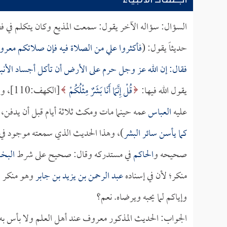
أجساد الأنبياء
السؤال: سؤاله الآخر يقول: سمعت المذيع وكان يتكلم في فض
حديثاً يقول: (
فأكثروا علي من الصلاة فيه فإن صلاتكم معر
فقال: إن الله عز وجل حرم على الأرض أن تأكل أجساد الأنبي
يقول الله فيها:
قُلْ إِنَّمَا أَنَا بَشَرٌ مِثْلُكُمْ
[الكهف:110]، وقوله:
عليه
العباس
عمه حينما مات ومكث ثلاثة أيام قبل أن يدفن، وك
كما يأسن سائر البشر
)، وهذا الحديث الذي سمعته موجود في 
صحيحه و
الحاكم
في مستدركه وقال: صحيح على شرط
البخ
منكر؛ لأن في إسناده
عبد الرحمن بن يزيد بن جابر
وهو منكر ا
وإياكم لما يحبه ويرضاه. نعم؟
الجواب: الحديث المذكور معروف عند أهل العلم ولا بأس به 