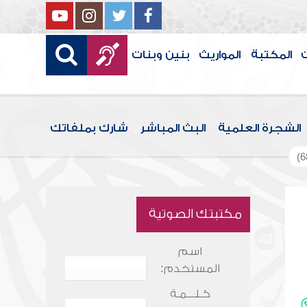
المكتبة
المواريث
بنين وبنات
الشجرة العلمية
البث المباشر
شارك بملفاتك
مكتبتك الصوتية
اسم
المستخدم:
كـلـــمـة