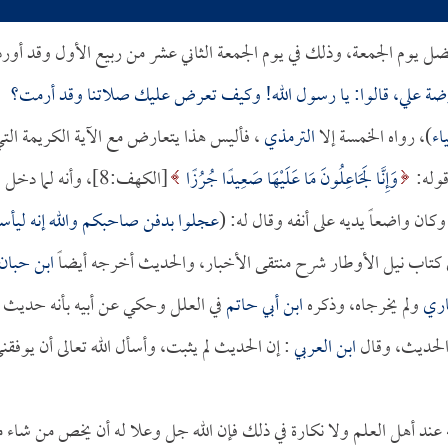
ل يوم الجمعة، وذلك في يوم الجمعة الثاني عشر من ربيع الأول وقد أورد
وضة علي، قالوا: يا رسول الله! وكيف تعرض عليك صلاتنا وقد أرمت؟
اء
)، رواه الخمسة إلا
الترمذي
، فأليس هذا يتعارض مع الآية الكريمة الت
وَإِنَّا لَجَاعِلُونَ مَا عَلَيْهَا صَعِيدًا جُرُزًا
[الكهف:8]، وأنه لما دخل
ان واضعاً يديه على أنفه وقال له: (
عجلوا بدفن صاحبكم والله إنه ليأس
كتاب نيل الأوطار شرح منتقى الأخبار، والحديث أخرجه أيضاً
ابن حبان
اري
ولم يخرجاه، وذكره
ابن أبي حاتم
في العلل وحكي عن أبيه بأنه حديث
لحديث، وقال
ابن العربي
: إن الحديث لم يثبت، وأسأل الله تعالى أن يوفقن
عند أهل العلم ولا نكارة في ذلك فإن الله جل وعلا له أن يخص من شاء 