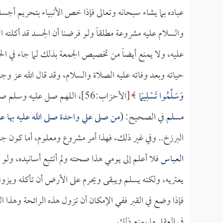
عباده بما يشاء سبحانه وتعالى فإذا خص الأنبياء بتحريم أجسا
والسلام عليه مشروعة مطلقاً ولو فرضنا أن الجسد قد أكلته 
عليه، ولا يمنع أيضاً من تخصيص الجمعة بذلك لما جاء في الح
حياته وبعد وفاته عليه الصلاة والسلام، وقد قال الله عز و
وَسَلِّمُوا تَسْلِيمًا
[الأحزاب:56]، اللهم صل عليه وسلم صلاة وسلاماً دائمين إلى يوم الدين، وقال عليه الصلاة والسلام كما روى
مسلم
في الصحيح: (
من صلى علي واحدة صلى الله عليه بها عش
البرزخ.. وفي غير ذلك، فهذا أمر مشروع ومعلوم، أما كون جس
العباس
فلا أعلم إلى يومي هذا صحته ولم أتتبع أسانيده، ول
يعتريه، ولكنه يسلم ويبقى ويحرم على الأرض أن تأكله ويزول 
فإذا وضع في القبر ففي الإمكان أن تزول هذه الرائحة وهذا الت