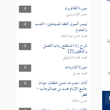
ف
سورة الكافرون
0
معمر الإندونيسي
تيسير أصول الفقه للمبتدئين - الندب
0
والمحرم
محمد حسن عبد الغفار
ة
شرح زاد المستقنع_باب الغسل
0
والتكفين [2]
محمد مختار الشنقيطي
سورة الذاريات
0
ر
محمد جبريل
أذان - بصوت حسن خلفان. مؤذن
0
جامع الإمام محمد بن عبدالوهاب –
قطر
حسن خلفان