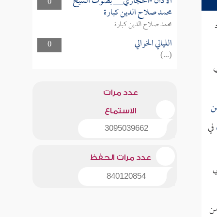
الأذان -الحجازي__ بصوت الشيخ
0
محمد صلاح الدين كبارة
محمد صلاح الدين كبارة
الليالي الخوالي
0
(...)
ي
عدد مرات
ن
الاستماع
في
3095039662
عدد مرات الحفظ
ي
840120854
من