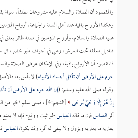
في العقل ما يمنع ذلك.
والمقصود أن الصلاة والسلام عليه مشروعان مطلقاً، سواءً بق
وهكذا الأرواح باقية عند أهل السنة والجماعة، أرواح المؤمنين
عليه الصلاة والسلام، وأرواح المؤمنين في صفة طائر يعلق ف
قناديل معلقة تحت العرش، وهي في أجواف طير خضر، كما جا
فالمقصود أن الأرواح باقية، وفي الإمكان عرض الصلاة وال
حرم على الأرض أن تأكل أجساد الأنبياء
) لا بأس به، فالأصل
وقوله صلى الله عليه وسلم: (
إن الله حرم على الأرض أن تأكل
إِنْ هُوَ إِلَّا وَحْيٌ يُوحَى
[النجم:4] ، فمتى سلم الخب
أثر
العباس
فإن ما قاله
العباس
-لو ثبت ووقع- فإنه لا يمنع م
يعتريه ما يعتريه ويزول ولا يبقى له أثر، وقد يكون
العباس
قا