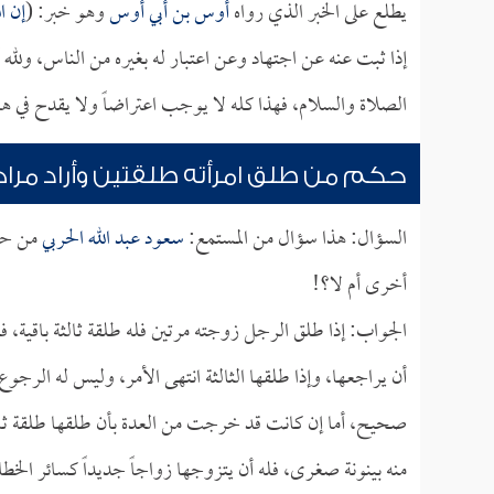
يطلع على الخبر الذي رواه
أوس بن أبي أوس
وهو خبر: (
إن ا
إذا ثبت عنه عن اجتهاد وعن اعتبار له بغيره من الناس، ولله 
الصلاة والسلام، فهذا كله لا يوجب اعتراضاً ولا يقدح في 
حكم من طلق امرأته طلقتين وأراد مرا
السؤال: هذا سؤال من المستمع:
سعود عبد الله الحربي
من حائ
أخرى أم لا؟!
الجواب: إذا طلق الرجل زوجته مرتين فله طلقة ثالثة باقية، فل
أن يراجعها، وإذا طلقها الثالثة انتهى الأمر، وليس له الرجو
صحيح، أما إن كانت قد خرجت من العدة بأن طلقها طلقة ثانية 
منه بينونة صغرى، فله أن يتزوجها زواجاً جديداً كسائر الخطا