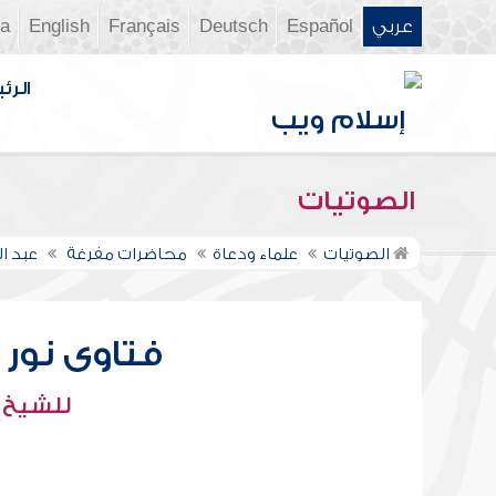
عربي
Español
Deutsch
Français
English
ia
الرئي
الصوتيات
الصوتيات
علماء ودعاة
محاضرات مفرغة
عبد ال
فتاوى نور عل
للشيخ : 