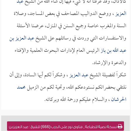
كالأذان، وقد عرفنا أنه لا شيء فيها إن شاء الله من الشيخ
عبد
العزيز
، ووضع الدواليب المصاحف في بعض المساجد، وصلاة
السنة والمغرب خاصة وجميع السنن في المنزل، عرضنا الأسئلة
والاستفسارات التي وردت في رسائلهم على الشيخ
عبد العزيز بن
عبد الله بن باز
الرئيس العام لإدارات البحوث العلمية والإفتاء
والدعوة والإرشاد.
شكراً لفضيلة الشيخ
عبد العزيز
، وشكراً لكم أيها السادة، وإلى أن
نلتقي بحضراتكم نستودعكم الله، وتحية لكم من الزميل
محمد
الحرشان
، والسلام عليكم ورحمة الله وبركاته.
نسخة نصية للطباعة , فتاوى نور على الدرب (666) للشيخ : عبد العزيز بن