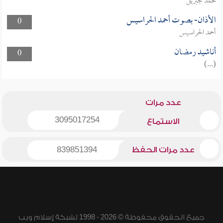
محمد جبريل
الأذان- بصوت أحمد الحراسيس
0
أحمد الحراسيس
أناشيد رمضان
0
(...)
عدد مرات
3095017254
الاستماع
عدد مرات الحفظ
839851394
جميع الحقوق محفوظة © 2026 - 1998 لشبكة إسلام ويب