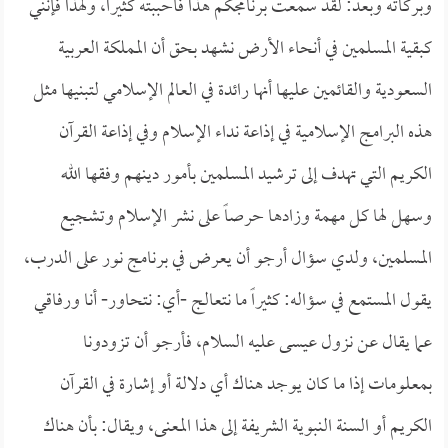
وبركاته وبعد: لقد سمعت برنامجكم هذا فأحببته كثيراً، ولهذا فإنني
كبقية المسلمين في أنحاء الأرض نشهد بحق أن المملكة العربية
السعودية والقائمين عليها أنها رائدة في العالم الإسلامي لتبنيها مثل
هذه البرامج الإسلامية في إذاعة نداء الإسلام وفي إذاعة القرآن
الكريم التي تهدف إلى ترشيد المسلمين بأمور دينهم وفقها الله
وسهل لها كل مهمة وزادها حرصاً على نشر الإسلام وتشجيع
المسلمين، ولدي سؤال أرجو أن يعرض في برنامج نور على الدرب،
يقول المستمع في سؤاله: كثيراً ما نتعالج -أي: نتحاور- أنا ورفاقي
عما يقال عن نزول عيسى عليه السلام، فأرجو أن تزودونا
بمعلومات إذا ما كان يوجد هناك أي دلالة أو إشارة في القرآن
الكريم أو السنة النبوية الشريفة إلى هذا المعنى، ويقال: بأن هناك