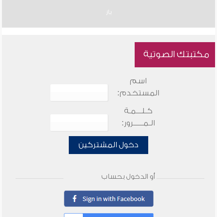
باز
مكتبتك الصوتية
اسم
المستخدم:
كـلـــمـة
الـمـــــرور:
دخول المشتركين
أو الدخول بحساب