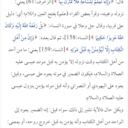
قال:
وَإِنَّهُ لَعِلْمٌ لِلسَّاعَةِ فَلا تَمْتَرُنَّ بِهَا
[الزخرف:61] يعني:
نزوله ومجيئه، وقرأ بعض القراء (علم) بفتح العين واللام؛ أي: دليل
على قربها، وقال جل وعلا في سورة النساء:
بَلْ رَفَعَهُ اللَّهُ إِلَيْهِ وَكَانَ
اللَّهُ عَزِيزًا حَكِيمًا
[النساء:158]، ثم قال بعده:
وَإِنْ مِنْ أَهْلِ
الْكِتَابِ إِلَّا لَيُؤْمِنَنَّ بِهِ قَبْلَ مَوْتِهِ
[النساء:159] يعني: ما من أحد
من أهل الكتاب وقت نزوله إلا يؤمن به قبل موت عيسى عليه
الصلاة والسلام، فيكون الضمير في موته يعود على عيسى، وقيل:
يعود على اليهودي أو النصراني وأنه قبل موته يؤمن بنزول عيسى
عليه الصلاة والسلام.
وبكل حال فالآية تشير إلى ذلك سواء قيل: إنه الضمير يعود إلى
الواحد من أهل الكتاب وأنه يؤمن به قبل خروج روحه، أو بمعنى: