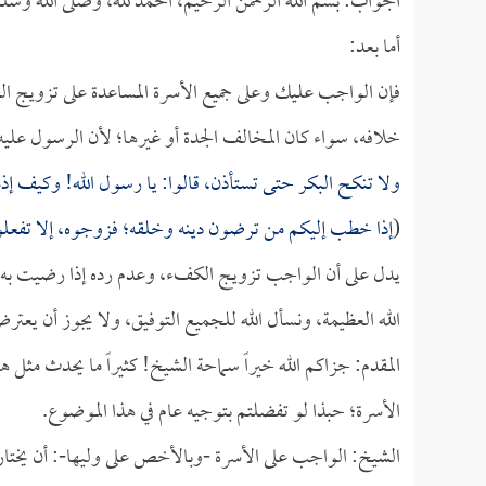
الجواب: بسم الله الرحمن الرحيم، الحمد لله، وصلى الله وسل
أما بعد:
فإن الواجب عليك وعلى جميع الأسرة المساعدة على تزويج الف
خلافه، سواء كان المخالف الجدة أو غيرها؛ لأن الرسول علي
ولا تنكح البكر حتى تستأذن، قالوا: يا رسول الله! وكيف إذ
(
إذا خطب إليكم من ترضون دينه وخلقه؛ فزوجوه، إلا تفعلو
يدل على أن الواجب تزويج الكفء، وعدم رده إذا رضيت به ا
الله العظيمة، ونسأل الله للجميع التوفيق، ولا يجوز أن يعتر
المقدم: جزاكم الله خيراً سماحة الشيخ! كثيراً ما يحدث مثل
الأسرة؛ حبذا لو تفضلتم بتوجيه عام في هذا الموضوع.
الشيخ: الواجب على الأسرة -وبالأخص على وليها-: أن يختار