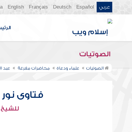
عربي
Español
Deutsch
Français
English
ia
الرئي
الصوتيات
الصوتيات
علماء ودعاة
محاضرات مفرغة
عبد ال
فتاوى نور عل
للشيخ : 