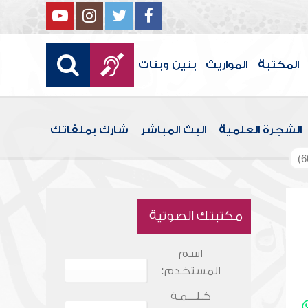
المكتبة
المواريث
بنين وبنات
الشجرة العلمية
البث المباشر
شارك بملفاتك
مكتبتك الصوتية
اسم
المستخدم:
كـلـــمـة