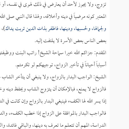
تزوج، ولا يجوز لأحد أن يعترض في ذلك لهوى في نفسه، أو لغ
المعتبر كونه مرضياً في دينه وأخلاقه، ولهذا قال النبي صلى ا
ولجمالها، ولحسبها، ودينها، فاظفر بذات الدين تربت يداك
)، 
بعض الناس بعض الأسرة لا يلتفت إليه.
المقدم: جزاكم الله خيرا سماحة الشيخ! راتب البنت ووظيفتها،
أسباباً أحياناً في تأخير الزواج، توجيهكم لو تكرمتم.
الشيخ: الواجب البدار بالزواج، ولا ينبغي أن يتأخر الشاب 
فالزواج لا يمنع، فبالإمكان أن يتزوج الشاب ويحفظ دينه وخ
إذا يسر الله لها الكفء فينبغي البدار بالزواج وإن كانت في ا
فالواجب البدار بالموافقة على الزواج إذا خطب الكفء، وا
الدراسة، المهم أن تتعلم ما تعرف به دينها، والباقي فائدة، و