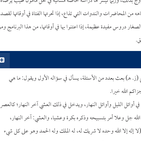
لزوج بذلك، وربما تيسر لها دراسة خاصة مسائية في محل مأمون طيب يرضاه
من المحاضرات والندوات التي تذاع، إذا تحرتها الفتاة في أوقاتها لقصد
صغار دروس مفيدة عظيمة، إذا اعتنوا بها في أوقاتها، من هذا البرنامج وم
ق.
(ز. هـ) بعث بعدد من الأسئلة، يسأل في سؤاله الأول ويقول: ما هي
اكم الله خيرا.
ي أوائل الليل وأوائل النهار، ويدخل في ذلك العشي آخر النهار؛ كالعصر،
لله جل وعلا أمر بتسبيحه وذكره بكرة وعشيا، والعشي: آخر النهار،
 (لا إله إلا الله وحده لا شريك له، له الملك وله الحمد وهو على كل شيء