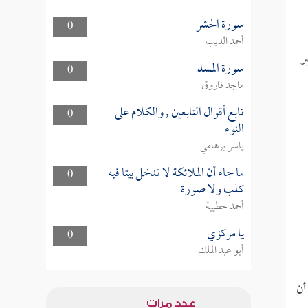
سورة الحشر
0
أحمد الديب
ر
سورة المسد
0
ماجد فاروق
تابع أقوال التابعين , والكلام على
0
النوء
ياسر برهامي
ما جاء أن الملائكة لا تدخل بيتا فيه
0
كلب ولا صورة
أحمد حطيبة
يا مركزي
0
أبو عبد الملك
أن
عدد مرات