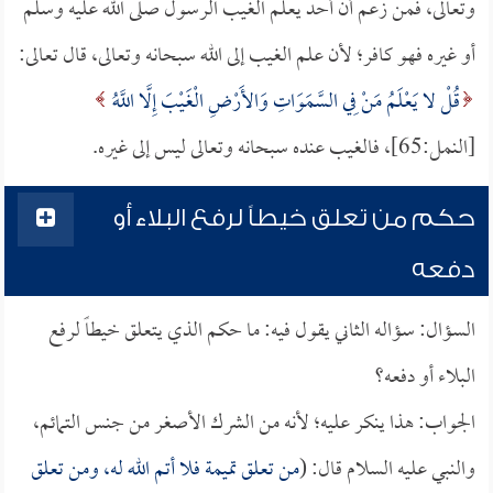
وتعالى، فمن زعم أن أحد يعلم الغيب الرسول صلى الله عليه وسلم
أو غيره فهو كافر؛ لأن علم الغيب إلى الله سبحانه وتعالى، قال تعالى:
قُلْ لا يَعْلَمُ مَنْ فِي السَّمَوَاتِ وَالأَرْضِ الْغَيْبَ إِلَّا اللَّهُ
[النمل:65]، فالغيب عنده سبحانه وتعالى ليس إلى غيره.
حكم من تعلق خيطاً لرفع البلاء أو
دفعه
السؤال: سؤاله الثاني يقول فيه: ما حكم الذي يتعلق خيطاً لرفع
البلاء أو دفعه؟
الجواب: هذا ينكر عليه؛ لأنه من الشرك الأصغر من جنس التمائم،
والنبي عليه السلام قال: (
من تعلق تميمة فلا أتم الله له، ومن تعلق