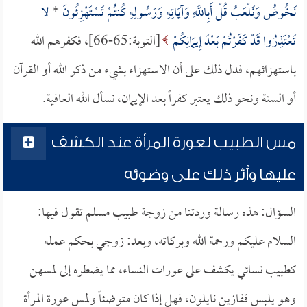
نَخُوضُ وَنَلْعَبُ قُلْ أَبِاللَّهِ وَآيَاتِهِ وَرَسُولِهِ كُنتُمْ تَسْتَهْزِئُونَ
*
لا
تَعْتَذِرُوا قَدْ كَفَرْتُمْ بَعْدَ إِيمَانِكُمْ
[التوبة:65-66]، فكفرهم الله
باستهزائهم، فدل ذلك على أن الاستهزاء بشيء من ذكر الله أو القرآن
أو السنة ونحو ذلك يعتبر كفراً بعد الإيمان، نسأل الله العافية.
مس الطبيب لعورة المرأة عند الكشف
عليها وأثر ذلك على وضوئه
السؤال: هذه رسالة وردتنا من زوجة طبيب مسلم تقول فيها:
السلام عليكم ورحمة الله وبركاته، وبعد: زوجي بحكم عمله
كطبيب نسائي يكشف على عورات النساء، مما يضطره إلى لمسهن
وهو يلبس قفازين نايلون، فهل إذا كان متوضئاً ولمس عورة المرأة