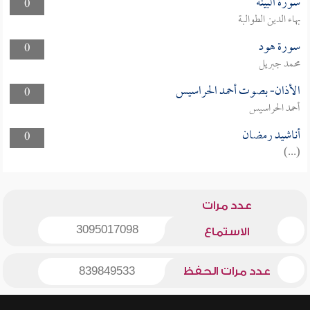
سورة البينة
0
بهاء الدين الطوالبة
سورة هود
0
محمد جبريل
الأذان- بصوت أحمد الحراسيس
0
أحمد الحراسيس
أناشيد رمضان
0
(...)
عدد مرات
3095017098
الاستماع
عدد مرات الحفظ
839849533