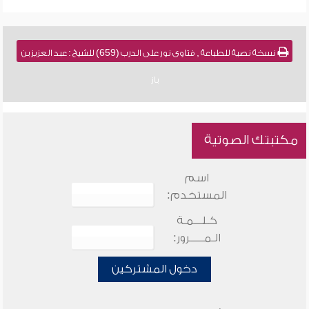
نسخة نصية للطباعة , فتاوى نور على الدرب (659) للشيخ : عبد العزيز بن
باز
مكتبتك الصوتية
اسم
المستخدم:
كـلـــمـة
الـمـــــرور:
دخول المشتركين