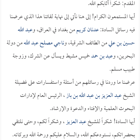
المقدم: شكراً أثابكم الله.
أيها المستمعون الكرام! إلى هنا نأتي إلى نهاية لقائنا هذا الذي عرضنا
فيه رسائل السادة:
عدنان كريم
من بغداد في العراق، و
عبد الله
حسين بن علي
من الطائف الشرقية، و
ناجي مصلح عبد الله
من دولة
البحرين، و
عبد بن حمد
خميس مشيط ويسأل عن الشرك، وزوجة
طبيب مسلم.
عرضنا ما وردنا في رسائلهم من أسئلة واستفسارات على فضيلة
الشيخ
عبد العزيز بن عبد الله بن باز
، الرئيس العام لإدارات
البحوث العلمية والإفتاء والدعوة والإرشاد.
أيها السادة! شكراً للشيخ
عبد العزيز
، وشكراً لكم، وحتى نلتقي
بحضراتكم، نستودعكم الله، والسلام عليكم ورحمة الله وبركاته.