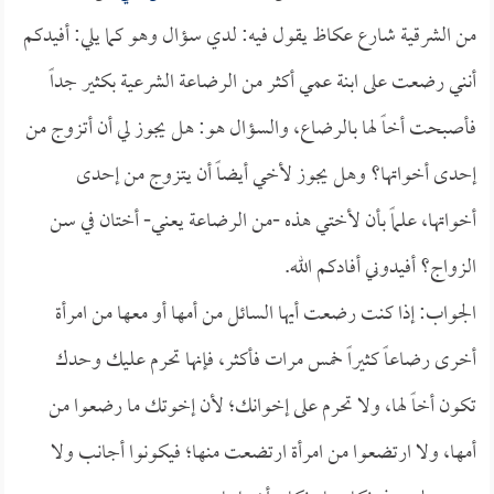
من الشرقية شارع عكاظ يقول فيه: لدي سؤال وهو كما يلي: أفيدكم
أنني رضعت على ابنة عمي أكثر من الرضاعة الشرعية بكثير جداً
فأصبحت أخاً لها بالرضاع، والسؤال هو: هل يجوز لي أن أتزوج من
إحدى أخواتها؟ وهل يجوز لأخي أيضاً أن يتزوج من إحدى
أخواتها، علماً بأن لأختي هذه -من الرضاعة يعني- أختان في سن
الزواج؟ أفيدوني أفادكم الله.
الجواب: إذا كنت رضعت أيها السائل من أمها أو معها من امرأة
أخرى رضاعاً كثيراً خمس مرات فأكثر، فإنها تحرم عليك وحدك
تكون أخاً لها، ولا تحرم على إخوانك؛ لأن إخوتك ما رضعوا من
أمها، ولا ارتضعوا من امرأة ارتضعت منها؛ فيكونوا أجانب ولا