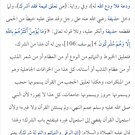
ودعة فلا ودع الله له
)، وفي رواية: (
من تعلق تميمة فقد أشرك
)، ولما
دخل
حذيفة
رضي الله عنه على رجل وقد علق عليه خيطاً من الحمى
فقطعه
حذيفة
وأنكر عليه، وتلا قوله تعالى:
وَمَا يُؤْمِنُ أَكْثَرُهُمْ بِاللَّهِ
إِلَّا وَهُمْ مُشْرِكُونَ
[يوسف:106]، بين له أن هذا من الشرك،
فتعليق الخيوط والتمائم من الودع أو من العظام أو من شعر الذئب
أو من عظام الذئب أو أسنانه، كل هذا من الخرافات الجاهلية وهو
من المنكرات، وهكذا تعليق الحجب من القرآن يسمونها حجب
ويسمونها حروز ويسمونها جامعات، كل هذا لا يجوز؛ لأن النبي
صلى الله عليه وسلم عمم النهي، ولم يستثن القرآن ولا غيره؛ ولأن
استعمال القرآن يفضي إلى استعمال غيره فينفتح باب الشرك؛ ولهذا
قال عليه الصلاة والسلام: (
إن الرقى والتمائم والتولة شرك
)، يعني